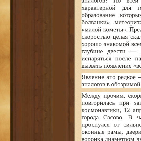
аналогов? По всей 
характерной для г
образование котор
болванки» метеори
«малой кометы». Пред
скоростью целая ска
хорошо знакомой все
глубине двести — д
испаряться после п
вызвать появление «
Явление это редкое 
аналогов в обозримо
Между прочим, скор
повторилась при за
космонавтики, 12 апр
города Сасово. В ч
проснулся от сильн
оконные рамы, двер
воронка диаметром дв