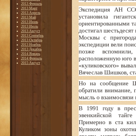
2013 Февраль
2013 Март
Экспедиция АН ССС
2013 Апрель
установила гигант
2013 Май
2013 Июнь
ориентированными та
2013 Июль
достигал шестьдесят
2013 Август
2013 Сентябрь
Москвы с пригород
2013 Октябрь
экспедиции вели поис
2013 Ноябрь
2013 Декабрь
позже вспомнили,
2014 Январь
расположенную юго во
2014 Февраль
2015 Август
«куликовского» выва
Вячеслав Шишков, ст
Но на сообщение Ш
обратили внимание, 
мысль о взаимосвязи 
В 1991 году в прес
эвенкийской тайг
Примерно в ста кил
Куликом зоны охотн