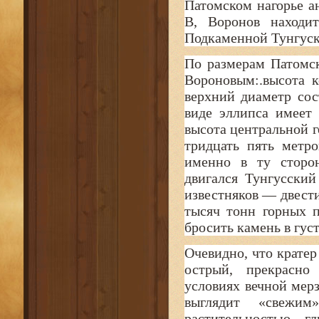
Патомском нагорье а
В, Воронов находи
Подкаменной Тунгуск
По размерам Патомск
Вороновым:.высота к
верхний диаметр сос
виде эллипса имеет 
высота центральной 
тридцать пять метро
именно в ту сторон
двигался Тунгусски
известняков — двести
тысяч тонн горных п
бросить камень в гус
Очевидно, что кратер
острый, прекрасно
условиях вечной мер
выглядит «свежи
растительностью, г