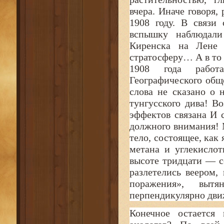
вчера. Иначе говоря,
1908 году. В связи
вспышку наблюдали
Киренска на Лене 
стратосферу… А в то
1908 года работ
Географического общ
слова не сказано о 
тунгусского дива! В
эффектов связана И 
должного внимания! 
тело, состоящее, как 
метана и углекисло
высоте тридцати — с
разлетелись веером,
поражения», выт
перпендикулярно дви
Конечное остается