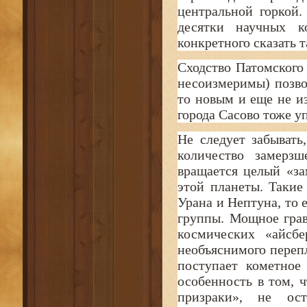
центральной горкой.
десятки научных к
конкретного сказать т
Сходство Патомского 
несоизмеримы) позво
то новым и еще не и
города Сасово тоже у
Не следует забывать
количество замерзш
вращается целый «з
этой планеты. Таки
Урана и Нептуна, то 
группы. Мощное гра
космических «айсбе
необъяснимого переп
поступает кометное
особенность в том, 
призраки», не ост