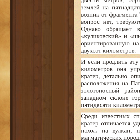
двести метров; бор
землей на пятнадцат
возник от фрагмента 
вопрос нет, требуют
Однако обращает в
«куликовский» и «ш
ориентированную на
двухсот километров.
И если продлить эту
километров она упр
кратер, детально о
расположения на Пат
золотоносный район
западном склоне го
пятидесяти километра
Среди известных сп
кратер отличается у
похож на вулкан, 
магматических пород