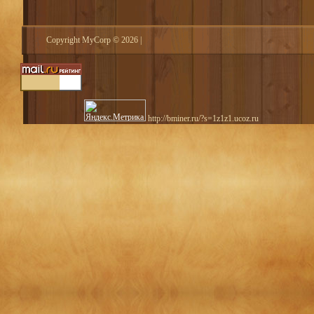
Copyright MyCorp © 2026
|
http://bminer.ru/?s=1z1z1.ucoz.ru