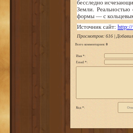
бесследно исчезающие
Земли. Реальностью
формы — с кольцевым
Источник сайт:
http:/
Просмотров
: 616 |
Добавил
Всего комментариев
:
0
Имя *:
Email *:
Код *: