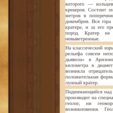
которого — кольцев
крекеров. Состоит о
метров в поперечни
докембрия. Вся гора
кратере, и за его п
пород. Кратер не 
невыветренные.
На классический взр
рельефа совсем неп
дьявола» в Аризон
километра в диамет
возникла отрицате
положительная форм
лунный кратер.
Поднимающийся над б
производит на специ
геолог, ни геомо
возникновения. Ге