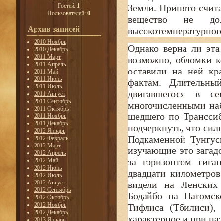
Гостей:
1
Земли. Принято счит
Пользователей:
0
вещество не до
Архив записей
высокотемпературного
2010 Ноябрь
Однако верна ли эта
2010 Декабрь
2011 Март
возможно, обломки к
2011 Апрель
оставили на ней кр
2011 Май
2011 Июнь
фактам. Длительны
2011 Июль
двигавшегося в се
2011 Август
2011 Сентябрь
многочисленными наб
2011 Октябрь
шедшего по Транссиб
2011 Ноябрь
2011 Декабрь
подчеркнуть, что сил
2012 Январь
Подкаменной Тунгус
2012 Февраль
2012 Март
изучающие это загад
2012 Апрель
за горизонтом гига
2012 Май
2012 Июнь
двадцати километро
2012 Июль
2012 Август
видели на Ленских
2012 Сентябрь
Бодайбо на Патомск
2012 Октябрь
2012 Ноябрь
Тифлиса (Тбилиси),
2012 Декабрь
характерное и при на
2013 Январь