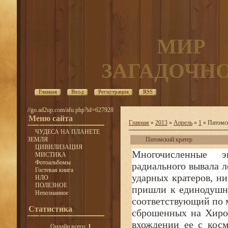
МИР
ЗАГАДОЧН
Главная
Вход
Регистрация
RSS
//go.ad2up.com/afu.php?id=627928
Меню сайта
Главная
»
2013
»
Апрель
»
1
» Патомск
ЧУДЕСА НА ПЛАНЕТЕ
ЗЕМЛЯ
Патомский кратер
ЦИВИЛИЗАЦИЯ
Многочисленные э
МИСТИКА
Фотоальбомы
радиального вывала 
Гостевая книга
ударных кратеров, н
НЛО
ПОЛЕЗНОЕ
пришли к единодушн
Непознанное
соответствующий по 
Статистика
сброшенных на Хиро
вхождении ее с кос
Онлайн всего:
1