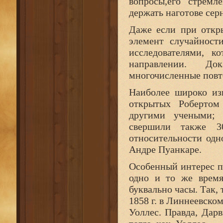
вопросы,его стремл
держать наготове сер
Даже если при откр
элемент случайност
исследователями, к
направлении. До
многочисленные повт
Наиболее широко из
открытых Робертом
другими учеными; 
свершили также 3
относительности од
Андре Пуанкаре.
Особенный интерес п
одно и то же время
буквально часы. Так,
1858 г. в Линнеевско
Уоллес. Правда, Дар