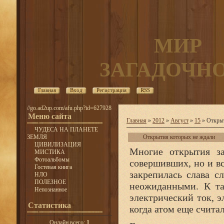
МИР
ЗАГАДОЧН
Главная
Вход
Регистрация
RSS
//go.ad2up.com/afu.php?id=627928
Меню сайта
Главная
»
2012
»
Август
»
15
» Открыт
ЧУДЕСА НА ПЛАНЕТЕ
ЗЕМЛЯ
Открытия которых не ждали
ЦИВИЛИЗАЦИЯ
Многие открытия за
МИСТИКА
Фотоальбомы
совершивших, но и в
Гостевая книга
закрепилась слава с
НЛО
ПОЛЕЗНОЕ
неожиданными. К та
Непознанное
электрический ток, э
Статистика
когда атом еще счита
Онлайн всего:
1