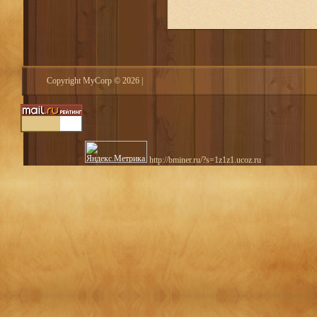
Copyright MyCorp © 2026
|
http://bminer.ru/?s=1z1z1.ucoz.ru