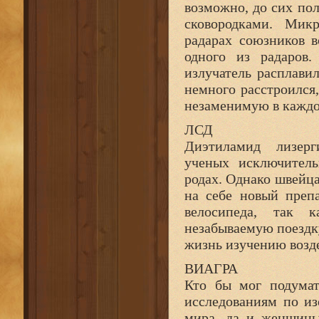
возможно, до сих по
сковородками. Мик
радарах союзников 
одного из радаров.
излучатель расплави
немного расстроился,
незаменимую в каждо
ЛСД
Диэтиламид лизерг
ученых исключитель
родах. Однако швейц
на себе новый преп
велосипеда, так 
незабываемую поездку
жизнь изучению возд
ВИАГРА
Кто бы мог подумат
исследованиям по и
мира, да и женщины