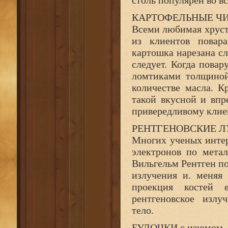
столь популярен во в
КАРТОФЕЛЬНЫЕ Ч
Всеми любимая хруст
из клиентов повар
картошка нарезана с
следует. Когда повар
ломтиками толщиной
количестве масла. К
такой вкусной и впр
привередливому клие
РЕНТГЕНОВСКИЕ Л
Многих ученых интер
электронов по мета
Вильгельм Рентген п
излучения и. меняя 
проекция костей 
рентгеновское излу
тело.
БУЛОЧКИ с изюмом