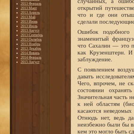
случайных, а ошибо
2013 Февраль
открытий путешестве
2013 Март
2013 Апрель
что и где они отыщ
2013 Май
сделали последующие
2013 Июнь
2013 Июль
2013 Август
Ошибок подобного 
2013 Сентябрь
знаменитый француз
2013 Октябрь
2013 Ноябрь
что Сахалин — это п
2013 Декабрь
как Крузенштерн. И
2014 Январь
2014 Февраль
заблуждение.
2015 Август
С появлением возду
давать исследовател
Чего, впрочем, не с
состоянии охранят
Значительная часть 
к ней областям (би
касаются неведомых 
Отнюдь нет, ведь д
неизбежно были бы в
кем это могло быть с