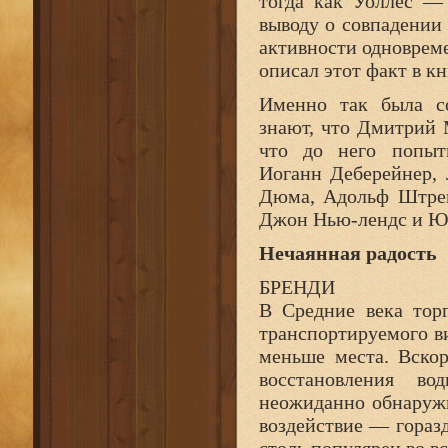
тогда как Уоллес —
выводу о совпадении
активности одноврем
описал этот факт в к
Именно так была со
знают, что Дмитрий 
что до него попыт
Иоганн Деберейнер,
Дюма, Адольф Штрек
Джон Нью-лендс и Ю
Нечаянная радость
БРЕНДИ
В Средние века тор
транспортируемого ви
меньше места. Вско
восстановления в
неожиданно обнаружи
воздействие — горазд