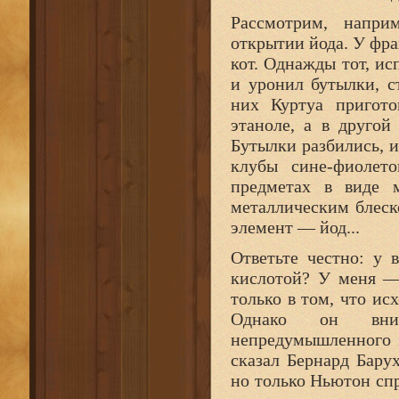
Рассмотрим, напри
открытии йода. У фр
кот. Однажды тот, ис
и уронил бутылки, с
них Куртуа пригото
этаноле, а в другой
Бутылки разбились, 
клубы сине-фиолет
предметах в виде м
металлическим блеск
элемент — йод...
Ответьте честно: у 
кислотой? У меня — 
только в том, что ис
Однако он внима
непредумышленного 
сказал Бернард Бару
но только Ньютон спр