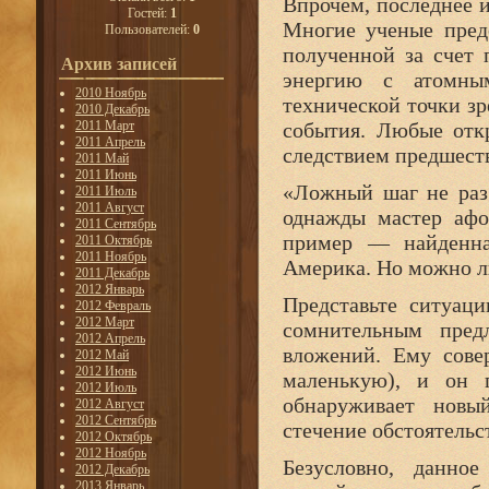
Впрочем, последнее 
Гостей:
1
Многие ученые пред
Пользователей:
0
полученной за счет 
Архив записей
энергию с атомны
2010 Ноябрь
технической точки зр
2010 Декабрь
2011 Март
события. Любые отк
2011 Апрель
следствием предшеств
2011 Май
2011 Июнь
«Ложный шаг не раз
2011 Июль
2011 Август
однажды мастер афо
2011 Сентябрь
пример — найденн
2011 Октябрь
2011 Ноябрь
Америка. Но можно л
2011 Декабрь
2012 Январь
Представьте ситуац
2012 Февраль
2012 Март
сомнительным пред
2012 Апрель
вложений. Ему сове
2012 Май
2012 Июнь
маленькую), и он 
2012 Июль
обнаруживает новы
2012 Август
2012 Сентябрь
стечение обстоятельс
2012 Октябрь
2012 Ноябрь
Безусловно, данно
2012 Декабрь
2013 Январь