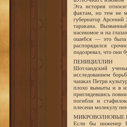
Эта история относи
фактам, но тем не 
губернатор Арсений З
таракана. Вызванны
насекомое и на глаза
ошибся — это была
распорядился сроч
подозревал, что они 
ПЕНИЦИЛЛИН
Шотландский учены
исследованием борьб
чашках Петри культу
плохо вымыты и в ни
приглядевшись повним
погибли и стафилок
плесени молекулу пе
МИКРОВОЛНОВЫЕ 
Если бы инженер П