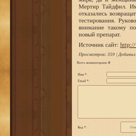
Мертир Тайдфил. Им
отказались возвраща
тестирования. Руко
внимание такому по
новый препарат.
Источник сайт:
http:/
Просмотров
: 359 |
Добавил
Всего комментариев
:
0
Имя *:
Email *:
Код *: