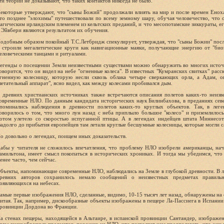
ти теории не доказывают, что таких контактов никогда не было.
екоторые утверждают, что "сыны Божий" продолжали влиять на мир и после времен Еноха
то позднее "элохимы" путешествовали по всему земному шару, обучая человечество, что о
агическим ирландским племенем из кельтских преданий, и что месопотамские зиккураты, 
 Эйвбери являются результатом их обучения.
одобным образом покойный Т.С.Летбридж спекулирует, утверждая, что "сыны Божии" после
 строили мегалитические круги как навигационные маяки, получающие энергию от "био
еловеческими танцами и ритуалами.
егенды о посещении Земли неизвестными существами можно обнаружить во многих источ
оворится, что он видел на небе "огненные колеса". В известных "Кумранских свитках" расск
гненную колесницу, которую несли сквозь облака четыре сверкающих орла, а Адам, о
летательный аппарат", ясно видел, как между колесами пробивался дым.
 древних христианских источниках также встречаются описания полетов каких-то неиз
овременные НЛО. По данным кандидата исторических наук Билинбахова, в преданиях сев
поминались наблюдения в древности полетов каких-то круглых объектов. Так, в лег
оворилось о том, что много лун назад с неба приплыло большое "колесо" и приземлилос
отом улетело со скоростью испуганной птицы. А в легендах индейцев штата Миннесот
задолго до прибытия европейцев там летали круглые бесшумные колесницы, которые могли с
о довольно о легендах, поищем иных доказательств.
абы у читателя не сложилось впечатления, что проблему НЛО изобрели американцы, на
амильтона, имеет смысл покопаться в исторических хрониках. И тогда мы убедимся, чт
енее часто, чем сейчас.
бъекты, напоминающие современные НЛО, наблюдались на Земле в глубокой древности. В л
ревних авторов сохранилось немало сообщений о неизвестных предметах правил
оявляющихся на небесах.
амые первые изображения НЛО, сделанные, видимо, 10-15 тысяч лет назад, обнаружены на
итая. Так, например, дискообразные объекты изображены в пещере Ла-Пассиега в Испании
ровинции Дордона во Франции.
а стенах пещеры, находящейся в Альтаире, в испанской провинции Сантандер, изображены