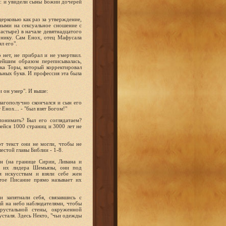
но: и увидели сыны Божии дочерей
ерковью как раз за утверждение,
ными на сексуальное сношение с
астыре) в начале девятнадцатого
очнику. Сам Енох, отец Мафусала
л его".
о нет, не прибрал и не умертвил.
нейшим образом переписывалась,
ика Торы, который корректировал
льных букв. И профессия эта была
и он умер". И выше:
лагополучно скончался и сын его
Енох... - "был взят Богом!"
онимать? Был его соглядатаем?
ейся 1000 страниц и 3000 лет не
т текст они не могли, чтобы не
естой главы Библии - 1-8.
он (на границе Сирии, Ливана и
у их лидера Шемьязы, они под
м искусствам и взяли себе жен
тое Писание прямо называет их
и запятнали себя, связавшись с
ый на небо наблюдателями, чтобы
рустальной стены, окруженной
сталя. Здесь Некто, "чьи одежды