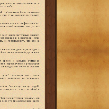
дали жизнью, которая вечна и не
ть на небе.
и). Наблюдатели были заключены
ь злые духи, которые преследуют
тастическом или мифологическо-
ами нашей планеты, его рассказ
ще одну непростительную ошибку,
работников и редакторов (если,
а, не предположить, что это на
что начали они делать (речь идет о
 сойдем же и смешаем (курсив наш.
х времен и народов, считая ее
иков, переводчиков и редакторов
у он предложил пойти и смешать
тории". Напомним, что считаем
ушить гармонию всепонимания,
аточно большому числу людей,
ам говорить о силе, способной в
 Еврейский термин "элохим", как
ом деле это множественное число