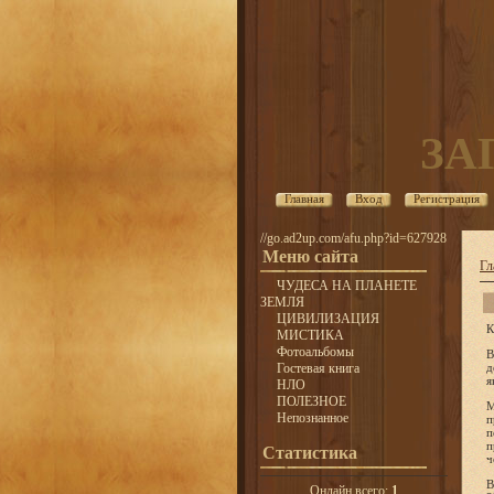
ЗА
Главная
Вход
Регистрация
//go.ad2up.com/afu.php?id=627928
Меню сайта
Гл
ЧУДЕСА НА ПЛАНЕТЕ
ЗЕМЛЯ
ЦИВИЛИЗАЦИЯ
К
МИСТИКА
Фотоальбомы
В
Гостевая книга
д
я
НЛО
ПОЛЕЗНОЕ
М
Непознанное
п
п
п
Статистика
ч
В
Онлайн всего:
1