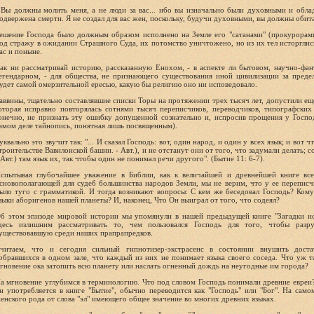
 Вы должны молить меня, а не люди за вас... ибо вы изначально были духовными и обла
одвержена смерти. Я не создал для вас жен, поскольку, будучи духовными, вы должны обита
ешение Господа было должным образом исполнено на Земле его "сатанами" (прокурорам
од стражу в ожидании Страшного Суда, их потомство уничтожено, но из их тел исторглис
ас и поныне.
ак ни рассматривай историю, рассказанную Енохом, - в аспекте ли бытовом, научно-фан
егендарном, - для общества, не признающего существования иной цивилизации за предел
удет самой омерзительной ересью, какую бы религию оно ни исповедовало.
аввины, тщательно составлявшие списки Торы на протяжении трех тысяч лет, допустили е
оторая исправно повторялась сотнями тысяч переписчиков, переводчиков, типографских 
онечно, не признать эту ошибку допущенной сознательно и, испросив прощения у Господ
амом деле тайнопись, понятная лишь посвященным).
уквально это звучит так: "... И сказал Господь: вот, один народ, и один у всех язык; и вот 
троительстве Вавилонской башни. - Aвт.), и не отстанут они от того, что задумали делать;
 Авт.) там язык их, так чтобы один не понимал речи другого". (Бытие 11: 6-7).
спытывая глубочайшее уважение в Библии, как к величайшей и древнейшей книге все
сновополагающей для судеб большинства народов Земли, мы не верим, что у ее переписч
ыло туго с грамматикой. И тогда возникают вопросы: С кем же беседовал Господь? Ком
зыки аборигенов нашей планеты? И, наконец, Что Он выиграл от того, что содеял?
б этом эпизоде мировой истории мы упомянули в нашей предыдущей книге "Загадки ис
десь излишним рассматривать то, чем пользовался Господь для того, чтобы разр
уществовавшую среди наших прапрапредков.
читаем, что и сегодня сильный гипнотизер-экстрасенс в состоянии внушить дост
обравшихся в одном зале, что каждый из них не понимает языка своего соседа. Что уж т
гновение ока затопить всю планету или наслать огненный дождь на неугодные им города?
а мгновение углубимся в терминологию. Что под словом Господь понимали древние евреи?
н употребляется в книге "Бытие", обычно переводится как "Господь" или "Бог". На сам
енского рода от слова "эл" имеющего общее значение во многих древних языках.