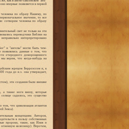
же, как в англо-саксонском "aelf"
 оно впервые появляется в первой
м человека по образу Нашему, по
ервоначальное значение, то все
ли: сотворим человека по образу
нительный свет не только на эти
твовались переводчики Библии на
о неправильно интерпретировано
ог" и "ангелы" могли быть чем-
е появлялись данные о том, что
отуги очередного доморощенного
 мы верим, что когда-нибудь на
дейским жрецом Берроэссом и, к
00 года до н.э. она утверждает,
том), эти создания были внешне
 а также ноги внизу, которые
 солнце садилось, это существо
о том, что цивилизация атлантов
ей Зевса).
ительным концепциям. Авторов,
детельств в пользу собственных
ные пророки, такие, как Илия и
 огненную колесницу). Впрочем,