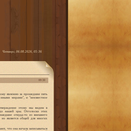
Четверг, 06.08.2026, 05:36
09:30
тому явлению за прошедшие пять
с иными мирами", и "неизвестное
дтверждение этому мы видим в
 до нашей эры. Отголоски этих
ишедшие откуда-то из внешнего
, но является общей для многих
ют, что она начала записываться