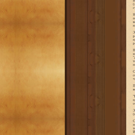
В
(
с
Н
п
в
н
Э
р
п
р
Н
н
"
т
п
С
с
ч
П
в
"
п
о
Э
(
С
п
т
И