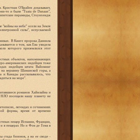
. Кристиан О'Брайен доказывает,
ни-то и были "Tuata de Danaan",
египетские пирамиды, Стоунхендж
 "войны на небе" осели на Земле
электронной силы", испускаемой
никах. В Книге пророка Даниила
азывается о том, как Ева увидела
коло которого приземлился этот
вестных объектов, напоминающих
еро-американских индейцев тоже
ендах индейцев штата Вайоминг
ь на вершину Шаманской горы, а
а и Канады рассказывалось, что
адиться на море".
читавшиеся романов Хайнлайна и
о НЛО посещали нашу планету не
етописях, легендах и сочинениях
ьной формы, время от времени
 стенах пещер Испании, Франции,
 и в пещерах Но и Фон де Гома в
 стада бизонов, а на ее своде -