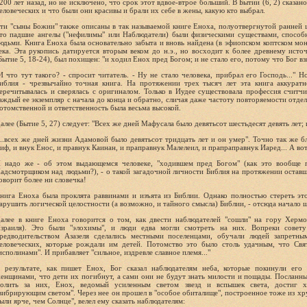
200 лет назад, но не исключено, что срок этот вдвое-втрое больший. В Бытии (6, 2) сказа
еловеческих и что были они красивы и брали их себе в жены, какую кто выбрал.
ти "сыны Божии" также описаны в так называемой книге Еноха, полуотвергнутой ранней ц
то падшие ангелы ("нефилимы" или Наблюдатели) были физическими существами, способ
юдьми. Книга Еноха была основательно забыта и вновь найдена (в эфиопском коптском мон
ека. Эта рукопись датируется вторым веком до н.э., но восходит к более древнему ист
Бытие 5, 18-24), был похищен: "и ходил Енох пред Богом; и не стало его, потому что Бог взя
И что тут такого? - спросит читатель. - Ну не стало человека, прибрал его Господь..." Н
иблия - чрезвычайно точная книга. На протяжении трех тысяч лет эта книга аккурат
еречитывалась и сверялась с оригиналом. Только в Иудее существовала профессия считч
аждый ее экземпляр с начала до конца и обратно, сличая даже частоту повторяемости отде
отомственной и ответственность была весьма высокой.
алее (Бытие 5, 27) следует: "Всех же дней Мафусала было девятьсот шестьдесят девять лет; 
...всех же дней жизни Адамовой было девятьсот тридцать лет и он умер". Точно так же б
иф, и внук Енос, и правнук Каинан, и праправнук Малелеил, и прапраправнук Иаред... А вот 
 надо же - об этом выдающемся человеке, "ходившем пред Богом" (как это вообще п
адсмотрщиком над людьми?), - о такой загадочной личности Библия на протяжении оставш
оворит более ни словечка!
нига Еноха была проклята раввинами и изъята из Библии. Однако полностью стереть это
арушить логической целостности (а возможно, и тайного смысла) Библии, - отсюда начало ш
алее в книге Еноха говорится о том, как двести наблюдателей "сошли" на гору Херм
зраиля). Это были "элохимы", и люди едва могли смотреть на них. Вопреки совет
редводительством Азазеля сделались местными поселенцами, обучали людей запретны
еловеческих, которые рождали им детей. Потомство это было столь удачным, что Свя
исполинами". И прибавляет "сильное, издревле славное племя..."
 результате, как пишет Енох, Бог сказал наблюдателям неба, которые покинули его 
енщинами, что дети их погибнут, а сами они не будут знать милости и пощады. Посланн
олить за них, Енох, ведомый усиленным светом звезд и вспышек света, достиг х
вибрирующим светом". Через нее он прошел в "особое обиталище", построенное тоже из хру
ыли ярче, чем Солнце", велел ему сказать наблюдателям: