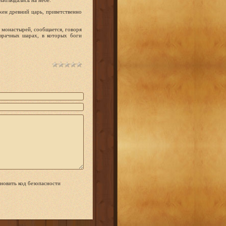
наблюдались на небе.
жен древний царь, приветственно
 монастырей, сообщается, говоря
зрачных шарах, в которых боги