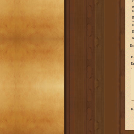
р
В
п
В
с
и
И
П
Вс
И
Em
Ко