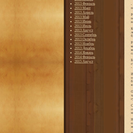
2013 Февраль
-
2013 Март
п
2013 Апрель
Р
2013 Май
п
2013 Июнь
н
2013 Июль
К
2013 Август
л
2013 Сентябрь
б
2013 Октябрь
Р
2013 Ноябрь
к
2013 Декабрь
к
2014 Январь
с
2014 Февраль
Б
2015 Август
с
-
И
о
б
я
О
з
с
С
с
м
Н
о
ж