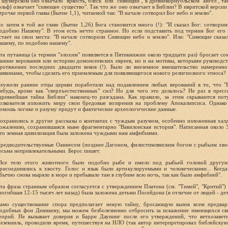
 шумерском оно означало "яркость, блеск" или "сияющий", в древнекорнуольском "ангел", так 
эльф) означает "сияющее существо". Так что же оно означает в Библии? В ивритской версии
трочке первой главы (Бытие 1,1), читаемой так: "В начале сотворил Бог небо и землю".
о затем в той же главе (Бытие 1,26) Бога становится много (!): "И сказал Бог: сотвори
одобию Нашему". В этом есть нечто странное. Но если подставить под термин Бог его п
стает на свои места: "В начале сотворили Сияющие небо и землю". Или: "Сияющие сказа
ашему, по подобию нашему".
та путаница (а термин "элохим" появляется в Пятикнижии около тридцати раз) бросает сом
анние верования или историю домоисеевских евреев, но и на мотивы, которыми руководс
ротяжении последних двадцати веков (!). Было ли внеземное вмешательство намеренн
аввинами, чтобы сделать его приемлемым для появляющегося нового религиозного этноса?
еужели ранние отцы церкви поработали над подавлением любых верований в то, что "Б
ибудь, кроме как "сверхъестественных" сил? Но для чего это делалось? Не раз в пресс
древнейшая тайна Библии" наконец-то разгадана. Как правило, за этим скрываются п
олкователя изложить миру свои бредовые воззрения на проблему Апокалипсиса. Однако
омошь логике и разуму придут и фактические археологические данные.
охранились и другие рассказы о контактах с чуждым разумом, особенно изложенная хал
ожалению, сохранившаяся ныне фрагментарно "Вавилонская история". Написанная около 3
то земная цивилизация была заложена чуждыми нам амфибиями.
редводительствуемые Оаннесом (позднее Дагоном, филистимлянским богом с рыбьим хвос
есьма непривлекательными. Берос пишет:
Все тело этого животного было подобно рыбе и имело под рыбьей головой другую,
рисоединялись к хвосту. Голос и язык были артикулируемыми и человеческими... Когда
бычно снова ныряло в море и пребывало там в глубине всю ночь, так как было амфибией".
та фраза странным образом согласуется с утверждением Платона (см. "Тимей", "Критий") 
погибшая 12-15 тысяч лет назад) была заложена детьми Посейдона (в отличие от людей - дет
амо существование спора предполагает некую тайну, бросающую вызов всем предвар
одобных фон Деникену, мы можем безболезненно отбросить за искажение имеющихся сви
еорий. Не вызывает доверия и Барри Даунинг после его утверждений, что ветхозавет
езекииль, проводили время, путешествуя на НЛО (так автор интерпретировал библейскую