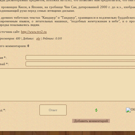
яды дискообразных предметов, похожих на НЛО, что позволяет нам предполагать, что они 
 провинции Кюсю, в Японии, на гробнице Чин Сан, датированной 2000 г. до н.э., изобра
однимающий руки перед семью летящими дисками.
 древних тибетских текстах "Кандшур" и "Тандшур", хранящихся в подземельях буддийских
овременным языком, о летательных машинах, "подобных жемчужинам в небе", и о про
зредка показывались людям.
сточник сайт:
http://www.tvr2.ru
росмотров
: 400 |
Добавил
:
plv
|
Рейтинг
:
0.0
/
0
его комментариев
:
0
мя *:
ail *:
д *: