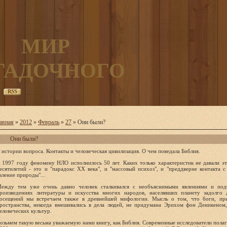
МИР
ГАДОЧНОГО
RSS
авная
»
2012
»
Февраль
»
27
» Они были?
Они были?
 истории вопроса. Контакты и человеческая цивилизация. О чем поведала Библия.
 1997 году феномену НЛО исполнилось 50 лет. Каких только характеристик не давали э
есятилетий - это и "парадокс XX века", и "массовый психоз", и "преддверие контакта 
вление природы"...
ежду тем уже очень давно человек сталкивался с необъяснимыми явлениями и по
роизведениях литературы и искусства многих народов, населявших планету задолго
осещений мы встречаем также в древнейшей мифологии. Мысль о том, что боги, пр
ространства, некогда вмешивались в дела людей, не придумана Эрихом фон Деникеном
еловеческих культур.
озьмем такую весьма уважаемую нами книгу, как Библия. Современные исследователи полага