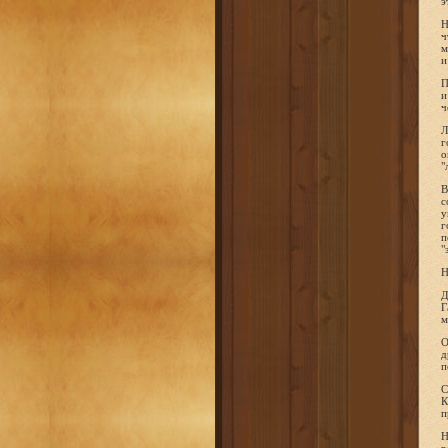
э
Н
ч
м
и
П
и
ч
Л
г
о
"
В
с
у
г
п
"
Н
Д
Г
м
О
д
п
С
К
п
Н