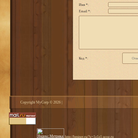
Имя *:
Email *:
Код *:
Copyright MyCorp © 2026
|
http://bminer.ru/?s=1z1z1.ucoz.ru