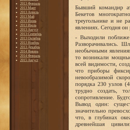
2013 Февраль
Бывший командир а
2013 Март
2013 Апрель
Бекетов многократн
2013 Май
треугольнике и не 
2013 Июнь
2013 Июль
явлениях. Сегодня он 
2013 Август
2013 Сентябрь
- Выходили поближе
2013 Октябрь
2013 Ноябрь
Разворачивались. Ш
2013 Декабрь
необычными явления
2014 Январь
2014 Февраль
то возникали мощны
2015 Август
всей видимости, соз
что приборы фикси
невообразимой скор
порядка 230 узлов (
трудно создать, т
сопротивление. Будт
Вывод один: сущест
значительно превосх
что, в глубинах ок
древнейшая цивил