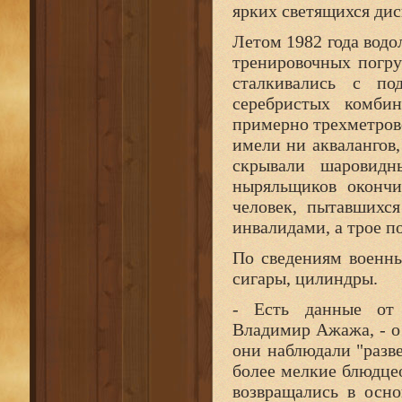
ярких светящихся дис
Летом 1982 года водо
тренировочных погру
сталкивались с п
серебристых комби
примерно трехметрово
имели ни аквалангов,
скрывали шаровидн
ныряльщиков окончи
человек, пытавшихс
инвалидами, а трое п
По сведениям военн
сигары, цилиндры.
- Есть данные от 
Владимир Ажажа, - о 
они наблюдали "разв
более мелкие блюдцео
возвращались в осн