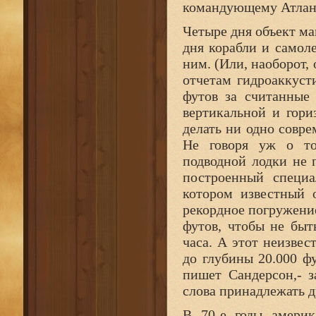
командующему Атла
Четыре дня объект ма
дня корабли и само
ним. (Или, наоборот, 
отчетам гидроаккуст
футов за считанные
вертикальной и гори
делать ни одно совре
Не говоря уж о то
подводной лодки не 
построенный специа
котором известный 
рекордное погружени
футов, чтобы не быт
часа. А этот неизве
до глубины 20.000 ф
пишет Сандерсон,- 
слова принадлежать д
В 70-е годы америк