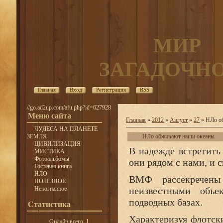
МИР
ЗАГАДОЧН
Главная
Вход
Регистрация
RSS
//go.ad2up.com/afu.php?id=627928
Меню сайта
Главная
»
2012
»
Август
»
27
» НЛо о
ЧУДЕСА НА ПЛАНЕТЕ
ЗЕМЛЯ
НЛо обживают наши океаны
ЦИВИЛИЗАЦИЯ
В надежде встретить
МИСТИКА
Фотоальбомы
они рядом с нами, и 
Гостевая книга
НЛО
ВМФ рассекречены
ПОЛЕЗНОЕ
Непознанное
неизвестными объе
подводных базах.
Статистика
Характеризуя флотск
Онлайн всего:
1