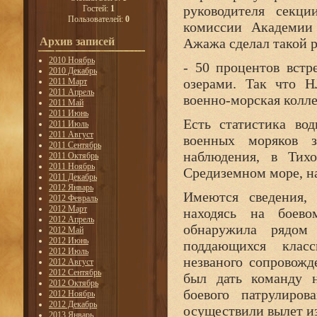
руководителя секци
Гостей:
1
Пользователей:
0
комиссии Академии
Архив записей
Ажажа сделал такой р
2010 Ноябрь
- 50 процентов встр
2010 Декабрь
озерами. Так что Н
2011 Март
2011 Апрель
военно-морская колл
2011 Май
2011 Июнь
Есть статистика во
2011 Июль
2011 Август
военных моряков з
2011 Сентябрь
наблюдения, в Тих
2011 Октябрь
2011 Ноябрь
Средиземном море, на
2011 Декабрь
2012 Январь
Имеются сведения, 
2012 Февраль
2012 Март
находясь на боево
2012 Апрель
обнаружила рядом
2012 Май
2012 Июнь
поддающихся класс
2012 Июль
незваного сопровож
2012 Август
2012 Сентябрь
был дать команду н
2012 Октябрь
боевого патрулиро
2012 Ноябрь
2012 Декабрь
осуществили вылет из
2013 Январь