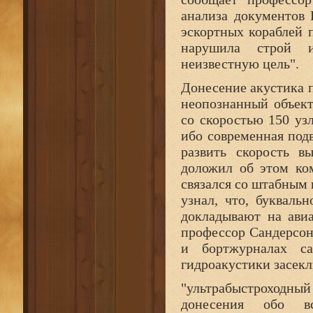
анализа документов
эскортных кораблей 
нарушила строй и
неизвестную цель".
Донесение акустика п
неопознанный объект
со скоростью 150 узл
ибо современная под
развить скорость в
доложил об этом ком
связался со штабным 
узнал, что, букваль
докладывают на ави
профессор Сандерсон
и бортжурналах с
гидроакустики засек
"ультрабыстроход
донесения обо в