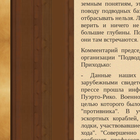
земным понятиям, э
поводу подводных ба
отбрасывать нельзя. Л
верить и ничего не
большие глубины. По
они там встречаются.
Комментарий предсе
организации "Подво
Приходько:
- Данные наших м
зарубежными свидет
прессе прошла инф
Пуэрто-Рико. Военн
целью которого был
"противника". В у
эскортных кораблей
лодки, участвовавши
хода". "Совершенно
сообщает профессор