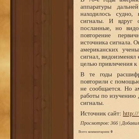
аппаратуры дальне
находилось судно,
сигналы. И вдруг 
посланные, но видо
повторение первич
источника сигнала. О
американских учены
сигнал, видоизменял е
целью привлечения к 
В те годы расшифр
повторили с помощью
не сообщается. Но а
работы по изучению 
сигналы.
Источник сайт:
http:/
Просмотров
: 366 |
Добавил
Всего комментариев
:
0