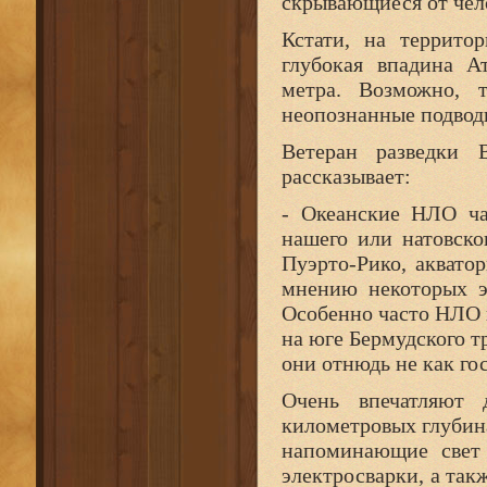
скрывающиеся от чело
Кстати, на террито
глубокая впадина А
метра. Возможно,
неопознанные подвод
Ветеран разведки 
рассказывает:
- Океанские НЛО ча
нашего или натовско
Пуэрто-Рико, аквато
мнению некоторых э
Особенно часто НЛО 
на юге Бермудского т
они отнюдь не как гос
Очень впечатляют
километровых глубина
напоминающие свет 
электросварки, а так