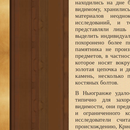
находились на дне б
видимому, хранилис
материалов неодн
исследований, и т
представляли лишь 
выделить индивидуал
похоронено более п
памятника не произ
предметов, в частно
которое носят вокр
золотая цепочка и 
камень, несколько 
костяных болтов.
В Ньюгранже удалос
типично для захо
видимости, они пред
и ограниченного к
исследователи счи
происхождению, Кри