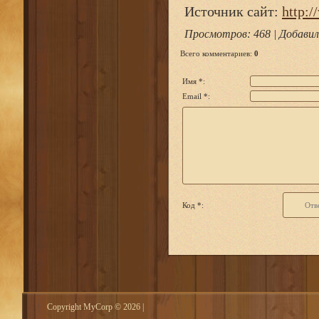
Источник сайт:
http:/
Просмотров
: 468 |
Добавил
Всего комментариев
:
0
Имя *:
Email *:
Код *:
Copyright MyCorp © 2026
|