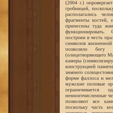
(2004 г.) опроверга
гробницей, поскольк
располагались чело
фрагменты костей, 
принесены туда жив
функционировать. 
построен в честь пр
символов жизненной 
позволяло богу 
(олицетворяющего Ма
камеры (символизиру
конструкцией памятн
зимнего солнцестоян
форме фаллоса и ме
мужские половые ор
ограничивается 
немногочисленные че
позволяют все кам
поскольку часть ко
животные, питающи