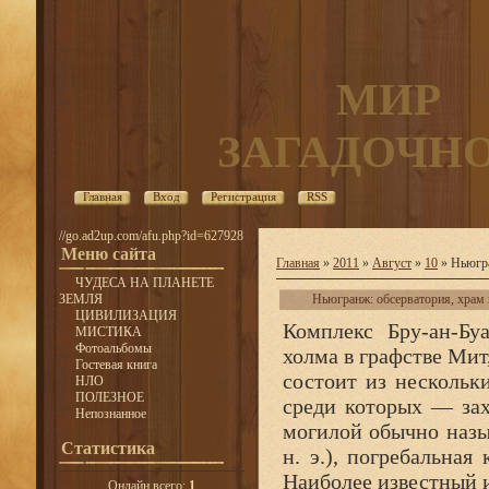
МИР
ЗАГАДОЧН
Главная
Вход
Регистрация
RSS
//go.ad2up.com/afu.php?id=627928
Меню сайта
Главная
»
2011
»
Август
»
10
» Ньюгра
ЧУДЕСА НА ПЛАНЕТЕ
ЗЕМЛЯ
Ньюгранж: обсерватория, храм 
ЦИВИЛИЗАЦИЯ
Комплекс Бру-ан-Бу
МИСТИКА
Фотоальбомы
холма в графстве Мит,
Гостевая книга
состоит из нескольк
НЛО
ПОЛЕЗНОЕ
среди которых — за
Непознанное
могилой обычно назы
Статистика
н. э.), погребальная
Наиболее известный 
Онлайн всего:
1