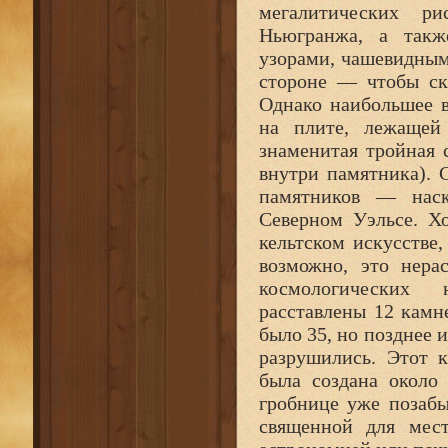
мегалитических р
Ньюгранжа, а так
узорами, чашевидным
стороне — чтобы ск
Однако наибольшее в
на плите, лежащей
знаменитая тройная 
внутри памятника). 
памятников — нас
Северном Уэльсе. Х
кельтском искусстве,
возможно, это нера
космологических
расставлены 12 камн
было 35, но позднее 
разрушились. Этот 
была создана около
гробнице уже позабы
священной для мест