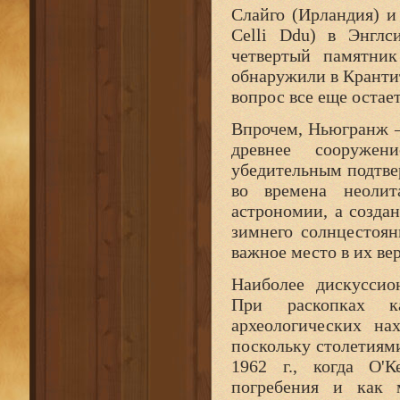
Слайго (Ирландия) и
Celli Ddu) в Энглс
четвертый памятник
обнаружили в Кранти
вопрос все еще остае
Впрочем, Ньюгранж 
древнее сооружен
убедительным подтве
во времена неолит
астрономии, а созда
зимнего солнцестоян
важное место в их ве
Наиболее дискуссио
При раскопках к
археологических на
поскольку столетиями
1962 г., когда О'
погребения и как 