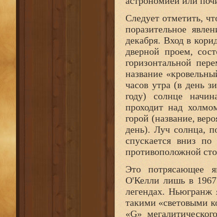
астрономией или почи
Следует отметить, ч
поразительное явле
декабря. Вход в кор
дверной проем, сос
горизонтальной пер
название «кровельны
часов утра (в день 
году) солнце начи
проходит над холмо
горой (название, веро
день). Луч солнца, п
спускается вниз по
противоположной сто
Это потрясающее я
О'Келли лишь в 1967
легендах. Ньюгранж 
такими «световыми к
«G» мегалитическог