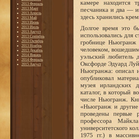
камере находится т
2013 Февраль
2013 Март
песчаника и два — из
2013 Апрель
здесь хранились кре
2013 Май
2013 Июнь
Долгое время это б
2013 Июль
2013 Август
использовались для 
2013 Сентябрь
2013 Октябрь
гробнице Ньюгранж 
2013 Ноябрь
человеком, вошедшим
2013 Декабрь
2014 Январь
уэльский любитель 
2014 Февраль
Оксфорде Эдуард Луй
2015 Август
Ньюгранжа: описал и
опубликовал матери
музея ирландских 
каталог, в который 
числе Ньюгранж. Кни
«Ньюгранж и другие
проведены первые р
профессора Майкла
университетского ко
1975 гг.) в массив