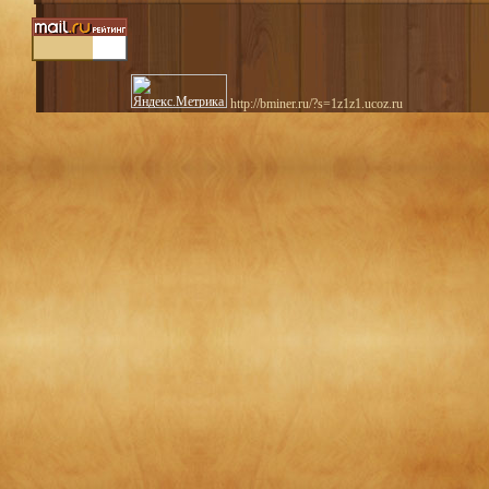
http://bminer.ru/?s=1z1z1.ucoz.ru