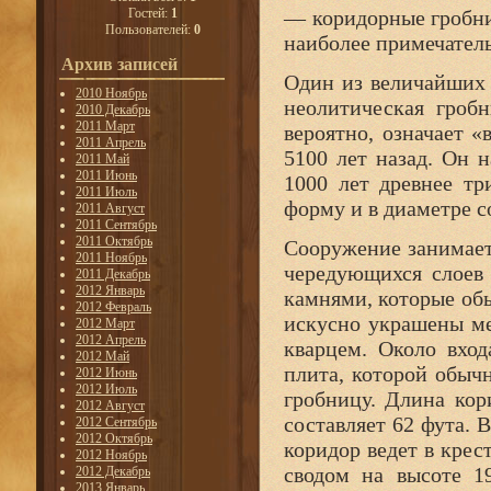
Гостей:
1
— коридорные гробни
Пользователей:
0
наиболее примечател
Архив записей
Один из величайших
2010 Ноябрь
неолитическая гроб
2010 Декабрь
2011 Март
вероятно, означает
2011 Апрель
5100 лет назад. Он 
2011 Май
2011 Июнь
1000 лет древнее т
2011 Июль
форму и в диаметре с
2011 Август
2011 Сентябрь
2011 Октябрь
Сооружение занимает
2011 Ноябрь
чередующихся слоев
2011 Декабрь
2012 Январь
камнями, которые об
2012 Февраль
искусно украшены м
2012 Март
2012 Апрель
кварцем. Около вход
2012 Май
плита, которой обыч
2012 Июнь
2012 Июль
гробницу. Длина кор
2012 Август
составляет 62 фута.
2012 Сентябрь
2012 Октябрь
коридор ведет в кре
2012 Ноябрь
сводом на высоте 1
2012 Декабрь
2013 Январь