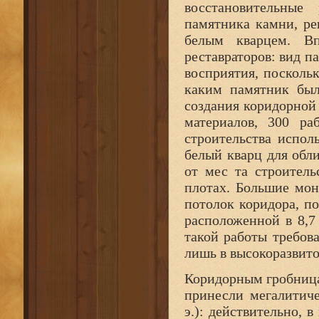
восстановительные
памятника камни, ре
белым кварцем. В
реставраторов: вид п
восприятия, поскольк
каким памятник был
создания коридорной
материалов, 300 р
строительства испол
белый кварц для обли
от мес та строитель
плотах. Большие мо
потолок коридора, п
расположенной в 8,7
такой работы требов
лишь в высокоразвит
Коридорным гробниц
принесли мегалитиче
э.): действительно, 