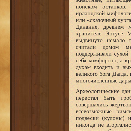
поиском останков.
ирландской мифологи
или «сказочный курга
Дананне, древнем м
хранителе Энгусе М
выдвинуто немало 
считали домом ме
поддерживали сухой 
себя комфортно, а к
духам входить и вы
великого бога Дагда,
многочисленные дары
Археологические дан
перестал быть гро
совершались жертво
всевозможные римс
подвески (кулоны) 
никогда не вторгали