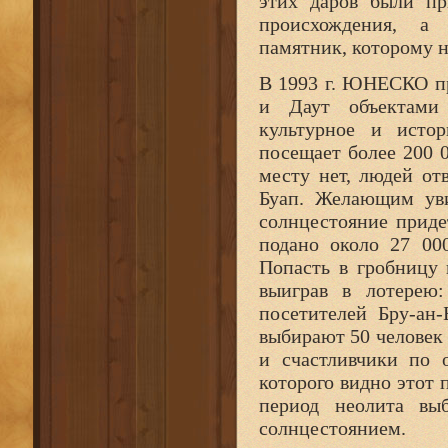
этих даров были пр
происхождения, а
памятник, которому н
В 1993 г. ЮНЕСКО п
и Даут объектами
культурное и истор
посещает более 200 
месту нет, людей от
Буап. Желающим уви
солнцестояние придет
подано около 27 00
Попасть в гробницу 
выиграв в лотерею:
посетителей Бру-ан-
выбирают 50 человек 
и счастливчики по 
которого видно этот 
период неолита вы
солнцестоянием.