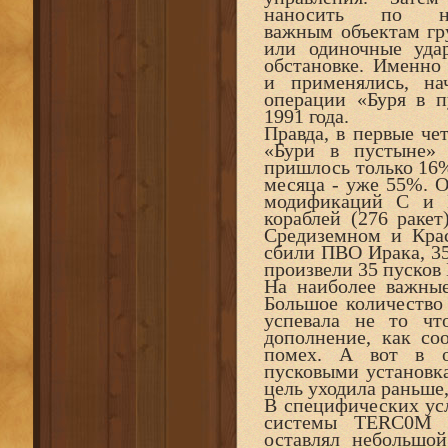
наносить по на
важным объектам гр
или одиночные уда
обстановке. Именно
и применялись, на
операции «Буря в п
1991 года.
Правда, в первые че
«Бури в пустыне»
пришлось только 16%
месяца - уже 55%. 
модификаций С и D
кораблей (276 ракет
Средиземном и Крас
сбили ПВО Ирака, 3
произвели 35 пусков
На наиболее важные
Большое количество 
успевала не то чт
дополнение, как со
помех. А вот в о
пусковыми установк
цель уходила раньше,
В специфических ус
системы TERC0M -
оставлял небольшой