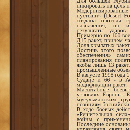
Для большей глубин
пикировать на цель 
Модернизированны
пустыни» (Desert F
создана плотная г
назначения, по и
результаты ударо
Примерно по 100 во
Д15 ракет, причем ч
Доля крылатых ракет
Достичь этого позв
обеспечения» сам
планирования полет
якобы лишь 13 ракет
промышленные объект
В августе 1998 года 
Судане и 66 - в А
модификации ракет.
Масштабные боевы
условиях Европы. 
мусульманским гр
позициям боснийских
В ходе боевых дей
«Решительная сила
войны с применени
Последние основаны 
управления, связи,