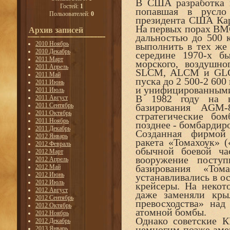
В США разработка к
Гостей:
1
попавшая в русло
Пользователей:
0
президента США Карт
На первых порах ВМС
Архив записей
дальностью до 500 
2010 Ноябрь
выполнить в тех же 
2010 Декабрь
середине 1970-х б
2011 Март
морского, воздушно
2011 Апрель
SLCM, ALCM и GLCM
2011 Май
пуска до 2 500-2 600
2011 Июнь
и унифицированными
2011 Июль
В 1982 году на в
2011 Август
2011 Сентябрь
базирования AGM-
2011 Октябрь
стратегические б
2011 Ноябрь
позднее - бомбардир
2011 Декабрь
Созданная фирмой
2012 Январь
ракета «Томахоук» 
2012 Февраль
обычной боевой ча
2012 Март
вооружение поступ
2012 Апрель
базирования «Т
2012 Май
2012 Июнь
устанавливались в о
2012 Июль
крейсеры. На некот
2012 Август
даже заменяли кры
2012 Сентябрь
превосходства» над
2012 Октябрь
атомной бомбы.
2012 Ноябрь
Однако советские К
2012 Декабрь
немногим позже амер
2013 Январь