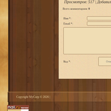
Просмотров
: 517 |
Добавил
Всего комментариев
:
0
Имя *:
Email *:
Код *:
Copyright MyCorp © 2026
|