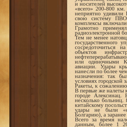
и носителей высокот
«всего» 200-800 км
неприятно удивили 
свою систему ПВО
комплексы включалис
Грамотно применял
радиоэлектронной бо
Тем не менее натовц
государственного у
сосредоточиться н
объектов инфрас
нефтеперерабатыва
или одиночными К
авиации. Удары кр
нанесли по более чем
назначения: так бы
условиях городской з
Ракеты, к сожалению
В первые же налеты к
городе Алексинац.
несколько больниц.
китайскому посольств
удары не были «с
Болгарию), а заранее
Всего за время нал
данным, более 1 2