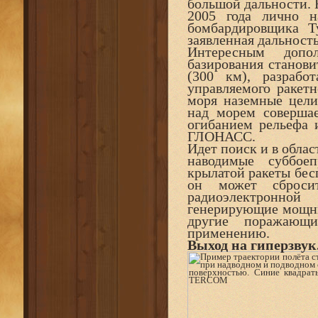
большой дальности. Н
2005 года лично 
бомбардировщика Т
заявленная дальность
Интересным допо
базирования станови
(300 км), разраб
управляемого ракет
моря наземные цели
над морем совершае
огибанием рельефа 
ГЛОНАСС.
Идет поиск и в обла
наводимые суббое
крылатой ракеты бес
он может сброси
радиоэлектронной
генерирующие мощны
другие поражающи
применению.
Выход на гиперзвук