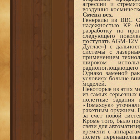
агрессии и стремят
воздушно-космическо
Смена вех.
Генералы из ВВС 
надежностью КР AG
разработку по про
следующего покол
поступать AGM-12V
Дуглас») с дальнос
системы с лазерны
применением техноло
широком исполь
радиопоглощающего 
Однако заменой ра
условиях больше вн
моделей.
Некоторые из этих м
из самых серьезных п
полетные задания 
«Томахоук» уточнял
ракетным оружием. Вр
за счет новой систе
Кроме того, было пр
связи для автоматиз
времени с аппарата
полете перенацелива