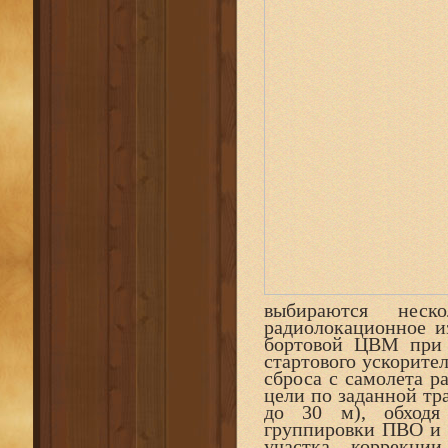
выбираются неско
радиолокационное и
бортовой ЦВМ при 
стартового ускорите
сброса с самолета р
цели по заданной тр
до 30 м), обходя
группировки ПВО и 
участка коррекци