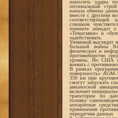
наносить удары по
оптимальный строй
канала обмена данн
вместе с другими во
соответствующей 
слишком чувствите
помните анекдот о
«Томагавки» в «бу
задействовать.
Уязвимой выглядит и
большой войны NA
физических и инфор
противоборство сре
уровень. Но США и
воевать с противник
В рамках программ
поверхность» AGM-1
350 км при кругово
смогут запускать са
авианосной авиации
включает инерциальн
траектории по да
головку самонаведе
аппаратные средств
применения противн
передатчик данных