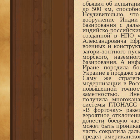
объявил об испытани
до 500 км, способн
Неудивительно, чт
вооружение Индии 
базирования с даль
индийско-российск
созданной в НПО «
Александровича Ефр
военных и конструкт
загори-зонтного пус
морского, наземно
базирования. А инф
Иране породила бо
Украине в продаже з
Саму же стратеги
модернизации в Рос
повышенной точнос
заметностью. Ине
получила многокан
системы ГЛОНАСС и
«В форточку» ракет
вероятное отклонен
донести боевую час
может быть проникаю
часть сократила дал
предел американск