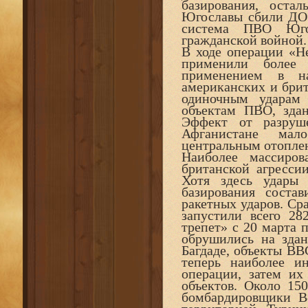
базирования, ост
Югославы сбили ДО р
система ПВО Юго
гражданской войной.
В ходе операции «Не
применили более
применением в на
американских и брит
одиночным ударам
объектам ПВО, здан
Эффект от разруш
Афганистане мал
центральным отопле
Наиболее массиро
британской агресси
Хотя здесь удары
базирования соста
ракетных ударов. Сра
запустили всего 2
трепет» с 20 марта 
обрушились на здан
Багдаде, объекты ВВ
теперь наиболее 
операции, затем и
объектов. Около 15
бомбардировщики В