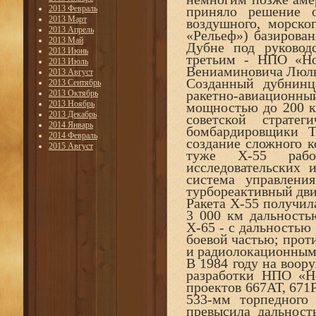
2013 Февраль
приняло решение о
2013 Март
воздушного, морско
2013 Апрель
«Рельеф») базирова
2013 Май
Дубне под руковод
2013 Июнь
третьим - НПО «Но
2013 Июль
Вениаминовича Люль
2013 Август
Созданный дубнинц
2013 Сентябрь
ракетно-авиационны
2013 Октябрь
2013 Ноябрь
мощностью до 200 к
2013 Декабрь
советской страте
2014 Январь
бомбардировщики Т
2014 Февраль
создание сложного к
2015 Август
туже Х-55 рабо
исследовательских 
система управлени
турбореактивный дв
Ракета Х-55 получил
3 000 км дальностью
Х-65 - с дальностью
боевой частью; прот
и радиолокационным 
В 1984 году на воо
разработки НПО «Н
проектов 667АТ, 671Р
533-мм торпедного
превысила дальност