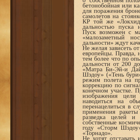
0 собственном полож
бетонобойная или ка
для поражения броне
самолетов на стоян
КР той же «Локхи
дальностью пуска 
Пуск возможен с ма
«малозаметный но
дальности» ждут кач
Не желая зависеть о
европейцы. Правда, 
тем более что по оп
дальности от 200 д
«Матра Би-Эй-и Да
Шэдоу» («Тень бури»
режим полета на пр
коррекцию по сигна
конечном участке. П
изображения цели
наводиться на об
перенацелиться в сл
применения ракеты 
разведка целей и 
собственные космиче
году «Сторм Шэдоу»
«Торнадо».
Не хотят отставать 