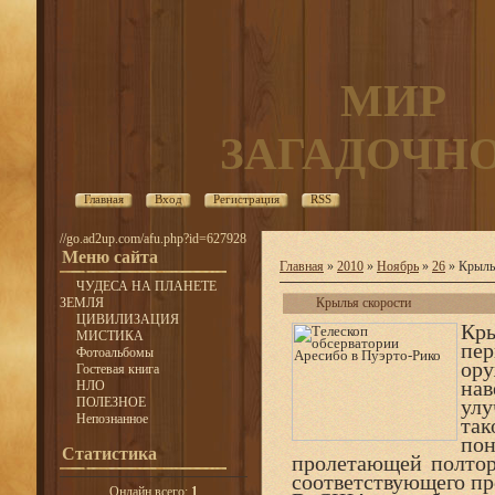
МИР
ЗАГАДОЧН
Главная
Вход
Регистрация
RSS
//go.ad2up.com/afu.php?id=627928
Меню сайта
Главная
»
2010
»
Ноябрь
»
26
» Крыль
ЧУДЕСА НА ПЛАНЕТЕ
ЗЕМЛЯ
Крылья скорости
ЦИВИЛИЗАЦИЯ
Кр
МИСТИКА
пер
Фотоальбомы
ор
Гостевая книга
на
НЛО
ПОЛЕЗНОЕ
улу
Непознанное
так
по
Статистика
пролетающей полтор
соответствующего пр
Онлайн всего:
1