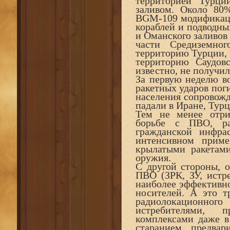
территорией Турци
заливом. Около 80
BGM-109 модификаци
кораблей и подводн
и Оманского заливов 
части Средиземно
территорию Турции, и
территорию Саудов
известно, не получил
За первую неделю во
ракетных ударов пог
населения сопровож
падали в Иране, Тур
Тем не менее отри
борьбе с ПВО, ра
гражданской инфра
интенсивном прим
крылатыми ракетам
оружия.
С другой стороны, о
ПВО (ЗРК, ЗУ, истр
наиболее эффективно
носителей. А это т
радиолокационног
истребителями, п
комплексами даже 
старанием предва