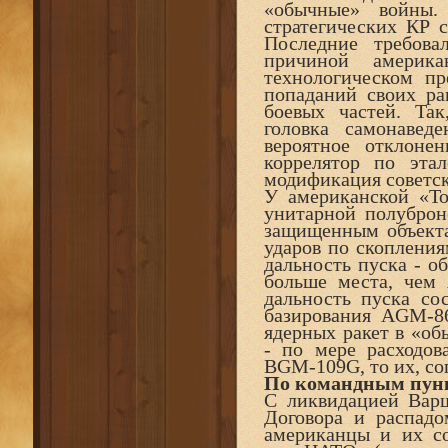
«обычные» войны
стратегических КР 
Последние требова
причиной америка
технологическом пр
попаданий своих ра
боевых частей. Так
головка самонавед
вероятное отклоне
коррелятор по эта
модификация советск
У американской «Т
унитарной полуброн
защищенным объекта
ударов по скопления
дальность пуска - о
больше места, чем 
дальность пуска со
базирования AGM-86
ядерных ракет в «о
- по мере расходов
BGM-109G, то их, со
По командным пун
С ликвидацией Варш
Договора и распад
американцы и их с