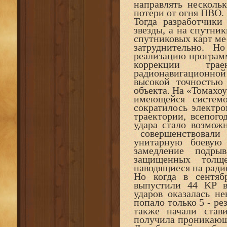
направлять несколь
потери от огня ПВО.
Тогда разработчики
звезды, а на спутник
спутниковых карт ме
затруднительно. Н
реализацию программ
коррекции тра
радионавигационн
высокой точностью
объекта. На «Томахоу
имеющейся системо
сократилось электро
траектории, всепого
удара стало возмож
совершенствовали
унитарную боевую 
замедление подры
защищенных толще
наводящиеся на ради
Но когда в сентяб
выпустили 44 KP в
ударов оказалась 
попало только 5 - р
также начали ста
получила проникающу