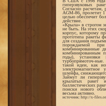
В США с 1998 года
гиперзвуковых раке
Согласно расчетам, 
AGM-86, пролетит 1 
целью обеспечит бо
действие.
«Крыла» в строгом з
не быть. На этих ск
корпус, которому пр
прототипа ракеты ф
для создания подъем
порождаемой при 
комбинированные дв
комбинированным п
годы), установки 
турбопрямоточ-ные.
такой идеи, как ио
электромагнитное 
шлейфа, снижающего 
Займут ли гиперзву
крылатых ракет и
баллистических раке
поиски нового обл
весьма активно.
источник: http://x-files.or