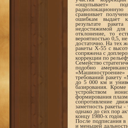
«ощупывает» по
радиолокационную 
сравнивает получе
ошибкам выдает к
результате ракет
недостижимой для 
отклонение, то ест
вероятностью 0,5, н
достаточно. На тех ж
ракеты Х-55 с высот
сопряжена с доплеро
коррекции по рельеф
Семейство стратегич
подобно американ
«Машиностроение» 
требований ракету «
до 5 000 км и униве
базирования. Кроме
устройством ион
формирования плазм
сопротивление дви
заметность ракеты - 
однако до сих пор а
концу 1980-х годов.
После подписания в 
и меньшей дальност