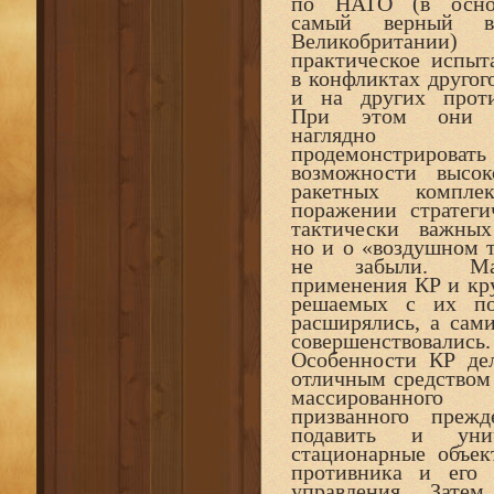
по НАТО (в осно
самый верный 
Великобритании)
практическое испыт
в конфликтах другог
и на других проти
При этом они 
наглядно
продемонстрировать
возможности высок
ракетных компле
поражении стратеги
тактически важных
но и о «воздушном 
не забыли. Ма
применения КР и кру
решаемых с их п
расширялись, а сам
совершенствовались.
Особенности КР де
отличным средством
массированного 
призванного прежд
подавить и унич
стационарные объе
противника и его 
управления. Зате