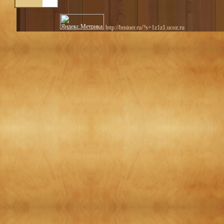
http://bminer.ru/?s=1z1z1.ucoz.ru