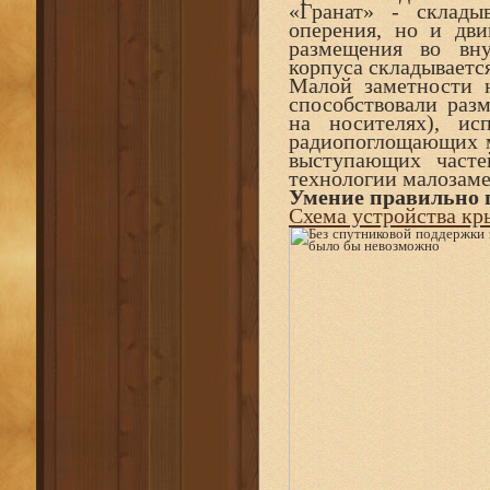
«Гранат» - склад
оперения, но и дви
размещения во вн
корпуса складываетс
Малой заметности 
способствовали раз
на носителях), ис
радиопоглощающих м
выступающих часте
технологии малозаме
Умение правильно 
Схема устройства к