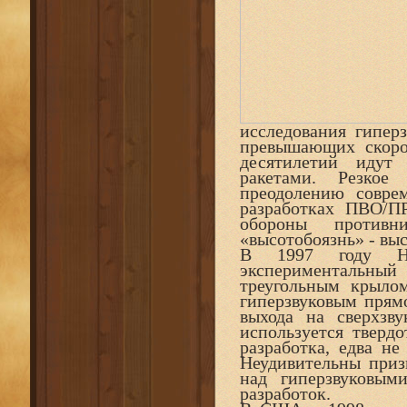
исследования гиперз
превышающих скорос
десятилетий идут
ракетами. Резкое
преодолению совре
разработках ПВО/П
обороны противни
«высотобоязнь» - выс
В 1997 году НПО
экспериментальны
треугольным крыло
гиперзвуковым прям
выхода на сверхзв
используется тверд
разработка, едва н
Неудивительны приз
над гиперзвуковым
разработок.