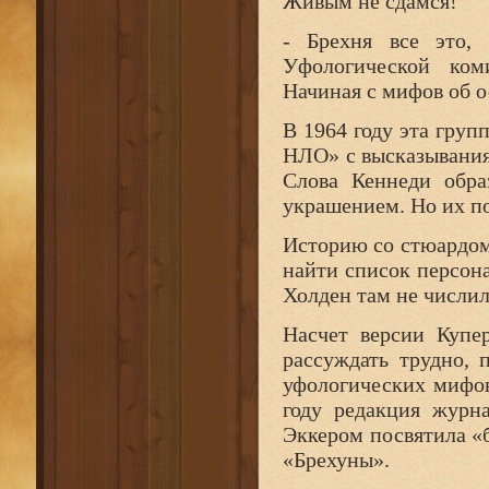
Живым не сдамся!
- Брехня все это,
Уфологической коми
Начиная с мифов об 
В 1964 году эта груп
НЛО» с высказывания
Слова Кеннеди обра
украшением. Но их по
Историю со стюардом
найти список персона
Холден там не числил
Насчет версии Купе
рассуждать трудно, 
уфологических мифо
году редакция журн
Эккером посвятила «
«Брехуны».