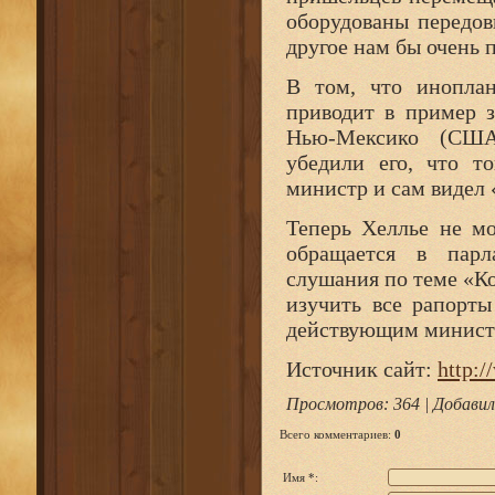
оборудованы передов
другое нам бы очень 
В том, что иноплан
приводит в пример 
Нью-Мексико (США
убедили его, что т
министр и сам видел 
Теперь Хеллье не мо
обращается в парл
слушания по теме «К
изучить все рапорт
действующим минист
Источник сайт:
http:/
Просмотров
: 364 |
Добавил
Всего комментариев
:
0
Имя *: