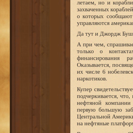
летаем, но и корабл
захваченных корабле
о которых сообщают
управляются америка
Да тут и Джордж Буш
А при чем, спрашивае
только о контакт
финансирования р
Оказывается, посвяще
их числе 6 нобелевс
наркотиков.
Купер свидетельствует
подчеркивается, что
нефтяной компании 
первую большую заб
Центральной Америки
на нефтяные платформы