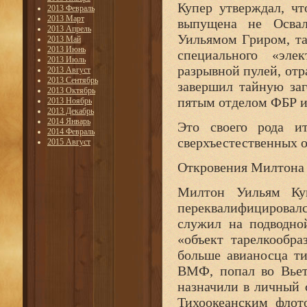
Купер утверждал, чт
2013 Февраль
2013 Март
выпущена не Освал
2013 Апрель
Уильямом Гриром, та
2013 Май
2013 Июнь
специального «элек
2013 Июль
разрывной пулей, отр
2013 Август
2013 Сентябрь
завершил тайную за
2013 Октябрь
пятым отделом ФБР и
2013 Ноябрь
2013 Декабрь
2014 Январь
Это своего рода ит
2014 Февраль
сверхъестественных 
2015 Август
Откровения Милтона
Милтон Уильям Куп
переквалифицировалс
служил на подводно
«объект тарелкообр
больше авианосца т
ВМФ, попал во Вьет
назначили в личный 
Тихоокеанским флот