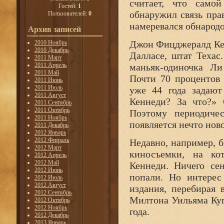
считает, что само
Гостей:
1
обнаружил связь пр
Пользователей:
0
намеревался обнародо
Архив записей
Джон Фицджералд Кен
2010 Ноябрь
2010 Декабрь
Далласе, штат Техас
2011 Март
2011 Апрель
маньяк-одиночка Ли
2011 Май
Почти 70 процентов 
2011 Июнь
2011 Июль
уже 44 года задают
2011 Август
Кеннеди? За что?» 
2011 Сентябрь
2011 Октябрь
Поэтому периодичес
2011 Ноябрь
появляется нечто ново
2011 Декабрь
2012 Январь
2012 Февраль
Недавно, например, 
2012 Март
киносъемки, на ко
2012 Апрель
2012 Май
Кеннеди. Ничего се
2012 Июнь
попали. Но интерес
2012 Июль
2012 Август
издания, перебирая
2012 Сентябрь
Милтона Уильяма Куп
2012 Октябрь
2012 Ноябрь
года.
2012 Декабрь
2013 Январь