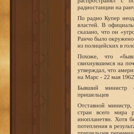
распространял с п
радиостанции на ранч
По радио Купер неод
властей. В официал
сказано, что он «уг
Ранчо было окружено
из полицейских в голо
Похоже, что «быв
свихнувшимся на поч
утверждал, что амери
на Марс - 22 мая 196
Бывший министр 
пришельцев
Отставной министр,
стран всего мира р
инопланетян. Хотя б
потепления в результ
пришельцев перемеща