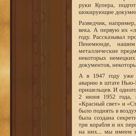
руки Купера, подго
шокирующие документ
Разведчик, например
века. А первую их «
году. Рассказывал п
Пенемюнде, наши
металлические предм
некоторых немецких
документов, некоторы
А в 1947 году уже 
аварию в штате Нью-
пришельцев. И одного
2 июня 1952 года, 
«Красный свет» и «Ст
было поднять в возду
была создана секрет
три корабля и их пер
на них... мы имеем 