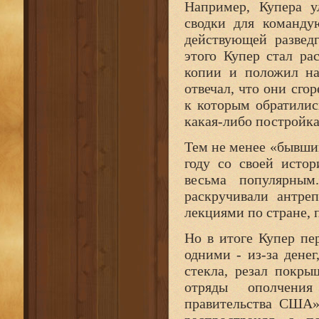
Например, Купера у
сводки для команду
действующей развед
этого Купер стал ра
копии и положил на
отвечал, что они сго
к которым обратилис
какая-либо постройка
Тем не менее «бывши
году со своей исто
весьма популярным
раскручивали антре
лекциями по стране, 
Но в итоге Купер пе
одними - из-за денег
стекла, резал покры
отряды ополчения
правительства США»