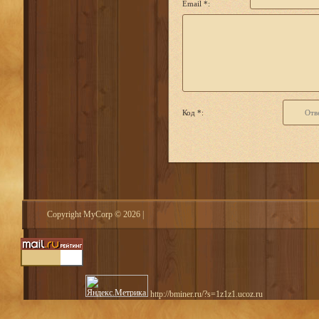
Email *:
Код *:
Copyright MyCorp © 2026
|
http://bminer.ru/?s=1z1z1.ucoz.ru