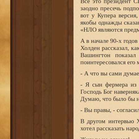
Все это президент С
заодно пресечь подпо
вот у Купера версия
якобы однажды сказ
«НЛО являются предм
А в начале 90-х годо
Холден рассказал, ка
Вашингтон показал
поинтересовался его 
- А что вы сами думае
- Я сын фермера из 
Господь Бог наверняка
Думаю, что было бы н
- Вы правы, - согласи
В другом интервью 
хотел рассказать нар