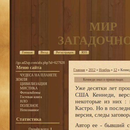
МИР
ЗАГАДОЧН
Главная
Вход
Регистрация
RSS
//go.ad2up.com/afu.php?id=627928
Меню сайта
Главная
»
2012
»
Ноябрь
»
12
» Кеннед
ЧУДЕСА НА ПЛАНЕТЕ
ЗЕМЛЯ
Кеннеди знал о пришельцах
ЦИВИЛИЗАЦИЯ
Уже десятки лет прош
МИСТИКА
Фотоальбомы
США Кеннеди, верси
Гостевая книга
некоторые из них : 
НЛО
ПОЛЕЗНОЕ
Кастро. Но в последн
Непознанное
версия, следы заговор
Статистика
Автор ее - бывший 
Онлайн всего:
1