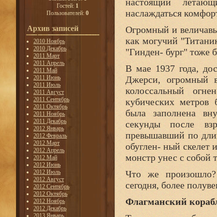
настоящий летающ
Гостей:
1
наслаждаться комфорт
Пользователей:
0
Архив записей
Огромный и величавы
как могучий "Титаник
2010 Ноябрь
2010 Декабрь
"Гинден- бург" тоже б
2011 Март
2011 Апрель
В мае 1937 года, до
2011 Май
2011 Июнь
Джерси, огромный в
2011 Июль
колоссальный огн
2011 Август
2011 Сентябрь
кубических метров 
2011 Октябрь
была заполнена вну
2011 Ноябрь
2011 Декабрь
секунды после вз
2012 Январь
превышавший по дли
2012 Февраль
2012 Март
обуглен- ный скелет 
2012 Апрель
монстр унес с собой 
2012 Май
2012 Июнь
2012 Июль
Что же произошло?
2012 Август
сегодня, более полуве
2012 Сентябрь
2012 Октябрь
Флагманский кораб
2012 Ноябрь
2012 Декабрь
2013 Январь