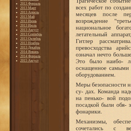
Трагическое событи
2013 Февраль
всех работ по созда
2013 Март
2013 Апрель
месяцев после пер
2013 Май
возрождение "трет
2013 Июнь
2013 Июль
национальное бога
2013 Август
летательный аппара
2013 Сентябрь
2013 Октябрь
Гитлер рассматрив
2013 Ноябрь
превосходства арий
2013 Декабрь
2014 Январь
означал нечто больш
2014 Февраль
Это было наибо- ле
2015 Август
оснащенное самыми 
оборудованием.
Меры безопасности н
су- дах. Команда на
на пенько- вой подо
посадкой были обя- 
фонарики.
Механизмы, обеспе
сочетались с ве