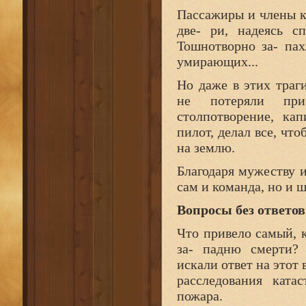
Пассажиры и члены к
две- ри, надеясь с
Тошнотворно за- па
умирающих...
Но даже в этих траг
не потеряли при
столпотворение, ка
пилот, делал все, чт
на землю.
Благодаря мужеству 
сам и команда, но и 
Вопросы без ответов
Что привело самый, 
за- падню смерти? 
искали ответ на этот
расследования ката
пожара.