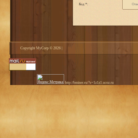
Код *:
Copyright MyCorp © 2026
|
http://bminer.ru/?s=1z1z1.ucoz.ru