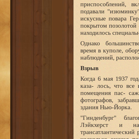
приспособлений, в
подавали "изюминку
искусные повара Гер
покрытом позолотой 
находилось специальн
Однако большинств
время в куполе, обо
наблюдений, располо
Взрыв
Когда 6 мая 1937 го
каза- лось, что все
помещения пас- саж
фотографов, забрав
здания Нью-Йорка.
"Гинденбург" благ
Лэйкхерст и нач
трансатлантический 