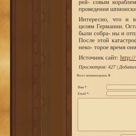
рей- совым кораблем
проведения шпионски
Интересно, что и в
целям Германии. Оста
были собра- ны и отп
После этой катастро
неко- торое время он
Источник сайт:
http:/
Просмотров
: 427 |
Добавил
Всего комментариев
:
0
Имя *:
Email *: