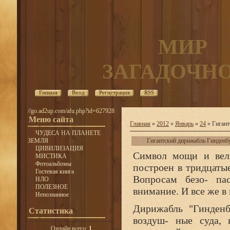
МИР
ЗАГАДОЧН
Главная
Вход
Регистрация
RSS
//go.ad2up.com/afu.php?id=627928
Меню сайта
Главная
»
2012
»
Январь
»
24
» Гигант
ЧУДЕСА НА ПЛАНЕТЕ
ЗЕМЛЯ
Гигантский дирижабль Гинденб
ЦИВИЛИЗАЦИЯ
Символ мощи и вели
МИСТИКА
Фотоальбомы
построен в тридцаты
Гостевая книга
Вопросам безо- пас
НЛО
ПОЛЕЗНОЕ
внимание. И все же в 
Непознанное
Дирижабль "Гинденб
Статистика
воздуш- ные суда, 
Онлайн всего:
1