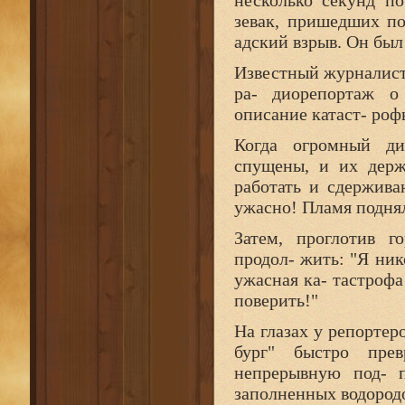
несколько секунд п
зевак, пришедших по
адский взрыв. Он был
Известный журналист
ра- диорепортаж о
описание катаст- роф
Когда огромный ди
спущены, и их держ
работать и сдержива
ужасно! Пламя подняло
Затем, проглотив г
продол- жить: "Я ник
ужасная ка- тастрофа
поверить!"
На глазах у репортер
бург" быстро пре
непрерывную под- 
заполненных водород