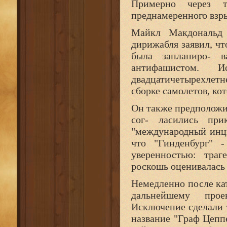
Примерно через т
преднамеренного взры
Майкл Макдональд 
дирижабля заявил, чт
была запланиро- 
антифашистом. И
двадцатичетырехлет
сборке самолетов, кот
Он также предположи
сог- ласились при
"международный инци
что "Гинденбург" 
уверенностью: траг
роскошь оценивалась 
Немедленно после ка
дальнейшему прое
Исключение сделали 
название "Граф Цеппе