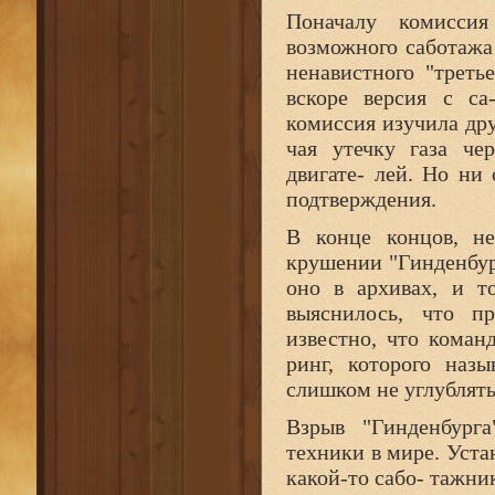
Поначалу комиссия
возможного саботажа
ненавистного "треть
вскоре версия с са
комиссия изучила др
чая утечку газа че
двигате- лей. Но ни
подтверждения.
В конце концов, не
крушении "Гинденбур
оно в архивах, и т
выяснилось, что п
известно, что кома
ринг, которого наз
слишком не углублять
Взрыв "Гинденбурга
техники в мире. Уста
какой-то сабо- тажник