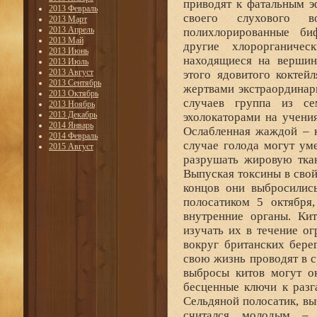
приводят к фатальным э
2013 Февраль
своего слухового в
2013 Март
2013 Апрель
полихлорированные би
2013 Май
другие хлорорганиче
2013 Июнь
находящиеся на вершин
2013 Июль
2013 Август
этого ядовитого коктей
2013 Сентябрь
жертвами экстраординар
2013 Октябрь
случаев группа из се
2013 Ноябрь
2013 Декабрь
эхолокаторами на учени
2014 Январь
Ослабленная жаждой – к
2014 Февраль
случае голода могут ум
2015 Август
разрушать жировую ткан
Выпуская токсины в свой
концов они выбросились
полосатиком 5 октября,
внутренние органы. Ки
изучать их в течение о
вокруг британских бере
свою жизнь проводят в с
выбросы китов могут ок
бесценные ключи к разг
Сельдяной полосатик, в
считался молодым – 