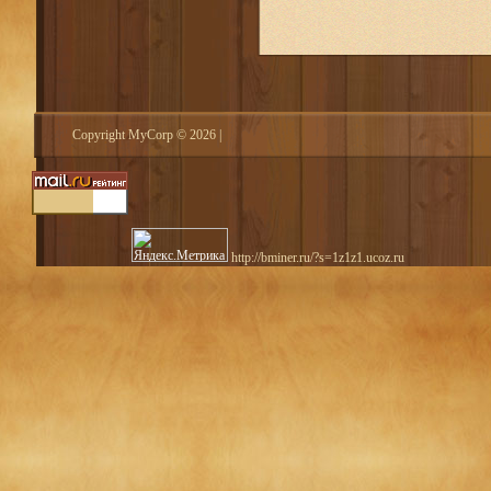
Copyright MyCorp © 2026
|
http://bminer.ru/?s=1z1z1.ucoz.ru