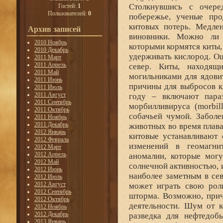
Столкнувшись с очер
Гостей:
1
Пользователей:
0
побережье, ученые про
китовых потерь. Медле
Архив записей
виновники. Можно ли 
2010 Ноябрь
которыми кормятся киты
2010 Декабрь
удерживать кислород. О
2011 Март
2011 Апрель
север. Киты, находящ
2011 Май
могильниками для ядови
2011 Июнь
причины для выбросов к
2011 Июль
2011 Август
году – включают пара
2011 Сентябрь
морбилливируса (morbill
2011 Октябрь
собачьей чумой. Заболе
2011 Ноябрь
2011 Декабрь
животных во время плава
2012 Январь
китовые устанавливают
2012 Февраль
изменений в геомагни
2012 Март
2012 Апрель
аномалии, которые мог
2012 Май
солнечной активностью, 
2012 Июнь
наиболее заметным в се
2012 Июль
2012 Август
может играть свою роль
2012 Сентябрь
шторма. Возможно, прич
2012 Октябрь
деятельности. Шум от к
2012 Ноябрь
2012 Декабрь
разведка для нефтедоб
2013 Январь