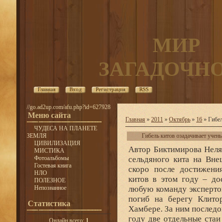
МИР
ЗАГАДОЧН
Главная
Вход
Регистрация
RSS
//go.ad2up.com/afu.php?id=627928
Меню сайта
Главная
»
2011
»
Октябрь
»
16
» Гибел
ЧУДЕСА НА ПЛАНЕТЕ
ЗЕМЛЯ
Гибель китов озадачивает учен
ЦИВИЛИЗАЦИЯ
Автор Биктимирова Неля
МИСТИКА
Фотоальбомы
сельдяного кита на Вне
Гостевая книга
скоро после достижени
НЛО
китов в этом году – до
ПОЛЕЗНОЕ
Непознанное
любую команду экспертов
погиб на берегу Клито
Статистика
Хамбере. За ним последо
году две отдельные ста
Онлайн всего:
1