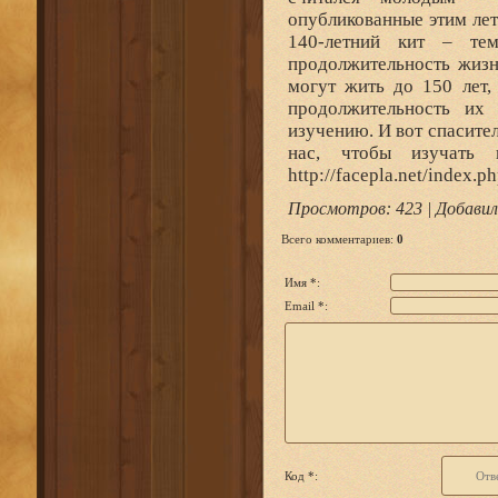
опубликованные этим лет
140-летний кит – те
продолжительность жизн
могут жить до 150 лет,
продолжительность их
изучению. И вот спасите
нас, чтобы изучать 
http://facepla.net/index.
Просмотров
: 423 |
Добавил
Всего комментариев
:
0
Имя *:
Email *:
Код *: