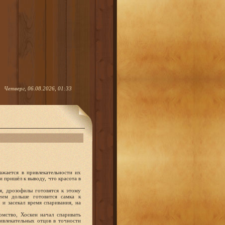
Четверг, 06.08.2026, 01:33
ажается в привлекательности их
 пришёл к выводу, что красота в
я, дрозофилы готовятся к этому
чем дольше готовится самка к
и засекал время спаривания, на
омство, Хоскен начал спаривать
ивлекательных отцов в точности