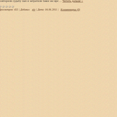
повторили судьбу пап и затратили такое же вре
...
Читать дальше »
Просмотров:
455
|
Добавил:
plv
|
Дата:
04.06.2011
|
Комментарии (0)