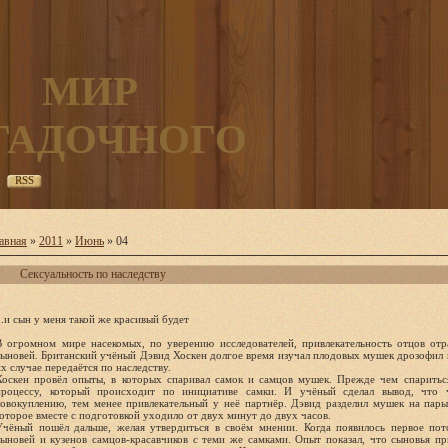
МИР
ГАДОЧНОГО
RSS
авная
»
2011
»
Июнь
»
04
Сексуальность по наследству
..и сын у меня такой же красивый будет
В огромном мире насекомых, по уверению исследователей, привлекательность отцов отр
сыновей. Британский учёный Дэвид Хоскен долгое время изучал плодовых мушек дрозофил и
их случае передаётся по наследству.
Хоскен провёл опыты, в которых спаривал самок и самцов мушек. Прежде чем спаритьс
процессу, который происходит по инициативе самки. И учёный сделал вывод, что 
совокуплению, тем менее привлекательный у неё партнёр. Дэвид разделил мушек на пары 
которое вместе с подготовкой уходило от двух минут до двух часов.
Учёный пошёл дальше, желая утвердиться в своём мнении. Когда появилось первое пот
сыновей и кузенов самцов-красавчиков с теми же самками. Опыт показал, что сыновья пр