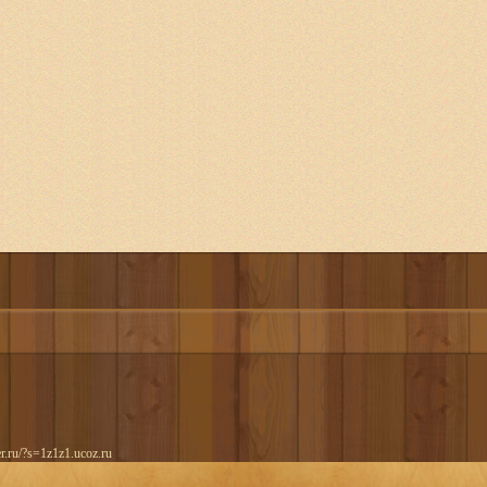
er.ru/?s=1z1z1.ucoz.ru