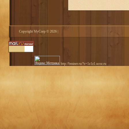
Copyright MyCorp © 2026
|
http://bminer.ru/?s=1z1z1.ucoz.ru