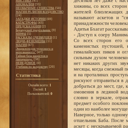
десятков лет даже с на
МИСТИКА
[41]
АНОМАЛИЯ
[35]
хижины, со всех сторон
НЕОБЫЧНЫЕ СУЩЕСТВА
[50]
жителей близлежащих д
МАГИЯ РЕЛИГИЯ КОЛДОВСТВО
[24]
называют аскетов и "с
ЗАГАДКИ ИСТОРИИ
[69]
принадлежности человека
КАТАСТРОФЫ
[43]
ПРЕДСКАЗАНИЯ
[2]
Адитья Бхагат рассказыва
Бермудский треугольник:
[9]
МИФЫ
[5]
- Доступ к озеру Манима
РАССКАЗЫ ОЧЕВИДЦЕВ
[1]
Со всех сторон его 
ЛЮДИ-ФЕНОМЕНЫ
[11]
МАГИЯ
[67]
каменистых пустошей, 
Энциклопедия чудесного и
гималайских пиков и о
непознанного"
[47]
Тайная база нацистов в
сильным духом человеком
Антарктиде.
[38]
нет никаких других зву
НЕВЕДОМОЕ
[0]
Учебник по колдовству
[20]
месяцы, когда снежный п
и на проталинах просту
Статистика
рискуют отправиться в 
Онлайн всего:
1
добраться до мест, где,
Гостей:
1
омовения в ледяной вод
Пользователей:
0
словно в зеркале, отра
предмет особого поклон
один из наиболее могуще
Наверное, только одном
отшельник Баба. После 
аскет с нескрываемой р