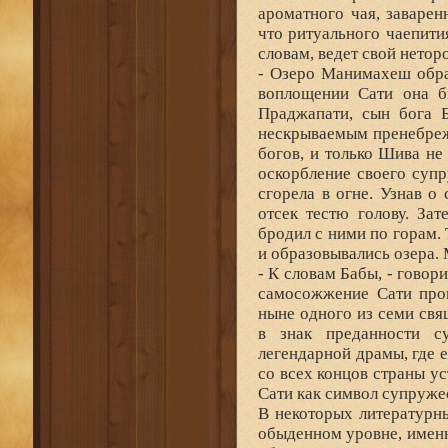
ароматного чая, заваре
что ритуального чаепити
словам, ведет свой нетор
- Озеро Манимахеш обра
воплощении Сати она 
Праджапати, сын бога Б
нескрываемым пренебреж
богов, и только Шива н
оскорбление своего супр
сгорела в огне. Узнав 
отсек тестю голову. За
бродил с ними по горам. 
и образовывались озера. 
- К словам Бабы, - говори
самосожжение Сати прои
ныне одного из семи свя
в знак преданности с
легендарной драмы, где 
со всех концов страны у
Сати как символ супруже
В некоторых литературны
обыденном уровне, имен