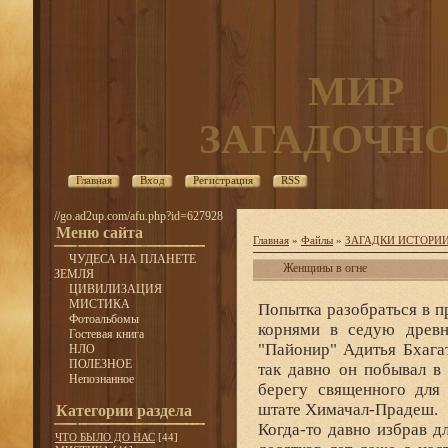
МИР
ЗАГАДОЧН
Главная
Вход
Регистрация
RSS
//go.ad2up.com/afu.php?id=627928
Меню сайта
Главная
»
Файлы
»
ЗАГАДКИ ИСТОРИ
ЧУДЕСА НА ПЛАНЕТЕ
Женщины в огне
ЗЕМЛЯ
ЦИВИЛИЗАЦИЯ
МИСТИКА
Попытка разобраться в 
Фотоальбомы
корнями в седую древн
Гостевая книга
"Пайонир" Адитья Бхага
НЛО
ПОЛЕЗНОЕ
так давно он побывал в
Непознанное
берегу священного для
штате Химачал-Прадеш.
Категории раздела
Когда-то давно избрав д
ЧТО БЫЛО ДО НАС
[44]