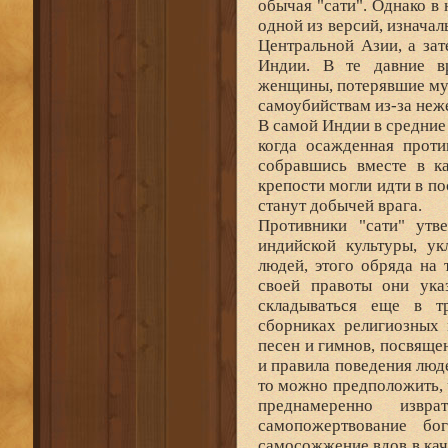
обычая "сати". Однако в 
одной из версий, изнача
Центральной Азии, а за
Индии. В те давние в
женщины, потерявшие муж
самоубийствам из-за неж
В самой Индии в средние
когда осажденная проти
собравшись вместе в к
крепости могли идти в по
станут добычей врага.
Противники "сати" утв
индийской культуры, у
людей, этого обряда на
своей правоты они ука
складываться еще в т
сборниках религиозных 
песен и гимнов, посвящ
и правила поведения люде
то можно предположить, 
преднамеренно извр
самопожертвование б
самосожжение вдов в кач