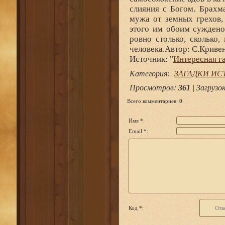
слияния с Богом. Брахм
мужа от земных грехов,
этого им обоим суждено
ровно столько, сколько,
человека.
Автор: С.Криве
Источник: "
Интересная га
Категория
:
ЗАГАДКИ ИС
Просмотров
:
361
|
Загрузо
Всего комментариев
:
0
Имя *:
Email *:
Код *: