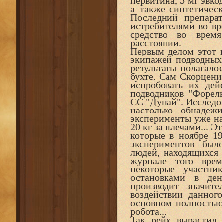
первитина, 5 мг эвко
а также синтетичес
Последний препара
истребителями во в
средство во врем
расстоянии.
Первым делом этот 
экипажей подводных 
результаты полагало
бухте. Сам Скорцени
испробовать их дей
подводников "Форель
СС "Дунай". Исследов
настолько обнаде
эксперименты уже на
20 кг за плечами... 
которые в ноябре 1
экспериментов был
людей, находящихся
журнале того врем
некоторые участни
остановками в ден
производит значит
воздействии данног
основном полностью 
робота...
Так рейх вырастил 