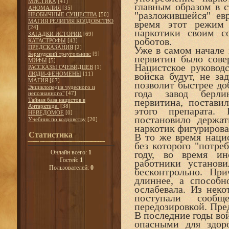
МИСТИКА
[41]
главным образом в с
АНОМАЛИЯ
[35]
"разложившейся" ев
НЕОБЫЧНЫЕ СУЩЕСТВА
[50]
МАГИЯ РЕЛИГИЯ КОЛДОВСТВО
время этот режим 
[24]
наркотики своим с
ЗАГАДКИ ИСТОРИИ
[69]
роботов.
КАТАСТРОФЫ
[43]
ПРЕДСКАЗАНИЯ
[2]
Уже в самом начале
Бермудский треугольник:
[9]
первитин было сове
МИФЫ
[5]
Нацистское руководс
РАССКАЗЫ ОЧЕВИДЦЕВ
[1]
ЛЮДИ-ФЕНОМЕНЫ
[11]
войска будут, не за
МАГИЯ
[67]
позволит быстрее до
Энциклопедия чудесного и
года завод берли
непознанного"
[47]
Тайная база нацистов в
первитина, постав
Антарктиде.
[38]
этого препарата.
НЕВЕДОМОЕ
[0]
постановило держа
Учебник по колдовству
[20]
наркотик фигуриров
Статистика
В то же время наци
без которого "потре
Онлайн всего:
1
году, во время и
Гостей:
1
работники установ
Пользователей:
0
бесконтрольно. При
длиннее, а способ
ослабевала. Из нек
поступали сообщ
передозировкой. Пре
В последние годы во
опасными для здор