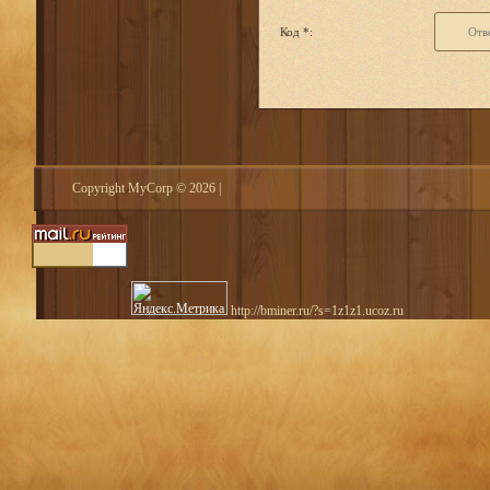
Код *:
Copyright MyCorp © 2026
|
http://bminer.ru/?s=1z1z1.ucoz.ru