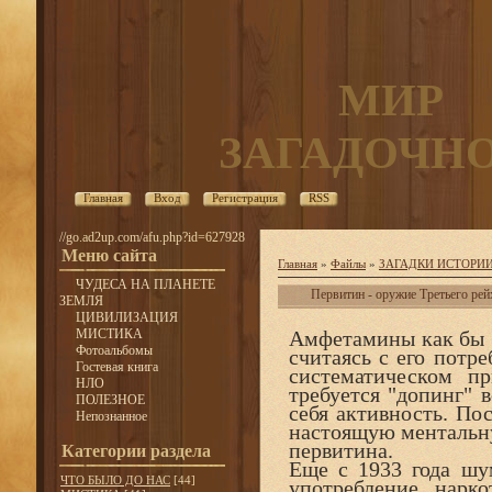
МИР
ЗАГАДОЧН
Главная
Вход
Регистрация
RSS
//go.ad2up.com/afu.php?id=627928
Меню сайта
Главная
»
Файлы
»
ЗАГАДКИ ИСТОРИ
ЧУДЕСА НА ПЛАНЕТЕ
Первитин - оружие Третьего рей
ЗЕМЛЯ
ЦИВИЛИЗАЦИЯ
МИСТИКА
Амфетамины как бы "
Фотоальбомы
считаясь с его потр
Гостевая книга
систематическом п
НЛО
требуется "допинг" 
ПОЛЕЗНОЕ
себя активность. По
Непознанное
настоящую ментальну
первитина.
Категории раздела
Еще с 1933 года шу
ЧТО БЫЛО ДО НАС
[44]
употребление нарк