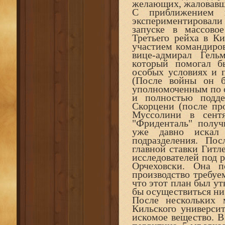
желающих, жаловавши
С приближением 
экспериментировали 
запуске в массово
Третьего рейха в К
участием командиро
вице-адмирал Гель
который помогал б
особых условиях и 
(После войны он 
уполномоченным по 
и полностью подде
Скорцени (после пр
Муссолини в сентя
"Фриденталь" получ
уже давно искал 
подразделения. Пос
главной ставки Гитл
исследователей под 
Орчеховски. Она п
производство требуе
что этот план был ут
бы осуществиться ни
После нескольких 
Кильского универси
искомое вещество. В