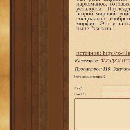
наркоманов, готовых
усталости. Послед
второй мировой войн
специально изобре
морфия. Это и ест
ныне "экстази".
источник: http://x-fil
Категория
:
ЗАГАДКИ ИС
Просмотров
:
316
|
Загрузо
Всего комментариев
:
0
Имя *:
Email *: