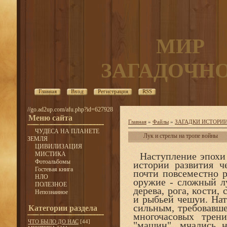
МИР
ЗАГАДОЧН
Главная
Вход
Регистрация
RSS
//go.ad2up.com/afu.php?id=627928
Меню сайта
Главная
»
Файлы
»
ЗАГАДКИ ИСТОРИ
ЧУДЕСА НА ПЛАНЕТЕ
Лук и стрелы на тропе войны
ЗЕМЛЯ
ЦИВИЛИЗАЦИЯ
МИСТИКА
Наступление эпохи 
Фотоальбомы
истории развития ч
Гостевая книга
почти повсеместно 
НЛО
оружие - сложный лу
ПОЛЕЗНОЕ
дерева, рога, кости,
Непознанное
и рыбьей чешуи. Нат
сильным, требовавш
Категории раздела
многочасовых трен
ЧТО БЫЛО ДО НАС
[44]
"машин", мчались н