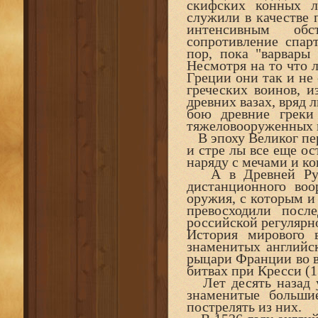
скифских конных 
служили в качестве 
интенсивным обс
сопротивление спар
пор, пока "варвары 
Несмотря на то что 
Греции они так и не
греческих воинов, и
древних вазах, вряд 
бою древние греки
тяжеловооруженных 
В эпоху Великог пер
и стре лы все еще о
наряду с мечами и ко
А в Древней Руси
дистанционного воо
оружия, с которым и
превосходили посл
российской регулярно
История мирового 
знаменитых английс
рыцари Франции во вр
битвах при Кресси (134
Лет десять назад у
знаменитые больши
пострелять из них.