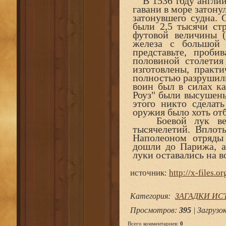
В 1536 году английс
гавани в море затону
затонувшего судна. 
были 2,5 тысячи ст
футовой величины 
железа с большой
представьте, проби
половиной столетия
изготовлены, практи
полностью разрушили
воин был в силах ка
Роуз" были высушены
этого никто сделат
оружия было хоть от
Боевой лук верн
тысячелетий. Вплот
Наполеоном отряды 
дошли до Парижа, а
луки оставались на 
источник:
http://x-files.o
Категория
:
ЗАГАДКИ ИС
Просмотров
:
395
|
Загрузо
Всего комментариев
:
0