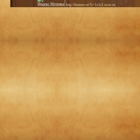
http://bminer.ru/?s=1z1z1.ucoz.ru