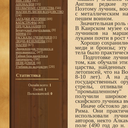
МИСТИКА
[41]
Англии редкие лу
АНОМАЛИЯ
[35]
Поэтому лучник, во
НЕОБЫЧНЫЕ СУЩЕСТВА
[50]
МАГИЯ РЕЛИГИЯ КОЛДОВСТВО
с металлическим 
[24]
пешим воином.
ЗАГАДКИ ИСТОРИИ
[69]
Значительная роль о
КАТАСТРОФЫ
[43]
ПРЕДСКАЗАНИЯ
[2]
В Каирском музее с
Бермудский треугольник:
[9]
лучников на марше
МИФЫ
[5]
луками почти в рост 
РАССКАЗЫ ОЧЕВИДЦЕВ
[1]
ЛЮДИ-ФЕНОМЕНЫ
[11]
Хорошо сохранились
МАГИЯ
[67]
меди и бронзы; эту
Энциклопедия чудесного и
тела было практичес
непознанного"
[47]
Тайная база нацистов в
Подготовке лучник
Антарктиде.
[38]
том, как обучали эт
НЕВЕДОМОЕ
[0]
царства, найденных
Учебник по колдовству
[20]
летописей, что на Во
Статистика
8-10 лет). А на д
государственных ор
Онлайн всего:
1
стрелы, отливали
Гостей:
1
"промышленному" 
Пользователей:
0
получили широкое
скифского лучника вм
Иначе обстояло дело
Рима. Они практич
использовали лучн
авторов, некто Алка
поле (490 год до н.