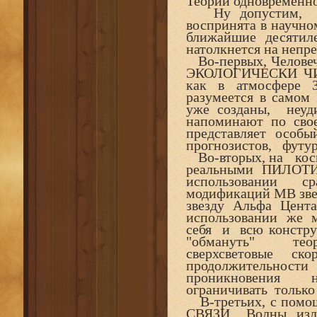
Теории одновременно
Ну допустим, тео
воспринята в научн
ближайшие десятиле
натолкнется на непр
Во-первых, Человеч
ЭКОЛОГИЧЕСКИ ЧИ
как в атмосфере З
разумеется в самом
уже созданы, неу
напоминают по сво
представляет осо
прогнозистов, футуро
Во-вторых, на кос
реальными ПИЛО
использовании ср
модификаций МВ зве
звезду Альфа Цента
использовании же
себя и всю конст
"обмануть" теори
сверхсветовые 
продолжительност
проникновения 
ограничивать только 
В-третьих, с пом
СВЯЗИ. Волны, из