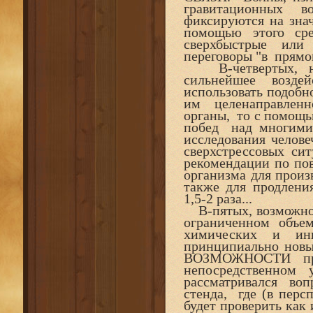
гравитационных 
фиксируются на зн
помощью этого ср
сверхбыстрые или
переговоры "в прямом
В-четвертых, не
сильнейшее возде
использовать подо
им целенаправленн
органы, то с помощ
побед над многим
исследования челове
сверхстрессовых си
рекомендации по пов
организма для произ
также для продлен
1,5-2 раза...
В-пятых, возможно
ограниченном объе
химических и и
принципиально но
ВОЗМОЖНОСТИ п
непосредственном 
рассматривался воп
стенда, где (в пер
будет проверить как