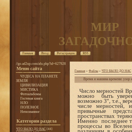
МИР
ЗАГАДОЧН
Главная
Вход
Регистрация
RSS
//go.ad2up.com/afu.php?id=627928
Меню сайта
Главная
»
Файлы
»
ЧТО БЫЛО ДО НАС
ЧУДЕСА НА ПЛАНЕТЕ
Время и машина времени: узор 
ЗЕМЛЯ
ЦИВИЛИЗАЦИЯ
МИСТИКА
Число мерностей Вре
Фотоальбомы
можно быть уверен
Гостевая книга
возможно 3", т.е., в
НЛО
числе мерностей,
ПОЛЕЗНОЕ
привычные предст
Непознанное
пространствах тер
Именно последнее тр
Категории раздела
процессы во Всел
ЧТО БЫЛО ДО НАС
[44]
различиям в особен