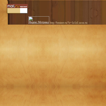
http://bminer.ru/?s=1z1z1.ucoz.ru