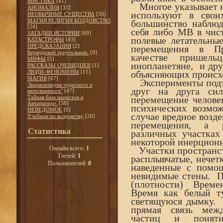
МИСТИКА
[41]
Многое указывает н
АНОМАЛИЯ
[35]
используют в сво
НЕОБЫЧНЫЕ СУЩЕСТВА
[50]
МАГИЯ РЕЛИГИЯ КОЛДОВСТВО
большинство наблюд
[24]
себя либо МВ в чис
ЗАГАДКИ ИСТОРИИ
[69]
полевые летательн
КАТАСТРОФЫ
[43]
ПРЕДСКАЗАНИЯ
[2]
перемещения в Про
Бермудский треугольник:
[9]
качестве пришел
МИФЫ
[5]
инопланетяне, и дру
РАССКАЗЫ ОЧЕВИДЦЕВ
[1]
ЛЮДИ-ФЕНОМЕНЫ
[11]
объясняющих происх
МАГИЯ
[67]
Эксперименты подтв
Энциклопедия чудесного и
друг на друга си
непознанного"
[47]
Тайная база нацистов в
перемещение челове
Антарктиде.
[38]
психических возмо
НЕВЕДОМОЕ
[0]
случае вредное возд
Учебник по колдовству
[20]
перемещения, а 
Статистика
различных участка
некоторой инерцион
Онлайн всего:
1
Участки пространс
Гостей:
1
расплывчатые, нече
Пользователей:
0
наведенные с помо
невидимые стены. П
(плотности) Време
Время как белый
светящуюся дымк
прямая связь межд
частиц и понят