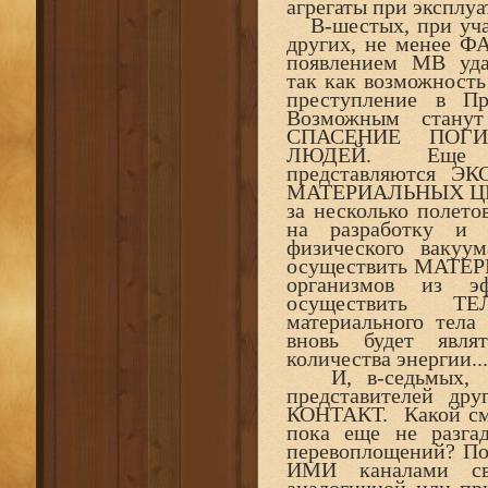
агрегаты при эксплуа
В-шестых, при уча
других, не менее
появлением МВ уд
так как возможнос
преступление в Пр
Возможным стану
СПАСЕНИЕ ПО
ЛЮДЕЙ. Еще бо
представляются
МАТЕРИАЛЬНЫХ ЦЕН
за несколько полет
на разработку и 
физического вакуум
осуществить МАТЕР
организмов из э
осуществить ТЕ
материального тела
вновь будет являт
количества энергии...
И, в-седьмых, по
представителей др
КОНТАКТ. Какой см
пока еще не разгад
перевоплощений? По
ИМИ каналами св