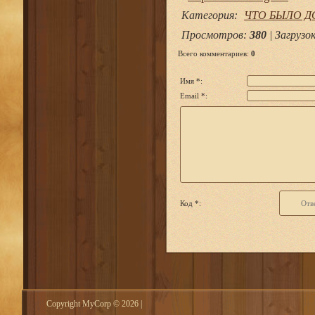
Категория
:
ЧТО БЫЛО Д
Просмотров
:
380
|
Загрузо
Всего комментариев
:
0
Имя *:
Email *:
Код *:
Copyright MyCorp © 2026
|