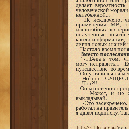
аналогичной или пр
делает вероятность
человеческой морали
неизбежной...
Не исключено, что
применения МВ, н
масштабных экспери
полученные опытным
капли информации, 
ливня новых знаний и
Настало время поня
Вместо послеслови
"-...Беда в том, ч
могу исправить... Е
путешествие во вре
Он уставился на мен
-Но оно... СУЩЕСТ
-Что?!!
Он мгновенно протре
-Может, и не сле
выкладывай.
-Это засекречено.
работал на правитель
я давал подписку. Т
http://x-files.org.ua/
исто