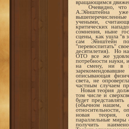
вращающимся движени
Очевидно, что 
А.Эйнштейна у
вышеперечисленны
учеными, считаю
критических нападо
сомнения, ныне го
сцены, как ушла "в 
сам Эйнштейн по
"перевоспитать" сво
десятилетия). Но на
ОТО все же удовле
потребности науки, и
на смену, ни в к
зарекомендовавши
описывающая физиче
света, не опроверг
частным случаем при
Новая теория должн
том числе и сверхс
будет представлят
(обычном нашем, е
относительности, о
новая теория, о
параллельные миры
получить наиме