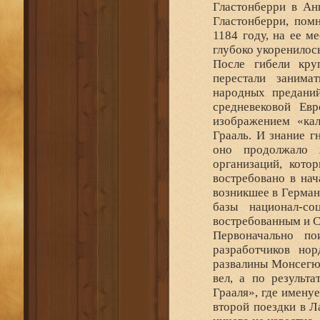
Гластонберри в Ан
Гластонберри, помн
1184 году, на ее м
глубоко укоренилось
После гибели кру
перестали занима
народных преданий
средневековой Ев
изображением «кал
Грааль. И знание г
оно продолжало 
организаций, кото
востребовано в нач
возникшее в Герман
базы национал-со
востребованным и 
Первоначально по
разработчиков нор
развалины Монсегюр
вел, а по результ
Грааля», где именуе
второй поездки в Л