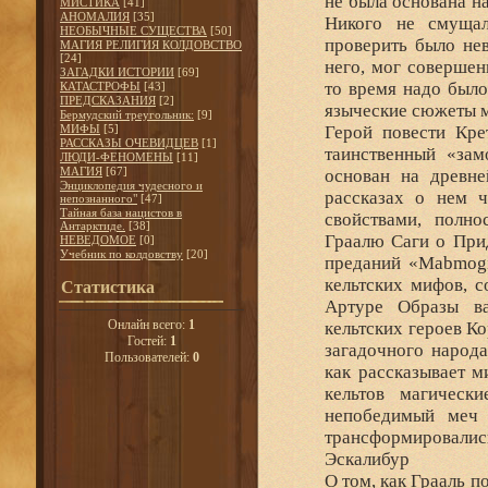
не была основана н
МИСТИКА
[41]
АНОМАЛИЯ
[35]
Никого не смущал
НЕОБЫЧНЫЕ СУЩЕСТВА
[50]
проверить было не
МАГИЯ РЕЛИГИЯ КОЛДОВСТВО
[24]
него, мог совершен
ЗАГАДКИ ИСТОРИИ
[69]
то время надо было
КАТАСТРОФЫ
[43]
ПРЕДСКАЗАНИЯ
[2]
языческие сюжеты м
Бермудский треугольник:
[9]
МИФЫ
[5]
Герой повести Кре
РАССКАЗЫ ОЧЕВИДЦЕВ
[1]
таинственный «зам
ЛЮДИ-ФЕНОМЕНЫ
[11]
МАГИЯ
[67]
основан на древне
Энциклопедия чудесного и
рассказах о нем ч
непознанного"
[47]
Тайная база нацистов в
свойствами, полн
Антарктиде.
[38]
Граалю Саги о При
НЕВЕДОМОЕ
[0]
Учебник по колдовству
[20]
преданий «Mabmogi
кельтских мифов, с
Статистика
Артуре Образы ва
Онлайн всего:
1
кельтских героев К
Гостей:
1
загадочного народа
Пользователей:
0
как рассказывает м
кельтов магическ
непобедимый меч 
трансформировались
Эскалибур
О том, как Грааль п