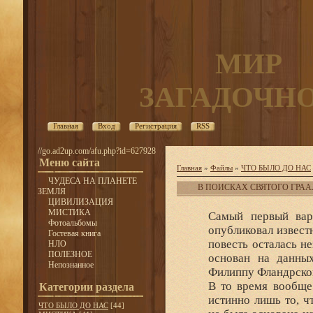
МИР
ЗАГАДОЧН
Главная
Вход
Регистрация
RSS
//go.ad2up.com/afu.php?id=627928
Меню сайта
Главная
»
Файлы
»
ЧТО БЫЛО ДО НАС
ЧУДЕСА НА ПЛАНЕТЕ
В ПОИСКАХ СВЯТОГО ГРАА
ЗЕМЛЯ
ЦИВИЛИЗАЦИЯ
МИСТИКА
Самый первый вар
Фотоальбомы
опубликовал извест
Гостевая книга
повесть осталась н
НЛО
ПОЛЕЗНОЕ
основан на данны
Непознанное
Филиппу Фландрскому
В то время вообще 
Категории раздела
истинно лишь то, ч
ЧТО БЫЛО ДО НАС
[44]