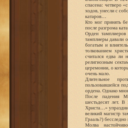
спасена: четверо 
ходов, унесли с соб
катаров…
Кто мог принять бе
после разгрома кат
Орден тамплиеров
тамплиеры давали о
богатым и влиятел
толкованием христ
считался едва ли 
религиозным секта
церемонии, о котор
очень мало.
Длительное прот
пользовавшейся под
ордена. Однако мно
После падения Мо
шестьдесят лет. В
Христа…» упразднил
великий магистр та
Грааль?) бесследно
Молва настойчиво