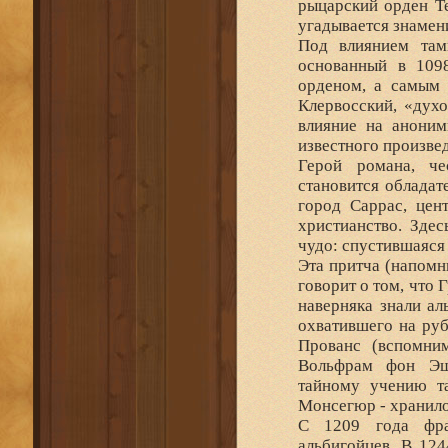
рыцарский орден Te
угадывается знаме
Под влиянием там
основанный в 109
орденом, а самым 
Клервосский, «дух
влияние на аноним
известного произвед
Герой романа, че
становится обладат
город Саррас, цен
христианство. Здес
чудо: спустившаяся 
Эта притча (напомн
говорит о том, что 
наверняка знали ал
охватившего на руб
Прованс (вспомним
Вольфрам фон Эше
тайному учению та
Монсегюр - хранило
С 1209 года фра
альбигойцев. В 124