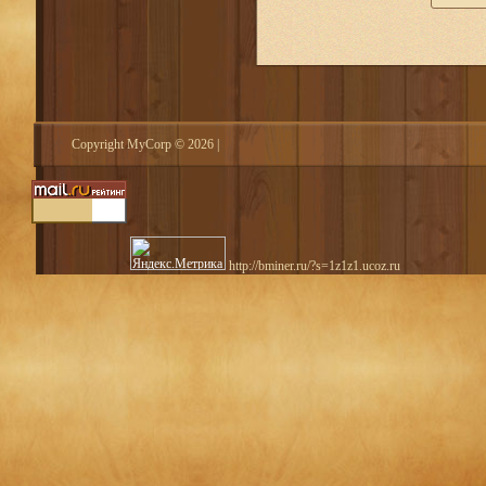
Copyright MyCorp © 2026
|
http://bminer.ru/?s=1z1z1.ucoz.ru