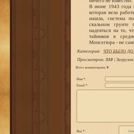
ничего не известно.
В июне 1943 года 
которая вела работ
нашла, система п
скальном грунте 
надеяться на то, ч
тайников в средн
Монсегюра - не са
Категория
:
ЧТО БЫЛО ДО
Просмотров
:
310
|
Загрузок
Всего комментариев
:
0
Имя *:
Email *:
Код *: