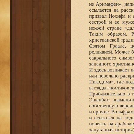
из Аримафеи», напи
ссылается на расск
призвал Иосифа и 
сестрой и ее муж
некоей стране «да
Таким образом, Р
христианской тради
Святом Граале, ц
реликвией. Может б
сакрального симво
западного христиан
И здесь возникает н
или невольно раскр
Никодима», где по
взгляды гностиков 
Приблизительно в т
Эшенбах, знаменит
собственную версию
и прочие. Вольфрам
и ссылался на «од
повесть на арабско
запутанная история