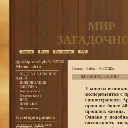
МИР
ЗАГАДОЧН
Главная
Вход
Регистрация
RSS
//go.ad2up.com/afu.php?id=627928
Меню сайта
Главная
»
Файлы
»
МИСТИКА
ЧУДЕСА НА ПЛАНЕТЕ
ЖИЗНЬ ПОСЛЕ ЖИЗНИ
ЗЕМЛЯ
ЦИВИЛИЗАЦИЯ
МИСТИКА
У многих возникло
Фотоальбомы
экспериментов с п
Гостевая книга
гипнотерапевта Ар
НЛО
ПОЛЕЗНОЕ
прошлое более 40
Непознанное
прошлых жизнях.
Однако у подобны
Категории раздела
возможность того
ЧТО БЫЛО ДО НАС
[44]