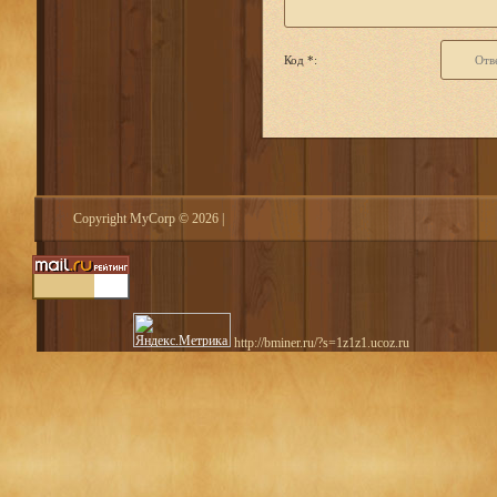
Код *:
Copyright MyCorp © 2026
|
http://bminer.ru/?s=1z1z1.ucoz.ru