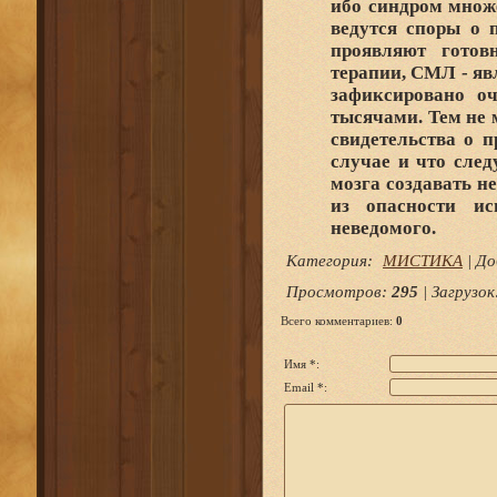
ибо синдром множ
ведутся споры о 
проявляют готовн
терапии, СМЛ - яв
зафиксировано оч
тысячами. Тем не 
свидетельства о 
случае и что след
мозга создавать н
из опасности ис
неведомого.
Категория
:
МИСТИКА
|
До
Просмотров
:
295
|
Загрузок
Всего комментариев
:
0
Имя *:
Email *: