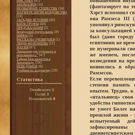
повышенной внуша
МИСТИКА
[41]
АНОМАЛИЯ
[35]
(фантазирует на т
НЕОБЫЧНЫЕ СУЩЕСТВА
[50]
Хэрст вспомнил св
МАГИЯ РЕЛИГИЯ КОЛДОВСТВО
[24]
она Рамзеса III 
ЗАГАДКИ ИСТОРИИ
[69]
упомянул римскую 
КАТАСТРОФЫ
[43]
ПРЕДСКАЗАНИЯ
[2]
за консультацией 
Бермудский треугольник:
[9]
МИФЫ
[5]
был (дано городу
РАССКАЗЫ ОЧЕВИДЦЕВ
[1]
египтянин же врем
ЛЮДИ-ФЕНОМЕНЫ
[11]
МАГИЯ
[67]
не нумеровали сво
Энциклопедия чудесного и
же именем, посл
непознанного"
[47]
Тайная база нацистов в
возведении на пре
Антарктиде.
[38]
появились в обр
НЕВЕДОМОЕ
[0]
Учебник по колдовству
[20]
Рамзесов.
Если перевоплоще
Статистика
степени память 
Онлайн всего:
1
опытом. Трудно, к
Гостей:
1
«итальянец» свои
Пользователей:
0
удобства гипнотиз
не умеет Более н
прошлой жизни - э
испытуемый де
зафиксирован
древнеегипетском