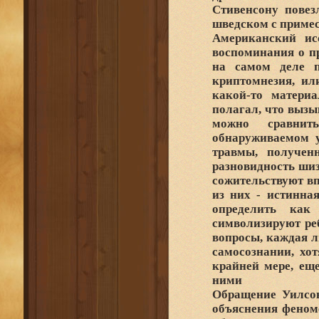
Стивенсону повез
шведском с приме
Американский ис
воспоминания о п
на самом деле п
криптомнезия, ил
какой-то матери
полагал, что вызы
можно сравнит
обнаруживаемом у
травмы, полученн
разновидность шиз
сожительствуют вп
из них - истинна
определить как 
символизируют реб
вопросы, каждая л
самосознании, хот
крайней мере, ещ
ними
Обращение Уилсон
объяснения феном