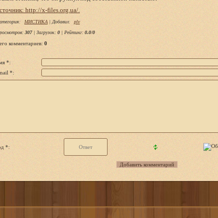
сточник: http://x-files.org.ua/.
атегория
:
МИСТИКА
|
Добавил
:
plv
росмотров
:
307
|
Загрузок
:
0
|
Рейтинг
:
0.0
/
0
его комментариев
:
0
мя *:
ail *:
д *: