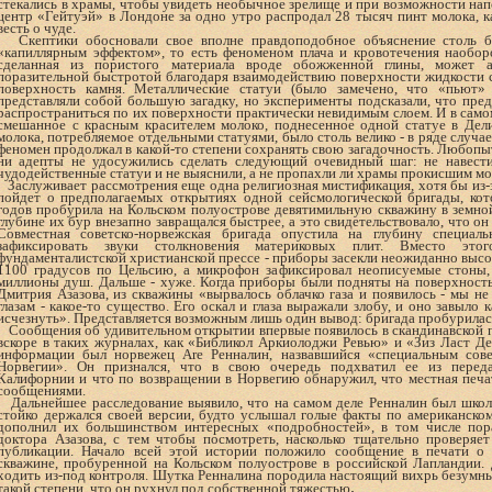
стекались в храмы, чтобы увидеть необычное зрелище и при возможности нап
центр «Гейтуэй» в Лондоне за одно утро распродал 28 тысяч пинт молока, ка
весть о чуде.
Скептики обосновали свое вполне правдоподобное объяснение столь б
«капиллярным эффектом», то есть феноменом плача и кровотечения наоборо
сделанная из пористого материала вроде обожженной глины, может а
поразительной быстротой благодаря взаимодействию поверхности жидкости
поверхность камня. Металлические статуи (было замечено, что «пьют
представляли собой большую загадку, но эксперименты подсказали, что пр
распространиться по их поверхности практически невидимым слоем. И в самом
смешанное с красным красителем молоко, поднесенное одной статуе в Дели
молока, потребляемое отдельными статуями, было столь велико - в ряде случае
феномен продолжал в какой-то степени сохранять свою загадочность. Любопыт
ни адепты не удосужились сделать следующий очевидный шаг: не навести
чудодейственные статуи и не выяснили, а не пропахли ли храмы прокисшим мо
Заслуживает рассмотрения еще одна религиозная мистификация, хотя бы из-з
пойдет о предполагаемых открытиях одной сейсмологической бригады, кот
годов пробурила на Кольском полуострове девятимильную скважину в земно
глубине их бур внезапно завращался быстрее, а это свидетельствовало, что он
Совместная советско-норвежская бригада опустила на глубину специа
зафиксировать звуки столкновения материковых плит. Вместо эт
фундаменталистской христианской прессе - приборы засекли неожиданно высо
1100 градусов по Цельсию, а микрофон зафиксировал неописуемые стоны,
миллионы душ. Дальше - хуже. Когда приборы были подняты на поверхность
Дмитрия Азазова, из скважины «вырвалось облачко газа и появилось - мы н
глазам - какое-то существо. Его оскал и глаза выражали злобу, и оно завыло 
исчезнуть». Представляется возможным лишь один вывод: бригада пробурилась
Сообщения об удивительном открытии впервые появилось в скандинавской пр
вскоре в таких журналах, как «Библикол Аркиолоджи Ревью» и «Зиз Ласт Д
информации был норвежец Are Ренналин, назвавшийся «специальным сов
Норвегии». Он признался, что в свою очередь подхватил ее из перед
Калифорнии и что по возвращении в Норвегию обнаружил, что местная печа
сообщениями.
Дальнейшее расследование выявило, что на са­мом деле Ренналин был школ
стойко держался своей версии, будто услышал голые факты по американском
дополнил их большинством интересных «подробностей», в том числе пор
доктора Азазова, с тем чтобы посмотреть, насколько тщательно проверяет
публикации. Начало всей этой истории положило сообщение в печати о 
скважине, пробуренной на Кольском полуострове в российской Лапландии. 
ходить из-под контроля. Шутка Ренналина породила настоящий вихрь безумн
.
такой степени, что он рухнул под собственной тяжестью