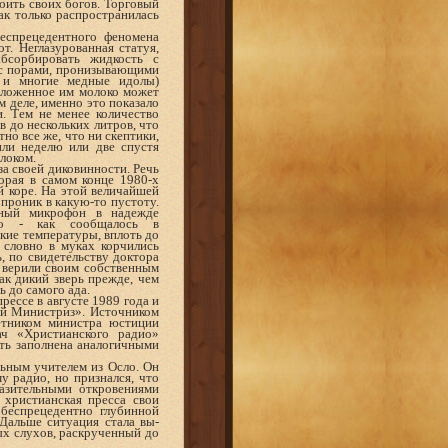
оить своих богов. Торговый
к только распро­странилась
еспрецедентного феномена
т. Неглазурованная статуя,
бсорбировать жидкость с
 с порами, пронизывающими
» и многие медные идолы)
едложенное им молоко может
 деле, именно это показало
. Тем не менее ко­личество
в до нескольких литров, что
но все же, что ни скептики,
ли неделю или две спустя
локом.
а своей диковинности. Речь
орая в самом конце 1980-х
й коре. На этой величайшей
 проник в какую-то пустоту.
льный микрофон в надежде
ого - как сообщалось в
кие температуры, вплоть до
 словно в муках корчились
, по свидетельству доктора
е верили своим собственным
как дикий зверь прежде, чем
 до самого ада.
ессе в августе 1989 года и
ей Министриз». Источником
етником министра юстиции
ач «Христианского радио»
ть заполнена аналогичными
ьным учителем из Осло. Он
у радио, но признался, что
азительными откровениями
 христианская пресса свои
беспрецедентно глубинной
Дальше ситуация стала вы­
ых слухов, раскрученный до