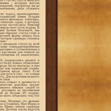
и 1700 лет спустя мало кто
ликвии - которым жители
нападений, пережитых им на
овленными, дабы ублажить
ие чудеса, приписываемые
Итальянский химик Луиджи
енного феномена: плачущих,
тианских стран, в которых
угих частей света. Римский
лакала трое суток подряд. В
кой богини Бхагавати, как
ым образом: статуя стоит в
б­ретшей форму пениса бога
, которая однажды сочилась
ение.
г заплакали статуи по всей
езами семнадцатидюймовая
цеговине и установленная в
 рассказам, она плакала до
 сообщения об аналогичных
, подвергались анализу и
ел более земное объяснение
вроде бы из ниоткуда, и при
ные или химические уловки.
ериала вроде гипса. Если
ля пота и слез, - то тонкая
ость. Для получения нужного
е глаза.
ыть открыт в древности и
ничество довольно трудно
авалось никаких следов ее
ы регулярно на протяжении
ли до восьми лет подряд.
е всего объяснить тем, что
око. Впервые это явление
на и Гонконга, Нью-Йорка и
ына Шивы, начали однажды
ня. Десятки тысяч индусов