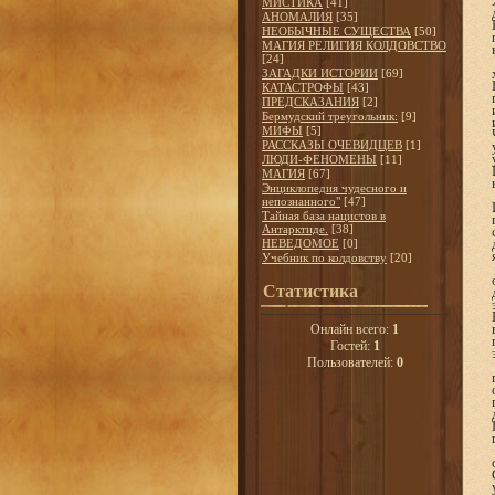
МИСТИКА
[41]
АНОМАЛИЯ
[35]
НЕОБЫЧНЫЕ СУЩЕСТВА
[50]
МАГИЯ РЕЛИГИЯ КОЛДОВСТВО
[24]
ЗАГАДКИ ИСТОРИИ
[69]
КАТАСТРОФЫ
[43]
ПРЕДСКАЗАНИЯ
[2]
Бермудский треугольник:
[9]
МИФЫ
[5]
РАССКАЗЫ ОЧЕВИДЦЕВ
[1]
ЛЮДИ-ФЕНОМЕНЫ
[11]
МАГИЯ
[67]
Энциклопедия чудесного и
непознанного"
[47]
Тайная база нацистов в
Антарктиде.
[38]
НЕВЕДОМОЕ
[0]
Учебник по колдовству
[20]
Статистика
Онлайн всего:
1
Гостей:
1
Пользователей:
0