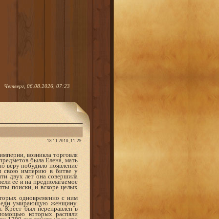
Четверг, 06.08.2026, 07:23
18.11.2010, 11:29
 империи, возникла торговля
предметов была Елена, мать
ую веру побудило появление
ил свою империю в битве у
сяти двух лет она совершила
вели ее и на предполагаемое
ты поиски, и вскоре целых
торых одновременно с ним
ереди умирающую женщину.
. Крест был переправлен в
 помощью которых распяли