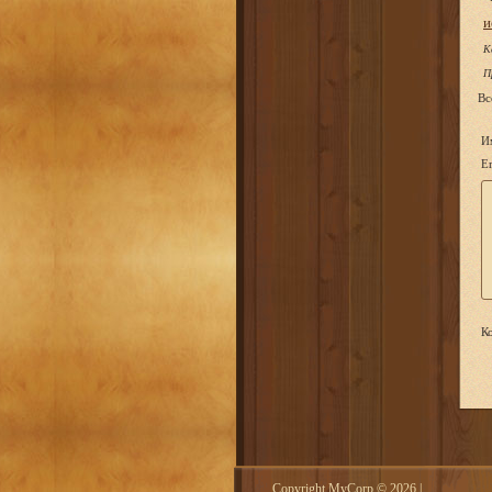
и
К
П
Вс
И
Em
Ко
Copyright MyCorp © 2026
|