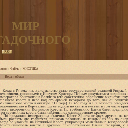
МИР
ГАДОЧНОГО
RSS
авная
»
Файлы
»
МИСТИКА
Вера и обман
Когда в
I
V веке н.э. христианство стало государственной религией Римской
реликвиями, связанными с Иисусом Христом. Первым покупателем подобных 
императора Константина Великого (его собственное обращение в христианск
горящего креста в небе над его армией незадолго до того, как он защит
Милвианского моста в октябре 312 года). В 327 году н.э. в возрасте семиде
поломничество в Иерусалим, где ее водили по святым местам, в том числе при
место захоронения Истинного Креста. По требованию Елены были предприня
три деревянных креста были найдены под одним древним храмом.
По преданию, императрица отличила Крест Христа от двух других, на ко
были распяты два грабителя, приказав положить на каждый из них по оч
Когда ее уложили на Истинный Крест, умирающая моментально выздоровела
Константинополь вместе с другими приобретениями Елены: гвоздями, с