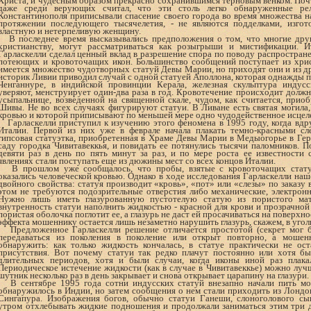
Христа, и чудесным образом прекрасно сохранившимся терновым венком. Почт
даже среди верующих считал, что эти столь легко обнаруженные ре
Константинополя приписывали спасение своего города во время множества 
протяжении последующего тысячелетия, - не являются подделками, изгот
властную и нетерпеливую женщину.
В последнее время высказывались предположения о том, что многие друг
христианству, могут рассматриваться как розыгрыши и мистификации. 
Гарласкелли сделал ценный вклад в разрешение спора по поводу распростран
потеющих и кровоточащих икон. Большинство сообщений поступает из хрис
имеется множество чудотворных статуй Девы Марии, но приходят они и из др
историк Ливии приводил случай с одной статуей Аполлона, которая однажды п
Ченганнуре, в индийской провинции Керала, железная скульптура индусс
уверяют, менструирует один-два раза в год. Кровотечение происходит должн
усыпальнице, возведенной на священной скале, чудом, как считается, прио
Шивы. Не во всех случаях фигурируют статуи. В Ливане есть святая могила
кровью и которой приписывают по меньшей мере одно чудодейственное исцел
Гарласкелли приступил к изучению этого феномена в 1995 году, когда вдру
Италии. Первой из них уже в феврале начала плакать темно-красными сл
гипсовая статуэтка, приобретенная в Храме Девы Марии в Медыогорье в Гер
саду городка Чивитавеккья, и повидать ее потянулись тысячи паломников. По
девяти раз в день по пять минут за раз, и по мере роста ее известности
явлениях стали поступать еще из дюжины мест со всех концов Италии.
В прошлом уже сообщалось, что пробы, взятые с кровоточащих статуй
оказались человеческой кровью. Однако в ходе исследования Гарласкелли наш
двойного свойства: статуя производит «кровь», «пот» или «слезы» по заказу 
этом не требуются подозрительные отверстия либо механические, электрон
Нужно лишь иметь глазурованную пустотелую статую из пористого мат
внутренность статуи наполнить жидкостью - красной для крови и прозрачной д
пористая оболочка поглотит ее, а глазурь не даст ей просачиваться на поверхн
эффекта мошеннику остается лишь незаметно нарушить глазурь, скажем, в уголк
Предложенное Гарласкелли решение отличается простотой (секрет мог б
передаваться из поколения в поколение или открыт повторно, а мошен
обнаружить: как только жидкость кончалась, в статуе практически не ост
присутствия. Вот почему статуи так редко плачут постоянно или хотя б
длительных периодов, хотя и были случаи, когда иконы иной раз плака
Периодическое истечение жидкости (как в случае в Чивитавеккье) можно лучш
шутник несколько раз в день закрывает и снова открывает царапину на глазури.
В сентябре 1995 года сотни индусских статуй внезапно начали пить мол
обнаружилось в Индии, но затем сообщения о нем стали приходить из Лондо
Сингапура. Изображения богов, обычно статуи Ганеши, слоноголового с
утром отхлебывать жидкие подношения и продолжали заниматься этим три д