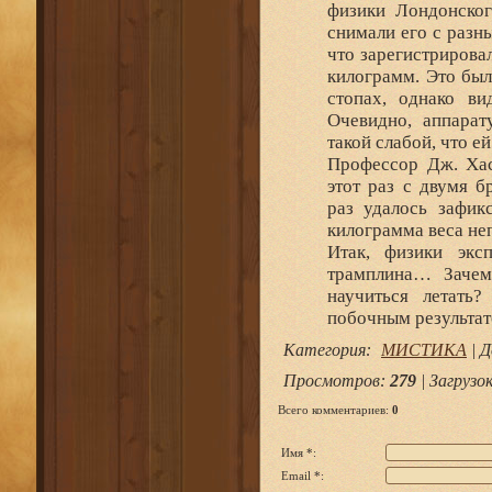
физики Лондонског
снимали его с разны
что зарегистрирова
килограмм. Это был
стопах, однако ви
Очевидно, аппарат
такой слабой, что е
Профессор Дж. Хас
этот раз с двумя 
раз удалось зафик
килограмма веса не
Итак, физики экс
трамплина… Зачем
научиться летать
побочным результат
Категория
:
МИСТИКА
|
Д
Просмотров
:
279
|
Загрузо
Всего комментариев
:
0
Имя *:
Email *: