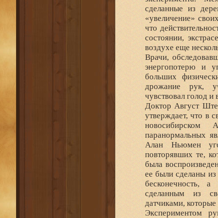
сделанные из дере
«увеличение» своих
что действительнос
состоянии, экстрас
воздухе еще несколь
Врачи, обследовавш
энергопотерю и у
больших физическ
дрожание рук, у
чувствовал голод и
Доктор Август Ште
утверждает, что в 
новосибирском А
паранормальных яв
Алан Ньюмен уго
повторявших те, ко
была воспроизведен
ее были сделаны из
бесконечность, а
сделанным из св
датчиками, которые
Экспериментом ру