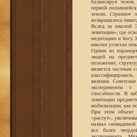
балансируя телом,
первой попавшейся 
землю. Странное 
возвращалось нико
Вслед за школой 
левитации», где осв
медитацию и йогу. 
школах успехах пока
Одним из паранорм
людей на предмет
положение, структу
является частным с
классифицировать,
явления. Советски
эксперименты с 
способности. В ла
левитацию предмето
мобилизации, как п
При этом объект и
«растут», увеличив
назвал «невидимой
все более тверд
эксперимента. Ме