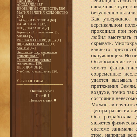
левитацию Дэниэла
МИСТИКА
[41]
АНОМАЛИЯ
[35]
свидетельствует, к
НЕОБЫЧНЫЕ СУЩЕСТВА
[50]
безуспешно пытались
МАГИЯ РЕЛИГИЯ КОЛДОВСТВО
[24]
Как утверждают в
ЗАГАДКИ ИСТОРИИ
[69]
вертикальном поло
КАТАСТРОФЫ
[43]
ПРЕДСКАЗАНИЯ
[2]
проходили при пог
Бермудский треугольник:
[9]
МИФЫ
[5]
любил выступать п
РАССКАЗЫ ОЧЕВИДЦЕВ
[1]
скрывать. Многокра
ЛЮДИ-ФЕНОМЕНЫ
[11]
МАГИЯ
[67]
какие-то приспосо
Энциклопедия чудесного и
окружающим. Но нико
непознанного"
[47]
Тайная база нацистов в
Освобождение тела 
Антарктиде.
[38]
чем-то фантастиче
НЕВЕДОМОЕ
[0]
Учебник по колдовству
[20]
современные иссл
удается вызывать 
Статистика
притяжения Земли,
Онлайн всего:
1
воздухе, точно так
Гостей:
1
состоянии невесомо
Пользователей:
0
Можно ли научиться
Центра развития ли
Она разработала 
является физическая
системе занимали 
этом, напрягая вс