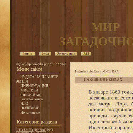
МИР
ЗАГАДОЧН
Главная
Вход
Регистрация
RSS
//go.ad2up.com/afu.php?id=627928
Меню сайта
Главная
»
Файлы
»
МИСТИКА
ЧУДЕСА НА ПЛАНЕТЕ
ПАРЯЩИЕ В НЕБЕСАХ
ЗЕМЛЯ
ЦИВИЛИЗАЦИЯ
МИСТИКА
В январе 1863 года
Фотоальбомы
нескольких высокоп
Гостевая книга
два метра. Лорд А
НЛО
ПОЛЕЗНОЕ
оставил подробное
Непознанное
приводит случаи во
один человек был не
Категории раздела
Известный в прошл
ЧТО БЫЛО ДО НАС
[44]