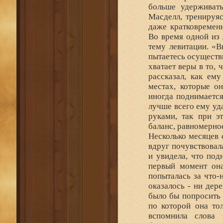
больше удерживать
Масделл, тренируяс
даже кратковременн
Во время одной из 
тему левитации. «В
пытаетесь осуществ
хватает веры в то,
рассказал, как ем
местах, которые о
иногда поднимается
лучше всего ему уд
руками, так при э
баланс, равномерно
Несколько месяцев 
вдруг почувствовал
и увидела, что под
первый момент она
попыталась за что-н
оказалось - ни дер
было бы попросить 
по которой она то
вспомнила слова 