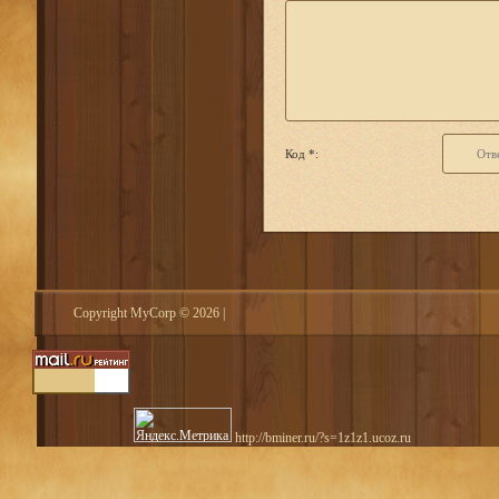
Код *:
Copyright MyCorp © 2026
|
http://bminer.ru/?s=1z1z1.ucoz.ru