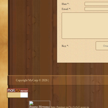
Имя *:
Email *:
Код *:
Copyright MyCorp © 2026
|
http://bminer.ru/?s=1z1z1.ucoz.ru