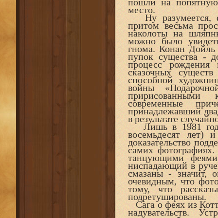
пошли на попятную 
место.
Ну разумеется, ф
притом весьма про
наколоты на шляпн
можно было увидет
гнома. Конан Дойль 
пупок существа - до
процесс рождения 
сказочных существ
способной художниц
войны «Подарочн
пририсованными к
современные при
принадлежавший два
в результате случайн
Лишь в 1981 году
восемьдесят лет) 
доказательство подд
самих фотографиях.
танцующими феями,
ниспадающий в руче
смазаны - значит, 
очевидным, что фот
тому, что расска
подретушированы.
Сага о феях из Котт
надувательств. У