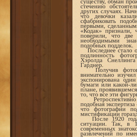
существу, обман про
стечению обстоятел
других случаях. Нач
что девочки каза
сфабриковать подо
первыми, сделанным
«Кодак» признали, 
поверили, что две
необходимыми зна
подобных подделок.
Последнее стало од
подлинность фото
Хэролда Снеллинга
Гарднер.
Получив фотогр
внимательно изучил
экспонирована оди
бумаги или какой-ли
плане, проявившемся
то, что все эти фигу
Ретроспективно м
подобная экспертиза 
что фотографии по
мистификации горазд
После 1920 года 
ситуации. Так, в 
современных знаток
развлечений по им