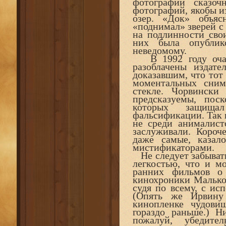
фотографии сказо
фотографий, якобы и
озер. «Док» объяс
«поднимал» зверей с
на подлинности свои
них была опублик
неведомому.
В 1992 году очар
разоблачены издат
доказавшим, что тот
моментальных сним
стекле. Чорвински
предсказуемы, пос
которых защища
фальсификации. Так к
не среди анималист
заслуживали. Короч
даже самые, казал
мистификаторами.
Не следует забывать
легкостью, что и м
ранних фильмов о 
кинохроники Малько
судя по всему, с ис
(Опять же Ирвину 
кинопленке чудови
гораздо раньше.) Н
пожалуй, убедит