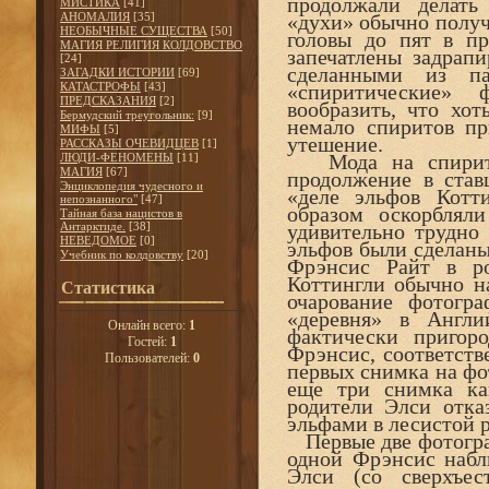
продолжали делать
МИСТИКА
[41]
АНОМАЛИЯ
[35]
«духи» обычно получ
НЕОБЫЧНЫЕ СУЩЕСТВА
[50]
головы до пят в п
МАГИЯ РЕЛИГИЯ КОЛДОВСТВО
запечатлены задрап
[24]
сделанными из па
ЗАГАДКИ ИСТОРИИ
[69]
КАТАСТРОФЫ
[43]
«спиритические» 
ПРЕДСКАЗАНИЯ
[2]
вообразить, что хот
Бермудский треугольник:
[9]
немало спиритов пр
МИФЫ
[5]
утешение.
РАССКАЗЫ ОЧЕВИДЦЕВ
[1]
Мода на спиритич
ЛЮДИ-ФЕНОМЕНЫ
[11]
МАГИЯ
[67]
продолжение в став
Энциклопедия чудесного и
«деле эльфов Котт
непознанного"
[47]
образом оскорблял
Тайная база нацистов в
Антарктиде.
[38]
удивительно трудно
НЕВЕДОМОЕ
[0]
эльфов были сделаны
Учебник по колдовству
[20]
Фрэнсис Райт в р
Коттингли обычно на
Статистика
очарование фотогр
«деревня» в Англи
Онлайн всего:
1
фактически пригор
Гостей:
1
Фрэнсис, соответств
Пользователей:
0
первых снимка на фо
еще три снимка ка
родители Элси отка
эльфами в лесистой 
Первые две фотограф
одной Фрэнсис набл
Элси (со сверхъес