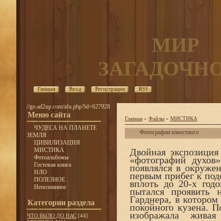
МИР
ЗАГАДОЧН
Главная
Вход
Регистрация
RSS
//go.ad2up.com/afu.php?id=627928
Меню сайта
Главная
»
Файлы
»
МИСТИКА
ЧУДЕСА НА ПЛАНЕТЕ
Фотографии известного
ЗЕМЛЯ
ЦИВИЛИЗАЦИЯ
МИСТИКА
Двойная экспозиция 
Фотоальбомы
«фотографий духов»
Гостевая книга
появлялся в окруже
НЛО
первым прибег к по
ПОЛЕЗНОЕ
вплоть до 20-х год
Непознанное
пытался проявить 
Гарднера, в котором
Категории раздела
покойного кузена. П
изображала живая
ЧТО БЫЛО ДО НАС
[44]