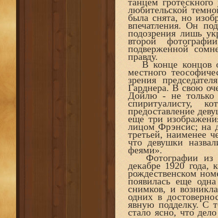
танцем гротескного
любительской темной
была снята, но изоб
впечатления. Он под
подозрения лишь ук
второй фотографи
подверженной сомне
правду.
В конце концов он
местного теософиче
зрения председател
Гарднера. В свою оч
Дойлю - не только
спиритуалисту, 
предоставление дев
еще три изображени
лицом Фрэнсис; на д
третьей, наименее ч
что девушки назва
феями».
Фотографии из Ко
декабре 1920 года, 
рождественском номе
появилась еще одна
снимков, и возникл
одних в достоверно
явную подделку. С 
стало ясно, что дел