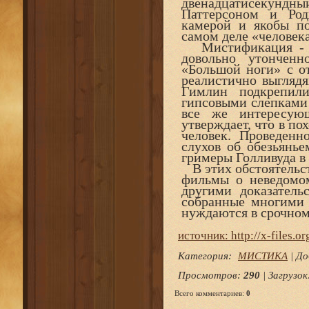
двенадцатисекундный
Паттерсоном и Ро
камерой и якобы по
самом деле «человек
Мистификация - ес
довольно утонченн
«Большой ноги» с о
реалистично выгляд
Гимлин подкрепили
гипсовыми слепками 
все же интересую
утверждает, что в по
человек. Проведенн
слухов об обезьянь
гримеры Голливуда в
В этих обстоятельст
фильмы о неведомо
другими доказатель
собранные многими 
нуждаются в срочно
источник: http://x-files.or
Категория
:
МИСТИКА
|
До
Просмотров
:
290
|
Загрузок
Всего комментариев
:
0