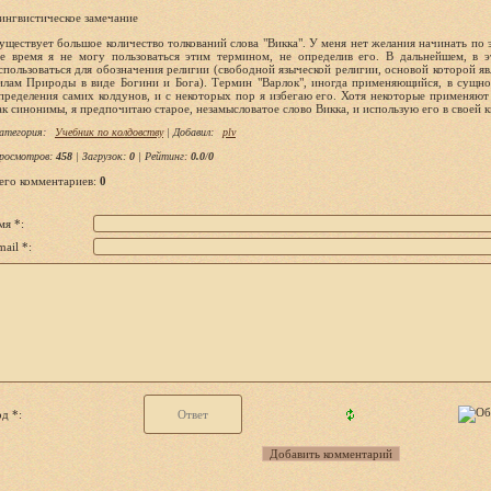
ингвистическое замечание
уществует большое количество толкований слова "Викка". У меня нет желания начинать по э
е время я не могу пользовать­ся этим термином, не определив его. В дальнейшем, в э
спользоваться для обозначения религии (свободной языческой религии, основой которой я
илам Природы в виде Богини и Бога). Термин "Варлок", иногда применяющийся, в сущнос
пределения самих колдунов, и с не­которых пор я избегаю его. Хотя некоторые применя­ют
ак синонимы, я предпочитаю старое, незамысловатое слово Викка, и использую его в своей к
атегория
:
Учебник по колдовству
|
Добавил
:
plv
росмотров
:
458
|
Загрузок
:
0
|
Рейтинг
:
0.0
/
0
его комментариев
:
0
мя *:
ail *:
д *: