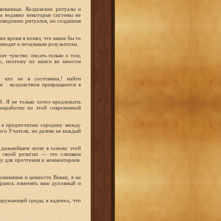
икованных. Колдовские ритуалы и
а недавно некоторые системы не
роведению ритуалов, но созданная
 время я по­нял, что какие бы то
иводят к печальным результатам.
ит чувство: писать только о том,
во, поэтому их книги во многом
, кто не в состоянии,! найти
я
колдов­ством превращаются в
. Я не только хотел предложить
 на­работки по этой современной
 я предпочитаю се­редину между
­го Учителя, но далеко не каждый
в дальнейшем легли в основу этой
 сво­ей религии — это слишком
ву для прочтения и комментариев.
нимания и цен­ности Викки, я не
и­раюсь изменять ваш духовный и
кружаю­щей среды, я надеюсь, что