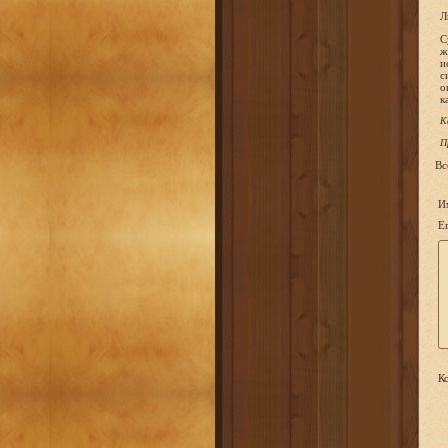
Л
С
ж
и
с
о
к
К
П
Вс
И
Em
Ко