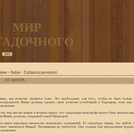
МИР
ГАДОЧНОГО
RSS
авная
»
Файлы
»
Учебник по колдовству
ОТ АВТОРА
икка, как религия, меняется тоже. Это необходимо для того, чтобы не быть только
оследователи Викки должны сделать свою религию устойчивой к будущему, если она 
околениям.
 тех пор как мы живем в вечном страхе, что следу­ющая катастрофа может быть концом на
ля Викки, религии, созданной самой Природой.
та книга нарушает множество колдовских соглаше­ний. Ее структура такова, что любой ч
ожет заниматься Виккой. Посвящения не требуется. Она создана для преодоления трудно
олдовством.