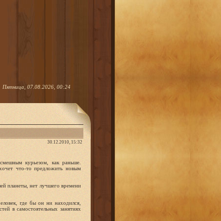
Пятница, 07.08.2026, 00:24
30.12.2010, 15:32
 смешным курьезом, как раньше.
хочет что-то предложить новым
шей планеты, нет лучшего времени
еловек, где бы он ни находился,
стей в самостоятельных занятиях