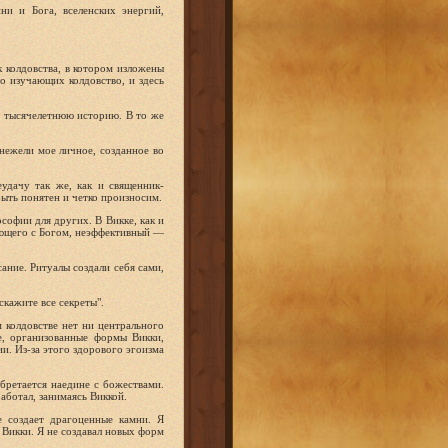
и и Бога, вселен­ских энергий,
 колдовства, в котором изложены
о изучающих колдовство, и здесь
х тысячелетнюю историю. В то же
нежели мое личное, созданное во
еудачу так же, как и священник-
ыть понятен и четко произносим.
софии для других. В Викке, как и
ующего с Богом, неэффективный —
ание. Ритуа­лы создали себя сами,
скажите все секреты".
 колдовстве нет ни центрального
е, организованные формы Викки,
ии. Из-за этого здорового эгоизма
ретается на­едине с божествами.
аботал, занимаясь Виккой.
 создает драгоцен­ные камни. Я
Вик­ки. Я не создавал новых форм