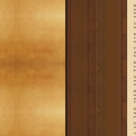
К
м
б
и
З
н
Б
ч
п
Т
з
б
В
а
р
Х
п
ж
И
к
и
Т
П
п
р
О
э
"