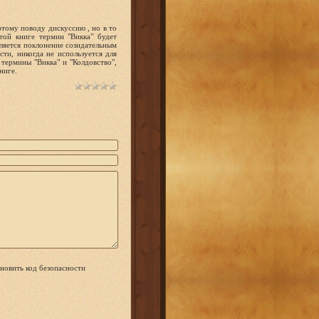
тому пово­ду дискуссию , но в то
той книге термин "Викка" будет
вляется поклонение созидательным
ти, никогда не используется для
 термины "Викка" и "Колдовство",
ниге.