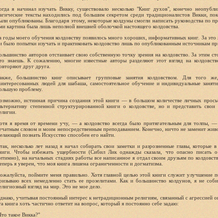
огда я начинал изучать Викку, существовало не­сколько "Книг духов", конечно неопубл
агические тексты находились под большим секретом среди традиционалистов Викки, пок
ыли опубликова­ны. Благодаря этому, некоторые колдуны смогли напи­сать руководства по п
ми картина была лишь неполной внешней оболочкой настоящего колдовства.
а годы моего обучения колдовству появилось много хороших, информативных книг. За это же
и было попытки изучать и прак­тиковать колдовство лишь по опубликованным источ­никам пр
ольшинство авторов отстаивает свою собственную точку зрения на колдовство. За этим сто
то знаешь. К сожалению, мно­гие известные авторы разделяют этот взгляд на колдовст
овторяют друг друга.
акже, большинство книг описывает групповые занятия колдовством. Для того же
аинтересованных людей для шабаша, самостоя­тельное обучение и индивидуальные заняти
ольшую проблему.
озможно, истинная причина создания этой книги — в большом количестве личных просьб
льтернативу степенной структури­рованной книги о колдовстве, но и представить свои
елигии.
отя я время от времени учу, — а колдовство всегда было притягательным для толпы, —
ечатным словом и моим непосредствен­ным преподаванием. Конечно, ничто не заменит живо
елающий познать Искусство способен его найти.
так, несколько лет назад я начал собирать свои заметки и разрозненные главы, которые 
ниги. Чтобы избежать ущербности (Сибил Лик однажды сказала, что опасно писать о
нтимно), на начальных стадиях работы все написанное я отдал своим друзьям по колдовст
еперь я уверен, что моя книга лишена ограниченности и догма­тизма.
ожалуйста, поймите меня правильно. Хотя главной целью этой книги служит улучшение по
ризываю всех немедленно стать ее прозелитами. Как и большинство колдунов, я не соб
елигиозный взгляд на мир. Это не мое дело.
днако, учитывая постоянный интерес к нетради­ционным религиям, связанный с агрессией о
та книга хоть частично от­ветит на вопрос, который я постоянно себе задаю:
Что такое Викка?"