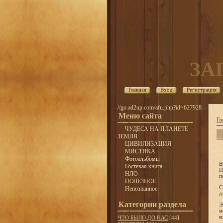
ЗА
Главная
Вход
Регистрация
//go.ad2up.com/afu.php?id=627928
Меню сайта
Гл
ЧУДЕСА НА ПЛАНЕТЕ
ЗЕМЛЯ
ЦИВИЛИЗАЦИЯ
МИСТИКА
Фотоальбомы
В
Гостевая книга
П
НЛО
п
ПОЛЕЗНОЕ
С
Непознанное
д
Категории раздела
Э
м
к
ЧТО БЫЛО ДО НАС
[44]