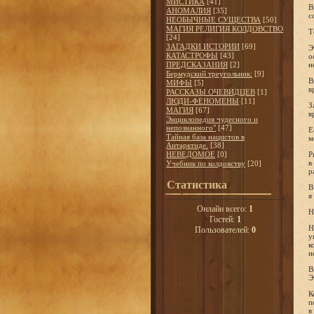
МИСТИКА
[41]
В
АНОМАЛИЯ
[35]
с
НЕОБЫЧНЫЕ СУЩЕСТВА
[50]
МАГИЯ РЕЛИГИЯ КОЛДОВСТВО
Т
[24]
ЗАГАДКИ ИСТОРИИ
[69]
Э
КАТАСТРОФЫ
[43]
о
ПРЕДСКАЗАНИЯ
[2]
н
Бермудский треугольник:
[9]
В
МИФЫ
[5]
в
РАССКАЗЫ ОЧЕВИДЦЕВ
[1]
ЛЮДИ-ФЕНОМЕНЫ
[11]
З
МАГИЯ
[67]
в
Энциклопедия чудесного и
непознанного"
[47]
Е
Тайная база нацистов в
м
Антарктиде.
[38]
НЕВЕДОМОЕ
[0]
Р
в
Учебник по колдовству
[20]
р
Статистика
В
я
Онлайн всего:
1
Н
Гостей:
1
Н
Пользователей:
0
у
к
н
В
Э
К
п
в