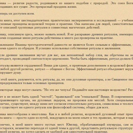
икка — религия радости, родившаяся из нашего подобия с природой. Это союз Богин
оздавших все сущее. Это прекрасный праздник жизни.
еперь он доступен всем.
та книга, итог шестнадцатилетних практических экспериментов и исследований — учебник
сновные принципы колдовской теории и практики. Она написана для людей, самостоя­тельн
ет описаний групповых ритуалов и совместных магических дей­ствий.
икку, описанную здесь, можно назвать новой. Я не раскрываю древних ритуалов, имеющи
ремя созданные мною ритуалы дей­ственны и много раз проверены на практике.
аклинание Инанны трехтысячелетней давности не является более сильным и эффективным, 
ремя одного из обрядов. Я успеш­но использовал собственные ритуалы и заклинания.
сли древние заклинания звучат для вас, как непо­нятный набор слов, вы обречены на н
етодист, проводящий синтоистскую церемонию. Чтобы быть эффективным, ритуал должен б
итуалы являются сердцевиной Викки для одних, и приятным дополнением к колдовской фило
 любой другой религии, риту­ал — общение с Богом. Эффективный ритуал объединя­ет вер
азрушает душу.
 этой книге, разумеется, есть ритуалы, да, но они духовные ориентиры, а не Священное пис
 придерживался только основ­ных принципов.
екоторые люди могут сказать: "Но это же чепуха! Подавайте нам настоящее колдовство! Рас
ет и не может быть одной "чистой", "правильной" или "гениальной" Викки. В современном
правляющего органа, ни духов­ных лидеров, ни пророков или мессий. Хотя специаль­ны
онечно, существу­ют, между ними нет согласия относительно ритуалов, символизма и теолог
е существует ни одного ритуала или философской сис­темы, общих для всех.
икка многообразна и многолика. Как и в любой ре­лигии, колдовской духовный опыт приоб
та книга — просто один из путей, зиждущихся на моем опыте и тех правилах, которые я нар
онечно, в моей книге много пустых мест. Ювелир, обрабатывающий изумруды, сам не
остарался, незаметно переходя от одной темы к другой, представить ритуальную структуру 
 моей религии, но хотел сделать ее удобной для самостоятельной практики.