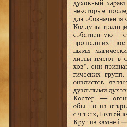
духовный характ
некоторые после
для обозначения 
Колдуны-традици
собственную 
прошедших посв
ными магически
листы имеют в с
хов", они призн
гических групп,
оналистов явля
дуальными духов
Костер — огонь
обычно на откры
святках, Белтейне
Круг из камней —