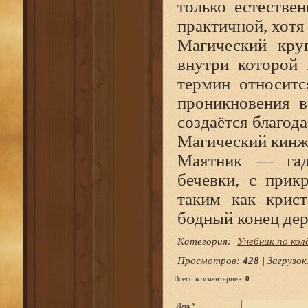
только естествен
практичной, хотя
Магический круг
внутри которой 
термин относитс
проникновения в
создаётся благод
Магический кинж
Маятник — гада
бечевки, с прик
таким как крист
бодный конец де
Категория
:
Учебник по кол
Просмотров
:
428
|
Загрузок
Всего комментариев
:
0
Имя *: