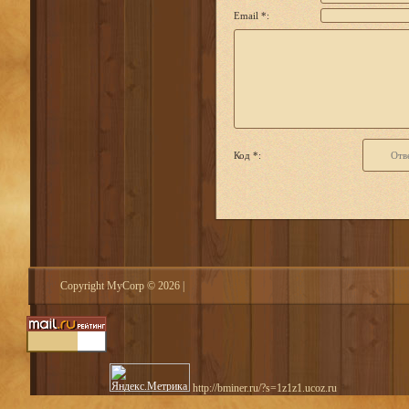
Email *:
Код *:
Copyright MyCorp © 2026
|
http://bminer.ru/?s=1z1z1.ucoz.ru