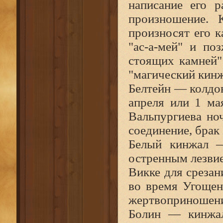
написание его р
произношение. 
произносят его к
"ас-а-мей" и по
стоящих камней"
"магический кинж
Белтейн — колдо
апреля или 1 мая
Вальпургиева но
соединение, брак 
Белый кинжал 
остренным лезвие
Викке для срезан
во время Угощен
жертвоприношени
Болин — кинжал