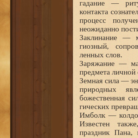
гадание — риту
контакта сознат
процесс получе
неожиданно пости
Заклинание — м
гиозный, сопро
ленных слов.
Заряжание — маг
предмета личной 
Земная сила — эне
природных явл
божественная си
гических превращ
Имболк — колдов
Известен также
праздник Пана, 