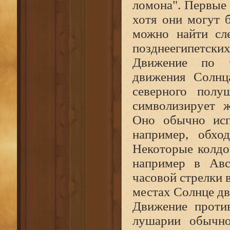
ломона". Первые 
хотя они могут 
можно найти сле
позднеегипетских
Движение по ч
движения Солнц
северного полу
символизирует ж
Оно обычно испо
например, обход
Некоторые колдо
например в Авс
часовой стрелки 
местах Солнце дв
Движение проти
лушарии обычно