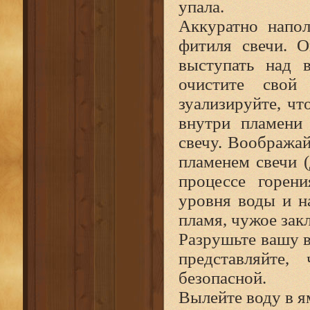
упала.
Аккуратно напол
фитиля свечи. О
выступать над в
очистите свой
зуализируйте, чт
внутри пламени 
свечу. Вообража
пламенем свечи (
процессе горени
уровня воды и на
пламя, чужое зак
Разрушьте вашу в
представляйте,
безопасной.
Вылейте воду в ям