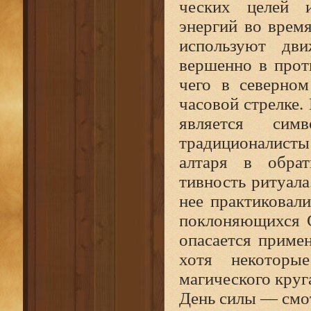
ческих целей и
энергий во врем
используют дви
вершенно в прот
чего в северно
часовой стрелке.
является сим
традиционалисты 
алтаря в обрат
тивность ритуала
нее практиковал
поклоняющихся С
опасается приме
хотя некоторы
магического круга
День силы — смо