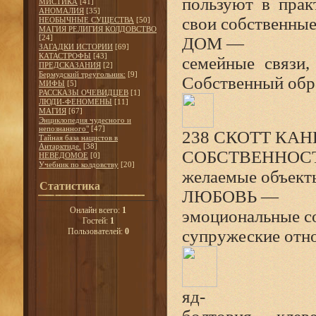
пользуют в прак
МИСТИКА
[41]
АНОМАЛИЯ
[35]
свои собственные
НЕОБЫЧНЫЕ СУЩЕСТВА
[50]
МАГИЯ РЕЛИГИЯ КОЛДОВСТВО
[24]
ДОМ —
ЗАГАДКИ ИСТОРИИ
[69]
КАТАСТРОФЫ
[43]
семейные связи,
ПРЕДСКАЗАНИЯ
[2]
Бермудский треугольник:
[9]
Собственный обра
МИФЫ
[5]
РАССКАЗЫ ОЧЕВИДЦЕВ
[1]
ЛЮДИ-ФЕНОМЕНЫ
[11]
МАГИЯ
[67]
Энциклопедия чудесного и
непознанного"
[47]
238 СКОТТ КА
Тайная база нацистов в
Антарктиде.
[38]
СОБСТВЕННОС
НЕВЕДОМОЕ
[0]
Учебник по колдовству
[20]
желаемые объект
Статистика
ЛЮБОВЬ —
Онлайн всего:
1
эмоциональные со
Гостей:
1
Пользователей:
0
супружеские отн
яд-