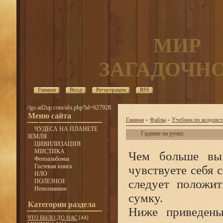
МИР
ЗАГАДОЧН
Главная
Вход
Регистрация
RSS
//go.ad2up.com/afu.php?id=627928
Меню сайта
Главная
»
Файлы
»
Учебник по колдовст
ЧУДЕСА НА ПЛАНЕТЕ
Гадание на рунах
ЗЕМЛЯ
ЦИВИЛИЗАЦИЯ
МИСТИКА
Чем больше вы 
Фотоальбомы
Гостевая книга
чувствуете себя 
НЛО
следует положит
ПОЛЕЗНОЕ
Непознанное
сумку.
Категории раздела
Ниже приведены
ЧТО БЫЛО ДО НАС
[44]