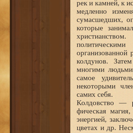
рек и камней, к и
медленно изменя
сумасшедших, оп
которые занимал
христианство
политическими
организованной р
колдунов. Зате
многими людьми,
самое удивител
некоторыми член
самих себя.
Колдовство — р
фическая магия,
энергией, заключ
цветах и др. Нес