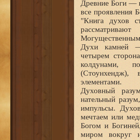
Древние Боги — 
все проявления Б
"Книга духов с
рассматривают 
Могущественным
Духи камней —
четырем сторона
колдунами, п
(Стоунхендж),
элементами.
Духовный разум
нательный разум
импульсы. Духов
мечтаем или мед
Богом и Богиней
миром вокруг н