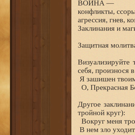
ВОЙНА —
конфликты, ссоры
агрессия, гнев, к
Заклинания и маг
Защитная молитв
Визуализируйте 
себя, произнося в
Я зашишен твои
О, Прекрасная Б
Другое заклинани
тройной круг):
Вокруг меня тро
В нем зло уходит