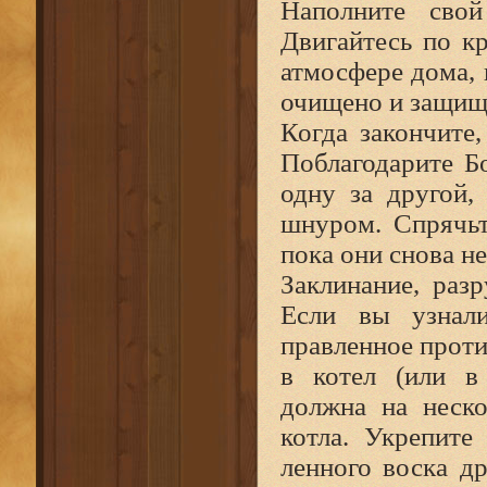
Наполните сво
Двигайтесь по кр
атмосфере дома, 
очищено и защищ
Когда закончите,
Поблагодарите Б
одну за другой,
шнуром. Спрячьт
пока они снова не
Заклинание,
раз
Если вы узнали
правленное проти
в котел (или в
должна на неск
котла. Укрепите
ленного воска д