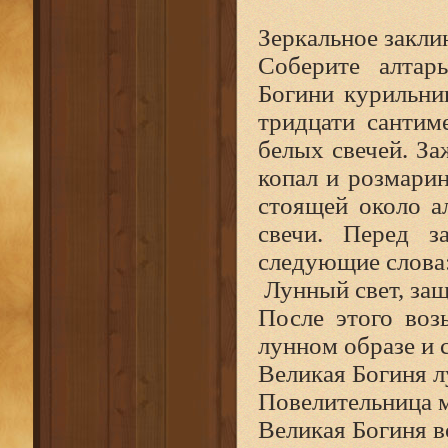
Зеркальное закли
Соберите алтар
Богини курильни
тридцати сантиме
белых свечей. За
копал и розмарин
стоящей около а
свечи. Перед з
следующие слова
Лунный свет, за
После этого воз
лунном образе и 
Великая Богиня л
Повелительница 
Великая Богиня 