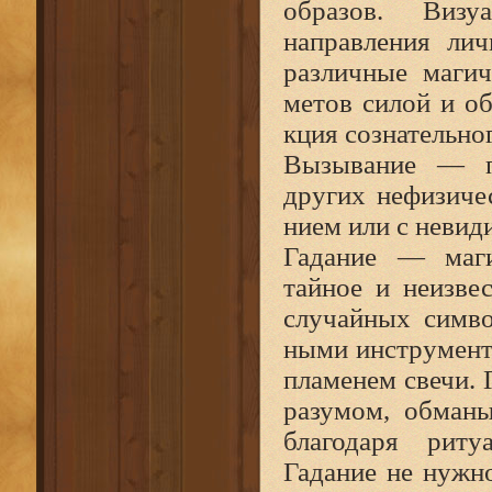
образов. Визу
направления лич
различные магич
метов силой и об
кция сознательно
Вызывание — п
других нефизиче
нием или с неви
Гадание — маги
тайное и неизве
случайных симво
ными инструмент
пламенем свечи. 
разумом, обманы
благодаря риту
Гадание не нужно