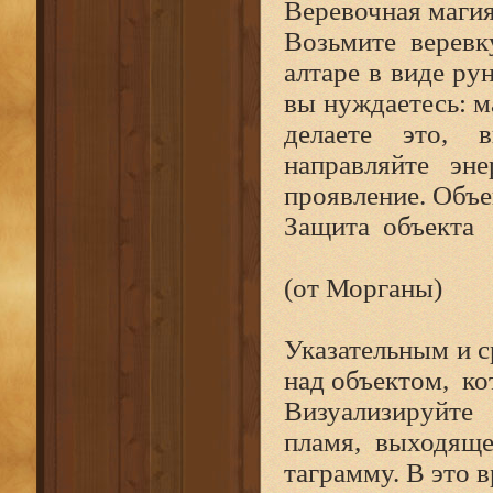
Веревочная маги
Возьмите веревк
алтаре в виде ру
вы нуждаетесь: м
делаете это, в
направляйте эн
проявление. Объе
Защита
объекта
(от Морганы)
Указательным и с
над объектом,
ко
Визуализируйте 
пламя, выходяще
таграмму. В это 