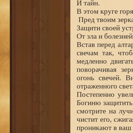
И тайн.
В этом круге гор
Пред твоим зерк
Защити своей у
От зла и болезней
Встав перед алта
свечам так, что
медленно двигат
поворачивая зер
огонь свечей. В
отраженного свет
Постепенно увел
Богиню защитить 
смотрите на лучи
чистит его, сжига
проникают в ваш 