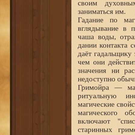
своим духовны
заниматься им.
Гадание по маг
вглядывание в п
чаша воды, отра
дании контакта с
даёт гадальщику 
чем они действи
значения ни рас
недоступно обыч
Гримойра — маг
ритуальную ин
магические свойс
магического об
включают "спи
старинных грим