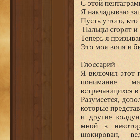
С этой пентагра
Я накладываю защ
Пусть у того, кто
Пальцы сгорят и 
Теперь я призыва
Это моя вопя и б
Глоссарий
Я включил этот г
понимание ма
встречающихся в 
Разумеется, дово
которые представ
и другие колдун
мной в некото
шокирован, в