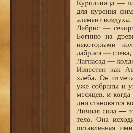
Курильница — ча
для курения фим
элемент воздуха.
Лабрис — секира
Богиню на древн
некоторыми ко
лабриса — слева,
Лагнасад — колдо
Известен как Ав
хлеба. Он отмеч
уже собраны и у
месяцев, и когда
дни становятся к
Личная сила — э
тело. Она исходи
оставленная ими