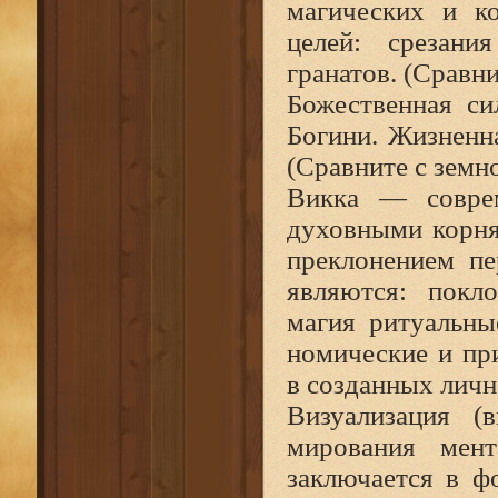
магических и ко
целей: срезани
гранатов. (Сравни
Божественная си
Богини. Жизненна
(Сравните с земн
Викка — соврем
духовными корня
преклонением пе
являются: покло
магия ритуальны
номические и пр
в созданных личн
Визуализация (
мирования мент
заключается в ф