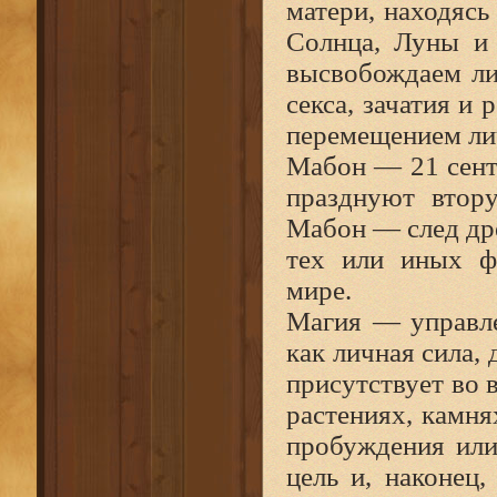
матери, находясь 
Солнца, Луны и 
высвобождаем ли
секса, зачатия и
перемещением лич
Мабон — 21 сентя
празднуют втору
Мабон — след др
тех или иных ф
мире.
Магия — управле
как личная сила,
присутствует во 
растениях, камня
пробуждения или
цель и, наконец