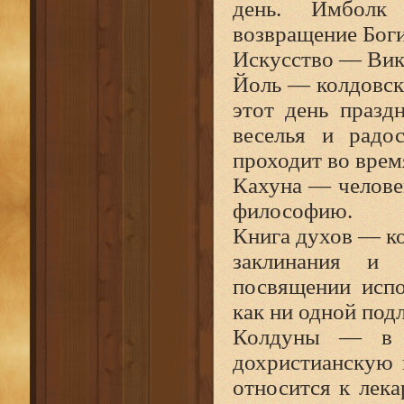
день. Имболк
возвращение Боги
Искусство — Викк
Йоль — колдовско
этот день празд
веселья и радо
проходит во врем
Кахуна — челове
философию.
Книга духов — ко
заклинания и 
посвящении испо
как ни одной под
Колдуны — в 
дохристианскую 
относится к лека