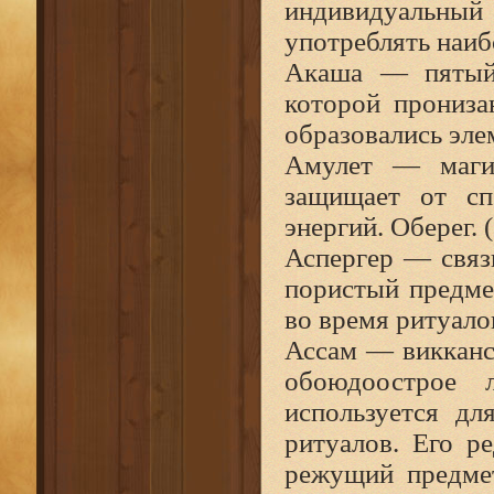
индивидуальный 
употреблять наи
Акаша — пятый э
которой пронизан
образовались эле
Амулет — магич
защищает от сп
энергий. Оберег. 
Аспергер — связ
пористый предме
во время ритуало
Ассам — викканс
обоюдоострое 
используется дл
ритуалов. Его р
режущий предмет