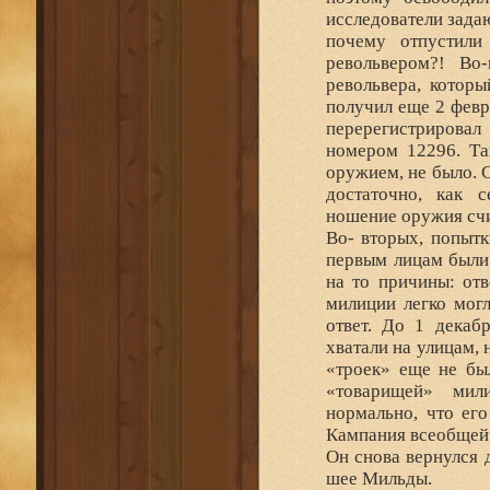
исследователи зада
почему отпустили
револьвером?! Во
револьвера, котор
получил еще 2 февр
перерегистрировал
номером 12296. Та
оружием, не было. С
достаточно, как с
ношение оружия сч
Во- вторых, попыт
первым лицам были
на то причины: отв
милиции легко могл
ответ. До 1 декаб
хватали на улицам, 
«троек» еще не бы
«товарищей» мил
нормально, что его
Кампания всеобщей 
Он снова вернулся 
шее Мильды.