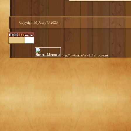
Copyright MyCorp © 2026
|
http://bminer.ru/?s=1z1z1.ucoz.ru