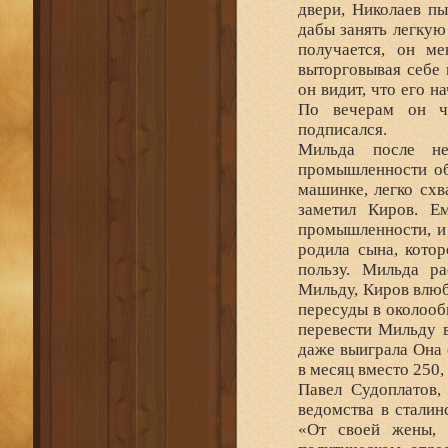
двери, Николаев пы
дабы занять легкую
получается, он ме
выторговывая себе 
он видит, что его н
По вечерам он чи
подписался.
Мильда после не
промышленности об
машинке, легко схв
заметил Киров. Е
промышленности, и
родила сына, кото
пользу. Мильда ра
Мильду, Киров влюб
пересуды в околооб
перевести Мильду 
даже выиграла Она 
в месяц вместо 250,
Павел Судоплатов,
ведомства в сталин
«От своей жены, 