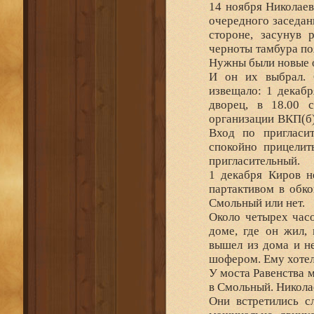
14 ноября Николаев
очередного заседан
стороне, засунув 
черноты тамбура по
Нужны были новые о
И он их выбрал. 
извещало: 1 декабр
дворец, в 18.00 с
организации ВКП(б)
Вход по пригласи
спокойно прицелит
пригласительный.
1 декабря Киров н
партактивом в обко
Смольный или нет.
Около четырех час
доме, где он жил,
вышел из дома и н
шофером. Ему хотел
У моста Равенства м
в Смольный. Никола
Они встретились с