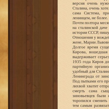
версия очень нужн
Сталина, очень хот
сама Система, пр
ленинцем, не более.
Почти полтора меся
на сталинской даче
истории СССР, пишу
Отношения у вождей
жене, Марии Львов
Долгое время суще
Кирова, вошедшая 
выдерживает серьез
1935 года Киров до
партийную организ
удобный для Сталин
Ленинграда от зино
Под пытками его пр
лихвой хватит отпр
смерть сама сыще
зиновьевцев были 
торопился сменить
тем самым развязат