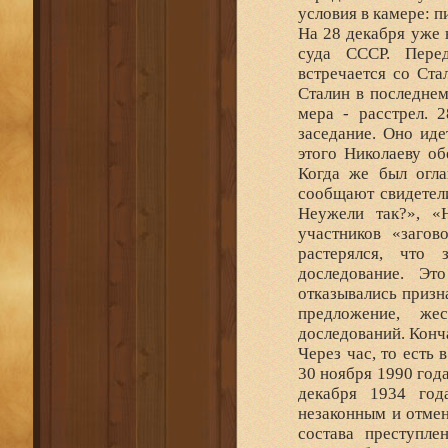
условия в камере: п
На 28 декабря уже 
суда СССР. Перед
встречается со Ста
Сталин в последне
мера - расстрел. 
заседание. Оно иде
этого Николаеву об
Когда же был огла
сообщают свидетели
Неужели так?», «
участников «загов
растерялся, что 
доследование. Эт
отказывались призн
предложение, же
доследований. Кон
Через час, то есть 
30 ноября 1990 год
декабря 1934 год
незаконным и отмен
состава преступле