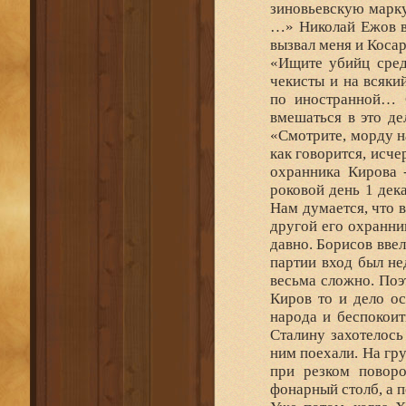
зиновьевскую марку
…» Николай Ежов вс
вызвал меня и Косар
«Ищите убийц среди
чекисты и на всяки
по иностранной… С
вмешаться в это де
«Смотрите, морду н
как говорится, исч
охранника Кирова 
роковой день 1 дека
Нам думается, что 
другой его охранни
давно. Борисов ввел
партии вход был не
весьма сложно. Поэ
Киров то и дело ос
народа и беспокоит
Сталину захотелось
ним поехали. На гр
при резком поворо
фонарный столб, а п