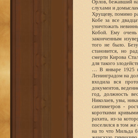
Орлов, бежавший на
слухами и домыслам
Хрущеву, помимо ра
Кобе за все двадца
уничтожать невинных
Кобой. Ему очень 
законченным изуве
того не было. Без
становится, но рад
смерти Кирова Стал
для такого злодейств
… В январе 1925 г
Ленинградом на дол
входила вся прот
документов, ведени
год, должность ве
Николаев, увы, ник
сантиметров - рос
короткими кривыми
рахита, из-за кото
поселился в том же
на то что Мильда б
женскую гимназию 