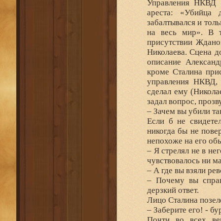
Управления НКВД 
ареста: «Убийца 
забалтывался и толь
на весь мир». В 
присутствии Ждано
Николаева. Сцена д
описание Александ
кроме Сталина при
управления НКВД, 
сделал ему (Николае
задал вопрос, прозв
– Зачем вы убили т
Если б не свидете
никогда бы не повер
непохоже на его об
– Я стрелял не в нег
чувствовалось ни м
– А где вы взяли ре
– Почему вы спраш
дерзкий ответ.
Лицо Сталина позел
– Заберите его! - бу
Почти во всех ве