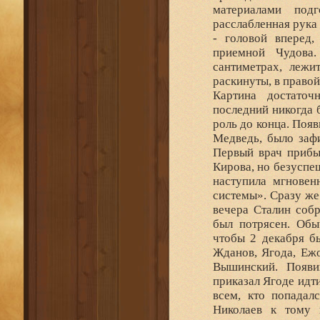
материалами под
расслабленная рука 
- головой вперед,
приемной Чудова
сантиметрах, лежи
раскинуты, в право
Картина достаточ
последний никогда 
роль до конца. Поя
Медведь, было зафи
Первый врач прибы
Кирова, но безуспе
наступила мгновен
системы». Сразу же
вечера Сталин соб
был потрясен. Обы
чтобы 2 декабря б
Жданов, Ягода, Еж
Вышинский. Появи
приказал Ягоде идт
всем, кто попадал
Николаев к тому 