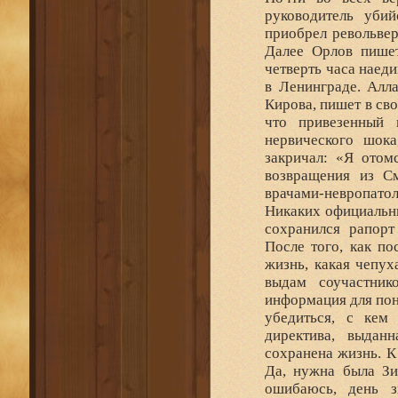
руководитель убий
приобрел револьвер
Далее Орлов пишет
четверть часа наед
в Ленинграде. Алл
Кирова, пишет в св
что привезенный 
нервического шока
закричал: «Я отомс
возвращения из С
врачами-невропатол
Никаких официальны
сохранился рапорт
После того, как по
жизнь, какая чепух
выдам соучастник
информация для пон
убедиться, с кем
директива, выдан
сохранена жизнь. К
Да, нужна была Зи
ошибаюсь, день з