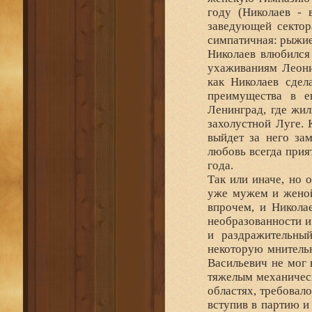
году (Николаев - 
заведующей сектор
симпатичная: рыжие 
Николаев влюбился
ухаживаниям Леони
как Николаев сдел
преимущества в е
Ленинград, где жил
захолустной Луге. 
выйдет за него за
любовь всегда прия
года.
Так или иначе, но 
уже мужем и женой.
впрочем, и Николае
необразованности и
и раздражительный
некоторую мнительн
Васильевич не мог 
тяжелым механичес
областях, требовал
вступив в партию и