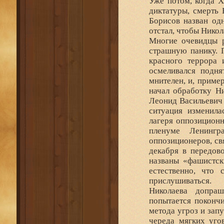
Уже потом, когда Х
диктатуры, смерть 
Борисов назван од
отстал, чтобы Нико
Многие очевидцы р
страшную панику. П
красного террора 
осмеливался подня
мнителен, и, приме
начал обработку Ни
Леонид Васильевич 
ситуация изменила
лагеря оппозиционн
пленуме Ленингр
оппозиционеров, св
декабря в передов
названы «фашистск
естественно, что 
прислушиваться.
Николаева допра
попытается покончи
метода угроз и зап
череда мягких уго