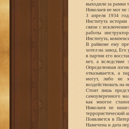
выходили за рамки 
Николаев не мог не з
3 апреля 1934 год
Института истории
связи с исключение
работы инструкто
Института, компенс
В райкоме ему пре
хотел на завод. Его
в партии его восста
нет, а вследствие
Определенная логик
отказывается, а п
могут, либо не х
воздействовать на 
Стоит лишь предст
самоуверенного мал
как многое стано
Николаев не нашел
террористический ак
Появляется в Питер
Намечена и дата пер