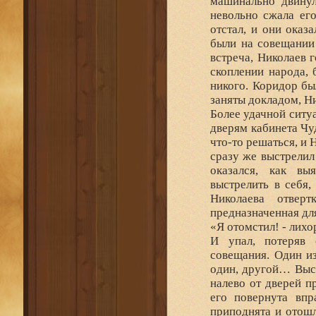
машинально двинул
невольно сжала ег
отстал, и они оказ
были на совещании 
встреча, Николаев 
скоплении народа, 
никого. Коридор бы
заняты докладом, Н
Более удачной ситуа
дверям кабинета Чуд
что-то решаться, и
сразу же выстрелил
оказался, как вы
выстрелить в себя,
Николаева отвер
предназначенная дл
«Я отомстил! - лихо
И упал, потеряв 
совещания. Один и
один, другой… Выск
налево от дверей п
его повернута впр
приподнята и отошл