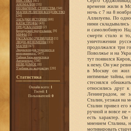
Серго Орджоникид
МИСТИКА
[41]
АНОМАЛИЯ
[35]
времени жили в Мо
НЕОБЫЧНЫЕ СУЩЕСТВА
[50]
ночь с 7 на 8 нояб
МАГИЯ РЕЛИГИЯ КОЛДОВСТВО
[24]
Аллилуева. По одно
ЗАГАДКИ ИСТОРИИ
[69]
ними складывались 
КАТАСТРОФЫ
[43]
ПРЕДСКАЗАНИЯ
[2]
и самолюбивую Над
Бермудский треугольник:
[9]
МИФЫ
[5]
смерти стало и то
РАССКАЗЫ ОЧЕВИДЦЕВ
[1]
уничтожении русск
ЛЮДИ-ФЕНОМЕНЫ
[11]
МАГИЯ
[67]
продолжался три го
Энциклопедия чудесного и
Поволжье и на Укра
непознанного"
[47]
Тайная база нацистов в
тут появился Киров,
Антарктиде.
[38]
к нему. Он уже рев
НЕВЕДОМОЕ
[0]
Учебник по колдовству
[20]
в Москву он жил 
интимные тайны, он
Статистика
стеснялся обнажат
Онлайн всего:
1
относились друг к
Гостей:
1
Ленинградом, не з
Пользователей:
0
Сталин, уезжая на м
Сталин привел его 
ручной и вовсе не 
есть характер. Он
мнением Сталина, н
мотивировать старую