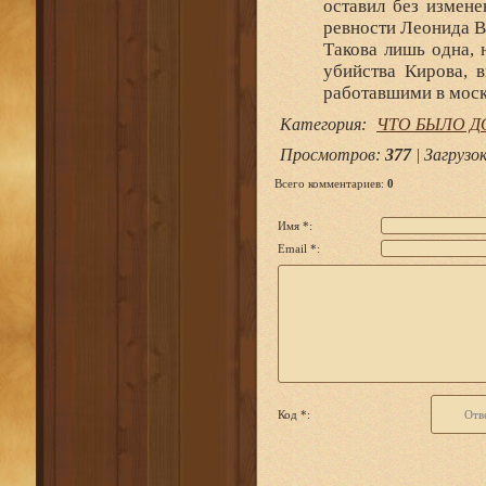
оставил без измене
ревности Леонида В
Такова лишь одна, 
убийства Кирова, 
работавшими в моск
Категория
:
ЧТО БЫЛО Д
Просмотров
:
377
|
Загрузо
Всего комментариев
:
0
Имя *:
Email *:
Код *: