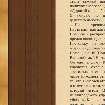
столь важный ша
политическое завещ
«Дорогой жене и бра
Я умираю по пол
действительности.
… Ни капли тревоги
Пусть памятью для де
Помните и распрост
предан новой идеи, 
Поскольку нет сво
жизни и я должен у
Помощь на ЦК (Пол
Ваш любимый Никола
Он едет к дому К
кировская охрана
арестовывает его 
часов Николаева от
то, что Николаев а
и отпустили, и то,
который летом 19
ленинградского уп
убийство Кирова - о
поэтому освободил