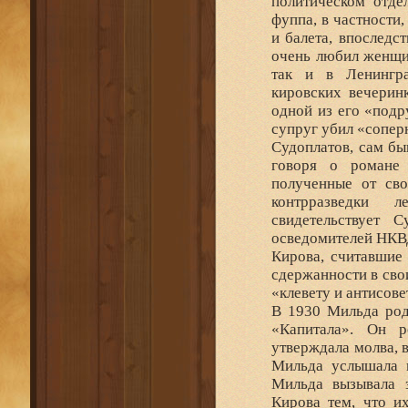
политическом отде
фуппа, в частности
и балета, впоследс
очень любил женщин
так и в Ленингра
кировских вечерин
одной из его «подр
супруг убил «сопер
Судоплатов, сам бы
говоря о романе 
полученные от сво
контрразведки 
свидетельствует 
осведомителей НКВД
Кирова, считавшие
сдержанности в свои
«клевету и антисов
В 1930 Мильда роди
«Капитала». Он р
утверждала молва, 
Мильда услышала п
Мильда вызывала 
Кирова тем, что и