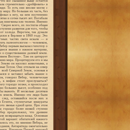
 что все сказанное выше остается
чала стремительно «дрейфовать» в
юди. То есть они вполне могли с
у миру. Но большая их часть, без
йфовал к югу, на нем постепенно
сятки и сотни тысяч лет. Погибали
как пингвины или тюлени. Именно
 Скорее всего, их постигла общая
ступени развития для того, чтобы
от холода. Впрочем, так думали
ился в Берлине в 1860 году. Это
личных частях света искали — и
тать палеонтологом — человеком,
ебер первым высказал гипотезу о
щиеся знания о южном материке,
и о существовании далекой земли.
внем Востоке». Там он цитирует
анию мира. Процитируем его и мы
ю Землю он населил животными, а
ные Тотом. Они отплыли на север
 всей Северной Земле, основав в
ался и заставил забыть знание о
в, говорил Вебер, человеческая
, к мифам стоит прислушаться?
 югу гораздо позже, и происходил
чно больших высот, особенно под
бы выжить. И несколько десятков
ых земель. Именно эти люди были
й след, оставшийся после них и
 Египта, ступенчатые зиккураты
это звенья одной цепи. При этом
а гораздо более низкой ступени
ебер предположил, что древние
ли возвращаться назад. Основная
гой вариант: обитателей южного
чилось это, по мнению Вебера, не
лодания, Антарктида окончательно
веков. Накануне Первой мировой