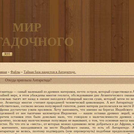
МИР
ГАДОЧНОГО
RSS
авная
»
Файлы
»
Тайная база нацистов в Антарктиде.
Откуда приплыла Антарктида?
тлантида — самый маленький из древних материков, почти остров, который существовал в 
райней мере, в этом убеждены многие геологи, обследовавшие дно Атлантического океана
есколько тысяч лет назад в океане находился обширный массив суши, который затем по н
но. Атлантиду многие считают прародиной человеческой цивилизации. А вот Антарктиду
ействительно, согласно весьма популярной гипотезе, ранее материк располагался на месте 
фрики достаточно узким проливом. Хочу напомнить, что именно на берегах Индийского
тделенной от нее тысячами километров Индонезии — нашли останки древних людей, ав
ричем останков этих было довольно мало, что говорило о малочисленности древних 
ероятно, поскольку малочисленные популяции не выживают, о том, что основная масса наш
естах. Но что это за «места», от которых можно одинаково легко добраться и до Африки, 
 континенте, находившемся на месте Индийского океана, то есть об Антарктиде. А
нтарктиде не велись, поэтому подтвердить (или опровергнуть) подобные предположения