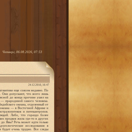
Четверг, 06.08.2026, 07:53
24.12.2010, 16:47
Атлантике еще совсем недавно. По
. Они допускают, что всего лишь
еясной до конца причине ушел на
 — прародиной самого человека.
Индийского океана, отделенный от
 океана — в Восточной Африке и
стралопитеков и питекантропов.
людей. Либо, что гораздо более
их предков жила где-то в других
и до Явы? Речь может идти только
рхеологические исследования в
 будет очень трудно. Все следы