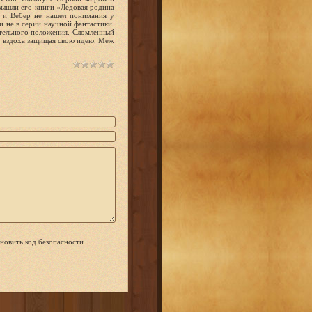
вышли его книги «Ледовая родина
, и Вебер не нашел понимания у
и не в серии научной фантастики.
ятельного положения. Сломленный
о вздоха защищая свою идею. Меж