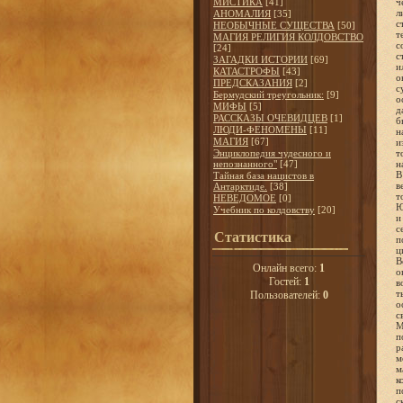
МИСТИКА
[41]
ч
л
АНОМАЛИЯ
[35]
с
НЕОБЫЧНЫЕ СУЩЕСТВА
[50]
т
МАГИЯ РЕЛИГИЯ КОЛДОВСТВО
с
[24]
с
ЗАГАДКИ ИСТОРИИ
[69]
и
КАТАСТРОФЫ
[43]
о
ПРЕДСКАЗАНИЯ
[2]
с
Бермудский треугольник:
[9]
о
МИФЫ
[5]
д
РАССКАЗЫ ОЧЕВИДЦЕВ
[1]
б
ЛЮДИ-ФЕНОМЕНЫ
[11]
н
МАГИЯ
[67]
и
Энциклопедия чудесного и
т
непознанного"
[47]
н
В
Тайная база нацистов в
в
Антарктиде.
[38]
т
НЕВЕДОМОЕ
[0]
Ю
Учебник по колдовству
[20]
и
с
Статистика
п
ц
В
Онлайн всего:
1
о
Гостей:
1
в
т
Пользователей:
0
о
с
М
п
р
м
м
к
п
с