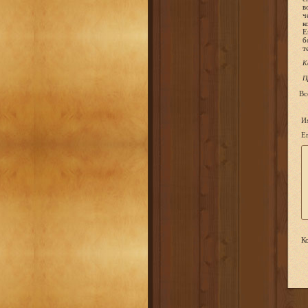
в
ч
к
Е
б
т
К
П
Вс
И
Em
Ко