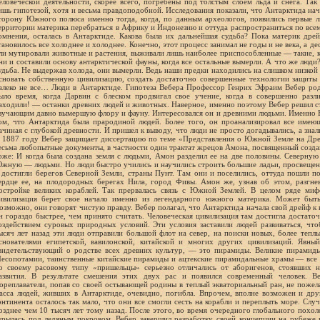
еловеческой деятельности, скорее всего, погребены под толстым слоем льда и снега. Так
ишь гипотезой, хотя и весьма правдоподобной. Исследования показали, что Антарктида на
торону Южного полюса именно тогда, когда, по данным археологов, появились первые л
ерритории материка перебраться в Африку и Индонезию и оттуда распространиться по всем
омнения, осталась в Антарктиде. Какова была их дальнейшая судьба? Пока материк дре
тановилось все холоднее и холоднее. Конечно, этот процесс занимал не годы и не века, а де
ли мутировали животные и растения, выживали лишь наиболее приспособленные — такие, 
ни и составили основу антарктической фауны, когда все остальные вымерли. А что же люди?
удьба. Не выдержав холода, они вымерли. Ведь наши предки находились на слишком низкой 
сновать собственную цивилизацию, создать достаточно совершенные технологии защиты 
алеко не все… Люди в Антарктиде. Гипотеза Вебера Профессор Генрих Эфраим Вебер род
ыло время, когда Дарвин с блеском продвигал свое учение, когда в совершенно раз
аходили! — останки древних людей и животных. Наверное, именно поэтому Вебер решил с
зучающим давно вымершую флору и фауну. Интересовался он и древними людьми. Именно В
ом, что Антарктида была прародиной людей. Более того, он проанализировал все имею
ачиная с глубокой древности. И пришел к выводу, что люди не просто догадывались, а знал
 1887 году Вебер защищает диссертацию по теме «Представления о Южной Земле на Дре
есьма любопытные документы, в частности один трактат жрецов Амона, посвященный созд
оже: И когда была создана земля с людьми, Амон разделил ее на две половины. Северну
жную — людьми. Но люди быстро учились и научились строить большие ладьи, просвещен
 достигли берегов Северной Земли, страны Пунт. Там они и поселились, оттуда пошли по
ердце ее, на плодородных берегах Нила, город Фивы. Амон же, узнав об этом, разгнев
остройке великих кораблей. Так прервалась связь с Южной Землей. В целом ряде мифо
ивилизация берет свое начало именно из легендарного южного материка. Может быть
озможно, они говорят чистую правду. Вебер полагал, что Антарктида начала свой дрейф к
н гораздо быстрее, чем принято считать. Человеческая цивилизация там достигла достато
оздействием суровых природных условий. Эти условия заставили людей развиваться, что
ысяч лет назад эти люди отправили большой флот на север, на поиски новых, более тепл
снователями египетской, вавилонской, китайской и многих других цивилизаций. Явны
видетельствующий о родстве всех древних культур, — это пирамиды. Великие пирамиды
есопотамии, таинственные китайские пирамиды и ацтекские пирамидальные храмы — все 
о своему расовому типу «пришельцы» серьезно отличались от аборигенов, стоявших н
азвития. В результате смешения этих двух рас и появился современный человек. В
ореплаватели, попав со своей остывающей родины в теплый экваториальный ран, не пожела
асса людей, живших в Антарктиде, очевидно, погибла. Впрочем, вполне возможен и дру
онтинента осталось так мало, что они все смогли сесть на корабли и переплыть море. Слу
озднее чем 10 тысяч лет тому назад. После этого, во время очередного глобального похо
крылась под ледяным покровом. Вебер завершил разработку своей концепции на рубеже 