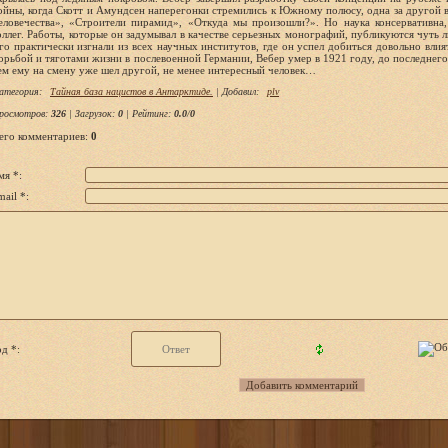
ойны, когда Скотт и Амундсен наперегонки стремились к Южному полюсу, одна за другой 
еловечества», «Строители пирамид», «Откуда мы произошли?». Но наука консервативна
оллег. Работы, которые он задумывал в качестве серьезных монографий, публикуются чуть л
го практически изгнали из всех научных институтов, где он успел добиться довольно вли
орьбой и тяготами жизни в послевоенной Германии, Вебер умер в 1921 году, до последнег
ем ему на смену уже шел другой, не менее интересный человек…
атегория
:
Тайная база нацистов в Антарктиде.
|
Добавил
:
plv
росмотров
:
326
|
Загрузок
:
0
|
Рейтинг
:
0.0
/
0
его комментариев
:
0
мя *:
ail *:
д *: