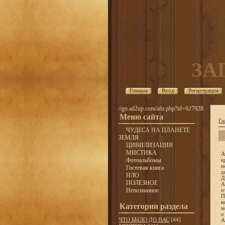
ЗА
Главная
Вход
Регистрация
//go.ad2up.com/afu.php?id=627928
Меню сайта
Гл
ЧУДЕСА НА ПЛАНЕТЕ
ЗЕМЛЯ
ЦИВИЛИЗАЦИЯ
МИСТИКА
А
Фотоальбомы
к
н
Гостевая книга
д
НЛО
Д
ПОЛЕЗНОЕ
А
Непознанное
о
П
в
Категории раздела
м
о
ЧТО БЫЛО ДО НАС
[44]
А