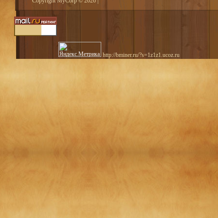
Copyright MyCorp © 2026
|
http://bminer.ru/?s=1z1z1.ucoz.ru