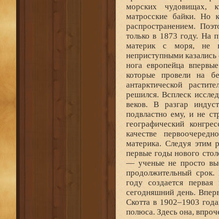
морских чудовищах, 
матросские байки. Но к
распространением. Поэ
только в 1873 году. На
материк с моря, не 
неприступными казались 
нога европейца впервые
которые провели на бе
антарктической растит
решился. Всплеск иссле
веков. В разгар индус
подвластно ему, и не с
географический конгре
качестве первоочеред
материка. Следуя этим 
первые годы нового стол
— ученые не просто выс
продолжительный срок. 
году создается первая 
сегодняшний день. Впер
Скотта в 1902–1903 год
полюса. Здесь она, впроч