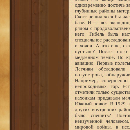
одновременно достичь з
глубинные районы матер
Скотт решил хотя бы ча
базе. И — вся экспедиц
рядом с продовольствен
него. Гибель была нас
специальное расследован
и холод. А что еще, ск
пустыне? После этого
медленном темпе. По кр
авиацию. Первые полеты
Летчики обследовали 
полуострова, обнаружи
Например, совершенно
непроходимых гор. Ест
отметили только существ
находкам придавали мал
Южный полюс. В 1929 го
других внутренних райо
было спешить? Поэто
неизученной человеком
мировой войны, в исс