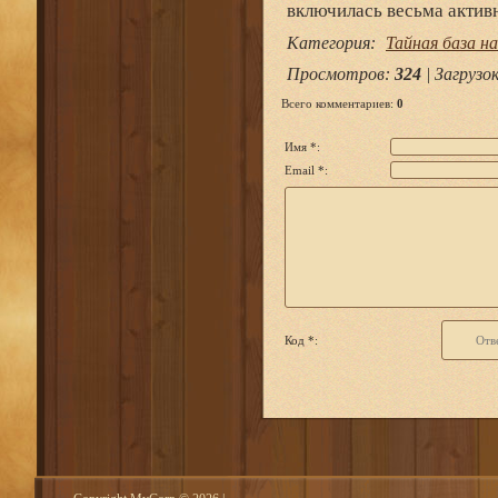
включилась весьма акти
Категория
:
Тайная база н
Просмотров
:
324
|
Загрузо
Всего комментариев
:
0
Имя *:
Email *:
Код *: