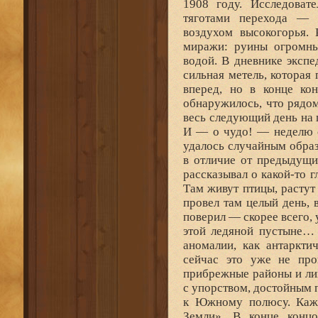
1908 году. Исследоват
тяготами перехода — 
воздухом высокогорья. 
миражи: руины огромны
водой. В дневнике экспе
сильная метель, которая
вперед, но в конце ко
обнаружилось, что рядом
весь следующий день на 
И — о чудо! — неделю с
удалось случайным обра
в отличие от предыдущи
рассказывал о какой-то г
Там живут птицы, растут
провел там целый день, 
поверил — скорее всего, 
этой ледяной пустыне… 
аномалии, как антаркти
сейчас это уже не про
прибрежные районы и лиш
с упорством, достойным 
к Южному полюсу. Кажд
Земли». В конце конц