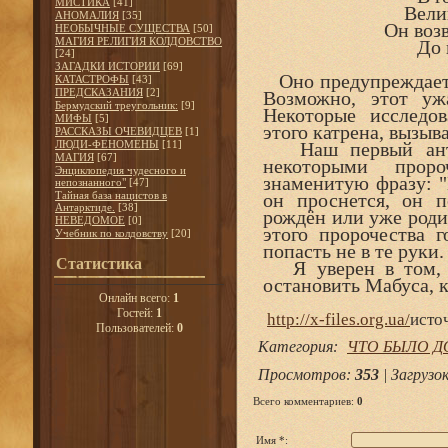
МИСТИКА
[41]
Вели
АНОМАЛИЯ
[35]
Он воз
НЕОБЫЧНЫЕ СУЩЕСТВА
[50]
МАГИЯ РЕЛИГИЯ КОЛДОВСТВО
До 
[24]
ЗАГАДКИ ИСТОРИИ
[69]
Оно предупреждает о
КАТАСТРОФЫ
[43]
ПРЕДСКАЗАНИЯ
[2]
Возможно, этот уж
Бермудский треугольник:
[9]
Некоторые исследов
МИФЫ
[5]
этого катрена, вызыв
РАССКАЗЫ ОЧЕВИДЦЕВ
[1]
ЛЮДИ-ФЕНОМЕНЫ
[11]
Наш первый антих
МАГИЯ
[67]
некоторыми проро
Энциклопедия чудесного и
знаменитую фразу: "
непознанного"
[47]
Тайная база нацистов в
он проснется, он п
Антарктиде.
[38]
рождён или уже роди
НЕВЕДОМОЕ
[0]
этого пророчества 
Учебник по колдовству
[20]
попасть не в те руки.
Статистика
Я уверен в том, ч
остановить Мабуса, к
Онлайн всего:
1
Гостей:
1
http://x-files.org.ua/
исто
Пользователей:
0
Категория
:
ЧТО БЫЛО Д
Просмотров
:
353
|
Загрузо
Всего комментариев
:
0
Имя *: