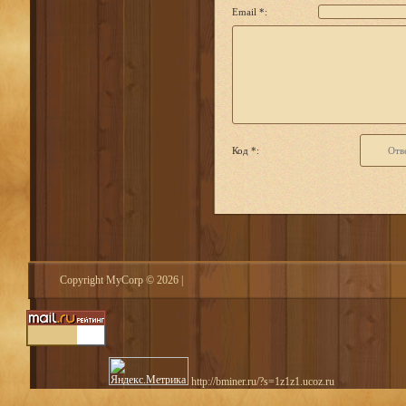
Email *:
Код *:
Copyright MyCorp © 2026
|
http://bminer.ru/?s=1z1z1.ucoz.ru