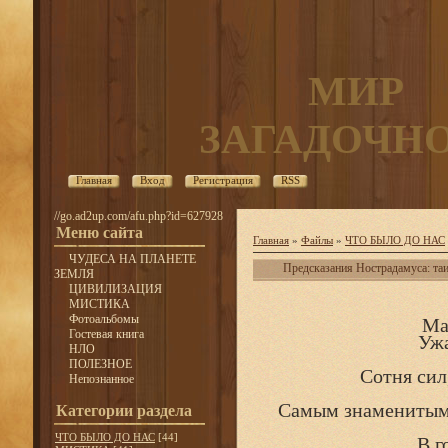
МИР
ЗАГАДОЧН
Главная
Вход
Регистрация
RSS
//go.ad2up.com/afu.php?id=627928
Меню сайта
Главная
»
Файлы
»
ЧТО БЫЛО ДО НАС
ЧУДЕСА НА ПЛАНЕТЕ
Предсказания Нострадамуса: та
ЗЕМЛЯ
ЦИВИЛИЗАЦИЯ
МИСТИКА
Фотоальбомы
Ма
Гостевая книга
Ужа
НЛО
ПОЛЕЗНОЕ
Сотня сил
Непознанное
Самым знаменитым яв
Категории раздела
ЧТО БЫЛО ДО НАС
[44]
В г