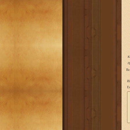
К
П
Вс
И
Em