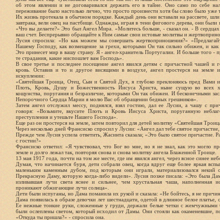
об этом явлении и не договаривался держать его в тайне. Оно само по себе нал
переживание было настолько лично, что просто произнести хотя бы слово было уже 
Их жизнь протекала в обычном порядке. Каждый день они вставали на рассвете, шли н
завтрака, вели овец на пастбище. Однажды, играя в тени фигового дерева, они был
«Что вы делаете?» Это был Ангел Мира. «Молитесь больше, - сказал он. - В сердца
ваш счет. Беспрерывно обращайте к Ним самые свои истовые молитвы и жертвоприн
Лусия спросила: «Но как можем мы совершать жертвоприношения?» «Предлагайте
Нашему Господу, как возмещение за грехи, которыми Он так сильно обижен, и как
Это принесет мир в вашу страну. Я - ангел-хранитель Португалии. И больше того - 
те страдания, какие ниспошлет вам Господь».
В свое третье и последнее посещение ангел явился детям с причастной чашей и г
кровь. Оставив и то и другое висящими в воздухе, ангел простерся на земле 
искуплении:
«Святейшая Троица, Отец, Сын и Святой Дух, я глубоко преклоняюсь пред Вами 
Плоть, Кровь, Душу и Божественность Иисуса Христа, ныне сущую во всех х
кощунства, поругания и безразличие, которыми Он так обижен. И бесконечными за
Непорочного Сердца Марии я молю Вас об обращении бедных грешников».
Затем ангел отслужил мессу, поднялся, взял гостию, дал ее Лусии, а чашу с пр
говоря: «Возьмите, вкусите Плоть и Кровь Иисуса Христа, поруганную небла
преступления и утешьте Нашего Господа».
Еще раз он простерся на земле, затем повторил для детей молитву «Святейшая Троица
Через несколько дней Франсиско спросил у Лусии: «Ангел дал тебе святое причастие,
Прежде чем Лусия успела ответить, Жасинта сказала; «Это было святое причастие. Ра
с гостии?»
Франсиско ответил: «Я чувствовал, что Бог во мне, но я не знал, как это могло п
земле и долго лежал так, повторяя снова и снова молитву ангела Блаженной Троице.
13 мая 1917 года, почти на том же месте, где им явился ангел, через ясное синее н
Думая, что начинается буря, дети собрали овец, когда вдруг еще более яркая всп
маленьким каменным дубом, под которым они играли, материализовался некий 
Прекрасную Даму, которую когда-либо видели». Лусия позже писала: «Это была Дама
изливавшая лучи света яснее и сильнее, чем хрустальная чаша, наполненная и
проникают обжигающие лучи солнца».
Дети были испуганы, но Дама поманила их рукой и сказала: «Не бойтесь, я не причин
Дама появилась в образе девочки лет шестнадцати, одетой в длинное белое платье, с
Ее нежные тонкие руки, сложенные у груди, держали белые четки с жемчужными б
были ослеплены светом, который исходил от Дамы. Они стояли как окаменевшие, п
«Откуда ты пришла?» - спросила она.