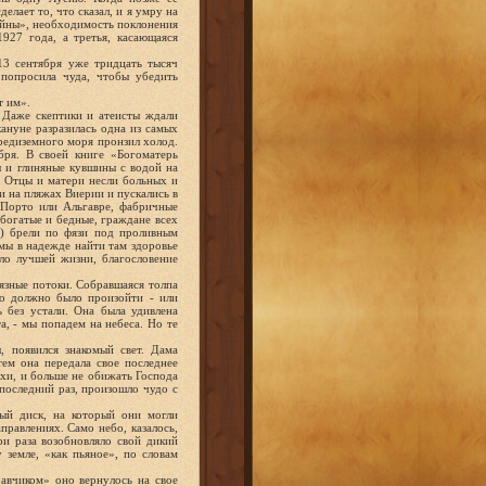
делает то, что сказал, и я умру на
тайны», необходимость поклонения
927 года, а третья, касающаяся
13 сентября уже тридцать тысяч
 попросила чуда, чтобы убедить
т им».
 Даже скептики и атеисты ждали
кануне разразилась одна из самых
редиземного моря пронзил холод.
бря. В своей книге «Богоматерь
 и глиняные кувшины с водой на
. Отцы и матери несли больных и
и на пляжах Виерии и пускались в
х Порто или Альгавре, фабричные
богатые и бедные, граждане всех
и) брели по фязи под проливным
имы в надежде найти там здоровье
ало лучшей жизни, благословение
рязные потоки. Собравшаяся толпа
до должно было произойти - или
 без устали. Она была удивлена
а, - мы попадем на небеса. Но те
, появился знакомый свет. Дама
тем она передала свое последнее
хи, и больше не обижать Господа
 последний раз, произошло чудо с
ный диск, на который они могли
аправлениях. Само небо, казалось,
ри раза возобновляло свой дикий
у земле, «как пьяное», по словам
авчиком» оно вернулось на свое