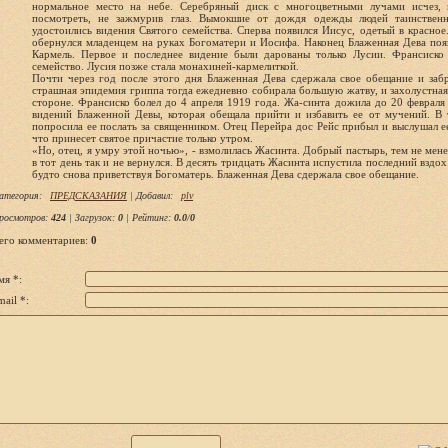
нормальное место на небе. Серебряный диск с многоцветными лучами исчез, 
посмотреть, не зажмурив глаз. Вымокшие от дождя одежды людей таинствен
удостоились видения Святого семейства. Сперва появился Иисус, одетый в красное
обернулся младенцем на руках Богоматери и Иосифа. Наконец Блаженная Дева поя
Кармель. Первое и последнее видение были дарованы только Лусии. Франсиско
семейство. Лусия позже стала монахиней-кармелиткой.
Почти через год после этого дня Блаженная Дева сдержала свое обещание и забр
страшная эпидемия гриппа тогда ежедневно собирала большую жатву, и захолустная
стороне. Франсиско болел до 4 апреля 1919 года. Жа-синта дожила до 20 февраля 
видений Блаженной Девы, которая обещала прийти и избавить ее от мучений. В т
попросила ее послать за священником. Отец Перейра дос Рейс прибыл и выслушал е
что принесет святое причастие только утром.
«Но, отец, я умру этой ночью», - взмолилась Жасинта. Добрый пастырь, тем не мен
в тот день так и не вернулся. В десять тридцать Жасинта испустила последний вздох
будто снова приветствуя Богоматерь. Блаженная Дева сдержала свое обещание.
атегория
:
ПРЕДСКАЗАНИЯ
|
Добавил
:
plv
росмотров
:
424
|
Загрузок
:
0
|
Рейтинг
:
0.0
/
0
его комментариев
:
0
мя *:
ail *: