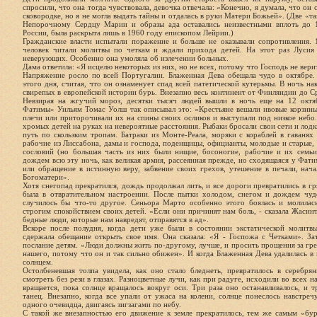
спросили, что она тогда чувствовала, девочка отвечала: «Конечно, я думала, что он с
сковородке, но я не могла выдать тайны и отдалась в руки Матери Божьей». (Две «
Непорочному Сердцу Марии и образы ада оставались неизвестными вплоть до 1
России, была раскрыта лишь в 1960 году епископом Лейрии.)
Гражданские власти испытали поражение и больше не оказывали сопротивления. 
человек читали молитвы по четкам и ждали прихода детей. На этот раз Лусия
неверующих. Особенно она умоляла об излечении больных.
Дама ответила: «Я исцелю некоторых из них, но не всех, потому что Господь не вери
Напряжение росло по всей Португалии. Блаженная Дева обещала чудо в октябре.
этого дня, считая, что он ознаменует спад всей патетической кутерьмы. В ночь на
свирепых в европейской истории бурь. Внезапно весь континент от Финляндии до С
Невзирая на жгучий мороз, десятки тысяч людей вышли в ночь еще на 12 октя
Фатимы» Уильям Томас Уолш так описывал это: «Крестьяне вешали ивовые корзины
плечи или приторочивали их на спины своих осликов и выступали под низкое небо
хромых детей на руках на невероятные расстояния. Рыбаки бросали свои сети и лодк
путь по скользким тропам. Батраки из Монте-Реала, моряки с кораблей в гаваня
рабочие из Лиссабона, дамы и господа, поденщицы, официанты, молодые и старые, 
сословий (но большая часть из них были нищие, босоногие, рабочие и их семь
дождем всю эту ночь, как великая армия, рассеянная прежде, но сходящаяся у Фат
или обращение в истинную веру, забвение своих грехов, утешение в печали, нач
Богоматери».
Хотя снегопад прекратился, дождь продолжал лить, и все дороги превратились в г
была в отвратительном настроении. После пытки холодом, снегом и дождем чу
случилось бы что-то другое. Сеньора Марто особенно этого боялась и молилась
строгим спокойствием своих детей. «Если они причинят нам боль, - сказала Жасинт
бедные люди, которые нам навредят, отправятся в ад».
Вскоре после полудня, когда дети уже были в состоянии экстатической молитвы
сдержала обещание открыть свое имя. Она сказала: «Я - Госпожа с Четками». За
послание детям. «Люди должны жить по-другому, лучше, и просить прощения за гре
нашего, потому что он и так сильно обижен». И когда Блаженная Дева удалилась в
солнцем.
Остолбеневшая толпа увидела, как оно стало бледнеть, превратилось в серебря
смотреть без рези в глазах. Разноцветные лучи, как при радуге, исходили во всех н
вращается, пока солнце вращалось вокруг оси. Три раза оно останавливалось, и т
танец. Внезапно, когда все упали от ужаса на колени, солнце понеслось навстреч
одного очевидца, двигаясь зигзагами по небу.
С такой же внезапностью его движение к земле прекратилось, тем же самым «бур