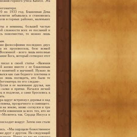
дножия горного утеса Кабесо. Эта
Богоматери.
20 по 1933 год. Блаженная Дева
елигия забывалась и становилась
дели в горных районах, маленьких
сты и невинны, большей частью
ой сложности всех ее посланий и
ась повсеместно, то можно лишь
ым.
ими философиями последних двух
а их произносила, безо всякой
 Вселенной - всего лишь неполные
ание Бога, который сотворил этот
исал в своей статье «Явления
ой жизни вместе с ее блаженным
ет понятней и значимей. Нужно ли
вался как сын бедного плотника и
о лишь поглядеть, кто были те
Богоматерь по его следам».
усия и ее маленькие друзья, как
 салки и прятки. Начался легкий
ц в подлеске, а сами бросились к
ать.
тра вдруг встряхнул деревья и над
еловека, прозрачного и сияющего.
и на землю, низко согнулся и три
ебя извинения за всех тех, кто не
: «Молитесь так. Сердца Иисуса и
оисходит вокруг. Затем они стали
ились. «Мы ощущали божественное
даже друг с другом. На следующий
исчезло. Никто из нас не говорил