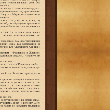
агало печати на наши уста. Это
тяжело».
а мессу, а затем, после скудного
и поражены голосом, произнесшим:
х Иисуса и Марии есть замыслы на
ошения».
 все, что у вас есть, в жертву
 мольбу за обращение грешников.
принимайте и несите смиренно все
остией. Из гостии в чашу капала
и три раза повторил молитву об
и предлагаю Вам драгоценнейшие
рамах мира, как возмещение за
слугами Его Святейшего Сердца и
ичастием - Франсиско и Жасинте,
годарными людьми. Искупите их
» и исчез.
 но что он дал Жасинте и мне?»
зве ты не видел кровь, стекавшую
роизойти». Затем он простерся на
ебо прошла сияющая вспышка света.
ышка пригвоздила их к месту. Над
образ, и тут они узрели «самую
, вся в белом, ярче, чем солнце,
скристой водой, сквозь которую
ю вам зла».
 золотой звездой на самой кайме.
усинами, крест и цепочку. Дети
ока Лусия не нарушила молчания: