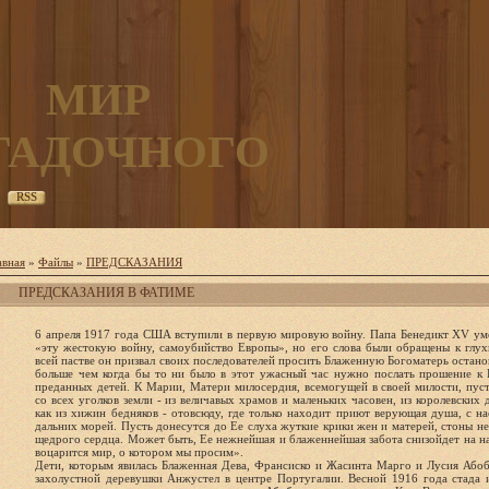
МИР
ГАДОЧНОГО
RSS
авная
»
Файлы
»
ПРЕДСКАЗАНИЯ
ПРЕДСКАЗАНИЯ В ФАТИМЕ
6 апреля 1917 года США вступили в первую мировую войну. Папа Бенедикт XV умо
«эту жестокую войну, самоубийство Европы», но его слова были обращены к глух
всей пастве он призвал своих последователей просить Блаженную Богоматерь остан
больше чем когда бы то ни было в этот ужасный час нужно послать прошение к 
преданных детей. К Марии, Матери милосердия, всемогущей в своей милости, пус
со всех уголков земли - из величавых храмов и маленьких часовен, из королевских 
как из хижин бедняков - отовсюду, где только находит приют верующая душа, с н
дальних морей. Пусть донесутся до Ее слуха жуткие крики жен и матерей, стоны н
щедрого сердца. Может быть, Ее нежнейшая и блаженнейшая забота снизойдет на н
воцарится мир, о котором мы просим».
Дети, которым явилась Блаженная Дева, Франсиско и Жасинта Марго и Лусия Абоб
захолустной деревушки Анжустел в центре Португалии. Весной 1916 года стада и