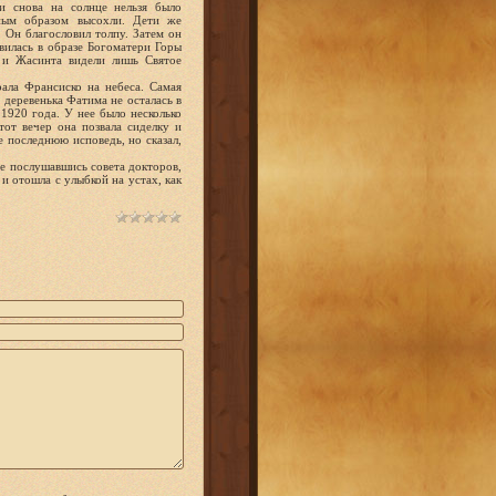
и снова на солнце нельзя было
ным образом высохли. Дети же
. Он благословил толпу. Затем он
вилась в образе Богоматери Горы
 и Жасинта видели лишь Святое
ала Франсиско на небеса. Самая
 деревенька Фатима не осталась в
1920 года. У нее было несколько
от вечер она позвала сиделку и
е последнюю исповедь, но сказал,
ее послушавшись совета докторов,
 и отошла с улыбкой на устах, как