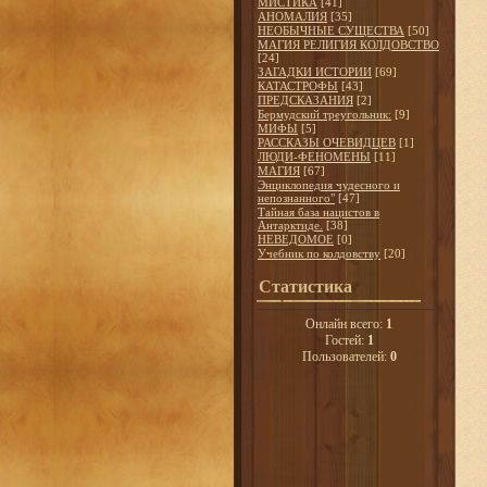
МИСТИКА
[41]
АНОМАЛИЯ
[35]
НЕОБЫЧНЫЕ СУЩЕСТВА
[50]
МАГИЯ РЕЛИГИЯ КОЛДОВСТВО
[24]
ЗАГАДКИ ИСТОРИИ
[69]
КАТАСТРОФЫ
[43]
ПРЕДСКАЗАНИЯ
[2]
Бермудский треугольник:
[9]
МИФЫ
[5]
РАССКАЗЫ ОЧЕВИДЦЕВ
[1]
ЛЮДИ-ФЕНОМЕНЫ
[11]
МАГИЯ
[67]
Энциклопедия чудесного и
непознанного"
[47]
Тайная база нацистов в
Антарктиде.
[38]
НЕВЕДОМОЕ
[0]
Учебник по колдовству
[20]
Статистика
Онлайн всего:
1
Гостей:
1
Пользователей:
0