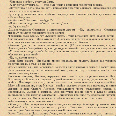
«Я пришла с небес»,-ответила Дама.
«А зачем ты спустилась?» - спросила Лусия с невинной простотой ребенка.
«Потому что я хочу, что вы, дети, приходили сюда тринадцатого числа каждого меся
такая и чего я хочу от вас».
Лусия продолжала настаивать: «А ты и вправду спустилась из рая? А могу я тоже поп
«Ты там будешь».
«А Жасинта? Она там тоже будет?»
«И Жасинта попадет на небо», - ответила Дама.
«А Франсиско?»
Дама поглядела на Франсиско с материнским укором. - «Да, - сказала она, - Франсис
первому придется произнести много молитв».
Франсиско было восемь лет, Жасинте шесть. Лусия вспомнила двух других детей,
Она спросила о них, и Дама ответила: «Один уже на небесах, а другой в чистилище»
Эти были маленькими мальчиками, и Лусия спросила об Амелии.
«Амелия будет в чистилище до конца света». (Ей исполнилось восемнадцать, ког
Амелия уже не была ребенком, а за один-единственный грех душа может оказаться нав
«Хотите ли вы отдать себя Господу и принять все страдания, которые он ниспош
обращения грешников?»
«Да, мы хотим этого».
Тогда Дама сказала: «Вы будете много страдать, но милость Божия вас укрепит
молитвы, как вы делали до сих пор».
Затем Прекрасная Дама направилась на восток, мягко скользя, и слилась с солнечным 
Дети решили никому не рассказывать об этой Даме, потому что люди стали бы толь
что они все выдумывают.
Но самая младшая, Жасинта, нарушила свое слово и проговорилась матери. На 
Богоматери обошли всю деревню. Детей осмеивали на улице, упрекали их собс
побили. Несмотря на все это, они не отказались ни от единого слова из рассказа Жас
Местный священник, отец Мануэл Ферейра, целиком отверг всю историю, и матери
деревни в день Святого Антония, тринадцатого числа следующего месяца, н
соблазнились мыслью о ярмарке. Они вернулись вместо этого в Кова-де-Ирию.
шестьдесят зевак, включая отцаЛусии. Дети начали произносить молитвы по четкам
стояли на коленях, Лусия произнесла: «Ты приказала мне прийти сегодня. Что ты х
небе вспыхнул таинственный огонь.
«Я хочу, чтобы ты вернулась сюда в следующем месяце. А теперь произноси свою
прибавляй: «О, Господи, прости нас, грешных. Спаси нас от адского пламени и п
тех, которые больше всех нуждаются в твоей милости».
Затем Прекрасная Дама сказала Лусии, что она должна научиться читать и писать, 