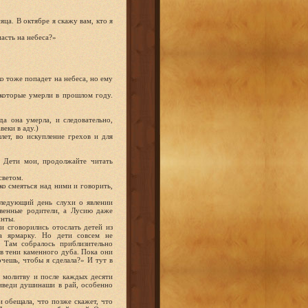
ца. В октябре я скажу вам, кто я
асть на небеса?»
ко тоже попадет на небеса, но ему
 которые умерли в прошлом году.
.
да она умерла, и следовательно,
еки в аду.)
лет, во искупление грехов и для
. Дети мои, продолжайте читать
светом.
ко смеяться над ними и говорить,
следующий день слухи о явлении
твенные родители, а Лусию даже
инты.
 сговорились отослать детей из
а ярмарку. Но дети совсем не
 Там собралось приблизительно
 в тени каменного дуба. Пока они
очешь, чтобы я сделала?» И тут в
 молитву и после каждых десяти
риведи душинаши в рай, особенно
и обещала, что позже скажет, что