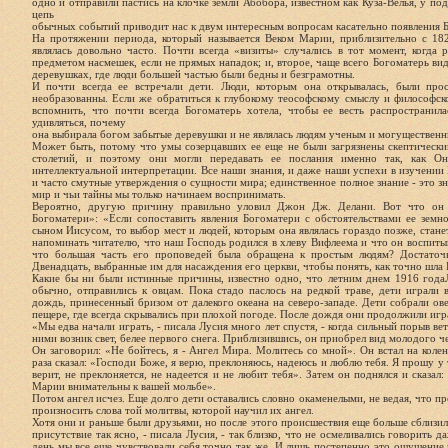
одно и отправили пастись на клочке земли Абобора, известном как Куза-Велья, у по
цепь
обычных событий приводит нас к двум интересным вопросам касательно появления 
На протяжении периода, который называется Веком Марии, приблизительно с 18
являлась довольно часто. Почти всегда «визиты» случались в тот момент, когда р
предметом насмешек, если не прямых нападок; и, второе, чаще всего Богоматерь ви
деревушках, где люди большей частью были бедны и безграмотны.
И почти всегда ее встречали дети. Люди, которым она открывалась, были про
необразованны. Если же обратиться к глубокому теософскому смыслу и философск
вспомнить, что почти всегда Богоматерь хотела, чтобы ее весть распространил
удивляться, почему
она выбирала богом забытые деревушки и не являлась людям ученым и могущественн
Может быть, потому что умы созерцавших ее еще не были загрязнены скептическ
столетий, и поэтому они могли передавать ее послания именно так, как Он
интеллектуальной интерпретации. Все наши знания, и даже наши успехи в изучении
и часто смутные утверждения о сущности мира; единственное полное знание - это зн
мир и чьи тайны мы только начинаем воспринимать.
Вероятно, другую причину правильно уловил Джон Дж. Делани. Вот что он п
Богоматери»: «Если сопоставить явления Богоматери с обстоятельствами ее земн
сыном Иисусом, то выбор мест и людей, которым она являлась гораздо позже, стан
напоминать читателю, что наш Господь родился в хлеву Вифлеема и что он воспиты
что большая часть его проповедей была обращена к простым людям? Достаточн
Двенадцать, выбранные им для насаждения его церкви, чтобы понять, как точно шла 
Какие бы ни были истинные причины, известно одно, что летним днем 1916 годаЛ
обычно, отправились к овцам. Пока стадо паслось на редкой траве, дети играли в
дождь, принесенный бризом от далекого океана на северо-западе. Дети собрали ове
пещере, где всегда скрывались при плохой погоде. После дождя они продолжили игр
«Мы едва начали играть, - писала Лусия много лет спустя, - когда сильный порыв ве
ними возник свет, белее первого снега. Приблизившись, он приобрел вид молодого ч
Он заговорил: «Не бойтесь, я - Ангел Мира. Молитесь со мной». Он встал на колен
раза сказал: «Господи Боже, я верю, преклоняюсь, надеюсь и люблю тебя. Я прошу у т
верит, не преклоняется, не надеется и не любит тебя». Затем он поднялся и сказал
Марии внимательны к вашей мольбе».
Потом ангел исчез. Еще долго дети оставались словно окаменелыми, не ведая, что пр
произносить слова той молитвы, которой научил их ангел.
Хотя они и раньше были друзьями, но после этого происшествия еще больше сблиз
присутствие так ясно, - писала Лусия, - так близко, что не осмеливались говорить 
день мы все еще чувствовали себя точно так же. И лишь постепенно это ощущение 