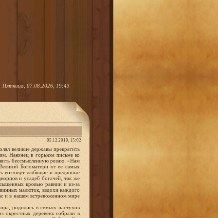
Пятница, 07.08.2026, 19:43
05.12.2010, 15:02
лял великие державы прекратить
им. Наконец в горьком письме ко
овить бессмысленную резню: «Нам
Великой Богоматери от ее самых
ть воззовут любящие и преданные
дворцов и усадеб богачей, так же
асыщенных кровью равнин и из-за
евинных малюток, вздохи каждого
ас и в нашем встревоженном мире
ора, родились в семьях пастухов
з окрестных деревень собрали в