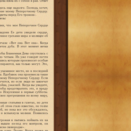
ева взяла их с собой в рай. Ответ
есь еще надолго. Господь хочет,
ение моему Непорочному Сердцу.
 цветы перед Его троном».
лезы:
омни, что мое Непорочное Сердце
адони Ее дети увидели сердце,
енное грехами мира и молящее об
ичала: «Вот она. Вот она». Когда
еток дуба. В этот момент ветки
обы Блаженная Дева спустилась с
по четкам. Их уже говорят почти
ывшись которым произносит особые
пираются, как только могут. Это,
 указанное место, но в последний
а. Вдобавок она произнесла такие
новому Непорочному Сердцу. Если
нчится, но если люди не закончат
ойна, ужасней. Когда вы увидите,
тобы предотвратить это, я приду
о Искупление в первые субботы.
 свои прегрешения по всему миру,
нные статьями в газетах, но дети
 об этом стало известно, по толпе
й, но пока все это обсуждалось,
 и вспыхнула молния. Появилось
угрожая и пытаясь поймать их на
 вышло из-под его контроля, он
асна сковородке».
ив одну Лусию. Когда позже ее