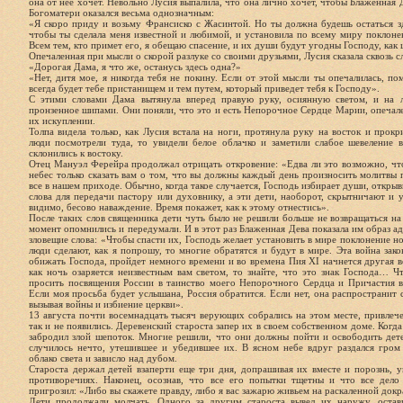
она от нее хочет. Невольно Лусия выпалила, что она лично хочет, чтобы Блаженная Д
Богоматери оказался весьма однозначным:
«Я скоро приду и возьму Франсиско с Жасинтой. Но ты должна будешь остаться зд
чтобы ты сделала меня известной и любимой, и установила по всему миру поклон
Всем тем, кто примет его, я обещаю спасение, и их души будут угодны Господу, как
Опечаленная при мысли о скорой разлуке со своими друзьями, Лусия сказала сквозь с
«Дорогая Дама, я что же, останусь здесь одна?»
«Нет, дитя мое, я никогда тебя не покину. Если от этой мысли ты опечалилась, п
всегда будет тебе пристанищем и тем путем, который приведет тебя к Господу».
С этими словами Дама вытянула вперед правую руку, осиянную светом, и на л
пронзенное шипами. Они поняли, что это и есть Непорочное Сердце Марии, опечал
их искуплении.
Толпа видела только, как Лусия встала на ноги, протянула руку на восток и прокр
люди посмотрели туда, то увидели белое облачко и заметили слабое шевеление в
склонились к востоку.
Отец Мануэл Ферейра продолжал отрицать откровение: «Едва ли это возможно, чт
небес только сказать вам о том, что вы должны каждый день произносить молитвы 
все в нашем приходе. Обычно, когда такое случается, Господь избирает души, откр
слова для передачи пастору или духовнику, а эти дети, наоборот, скрытничают и у
видимо, бесово наваждение. Время покажет, как к этому отнестись».
После таких слов священника дети чуть было не решили больше не возвращаться на
момент опомнились и передумали. И в этот раз Блаженная Дева показала им образ ад
зловещие слова: «Чтобы спасти их, Господь желает установить в мире поклонение 
люди сделают, как я попрошу, то многие обратятся и будут в мире. Эта война зако
обижать Господа, пройдет немного времени и во времена Пия XI начнется другая в
как ночь озаряется неизвестным вам светом, то знайте, что это знак Господа… Ч
просить посвящения России в таинство моего Непорочного Сердца и Причастия в
Если моя просьба будет услышана, Россия обратится. Если нет, она распространит
вызывая войны и избиение церкви».
13 августа почти восемнадцать тысяч верующих собрались на этом месте, привлече
так и не появились. Деревенский староста запер их в своем собственном доме. Когда
забродил злой шепоток. Многие решили, что они должны пойти и освободить дете
случилось нечто, утешившее и убедившее их. В ясном небе вдруг раздался гром
облако света и зависло над дубом.
Староста держал детей взаперти еще три дня, допрашивая их вместе и порознь, 
противоречиях. Наконец, осознав, что все его попытки тщетны и что все дело
пригрозил: «Либо вы скажете правду, либо я вас зажарю живьем на раскаленной докр
Дети продолжали молчать. Одного за другим староста вывел их наружу, остав