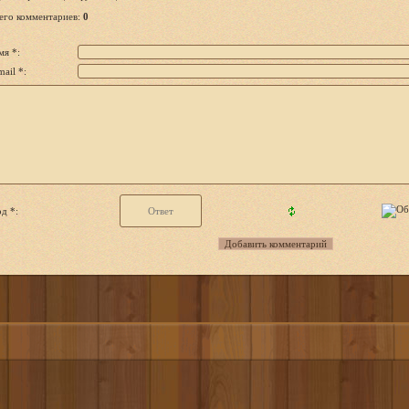
его комментариев
:
0
мя *:
ail *:
д *: