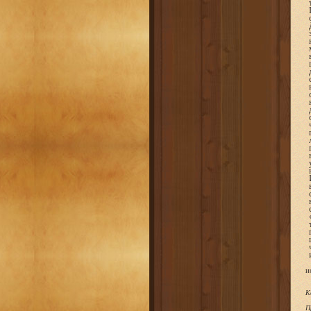
и
К
П