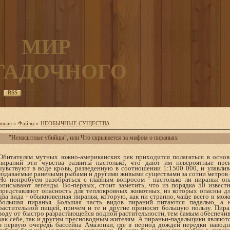
МИР
ГАДОЧНОГО
RSS
авная
»
Файлы
»
НЕОБЫЧНЫЕ СУЩЕСТВА
"Ненасытные убийцы", или Что скрывается за мифом о пираньях
Обитателям мутных южно-американских рек приходится полагаться в основ
пираний эти чувства развиты настолько, что дают им невероятные пре
чувствуют в воде кровь, разведенную в соотношении 1:1500 000, и улавли
издаваемые ранеными рыбами и другими живыми существами за сотни метров о
Но попробуем разобраться с главным вопросом - настолько ли пираньи опа
описывают легенды. Во-первых, стоит заметить, что из порядка 50 извест
представляют опасность для теплокровных животных, из которых опасны 
два вида - обыкновенная пиранья, которую, как ни странно, чаще всего и мож
большая пиранья. Большая часть видов пираний питаются падалью, а н
растительной пищей, причем и те и другие приносят большую пользу. Пир
воду от быстро разрастающейся водной растительности, тем самым обеспечи
как себе, так и другим пресноводным жителям. А пираньи-падальщики являют
в первую очередь бассейна Амазонки, где в период дождей нередки наводн