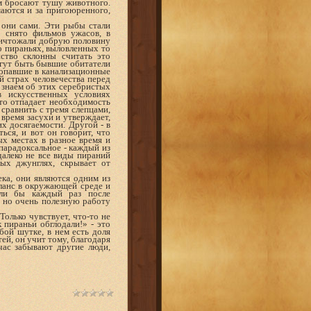
ом бросают тушу животного.
маются и за пригоюренного,
 они сами. Эти рыбы стали
о снято фильмов ужасов, в
ничтожали добрую половину
о пираньях, выловленных то
нство склонны считать это
огут быть бывшие обитатели
попавшие в канализационные
й страх человечества перед
 знаем об этих серебристых
в искусственных условиях
что отпадает необходимость
сравнить с тремя слепцами,
время засухи и утверждает,
их досягаемости. Другой - в
ься, и вот он говорит, что
ых местах в разное время и
парадоксальное - каждый из
далеко не все виды пираний
ных джунглях, скрывает от
ека, они являются одним из
ланс в окружающей среде и
али бы каждый раз после
 но очень полезную работу
Только чувствует, что-то не
к пираньи обглодали!» - это
бой шутке, в нем есть доля
ей, он учит тому, благодаря
ас забывают другие люди,