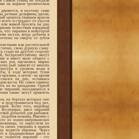
й славой убийц не поедали
ими на жарком тропическом
о движется, и поэтому сами
ны, речные дельфины, цапли,
ий ценится главным врагом
 всего и страдает от укусов
 или живой бросить на дно
ощными челюстями изрядный
ть, что пираньи в некоторой
емя засухи, когда добычи в
речены на смерть от зубов
реветками или растительной
астично, свою дурную славу.
ить стадо на другую сторону
, беспрепятственно могут
ами и имеет мало общего с
ских рек научились мирно
 этих рыб зависят от многих
ература и уровень воды в
нты, в ходе которых туши
 прилива, а затем - во время
скался на дно, оставаясь
дни кости. Но самое главное
ать их на нападение. Одной
ние пираний, находящихся в
ния также могут привлечь
ек, на берегах которых оно
у и подстраиваться под нее,
овой. Более того, индейцы
а. Во-первых, мясо пираний
легкой добычей для рыбаков.
 и подобия ножниц. Именно с
ого из южно-американских
 ножницы, то окрестили их
ить своих умерших в нашем
де водятся пираньи. Через
ют в традиционные цвета и
и талантов пираний - это