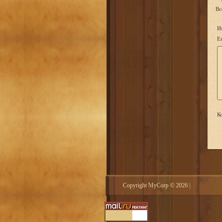
Вс
И
Em
Ко
Copyright MyCorp © 2026
|