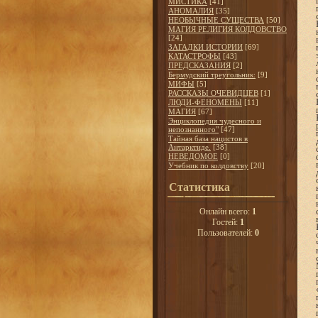
МИСТИКА
[41]
АНОМАЛИЯ
[35]
НЕОБЫЧНЫЕ СУЩЕСТВА
[50]
МАГИЯ РЕЛИГИЯ КОЛДОВСТВО
[24]
ЗАГАДКИ ИСТОРИИ
[69]
КАТАСТРОФЫ
[43]
ПРЕДСКАЗАНИЯ
[2]
Бермудский треугольник:
[9]
МИФЫ
[5]
РАССКАЗЫ ОЧЕВИДЦЕВ
[1]
ЛЮДИ-ФЕНОМЕНЫ
[11]
МАГИЯ
[67]
Энциклопедия чудесного и
непознанного"
[47]
Тайная база нацистов в
Антарктиде.
[38]
НЕВЕДОМОЕ
[0]
Учебник по колдовству
[20]
Статистика
Онлайн всего:
1
Гостей:
1
Пользователей:
0