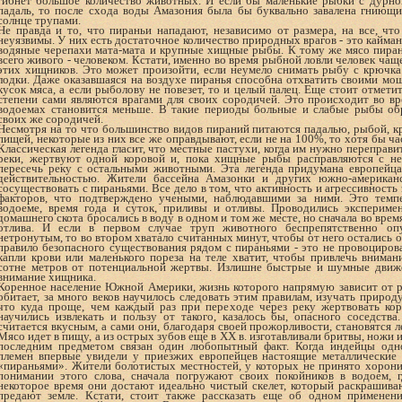
гибнет большое количество животных. И если бы маленькие рыбки с дурно
падаль, то после схода воды Амазония была бы буквально завалена гниющ
солнце трупами.
Не правда и то, что пираньи нападают, независимо от размера, на все, чт
неуязвимы. У них есть достаточное количество природных врагов - это кайма
водяные черепахи мата-мата и крупные хищные рыбы. К тому же мясо пиран
всего живого - человеком. Кстати, именно во время рыбной ловли человек чаще
этих хищников. Это может произойти, если неумело снимать рыбу с крючка
лодки. Даже оказавшаяся на воздухе пиранья способна отхватить своими м
кусок мяса, а если рыболову не повезет, то и целый палец. Еще стоит отмети
степени сами являются врагами для своих сородичей. Это происходит во вр
водоемах становится меньше. В такие периоды больные и слабые рыбы об
своих же сородичей.
Несмотря на то что большинство видов пираний питаются падалью, рыбой, к
пищей, некоторые из них все же оправдывают, если не на 100%, то хотя бы ч
Классическая легенда гласит, что местные пастухи, когда им нужно переправ
реки, жертвуют одной коровой и, пока хищные рыбы расправляются с ней
пересечь реку с остальными животными. Эта легенда придумана европейц
действительностью. Жители бассейна Амазонки и других южно-американ
сосуществовать с пираньями. Все дело в том, что активность и агрессивность
факторов, что подтверждено учеными, наблюдавшими за ними. Это темп
водоеме, время года и суток, приливы и отливы. Проводились экспериме
домашнего скота бросались в воду в одном и том же месте, но сначала во время
отлива. И если в первом случае труп животного беспрепятственно опу
нетронутым, то во втором хватало считанных минут, чтобы от него остались о
правило безопасного существования рядом с пираньями - это не провоциров
капли крови или маленького пореза на теле хватит, чтобы привлечь внима
сотне метров от потенциальной жертвы. Излишне быстрые и шумные движе
внимание хищника.
Коренное население Южной Америки, жизнь которого напрямую зависит от р
обитает, за много веков научилось следовать этим правилам, изучать природ
что куда проще, чем каждый раз при переходе через реку жертвовать кор
научились извлекать и пользу от такого, казалось бы, опасного соседств
считается вкусным, а сами они, благодаря своей прожорливости, становятся 
Мясо идет в пищу, а из острых зубов еще в XX в. изготавливали бритвы, ножи
последним предметом связан один любопытный факт. Когда индейцы одн
племен впервые увидели у приезжих европейцев настоящие металлические
«пираньями». Жители болотистых местностей, у которых не принято хорон
понимании этого слова, сначала погружают своих покойников в водоем, г
некоторое время они достают идеально чистый скелет, который раскрашива
предают земле. Кстати, стоит также рассказать еще об одном применени