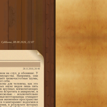
Суббота, 08.08.2026, 22:07
28.11.2010, 20:40
ном на слух и обоняние. У
имущества. Например, они
вают низкочастотные шумы,
т себя.
сны для человека, как это
ных науке видов лишь пять
для крупных млекопитающих
но встретить в аквариуме, и
есколько - исключительно
аньи-вегетарианцы очищают
вая жизненное пространство
ся «санитарами» водоемов и
ения, в результате которых