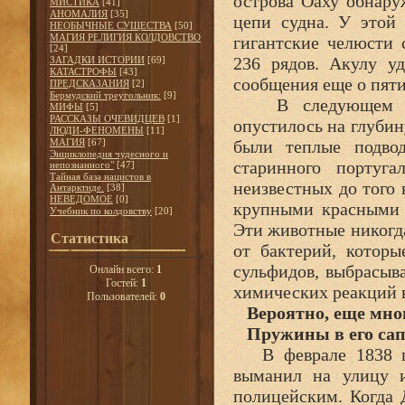
острова Оаху обнару
МИСТИКА
[41]
АНОМАЛИЯ
[35]
цепи судна. У этой 
НЕОБЫЧНЫЕ СУЩЕСТВА
[50]
МАГИЯ РЕЛИГИЯ КОЛДОВСТВО
гигантские челюсти 
[24]
236 рядов. Акулу уд
ЗАГАДКИ ИСТОРИИ
[69]
КАТАСТРОФЫ
[43]
сообщения еще о пят
ПРЕДСКАЗАНИЯ
[2]
Бермудский треугольник:
[9]
В следующем году
МИФЫ
[5]
РАССКАЗЫ ОЧЕВИДЦЕВ
[1]
опустилось на глубин
ЛЮДИ-ФЕНОМЕНЫ
[11]
МАГИЯ
[67]
были теплые подвод
Энциклопедия чудесного и
старинного португ
непознанного"
[47]
Тайная база нацистов в
неизвестных до того 
Антарктиде.
[38]
НЕВЕДОМОЕ
[0]
крупными красными щ
Учебник по колдовству
[20]
Эти животные никогда
Статистика
от бактерий, которы
сульфидов, выбрасыва
Онлайн всего:
1
Гостей:
1
химических реакций в
Пользователей:
0
Вероятно, еще мно
Пружины в его сап
В феврале 1838 г.
выманил на улицу и
полицейским. Когда 