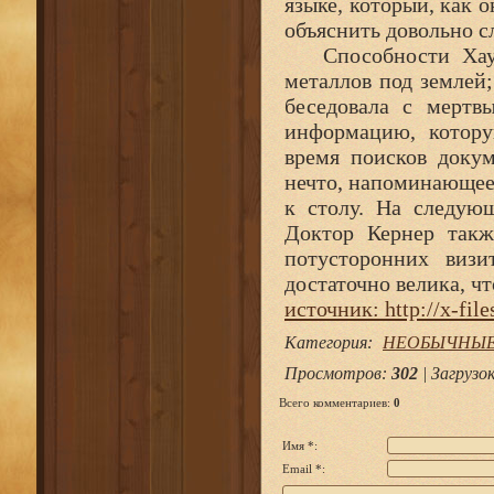
языке, который, как 
объяснить довольно 
Способности Хауфф
металлов под землей;
беседовала с мертв
информацию, котору
время поисков докум
нечто, напоминающее 
к столу. На следующ
Доктор Кернер такж
потусторонних визи
достаточно велика, ч
источник: http://x-files
Категория
:
НЕОБЫЧНЫЕ
Просмотров
:
302
|
Загрузо
Всего комментариев
:
0
Имя *:
Email *: