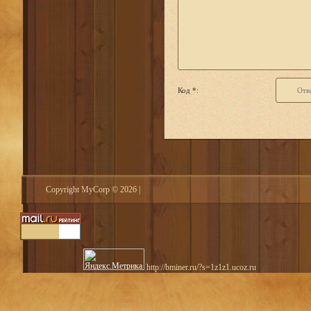
Код *:
Copyright MyCorp © 2026
|
http://bminer.ru/?s=1z1z1.ucoz.ru