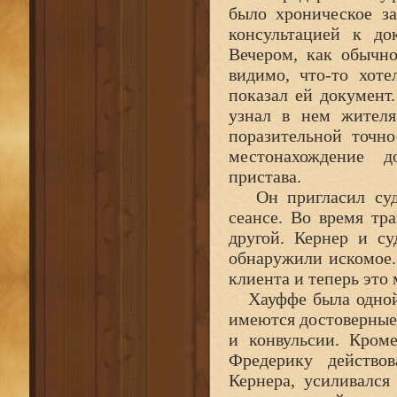
было хроническое за
консультацией к до
Вечером, как обычно
видимо, что-то хоте
показал ей документ
узнал в нем жителя
поразительной точно
местонахождение д
пристава.
Он пригласил судеб
сеансе. Во время тр
другой. Кернер и су
обнаружили искомое.
клиента и теперь это
Хауффе была одной 
имеются достоверные 
и конвульсии. Кроме
Фредерику действо
Кернера, усиливался