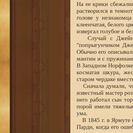
На ее крики сбежали
растворился в темнот
голове у незнакомца
клеенчатая, белого цв
извергал голубое и бе
Случай с Джейн с
"попрыгунчиком Джек
Обычно его описывали
мантии и с пружинами
В Западном Норфолке 
косматая шкура, же
старом чердаке вмест
Сначала думали, что
известный мастер роз
него работал сын то
порой имели тяжелые
ума.
В 1845 г. в Ярмуте 
Парди, когда его ош