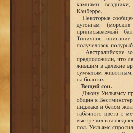
камнями всадники,
Канберре.
Некоторые сообщения
дугонгам (морски
приписываемый бан
Типичное описание
получеловек-полурыб
Австралийские зоо
предположили, что л
жившим в далекие вр
сумчатым животным, 
на болотах.
Вещий сон.
Джону Уильямсу прис
общин в Вестминстере
пиджаке и белом жил
табачного цвета с м
выстрелил в вошедшег
пол. Уильямс спросил 