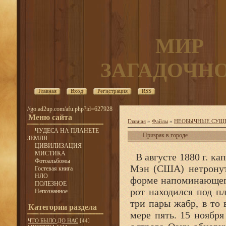
МИР
ЗАГАДОЧН
Главная
Вход
Регистрация
RSS
//go.ad2up.com/afu.php?id=627928
Меню сайта
Главная
»
Файлы
»
НЕОБЫЧНЫЕ СУЩ
ЧУДЕСА НА ПЛАНЕТЕ
Призрак в городе
ЗЕМЛЯ
ЦИВИЛИЗАЦИЯ
МИСТИКА
В августе 1880 г. ка
Фотоальбомы
Мэн (США) нетронуту
Гостевая книга
НЛО
форме напоминающего 
ПОЛЕЗНОЕ
рот находился под п
Непознанное
три пары жабр, в то
Категории раздела
мере пять. 15 ноября
ЧТО БЫЛО ДО НАС
[44]