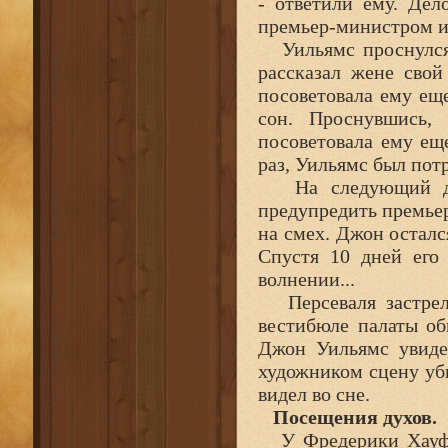
- ответили ему. Дел
премьер-министром и
Уильямс проснулся в
рассказал жене свой
посоветовала ему еще
сон. Проснувшись,
посоветовала ему ещ
раз, Уильямс был пот
На следующий ден
предупредить премьер
на смех. Джон осталс
Спустя 10 дней его 
волнении...
Персеваля застрел
вестибюле палаты о
Джон Уильямс увиде
художником сцену уби
видел во сне.
Посещения духов.
У Фредерики Хауффе