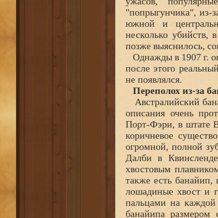
ужасов, популярны
"попрыгунчика", из-з
южной и центральн
несколько убийств, в
позже выяснилось, с
Однажды в 1907 г. он
после этого реальны
не появлялся.
Переполох из-за б
Австралийский банай
описания очень прот
Порт-Фэри, в штате В
коричневое существо
огромной, полной зуб
Далби в Квинсленде
хвостовым плавнико
также есть банайип, 
лошадиные хвост и г
пальцами на каждой и
банайипа размером 