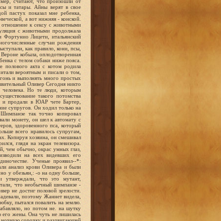
мер, считают, что произошли от
усы и татары. Айны верят в свое
ой пастух показал мне ребенка,
еческой, а вот нижняя - конской.
 отношение к сексу с животными
опуляция с животными продолжала
и Фортунио Лицети, итальянский
многочисленные случаи рождения
тупали, как правило, кони, псы,
в Вероне кобыла, оплодотворенная
бенка с телом собаки ниже пояса.
е полового акта с котом родила
читали вероятным и писали о том,
огонь и выполнять много простых
ивительный Оливер Сегодня никто
 человека. Но те люди, которым
существование такого потомства
о и продали в ЮАР чете Бартер,
ие супругов. Он ходил только на
 Шимпанзе так точно копировал
вали монету, он шел к автомату с
еров, здоровенного пса, который
Больше всего нравилось супругам,
ках. Копируя хозяина, он смешивал
лся, глядя на экран телевизора.
й, чем обычно, окрас умных глаз,
изводили на всех видевших его
диночестве. Ученые проявил--*:
али анализ крови Оливера и были
о у обезьян,: -о на одну больше,
и утверждали, что это мутант,
итали, что необычный шимпанзе -
ивер не достиг половой зрелости.
надевали, поэтому Жаннет видела,
 юбку, пытался повалить на землю.
абавляло, но потом не. на шутку
 его жены. Она чуть не лишилась
ее ночную сорочку и раздвигающей