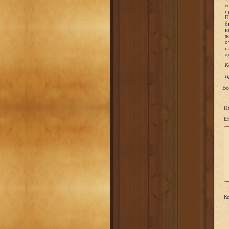
е
п
П
б
н
ж
о
н
д
К
П
Вс
И
Em
Ко