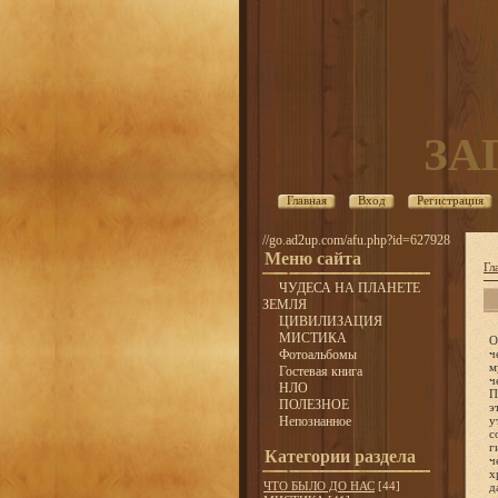
ЗА
Главная
Вход
Регистрация
//go.ad2up.com/afu.php?id=627928
Меню сайта
Гл
ЧУДЕСА НА ПЛАНЕТЕ
ЗЕМЛЯ
ЦИВИЛИЗАЦИЯ
МИСТИКА
О
Фотоальбомы
ч
м
Гостевая книга
ч
НЛО
П
ПОЛЕЗНОЕ
э
Непознанное
у
с
г
Категории раздела
ч
х
ЧТО БЫЛО ДО НАС
[44]
д