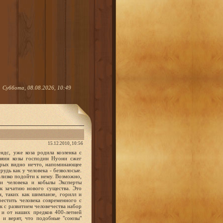
Суббота, 08.08.2026, 10:49
15.12.2010, 10:56
дс, уже коза родила козленка с
озяин козы господин Нуони сжег
орых видно нечто, напоминающее
рудь как у человека - безволосые.
лизко подойти к нему. Возможно,
ви человека и кобылы Эксперты
к зачатию нового существа. Это
, таких как шимпанзе, горилл и
рестить человека современного с
ак с развитием человечества набор
о и от наших предков 400-летней
 и верят, что подобные "союзы"