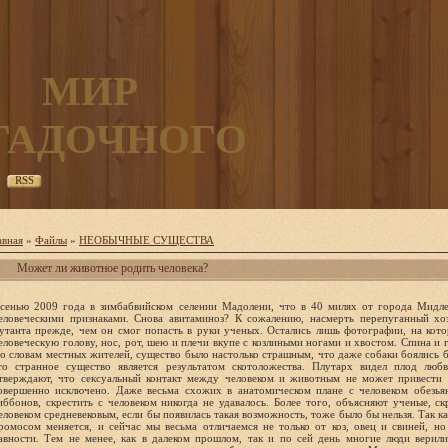
МИР
ГАДОЧНОГО
RSS
авная
»
Файлы
»
НЕОБЫЧНЫЕ СУЩЕСТВА
Может ли животное родить человека?
сенью 2009 года в зимбабвийском селении Мадолени, что в 40 милях от города Мидлен
еловеческими признаками. Снова авитаминоз? К сожалению, насмерть перепуганный х
утанта прежде, чем он смог попасть в руки ученых. Остались лишь фотографии, на кот
еловеческую голову, нос, рот, шею и плечи вкупе с козлиными ногами и хвостом. Спина и г
о словам местных жителей, существо было настолько страшным, что даже собаки боялись б
то странное существо является результатом скотоложества. Плутарх видел плод люб
тверждают, что сексуальный контакт между человеком и животным не может привести 
овершенно исключено. Даже весьма схожих в анатомическом плане с человеком обезьян
иббонов, скрестить с человеком никогда не удавалось. Более того, объясняют ученые, ск
еловеком средневековым, если бы появилась такая возможность, тоже было бы нельзя. Так к
ромосом меняется, и сейчас мы весьма отличаемся не только от коз, овец и свиней, н
авности. Тем не менее, как в далеком прошлом, так и по сей день многие люди верили