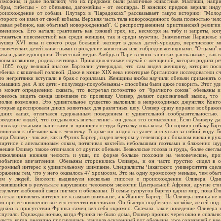
озможны, и даже полагают, что их предками были различные животные. Малгаши, напри
ебры, тибетцы - от обезьяны, дагомейцы - от леопарда. В конских предков верили инд
роисхождение от собаки. Плутарх в "Парадоксах" рассказывает такую историю: "Молод
оторого он имел от своей кобылы. Верхняя часть тела новорожденного была полностью челов
лакал ребенок, как обычный новорожденный". С распространением христианской религии
зменилось. Его начали трактовать как тяжкий грех, но, несмотря на табу и запреты, к
ставаться повсеместной как среди женщин, так и среди мужчин. Знаменитые Парацельс 
кушер XVI века и своего рода большой эксперт в делах детей-уродцев, перечисляют 
еловеческих детей животными и рождение животных или гибридов женщинами. "Отцами" выс
ьвы и даже единороги. Известный медик Амбруаз Паре в своих записках рассказывает, как 
воим хозяином, родила кентавра. Приводился также случай с женщиной, которая родила ре
 1685 году великий анатом Бартолин утверждал, что сам видел женщину, которая посл
ебенка с кошачьей головой. Даже в конце XIX века некоторые британские исследователи с
то негритянки вступали в брак с гориллами. Женщины якобы научили обезьян применять 
омашних дел. А их дети - полулюди-полуобезьяны - способны были даже говорить. Этот уд
е может определенно сказать, что встречал потомство от "брачного союза" обезьяны и
овелось видеть самца шимпанзе по прозвищу Оливер, делают однозначный вывод, что 
полне возможно. Это удивительное существо выловили в непроходимых джунглях Конг
оторые дрессировали диких животных для различных шоу. Оливер сразу поразил воображен
адних лапах, отличался сдержанным поведением и удивительной сообразительностью.
оведение людей, что создавалось впечатление - он делал это осмысленно. Если Оливеру да
рохладительными напитками и приносил оттуда бутылку кока-колы. Он кормил собаку Барт
тносился к обезьяне как к человеку. В доме он ходил в туалет и спускал за собой воду. 
огда Оливер - так же, как и Фрэнк Баргер, сидел вечером у телевизора с бокалом виски в ру
пиртное с апельсиновым соком, потягивал коктейль небольшими глотками и блаженно щури
нешне Оливер также отличался от других обезьян. Безволосые голова и грудь, более светлы
тяжеленная нижняя челюсть и уши, по форме больше похожие на человеческие, про
еобычное впечатление. Обезьяны сторонились Оливера, и он часто грустно сидел в о
громный интерес к удивительному шимпанзе. Специалисты Чикагского университета сдел
оражены тем, что у него оказалось 47 хромосом. Это на одну хромосому меньше, чем обычн
ем у людей. Биологи выдвинули несколько гипотез о происхождении Оливера. Одн
оявившийся в результате нарушения человеком экологии Центральной Африки, другие сч
езультат любовной связи пигмея и обезьянки. В семье супругов Баргер царил мир, пока Ол
н стал проявлять интерес не к самкам шимпанзе, а к Жаннет Баргер. На Оливера штаны не 
то при ее появлении все его естество восставало. Он быстро подбегал к хозяйке, лез ей под
днако в присутствии Фрэнка самец вел себя скромно. Сначала такое поведение Оливера з
спугало. Однажды ночью, когда Фрэнка не было дома, Оливер проник через окно в спальню
увств, когда, внезапно проснувшись, увидела оскаленный рот обезьяны, уже сорвавшей с н