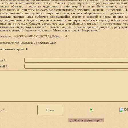
е ноги мощными волосатыми лапами. Жаннет чудом вырвалась от распаленного животно
родали обезьяну в одну из медицинских лабораторий в штате Пенсильвания, где ег
роводились ли при этом сексуальные эксперименты с участием женщин - неизвестно... 
ыла принесена в жертву богам моря поел того, как она забеременела от... деревенско
есколько месяцев назад публично занимавшийся сексом с коровой в хлеву, принял с
ертвоприношения. Когда корову начали топить, он сорвал о себя всю одежду и бросил ее
чищение от грехов. Следует учесть что секс старейшины с коровой и последующее же
азываемый обряд "гамья гамана" - является одним из самых древних ритуалов, регуляр
еревнях. Автор: Г.Федотов Источник: "Интересная газета. Невероятное"
атегория
:
НЕОБЫЧНЫЕ СУЩЕСТВА
|
Добавил
:
plv
росмотров
:
749
|
Загрузок
:
0
|
Рейтинг
:
0.0
/
0
его комментариев
:
0
мя *:
ail *:
д *: