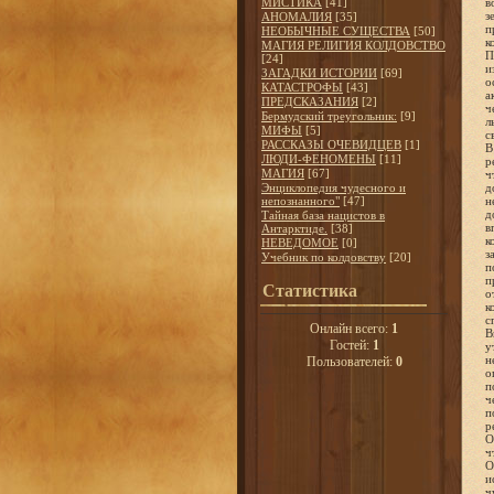
МИСТИКА
[41]
в
з
АНОМАЛИЯ
[35]
п
НЕОБЫЧНЫЕ СУЩЕСТВА
[50]
к
МАГИЯ РЕЛИГИЯ КОЛДОВСТВО
П
[24]
и
ЗАГАДКИ ИСТОРИИ
[69]
о
КАТАСТРОФЫ
[43]
а
ПРЕДСКАЗАНИЯ
[2]
ч
Бермудский треугольник:
[9]
л
МИФЫ
[5]
с
РАССКАЗЫ ОЧЕВИДЦЕВ
[1]
В
ЛЮДИ-ФЕНОМЕНЫ
[11]
р
МАГИЯ
[67]
ч
Энциклопедия чудесного и
д
непознанного"
[47]
н
д
Тайная база нацистов в
в
Антарктиде.
[38]
к
НЕВЕДОМОЕ
[0]
з
Учебник по колдовству
[20]
п
п
Статистика
о
к
с
Онлайн всего:
1
В
Гостей:
1
у
н
Пользователей:
0
о
п
ч
п
р
О
ч
О
и
ч