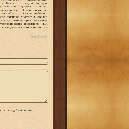
го. После этого случая Бартеры
о довольно тщательно изучали.
Тем временем в Индонезии корова
го старейшины. Этот старейшина,
амое активное участие в обряде
 в воду, символизируя тем самым
ртвоприношение животного - так
но проводящихся в индонезийских