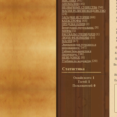
МИСТИКА
[41]
АНОМАЛИЯ
[35]
НЕОБЫЧНЫЕ СУЩЕСТВА
[50]
МАГИЯ РЕЛИГИЯ КОЛДОВСТВО
[24]
ЗАГАДКИ ИСТОРИИ
[69]
КАТАСТРОФЫ
[43]
ПРЕДСКАЗАНИЯ
[2]
Бермудский треугольник:
[9]
МИФЫ
[5]
РАССКАЗЫ ОЧЕВИДЦЕВ
[1]
ЛЮДИ-ФЕНОМЕНЫ
[11]
МАГИЯ
[67]
Энциклопедия чудесного и
.
непознанного"
[47]
Тайная база нацистов в
К
Антарктиде.
[38]
НЕВЕДОМОЕ
[0]
П
Учебник по колдовству
[20]
Вс
Статистика
И
Онлайн всего:
1
Em
Гостей:
1
Пользователей:
0