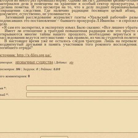
которой во много раз превышал норму. Однако листы с данными физико-технич
материалов дела и помещены на хранение в особый сектор прокуратуры, 
сделана пометка. И это несмотря на то, что к делу подшит первоначальны
сокращении следствия. Где наличию радиации посвящен целый абзац, 
документе, естественно, не упоминается.
Затеявший расследование журналист газеты «Уральский рабочий» разыс
подписавших это постановление – бывшего прокурора Л.Иванова – и спросил е
дело.
«Я сам его засекретил, и экспертизу изъял. Было сказано: «Все лишнее убрат
Имеет ли отношение к трагедии повышенная радиация или это просто со
открываются многие тайны нашего прошлого, необходимо вернуться и 
расследования ведутся энтузиастами – как правило, из числа студентов политех
В настоящее время уже не осталось следов трагедии. Лишь на перевале 
воздвигнутый друзьями в память участников того рокового восхождения.
погибшего отряда?
источник: http://x-files.org.ua/.
атегория
:
НЕОБЫЧНЫЕ СУЩЕСТВА
|
Добавил
:
plv
росмотров
:
306
|
Загрузок
:
0
|
Рейтинг
:
0.0
/
0
его комментариев
:
0
мя *:
ail *: