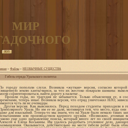
МИР
ГАДОЧНОГО
RSS
авная
»
Файлы
»
НЕОБЫЧНЫЕ СУЩЕСТВА
Гибель отряда Уральского политеха
По городу поползли слухи. Возникла «жуткая» версия, согласно которой
священную землю ханты-манси, за что их жестоко покарали шаманы: выколо
могли сориентироваться, найти дорогу к палатке…
Прошли годы, но трагедия не забывается. Только объяснения ее, в со
временами, теперь иные. Возникла версия, что отряд уничтожил НЛО, зависш
имеются чуть ли не очевидцы.
Другая версия. Как выяснилось. Перед походом студенты приходили в ге
Приполярного Урала. Но им ее не дали, мотивируя тем, что место, куда они 
даже для изысканий. Теперь-то мы знаем, что на Урале было немало таких за
испытаниями или производством ядерного оружия. «Возможно, атомная вс
таково еще одно направление поиска, который много лет по своей инициат
Алексей и Елена Коськины. Им удалось раздобыть уголовное дело, дающе
размышления. Оказывается, действительно на месте гибели ребят была обн