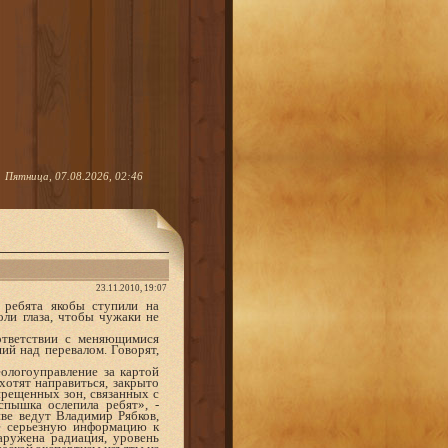
Пятница, 07.08.2026, 02:46
23.11.2010, 19:07
 ребята якобы ступили на
ли глаза, чтобы чужаки не
ответствии с меняющимися
ий над перевалом. Говорят,
ологоуправление за картой
хотят направиться, закрыто
прещенных зон, связанных с
пышка ослепила ребят», -
иве ведут Владимир Рябков,
е серьезную информацию к
аружена радиация, уровень