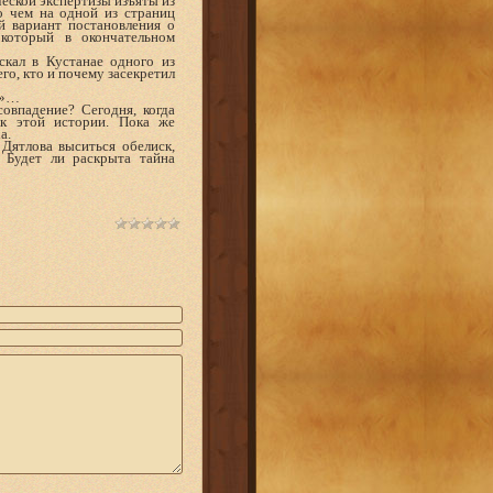
еской экспертизы изъяты из
о чем на одной из страниц
й вариант постановления о
который в окончательном
кал в Кустанае одного из
го, кто и почему засекретил
ь»…
впадение? Сегодня, когда
к этой истории. Пока же
а.
Дятлова выситься обелиск,
 Будет ли раскрыта тайна