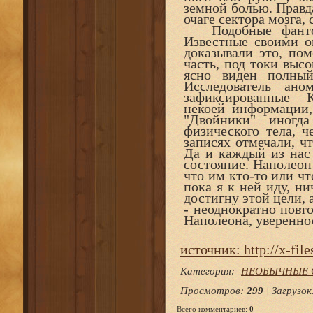
земной болью. Правда
очаге сектора мозга,
Подобные фантом
Известные своими о
доказывали это, пом
часть, под токи выс
ясно виден полный
Исследователь ан
зафиксированные К
некоей информации,
"Двойники" иногд
физического тела, 
записях отмечали, чт
Да и каждый из нас
состояние. Наполеон 
что им кто-то или чт
пока я к ней иду, ни
достигну этой цели, 
- неоднократно повт
Наполеона, увереннос
источник: http://x-files
Категория
:
НЕОБЫЧНЫЕ 
Просмотров
:
299
|
Загрузок
Всего комментариев
:
0