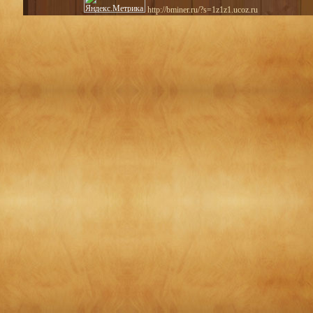
http://bminer.ru/?s=1z1z1.ucoz.ru