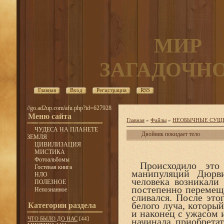
МИР
ЗАГАДОЧН
Главная
Вход
Регистрация
RSS
//go.ad2up.com/afu.php?id=627928
Меню сайта
Главная
»
Файлы
»
НЕОБЫЧНЫЕ СУЩ
ЧУДЕСА НА ПЛАНЕТЕ
Двойник покидает тело
ЗЕМЛЯ
ЦИВИЛИЗАЦИЯ
МИСТИКА
Фотоальбомы
Происходило это 
Гостевая книга
манипуляций Дюрви
НЛО
человека возникали 
ПОЛЕЗНОЕ
постепенно перемеща
Непознанное
сливался. После это
белого луча, который
Категории раздела
и наконец с ужасом 
ЧТО БЫЛО ДО НАС
[44]
начинала приобрета