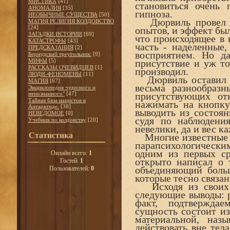
МИСТИКА
[41]
становиться очень 
АНОМАЛИЯ
[35]
гипноза.
НЕОБЫЧНЫЕ СУЩЕСТВА
[50]
Дюрвиль провел ок
МАГИЯ РЕЛИГИЯ КОЛДОВСТВО
[24]
опытов, и эффект был
ЗАГАДКИ ИСТОРИИ
[69]
что происходящее в 
КАТАСТРОФЫ
[43]
часть - наделенные,
ПРЕДСКАЗАНИЯ
[2]
восприятием. Но д
Бермудский треугольник:
[9]
МИФЫ
[5]
присутствие и уж то
РАССКАЗЫ ОЧЕВИДЦЕВ
[1]
производил.
ЛЮДИ-ФЕНОМЕНЫ
[11]
Дюрвиль оставил за
МАГИЯ
[67]
весьма разнообраз
Энциклопедия чудесного и
непознанного"
[47]
присутствующих от
Тайная база нацистов в
нажимать на кнопку 
Антарктиде.
[38]
выводить из состоян
НЕВЕДОМОЕ
[0]
судя по наблюдени
Учебник по колдовству
[20]
невелики, да и вес 
Статистика
Многие известные у
парапсихологически
одним из первых с
Онлайн всего:
1
открыто написал о 
Гостей:
1
объединяющий больш
Пользователей:
0
которые тесно связа
Исходя из своих 
следующие выводы: р
факт, подтвержда
сущность состоит из
материальной, наз
действовать вне тел