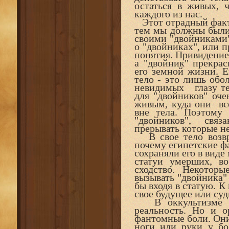
остаться в живых, 
каждого из нас.
Этот отрадный факт 
тем мы должны были 
своими "двойниками"
о "двойниках", или п
понятия. Привидение 
а "двойник" прекра
его земной жизни. 
тело - это лишь обол
невидимых
глазу т
для "двойников" оче
живым, куда
они
вс
вне тела. Поэтому
"двойников",
связ
прерывать
которые н
В свое тело возвр
почему египетские фа
сохраняли его в виде
статуи умерших, во
сходство. Некото
вызывать "двойника" 
бы входя в статую. К
свое будущее или суд
В оккультизме пр
реальность. Но и о
фантомные боли. Они
ноги или руки у бо