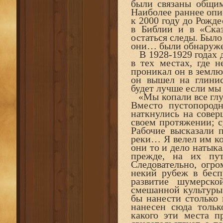
были связаны общи
Наиболее раннее опи
к 2000 году до Рожде
в Библии и в «Ска
остаться следы. Было
они… были обнаруж
В 1928-1929 годах 
в тех местах, где н
проникал он в землю
он вышел на глини
будет лучше если мы
«Мы копали все глуб
Вместо пустопород
наткнулись на совер
своем протяжении; с
Рабочие высказали 
реки… Я велел им ко
они то и дело натыка
прежде, на их пу
Следовательно, огр
некий рубеж в бесп
развитие шумерско
смешанной культуры
бы нанести столько
нанесен сюда тольк
какого эти места п