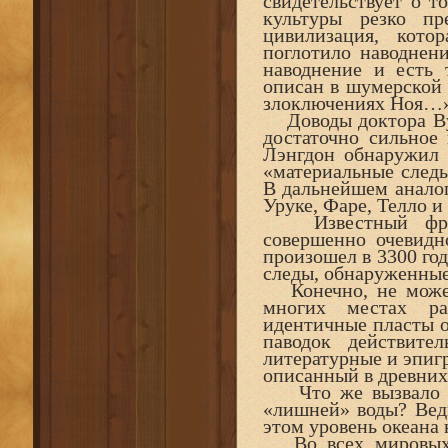
свидетельствует о то
культуры резко пр
цивилизация, кото
поглотило наводнен
наводнение и есть
описан в шумерской 
злоключениях Ноя…
Доводы доктора Ву
достаточно сильное
Лэнгдон обнаружил 
«материальные следы
В дальнейшем анало
Уруке, Фаре, Телло 
Известный франц
совершенно очевидно
произошел в 3300 год
следы, обнаруженные
Конечно, не может
многих местах р
идентичные пласты о
паводок действите
литературные и эпиг
описанный в древних 
Что же вызвало 
«лишней» воды? Ведь
этом уровень океана
Во всех мировых п