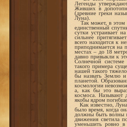
Легенды утверждаю
Живших в допотопн
(древние греки назы
Луна).
Так может, в этом 
единственный спутни
сутки устраивает н
сильнее притягивае
всего находится к не
приподнимается на п
местах – до 18 метр
давно привыкли к эт
Солнечной системе
такого примера суще
нашей такого тяжело
бы назвать Землю и
планетой. Образован
космологии невозможн
а, как бы это выра
космоса. Называют 
якобы ядром погибше
Как известно, Луна у
было время, когда о
должны быть волны 
движения светила п
уменьшить ровно в 