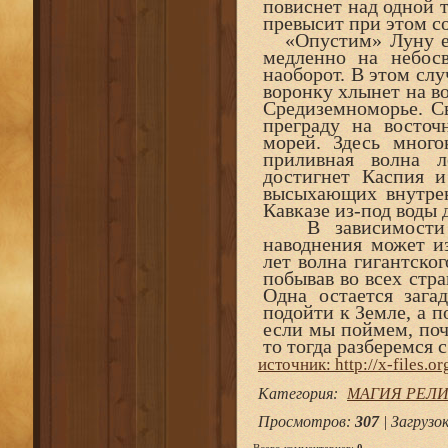
повиснет над одной 
превысит при этом с
«Опустим» Луну еще
медленно на небосв
наоборот. В этом слу
воронку хлынет на в
Средиземноморье. Св
преграду на восточ
морей. Здесь много
приливная волна л
достигнет Каспия и
высыхающих внутрен
Кавказе из-под воды
В зависимости от
наводнения может из
лет волна гигантско
побывав во всех стра
Одна остается зага
подойти к Земле, а п
если мы поймем, поч
то тогда разберемся 
источник: http://x-files.or
Категория
:
МАГИЯ РЕЛ
Просмотров
:
307
|
Загрузо