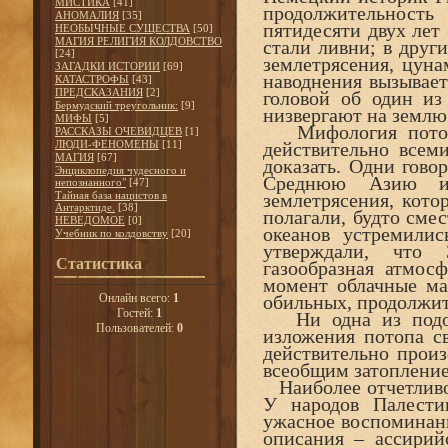
МИСТИКА
[41]
продолжительност
АНОМАЛИЯ
[35]
пятидесяти двух лет 
НЕОБЫЧНЫЕ СУЩЕСТВА
[50]
МАГИЯ РЕЛИГИЯ КОЛДОВСТВО
стали ливни; в други
[24]
землетрясения, цуна
ЗАГАДКИ ИСТОРИИ
[69]
наводнения вызывает
КАТАСТРОФЫ
[43]
ПРЕДСКАЗАНИЯ
[2]
головой об один из
Бермудский треугольник:
[9]
низвергают на землю
МИФЫ
[5]
Мифология потопа
РАССКАЗЫ ОЧЕВИДЦЕВ
[1]
ЛЮДИ-ФЕНОМЕНЫ
[11]
действительно всем
МАГИЯ
[67]
доказать. Одни гово
Энциклопедия чудесного и
Среднюю Азию и 
непознанного"
[47]
Тайная база нацистов в
землетрясения, кото
Антарктиде.
[38]
полагали, будто смес
НЕВЕДОМОЕ
[0]
океанов устремили
Учебник по колдовству
[20]
утверждали, что
Статистика
газообразная атмос
момент облачные ма
Онлайн всего:
1
обильных, продолжи
Гостей:
1
Ни одна из подобн
Пользователей:
0
изложения потопа св
действительно произ
всеобщим затоплени
Наиболее отчетливо 
У народов Палест
ужасное воспоминани
описания – ассирий