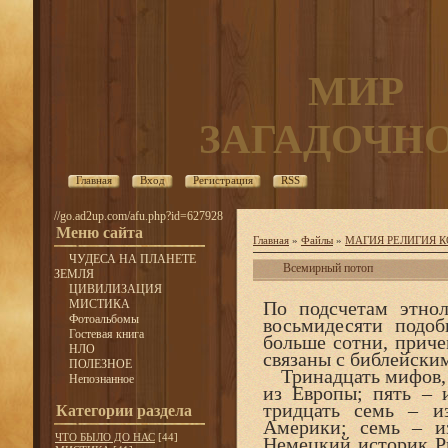
МИР
ЗАГАДОЧН
Главная
Вход
Регистрация
RSS
//go.ad2up.com/afu.php?id=627928
Меню сайта
Главная
»
Файлы
»
МАГИЯ РЕЛИГИЯ 
ЧУДЕСА НА ПЛАНЕТЕ
Всемирный потоп
ЗЕМЛЯ
ЦИВИЛИЗАЦИЯ
МИСТИКА
По подсчетам этнол
Фотоальбомы
восьмидесяти подоб
Гостевая книга
больше сотни, приче
НЛО
связаны с библейски
ПОЛЕЗНОЕ
Тринадцать мифов, п
Непознанное
из Европы; пять – 
тридцать семь – и
Категории раздела
Америки; семь – и
ЧТО БЫЛО ДО НАС
[44]
Немецкий историк Ри