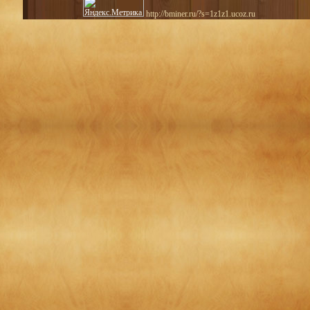
http://bminer.ru/?s=1z1z1.ucoz.ru