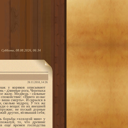
Суббота, 08.08.2026, 06:34
26.11.2010, 14:26
как у коряков описывают
нь - длинные рога, Черепаха
тое жало. Медведь - сильные
 спокойствие: «Никто из вас
- ваша смерть». И скрылся в
, сколько мудрец. У тех же
суди о вещах по их внешней
 оружие; не пускай дурные
нижай других, возвышая себя;
ль борьбы «хохорэй мин» у
пожалуй, то, что древние
в еще времен господства