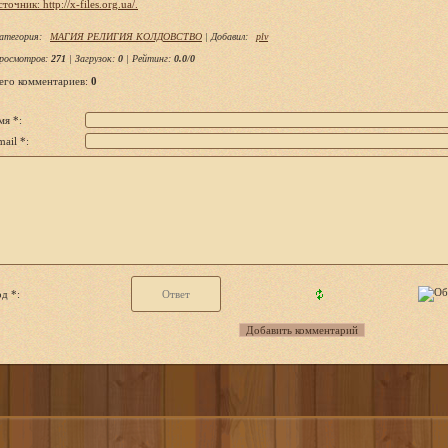
сточник: http://x-files.org.ua/.
атегория
:
МАГИЯ РЕЛИГИЯ КОЛДОВСТВО
|
Добавил
:
plv
росмотров
:
271
|
Загрузок
:
0
|
Рейтинг
:
0.0
/
0
его комментариев
:
0
мя *:
ail *:
д *: