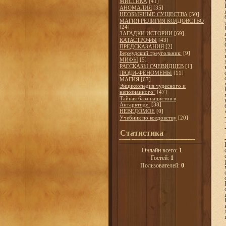
МИСТИКА
[41]
АНОМАЛИЯ
[35]
НЕОБЫЧНЫЕ СУЩЕСТВА
[50]
МАГИЯ РЕЛИГИЯ КОЛДОВСТВО
[24]
ЗАГАДКИ ИСТОРИИ
[69]
КАТАСТРОФЫ
[43]
ПРЕДСКАЗАНИЯ
[2]
Бермудский треугольник:
[9]
МИФЫ
[5]
РАССКАЗЫ ОЧЕВИДЦЕВ
[1]
ЛЮДИ-ФЕНОМЕНЫ
[11]
МАГИЯ
[67]
Энциклопедия чудесного и
непознанного"
[47]
Тайная база нацистов в
Антарктиде.
[38]
НЕВЕДОМОЕ
[0]
Учебник по колдовству
[20]
Статистика
Онлайн всего:
1
Гостей:
1
Пользователей:
0