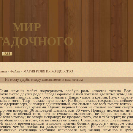
МИР
ГАДОЧНОГО
RSS
авная
»
Файлы
»
МАГИЯ РЕЛИГИЯ КОЛДОВСТВО
На мосту судьбы между шаманизмом и язычеством
Сами шаманы любят подчеркивать особую роль «своего» тотема. Вот 
бахвальство других родов перед Вороном: «Змея показала ядовитые зубы, Оле
- крепкий панцирь, Бык - рога и копыта, Цапля - клюв и крылья, Паук - ядови
лапы и когти, Тигр - оскаленную пасть». Но Ворон сказал, сохраняя полнейшее
не одержит верх, и придет единственный, кто сильнее вас всех вместе взятых 
вышине, взмахнув крылами. Однако черный Ворон не столько вестник смерти
коряков известны 36 заповедей шамана, или 36 «не». Приведу несколько: не 
форме; не обещай того, чего не сможешь выполнить; не берись первым за
мысли в голову; не говори неправду; не предавай того, кто в тебя верит; не у
не объясняй суть тому, кто не сможет ее понять. Согласимся хорошие правила.
Из давних времен пришли и многие приемы боевых искусств - недаром сти
ненцев чем-то похож на дальневосточные стили. Но любопытнее всего, 
языческие святилища частично копировали вид жилищ шаманов и духо