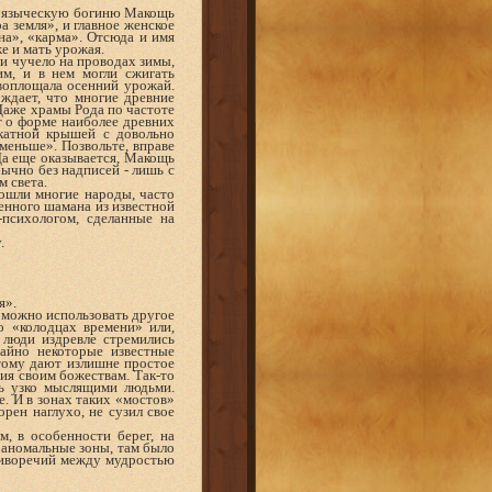
ую языческую богиню Макощь
а земля», и главное женское
на», «карма». Отсюда и имя
е и мать урожая.
ли чучело на проводах зимы,
м, и в нем могли сжигать
воплощала осенний урожай.
рждает, что многие древние
аже храмы Рода по частоте
т о форме наиболее древних
катной крышей с довольно
меньше». Позвольте, вправе
Да еще оказывается, Макощь
бычно без надписей - лишь с
м света.
рошли многие народы, часто
венного шамана из известной
психологом, сделанные на
.
я».
 можно использовать другое
о «колодцах времени» или,
 люди издревле стремились
чайно некоторые известные
этому дают излишне простое
ия своим божествам. Так-то
ль узко мыслящими людьми.
е. И в зонах таких «мостов»
орен наглухо, не сузил свое
, в особенности берег, на
а аномальные зоны, там было
отиворечий между мудростью