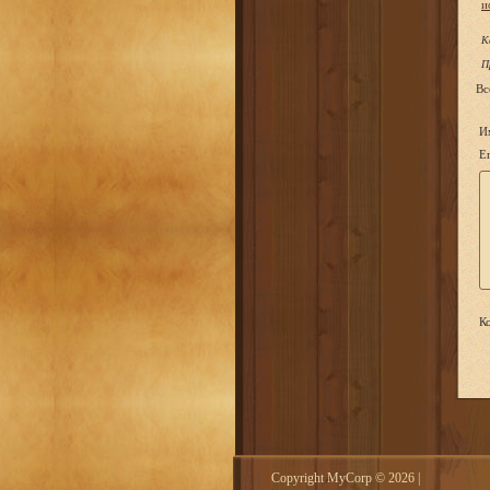
и
К
П
Вс
И
Em
Ко
Copyright MyCorp © 2026
|