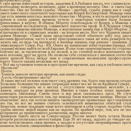
материнского рода.
В свое время известный историк, академик Б.А.Рыбаков писал, что славянск
необходимо возводить, возможно, даже к временам неолита. Она - и «мать сыр
божество. Она же богиня судьбы. «Кощь» - жребий, судьба, равно как и «кар
такого известного сказочного персонажа как Кощей Бессмертный. Макощь такж
Еще есть зимняя ипостась женского божества - Морена, в честь которой сжига
причем в очень давние времена чучело у некоторых племен было больши
приносимых в жертву. В общем, Морену освобождали от Кощея, а Макощь 
Современный исследователь славянского язычества проф. В.А.Чудинов утве
храмы посвящены именно Макощи, а жертвенные камни еще и Маре-Морене. Д
встречаемости в славянских землях - на втором месте. Вот что Чудинов пише
храмов Макощи: «Такой храм представлял собой обычную избу под двус
высоким фронтоном, часто к нему пристраивалась такая же изба размером по
сказать мы, но ведь так выглядело и жилище шамана, еще раньше - шаманки. 
символизирует Север, Род - Юг. Опять же шаманские избы-теремки (правда, о
узорами) можно найти по всей Евразии. И они тоже ориентированы по сторона
Конечно же, за тысячелетия и по лесной, и по степной полосе континента п
мало похожие друг на друга. Но позволю себе согласиться с мнением отечест
книги записей бесед между ним и современным московским профессором-
берегу Тихого океана несколько лет назад.
«- Все мы оставляем тоннели в пространстве-времени, как след в глубоком снегу
- Насовсем?
- Почти.
- Тоннель заносит метелью времени, как наши следы.
- А есть «безветренные» места?
- В таких местах человек чувствует след древних так, будто они прошли сегодн
Поскольку большинство наших сограждан живут все же не на Крайнем Севере,
сравнение - говорить не о местах с отсутствием «временных метелей», а 
скажем, запрудах на реке времени. Именно в таких особых зонах знающие
размещать святилища. Смена эпох и вер мало сказывалась здесь. Не слу
монастыри располагаются там, где некогда были языческие капища. Иногда 
объяснение: мол, так хотели лишить «конкурентов» привычных мест поклонен
оно так, но все же наивно считать основателей знаменитых обителей сто
Напротив, новые традиции чаще всего впитывали в себя старые, подобно губк
судьбы многих людей видны как на ладони. По крайней мере, тем, кто не зас
восприятие до примитивного догматизма, видно многое.
Примером такого места на Северо-западе России может быть остров Валаам
котором располагалась метеостанция. Еще 30 лет назад, задолго до «моды» н
легко почувствовать связь времен, а заодно и отсутствие непримиримых пр
шаманов, волхвов, священников и философов.