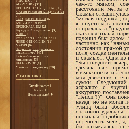
МИСТИКА
[41]
чем-то мягком, со
АНОМАЛИЯ
[35]
расстоянии метра о
НЕОБЫЧНЫЕ СУЩЕСТВА
[50]
МАГИЯ РЕЛИГИЯ КОЛДОВСТВО
Скамья отодвинулась
[24]
"мягкая подушка", от
ЗАГАДКИ ИСТОРИИ
[69]
я опустилась спин
КАТАСТРОФЫ
[43]
ПРЕДСКАЗАНИЯ
[2]
опиралась, а "подуш
Бермудский треугольник:
[9]
оказался голый парк
МИФЫ
[5]
падения был делом А
РАССКАЗЫ ОЧЕВИДЦЕВ
[1]
ЛЮДИ-ФЕНОМЕНЫ
[11]
частично как "нянька
МАГИЯ
[67]
состоянии прямой уг
Энциклопедия чудесного и
поле, создав ментал
непознанного"
[47]
Тайная база нацистов в
и скамью... Одна из
Антарктиде.
[38]
"Был поздний вечер,
НЕВЕДОМОЕ
[0]
сделала шаг... прям
Учебник по колдовству
[20]
возможности избегн
Статистика
мои движения стесн
сумки. Следующий 
Онлайн всего:
1
асфальте с друго
Гостей:
1
аккуратно поставлен
Пользователей:
0
"Пепси"!)". Она пон
назад, но не могла п
Улица была абсолю
спокойно удалялся..
несколько подобных 
переносить меня, до
бы натыкалась на 