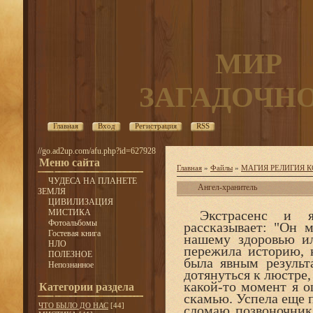
МИР
ЗАГАДОЧН
Главная
Вход
Регистрация
RSS
//go.ad2up.com/afu.php?id=627928
Меню сайта
Главная
»
Файлы
»
МАГИЯ РЕЛИГИЯ 
ЧУДЕСА НА ПЛАНЕТЕ
Ангел-хранитель
ЗЕМЛЯ
ЦИВИЛИЗАЦИЯ
МИСТИКА
Экстрасенс и яс
Фотоальбомы
рассказывает: "Он м
Гостевая книга
нашему здоровью ил
НЛО
пережила историю, 
ПОЛЕЗНОЕ
была явным результ
Непознанное
дотянуться к люстре,
какой-то момент я 
Категории раздела
скамью. Успела еще п
ЧТО БЫЛО ДО НАС
[44]
сломаю позвоночник