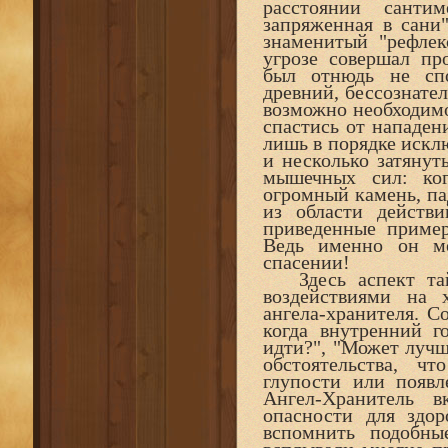
расстоянии санти
запряженная в сани
знаменитый "рефлек
угрозе совершал пр
был отнюдь не спо
древний, бессознате
возможно необходим
спастись от нападен
лишь в порядке искл
и несколько затяну
мышечных сил: ког
огромный камень, па
из области действ
приведенные приме
Ведь именно он м
спасении!
Здесь аспект тай
воздействиями на х
ангела-хранителя. С
когда внутренний г
идти?", "Может лучш
обстоятельства, ч
глупости или появ
Ангел-Хранитель в
опасности для здо
вспомнить подобн