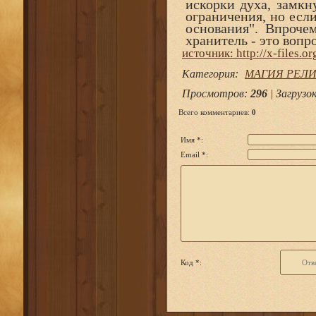
искорки духа, замкн
ограничения, но есл
основания". Впрочем
хранитель - это вопр
источник: http://x-files.or
Категория
:
МАГИЯ РЕЛ
Просмотров
:
296
|
Загрузо
Всего комментариев
:
0
Имя *:
Email *:
Код *: