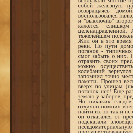
всплывали многие п
собой железную па
возвращаясь домо
воспользовался палко
и "выключив" второг
кажется слишком
целенаправленной. 
тяжелейшем положени
Жил он в это время
реки. По пути дом
поганок - типичных
смог забыть о них. 
отравить своих прес
можно осуществит
колебаний вернулся
запомнил точно место
памяти. Прошел вес
вверх по улицам (ше
поганок нет! Еще ра
землю у заборов, пре
Но никаких следов 
отлично помнил внеш
найти их он так и не
он отказался от пр
подсказали зловещ
псевдоматериаль
просуществовавшу