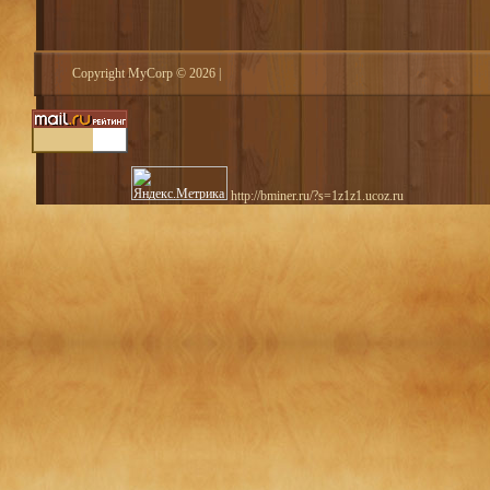
Copyright MyCorp © 2026
|
http://bminer.ru/?s=1z1z1.ucoz.ru