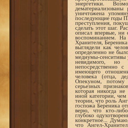
энергетики. Воз
дематериализованы
уничтожена упомян
последующие годы П.Й
преступления, поку
сделать этот шаг. Ра
описал впервые, ни 
воспоминанием. На
Хранителя, Береника 
выглядели как чело
определенно не было
медиумы-сенситивы у
невидимого, но 
непосредственно с
имеющего отношен
человека (отца, д
Опекуном, потому
серьезных признако
которая никогда не
иной категории, чем
теории, что роль Анг
госпожа Береника от
верю, что кто-либ
глубоко одухотворен
конкретное... Думаю
что Ангел-Храните