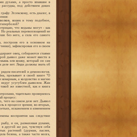
ми духами, а просто впавшие в
 рассудка, под действием диких
графу Эссекскому, есть диалог, в
рения:
олков, кошек и тому подобное,
 гиперболой?
отрицаю, что ведьмы могут - как
я. Но реальных перевоплощений не
еши без него, а сила его самого
, построив его в основном на
чники), зафиксировав его в своем
задирают овец, собираются стаями
орой дьявол даже может ввести в
мышь или кошку, который он сам
м деле нет. Люди должны знать об
 рядом писателей и демонологов.
на, призывает в своей книге "О
 и коварным, а колдовство и магию
й недуг усугублен дьяволом. Жан
такой же известной, как и книга
нтропами, тщательно проверялось
ый процесс:
о, чего на самом деле нет. Дьявол
ль в процессе зрения; во-вторых,
третьих, искажением и изменением
емены восприятия как следствие
в рыбу, и он, размахивая руками,
 в другой же раз, чувствуя себя
тых растений (дурман, паслен,
ила белена, а также части мозга,