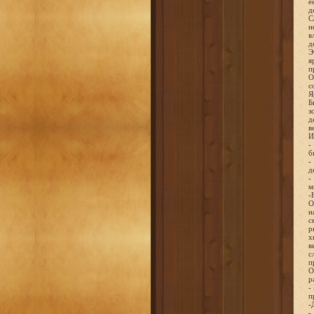
е
д
С
н
в
д
Э
я
п
О
с
Я
Б
з
д
в
И
-
б
-
д
-
м
-
О
н
с
р
х
в
с
п
О
р
-
п
-
-