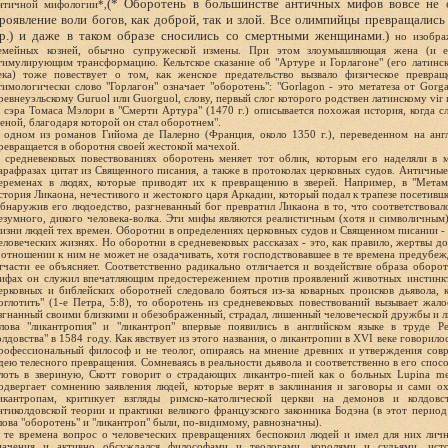
(* Оборотень в большинстве античных мифов вовсе не о
нтичной мифологии*,
роявление воли богов, как доброй, так и злой. Все олимпийцы превращались
р.) и даже в таком образе сносились со смертными женщинами.)
но изображ
емейных козней, обычно супружеской измены. При этом злоумышляющая жена (и е
тимулирующим трансформацию. Кельтское сказание об "Артуре и Горлагоне" (его латинск
ека) тоже повествует о том, как женское предательство вызвало физическое превра
тимологически слово "Горлагон" означает "оборотень": "Gorlagon - это метатеза от Gorg
ревнеуэльскому Guruol или Guorguol, слову, первый слог которого родствен латинскому vir 
 сэра Томаса Мэлори в "Смерти Артура" (1470 г.) описывается похожая история, когда с
еной, благодаря которой он стал оборотнем".
 одном из романов Гийома де Палерно (Франция, около 1350 г.), переведенном на англ
ревращается в оборотня своей жестокой мачехой.
 средневековых повествованиях оборотень меняет тот облик, которым его наделяли в
арафразах цитат из Священного писания, а также в протоколах церковных судов. Античные
еременах в людях, которые приводят их к превращению в зверей. Например, в "Метам
стория Ликаона, нечестивого и жестокого царя Аркадии, который подал к трапезе посетив
бнаружив его людоедство, разгневанный бог превратил Ликаона в то, что соответствовал
езумного, дикого человека-волка. Эти мифы являются реалистичным (хотя и символичны
изни людей тех времен. Оборотни в определениях церковных судов и Священном писании - 
еловеческих жизнях. Но оборотни в средневековых рассказах - это, как правило, жертвы д
 отношении к ним не может не озадачивать, хотя господствовавшее в те времена предубе
тчасти ее объясняет. Соответственно радикально отличается и воздействие образа оборот
ифах он служил впечатляющим предостережением против проявлений животных инстинкт
ерковных и библейских оборотней следовало бояться из-за коварных происков дьявола, 
оглотить" (1-е Петра, 5:8), то оборотень из средневековых повествований вызывает жалос
згнанный своими близкими и обезображенный, страдал, лишенный человеческой дружбы и 
лова "ликантропия" и "ликантроп" впервые появились в английском языке в труде Р
олдовства" в 1584 году. Как явствует из этого названия, о ликантропии в XVI веке говорилос
рофессиональный философ и не теолог, опираясь на мнение древних и утверждения совр
дею телесного превращения. Сомневаясь в реальности дьявола и соответственно в его спо
лоть в звериную, Скотт говорит о страдающих ликантро-пией как о больных Lupina mel
одвергает сомнению заявления людей, которые верят в заклинания и заговоры и сами о
икантропам, критикует взгляды римско-католической церкви на демонов и колдов
нтиколдовской теории и практики великого французского законника Бодэна (в этот период
лова "оборотень" и "ликантроп" были, по-видимому, равнозначны).
 те времена вопрос о человеческих превращениях беспокоил людей и имел для них личн
начения и активно обсуждался философами и теологами, королями и судьями, ист