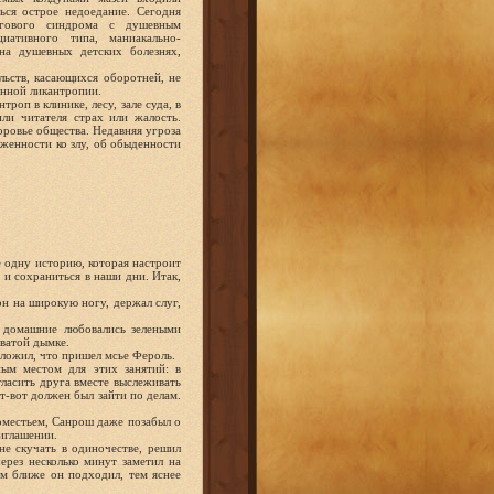
ься острое недоедание. Сегодня
згового синдрома с душевным
циативного типа, маниакально-
на душевных детских болезнях,
льств, касающихся оборотней, не
енной ликантропии.
роп в клинике, лесу, зале суда, в
или читателя страх или жалость.
оровье общества. Недавняя угроза
женности ко злу, об обыденности
е одну историю, которая настроит
 и сохраниться в наши дни. Итак,
н на широкую ногу, держал слуг,
о домашние любовались зелеными
ватой дымке.
ложил, что пришел мсье Фероль.
ым местом для этих занятий: в
гласить друга вместе выслеживать
т-вот должен был зайти по делам.
поместьем, Санрош даже позабыл о
иглашении.
е скучать в одиночестве, решил
ерез несколько минут заметил на
м ближе он подходил, тем яснее