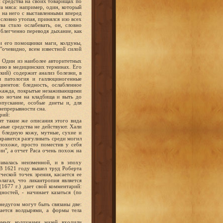
и средства на своих товарищах по
а мяса: например, один, который
 на него с выставленными вперед
словно утопая, принялся изо всех
а стало ослабевать, он, словно
блегченно переводя дыхание, как
и его помощники маги, колдуны,
 "очевидно, всем известной силой
. Один из наиболее авторитетных
пию в медицинских терминах. Его
кий) содержит анализ болезни, в
я патология и галлюциногенные
иентов: бледность, ослабленное
ая жажда, покрытые незаживающими
 по ночам на кладбища и выть до
опускание, особые диеты и, для
непрерывности сна.
рий:
ят такие же описания этого вида
ьные средства не действуют. Хали
т бледную кожу, мутные, сухие и
нравится разгуливать среди могил
похоже, просто поместив у себя
ии", а отчет Раса очень похож на
авалась неизменной, и в эпоху
В 1621 году вышел труд Роберта
еской точек зрения, касается ее
лагал, что ликантропия является
1677 г.) дает свой комментарий:
остей, - начинает казаться (по
недугом могут быть связаны две:
вается волдырями, а формы тела
яемых колдунами мазей входили