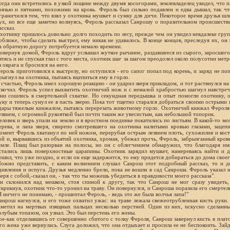
огда они встретились в узкой лощине между двумя косогорами, землевладелец увидел, что 
рязью и пятнами, похожими на кровь. Фероль был сильно подавлен и едва дышал, так ч
граничился тем, что взял у охотника мушкет и сумку для дичи. Некоторое время друзья шл
ух, но все еще заметно волнуясь, Фероль рассказал Санрошу о поразительном происшестви
ассказ.
хотнику пришлось довольно долго походить по лесу, прежде чем он увидел невдалеке груп
оближе, чтобы сделать выстрел, ему никак не удавалось. В конце концов, преследуя их, он
а обратную дорогу потребуется немало времени.
овернув домой, Фероль вдруг услышал жуткое рычание, раздавшееся из сырого, заросшег
ятясь и не спуская глаз с того места, охотник шаг за шагом преодолел около полусотни мет
з оврага и бросился на него.
ероль приготовился к выстрелу, но оступился - его сапог попал под корень, и заряд не по
рыгнул на охотника, пытаясь вцепиться ему в горло.
 счастью, Фероль имел хорошую реакцию - он ударил зверя прикладом, и тот растянулся на 
скочил. Фероль успел выхватить охотничий нож и с немалой храбростью шагнул навстре
ни сошлись в смертельной схватке. Но секундная передышка и опыт помогли охотнику, 
уку и теперь сунул ее в пасть зверю. Пока тот тщетно старался добраться своими острыми
дары тяжелым кинжалом, пытаясь перерезать животному горло. Охотничий кинжал Фероля 
езвием, с огромной рукояткой был почти таким же увесистым, как небольшой топорик.
еловек и зверь упали на землю и в яростном поединке покатились по листьям. В какой-то м
ерева, и лапа зверя, свирепо смотревшего на охотника налитыми кровью глазами, зацепи
омент Фероль хватанул по ней ножом, перерубая острым лезвием плоть, сухожилия и кост
ой и, вырвавшись из объятий охотника, хромая, убежал прочь, Фероль, забрызганный кров
емле. Плащ был разорван на полосы, но он с облегчением обнаружил, что благодаря им
стались лишь поверхностные царапины. Охотник зарядил мушкет, намереваясь найти и д
ешил, что уже поздно, и если он еще задержится, то ему придется добираться до дома своег
ожно представить, с каким волнением слушал Санрош этот подробный рассказ, то и д
дивления и испуга. Друзья медленно брели, пока не вошли в сад Санроша. Фероль указал 
веря с собой,-сказал он, - так что ты можешь убедиться в правдивости моего рассказа".
н склонился над мешком, стоя спиной к другу, так что Санрош не мог сразу увидеть, 
скрикнув, охотник что-то уронил на траву. Он повернулся, и Санроша поразила его смертел
Я ничего не понимаю, - прошептал Фероль, - ведь это же была волчья лапа!"
анрош нагнулся, и его тоже охватил ужас: на траве лежала свежеотрубленная кисть руки.
аметил на мертвых изящных пальцах несколько перстней. Один из них, искусно сделанн
олубым топазом, он узнал. Это был перстень его жены.
ое-как отделавшись от совершенно сбитого с толку Фероля, Санрош завернул кисть в плато
го жена уже вернулась. Слуга доложил, что она отдыхает и просила ее не беспокоить. За