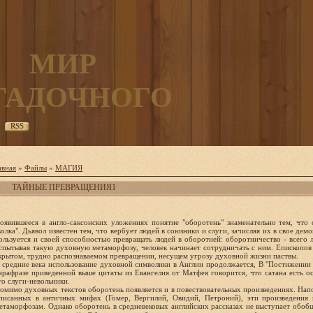
МИР
ГАДОЧНОГО
RSS
авная
»
Файлы
»
МАГИЯ
ТАЙНЫЕ ПРЕВРАЩЕНИЯ1
оявившееся в англо-саксонских уложениях понятие "оборотень" знаменательно тем, что
волка". Дьявол известен тем, что вербует людей в союзники и слуги, зачисляя их в свое дем
ользуется и своей способностью превращать людей в оборотней: оборотничество - всего л
спытывая такую духовную метаморфозу, человек начинает сотрудничать с ним. Епископо
крытом, трудно распознаваемом превращении, несущем угрозу духовной жизни паствы.
 средние века использование духовной символики в Англии продолжается, В "Постижении с
арафразе приведенной выше цитаты из Евангелия от Матфея говорится, что сатана есть ос
го слуги-невольники.
омимо духовных текстов оборотень появляется и в повествовательных произведениях. Нап
писанных в античных мифах (Гомер, Вергилий, Овидий, Петроний), эти произведения
етаморфозам. Однако оборотень в средневековых английских рассказах не выступает обобщ