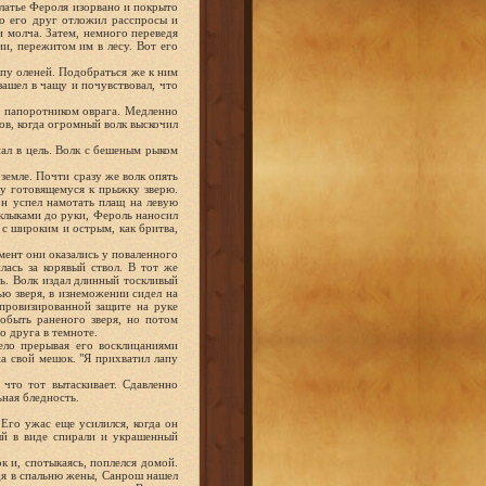
платье Фероля изорвано и покрыто
то его друг отложил расспросы и
и молча. Затем, немного переведя
и, пережитом им в лесу. Вот его
пу оленей. Подобраться же к ним
 зашел в чащу и почувствовал, что
о папоротником оврага. Медленно
ров, когда огромный волк выскочил
пал в цель. Волк с бешеным рыком
земле. Почти сразу же волк опять
чу готовящемуся к прыжку зверю.
он успел намотать плащ на левую
 клыками до руки, Фероль наносил
с широким и острым, как бритва,
омент они оказались у поваленного
лась за корявый ствол. В тот же
ь. Волк издал длинный тоскливый
ью зверя, в изнеможении сидел на
провизированной защите на руке
обыть раненого зверя, но потом
о друга в темноте.
ело прерывая его восклицаниями
на свой мешок. "Я прихватил лапу
что тот вытаскивает. Сдавленно
ьная бледность.
 Его ужас еще усилился, когда он
ый в виде спирали и украшенный
к и, спотыкаясь, поплелся домой.
йдя в спальню жены, Санрош нашел