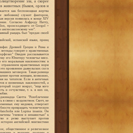
лицетворение зла, а скорее
 в животных (быков, орлов и
ается как беспомощная жертва
е любовник) служит фактором,
ая версия появилась в конце XIV
щение. Согласно Алфреду Натту,
alon, происходящего от Gorgol =
и англосаксонскому wer".
лавный рыцарь был "предан своей
ийский, испанский языки, принц
 мифах Древней Греции и Рима и
 легенды говорят о нравственных
орфозах" Овидия рассказывается
шему его Юпитеру человечье мясо.
о его моральным наклонностям: в
м) отражением нравственных норм
это проявление дьявольских сил в
омашних заговоров. Такая разница
ждение против женщин, возможно,
ня на читателя. Если в античных
ов и низменных наклонностей, а
который ходит вокруг, "ища кого
ть и сочувствие, т. к. в них он,
любви.
еджинадца Скотта "Разоблачение
ь в связи с колдовством. Скотт, не
еменных ему медиков, отвергает
собности превращать человеческую
ancholia или Lupina insania. Он
хвачены "гневом и ненавистью" к
ство и резко выступает против
 истории английской лингвистики
ое, общественное и религиозное
ориками и врачами, поэтами и