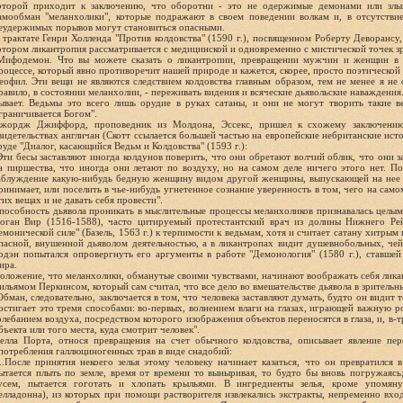
оторой приходит к заключению, что оборотни - это не одержимые демонами или злы
амообман "меланхолики", которые подражают в своем поведении волкам и, в отсутствие
еудержимых порывов могут становиться опасными.
 трактате Генри Холленда "Против колдовства" (1590 г.), посвященном Роберту Деворансу, 
отором ликантропия рассматривается с медицинской и одновременно с мистической точек з
Мифодемон. Что вы можете сказать о ликантропии, превращении мужчин и женщин в в
роцессе, который явно противоречит нашей природе и кажется, скорее, просто поэтической
еофил. Эти вещи не являются следствием колдовства главным образом, тем не менее я не 
равило, в состоянии меланхолии, - переживать видения и всяческие дьявольские наваждени
ывает. Ведьмы это всего лишь орудие в руках сатаны, и они не могут творить такие в
граничивается Богом".
жордж Джиффорд, проповедник из Молдона, Эссекс, пришел к схожему заключению
видетельствах англичан (Скотт ссылается большей частью на европейские небританские исто
руде "Диалог, касающийся Ведьм и Колдовства" (1593 г.):
Эти бесы заставляют иногда колдунов поверить, что они обретают волчий облик, что они 
а пиршества, что иногда они летают по воздуху, но на самом деле ничего этого нет. П
аблуждение какую-нибудь бедную женщину видом другой женщины, выпускающей на нее 
ринимает, или поселить в чье-нибудь угнетенное сознание уверенность в том, чего на само
тих вещах и не давать себя провести".
пособность дьявола проникать в мыслительные процессы меланхоликов признавалась целым
оган Вир (1516-1588), часто цитируемый протестантский врач из долины Нижнего Рей
емонической силе" (Базель, 1563 г.) к терпимости к ведьмам, хотя и считает сатану хитрым
пасной, внушенной дьяволом деятельностью, а в ликантропах видит душевнобольных, че
одэн попытался опровергнуть его аргументы в работе "Демонология" (1580 г.), ставшей 
ира.
оложение, что меланхолики, обманутые своими чувствами, начинают воображать себя лика
ильямом Перкинсом, который сам считал, что все дело во вмешательстве дьявола в зрительн
Обман, следовательно, заключается в том, что человека заставляют думать, будто он видит т
остигает это тремя способами: во-первых, волнением влаги на глазах, играющей важную ро
олебанием воздуха, посредством которого изображения объектов переносятся в глаза, и, в-
бъекта или того места, куда смотрит человек".
елла Порта, относя превращения на счет обычного колдовства, описывает явление пер
потребления галлюциногенных трав в виде снадобий:
...После принятия некоего зелья этому человеку начинает казаться, что он превратился 
ытается плыть по земле, время от времени то выныривая, то будто бы вновь погружаясь;
усем, пытается гоготать и хлопать крыльями. В ингредиенты зелья, кроме упомяну
елладонна), из которых при помощи растворителя извлекались экстракты, непременно вход