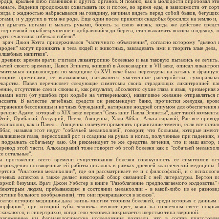
ердца, крыльев либо плавников и других органов. Я помню, как в молодости опробовал эт
омнате. Видения продолжали охватывать их и потом, во время еды, в зависимости от сорт
сегда с жадностью набрасывался на говядину, начинал видеть перед собой быков, бегущих
огами, и у других в том же роде. Еще один после принятия снадобья бросился на землю и, 
ил дрыгать ногами и махать руками, борясь за свою жизнь; когда же действие средств
отерпевший кораблекрушение и добравшийся до берега, стал выжимать волосы и одежду, о
удто счастливо избежал гибели".
 врач Джон Котта придерживался "частичного объяснения", согласно которому "дьявол 
ародеи" могут проникать в тела людей и животных, завладевать ими и творить злые дела,
олшебных напитков".
 древних времен врачи считали ликантропию болезнью и как таковую пытались ее лечить
рачей своего времени, Павел Эгинета, живший в Александрии в VII веке, описал ликантро
емитомная энциклопедия по медицине (в XVI веке была переведена на латынь и французс
отором причинами, ее вызвавшими, называются умственные расстройства, гуморальна
екарства. Павел перечисляет следующие симптомы своих страдающих ликантропией пац
рение, отсутствие слез и слюны и, как результат, абсолютно сухие глаза и язык, чрезмерн
анами ноги (от ушибов при ходьбе на четвереньках), навязчивое желание отправляться
ассвета. В качестве лечебных средств он рекомендует баню, прочистки желудка, кров
странения бессонницы и ночных блужданий, натирание ноздрей опиумом для обеспечения 
ренсис Адаме, который в XIX веке перевел "Семь книг Павла Эгинеты", дает такой коммента
Этий, Орибасий, Актуарий, Пселл, Авиценна, Хали Аббас, Альха-саравий, Рас-все привод
еланхолии, как и Павел... Авиценна советует применять прижигание темени, если все остал
ббас, называя этот недуг "собачьей меланхолией", говорит, что больным, которые имею
валившиеся глаза, пересохший рот и ссадины на руках и ногах, полученные при падениях, 
 подражать собачьему лаю. Он рекомендует те же средства лечения, что и наш автор, 
еревод этой части. Альхасаравий тоже говорит об этой болезни как о "собачьей меланхол
се остальные".
а протяжении всего времени существования болезни совокупность ее симптомов ост
озрождения посвященные ей работы писались в рамках древней классической медицины. 
ертона "Анатомия меланхолии", где он рассматривает ее и с философской, и с психологич
ечевых аспектов а также делает некоторый обзор связанной с ней литературы. Бертон по
ормой безумия. Врач Джон Уэбстер в книге "Разоблачение предполагаемого колдовства" (
Некоторым людям, пребывающим в состоянии меланхолии - в какой-либо из ее разновидн
ричине больного воображения), что они превращаются в волков".
олгая история медицины дала жизнь многим теориям болезней, среди которых с данным 
порфирия", при которой зубы человека меняют цвет, кожа на солнечном свете покры
скажаются, и гипертрихоз, когда тело человека покрывается шерстью типа звериной.
овременные им фармакологические исследования показали, что в состав приготовл