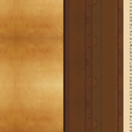
г
п
р
д
п
И
п
С
л
У
в
и
Ж
Г
В
Т
Ч
С
В
Н
ч
н
В
б
П
с
О
Ф
ч
о
Ф
А
в
С
п
п
в