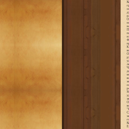
К
г
о
д
р
О
п
н
П
п
и
Ф
п
К
в
О
р
у
л
Ч
д
м
в
з
о
р
М
у
з
О
в
"
С
з
г
К
Е