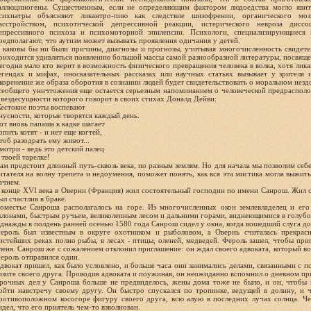
аллюциногены. Существенным, если не определяющим фактором людоедства могло явит
сихиатры объясняют ликантро-пию как следствие шизофрении, органического мо
асстройством, психотической депрессивной реакции, истерического невроза диссо
епрессивного психоза и психомоторной эпилепсии. Психологи, специализирующиеся 
редполагают, что аутизм может вызывать проявления одичания у детей.
 каковы бы ни были причины, диагнозы и прогнозы, учитывая многочисленность свидете
риходится удивляться появлению большой массы самой разнообразной литературы, посвящ
егодня мало кто верит в возможность физического превращения человека в волка, хотя ликант
егендах и мифах, иносказательных рассказах или научных статьях вызывает у зрителя 
коренение же образа оборотня в сознании людей будет свидетельствовать о моральном незд
сеобщего уничтожения еще остается серьезным напоминанием о человеческой предрасполо
 вездесущности которого говорит в своих стихах Доналд Дейви:
естокие поэты воспевают
нусности, которые творятся каждый день.
от вновь папаша к кадке шагает
опить котят - и нет еще когтей,
тоб разодрать ему живот...
мотри - ведь это детский палец
 твоей тарелке!
ам предстоит длинный путь-сквозь века, по разным землям. Но для начала мы позволим себ
итателя на волну трепета и недоумения, поможет понять, как вся эта мистика могла выжить
ачнем.
 конце XVI века в Оверни (Франция) жил состоятельный господин по имени Санрош. Жил о
ыл счастлив в браке.
оместье Санроша располагалось на горе. Из многочисленных окон землевладелец и ег
клонами, быстрым ручьем, великолепным лесом и дальними горами, виднеющимися в голубо
днажды в полдень ранней осенью 1580 года Санрош сидел у окна, когда вошедший слуга до
ероль был известным в округе охотником и рыболовом, а Овернь считалась прекрасн
истейших реках полно рыбы, в лесах - птицы, оленей, медведей. Фероль зашел, чтобы при
леня. Санрош же с сожалением отклонил приглашение: он ждал своего адвоката, который во
ероль отправился один.
двокат пришел, как было условлено, и больше часа они занимались делами, связанными с 
изите своего друга. Проводив адвоката и поужинав, он неожиданно вспомнил о дневном пр
рочных дел у Санроша больше не предвиделось, жены дома тоже не было, и он, чтобы н
ойти навстречу своему другу. Он быстро спускался по тропинке, ведущей в долину, и ч
ротивоположном косогоре фигуру своего друга, всю алую в последних лучах солнца. Че
идел, что его приятель чем-то взволнован.