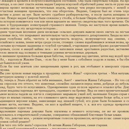
е лежащей в кровати в полубессознательном состоянии. Она была смертельно бледна. На пр
октора, и он смог спасти жизнь мадам Санрош искусной обработкой раны: кисть ее руки ок
анрош провел несколько мучительных недель, прежде чем решил поговорить с женой о
есчастная женщина призналась, что она оборотень. Видимо, Санрош был не очень хо
ластям и донес на нее. Было начато судебное разбирательство, и после пыток женщина п
елах. Вскоре мадам Санрош была сожжена у столба, и больше Овернь оборотни не тревожил
та история появляется в том или ином варианте во многих свидетельствах того времени. Оп
рких и будоражащих иллюстраций страшного явления. Теперь же наступило время назвать
ролить свет на эту загадочную историю...
дним чудесным весенним днем несколько сельских девушек вывели своих овечек на песч
основые леса, что покрывают значительную часть современного департамента Ланды на юге
ркая голубизна неба, чистота и прозрачность воздуха, волнующегося над синими,
искайского залива, пение ветра среди сосен, стоящих словно вздыбившаяся зеленая волна, 
олотыми кустиками ладанника и голубой гречавкой, очарование разнообразно расцвеченной
еревьев, сосен и акаций каймы леса - все наполняло юных крестьянок радостью, заставляя
есело звенели над холмами и темными аллеями вечнозеленых деревьев.
х внимание привлекла большая яркая бабочка, порхающая над цветами, затем над водой про
 Ах, - вздохнула Жаклин Озан, - если бы у меня были с собоймои ходули и палки, я бы сби
ыл бынеплохой ужин.
 Если бы они залетали уже зажаренными прямо в рот, как этобывает в заморских страна
евушка.
 Вы уже купили новые наряды к празднику святого Жака? -спросила третья. - Моя матушк
нечудную шляпку с золотой лентой.
Ну, теперь и Этьен обратит на тебя внимание, Анет! - заметила Жанна Габориан. - Но что с
на спросила это оттого, что животные, спокойно пасшиеся перед ними, добредя до небол
азад, будто чего-то испугавшись. Одновременно один из псов зарычал и оскалил зубы. Де
клоне впадины паренька лет тринадцати, сидевшего на бревне. Вид он имел примечательный
ыжие волосы падали на плечи и совершенно закрывали узкий лоб; маленькие бледно-серые г
итро из впалых глазниц; на его оливкового цвета лице выделялись крепкие белые зубы, и хо
ыдающиеся верхние клыки, нависающие над нижней губой; его руки были большими и с
ловно когти, ногтями. Видимо, он жил в крайней нищете, т. к. вся его одежда превратил
роглядывало худое тело.
кружившие паренька девушки были изумлены и немного испуганы, он же не проявлял
асплылось в отвратительной ухмылке, совершенно обнажившей блестящие белые клыки.
 Ну что, девочки мои, - резким неприятным голосом произнесон,-которая из вас самая хоро
ромеж собой решите?
Для чего это тебе знать?-спросила 18-летняя Жанна Габориан, самая старшая.
 А на самой хорошенькой я женюсь, - последовал ответ.