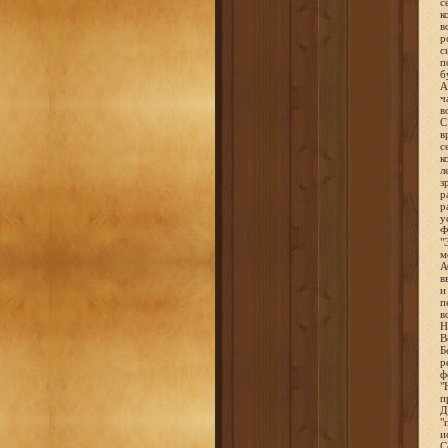
с
к
в
р
с
п
б
А
ч
в
С
в
с
к
л
з
р
р
у
Ф
"
м
А
в
и
п
в
Н
В
Б
р
ф
"
п
Д
"
и
С