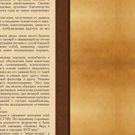
ельским джентльменом. Своими
доровье, духовное благополучие
рался один из самых нашумевших
или мази, полученных от дьявола
ге к поеданию человеческого мяса.
твах, изнасилованиях, инцесте и
и, изображающая вздетую на кол
овном дворе среди могил бедном
 о лающей и завывающей по ночам
трупьями ногами и сухой бледной
влял собой, например, пациент
их диких неудержимых порывах,
 медики ощущали потребность в
круг обсуждения были вовлечены
я, галлюцинаций, психического
я в основе главного морального
мать же его равным Богу (с такой
щих и равных друг другу силах.
ний философа и врача Уильяма
кого перевоплощения: "Этот мир
лой: мы можем обращать плотные
 Существовало множество различных
 ликантропии, при которой сатана
гическую же ликантропию пытались
щений о случаях каннибализма,
бщества предпринимали отчаянные
и.
опам:
дьм и связывают затихание этой
0-1700). Исследования старинных
а реальность колдовства и была
себя таковыми объявлял. Вера в
ишь в середине XVII века".
раткую главу о "людях-волках", в