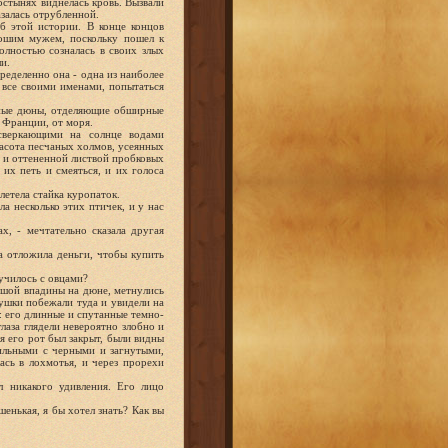
остынях виднелась кровь. Вызвали
азалась отрубленной.
б этой истории. В конце концов
рошим мужем, поскольку пошел к
олностью созналась в своих злых
и.
ределенно она - одна из наиболее
 все своими именами, попытаться
аные дюны, отделяющие обширные
 Франции, от моря.
 сверкающими на солнце водами
красота песчаных холмов, усеянных
 и оттененной листвой пробковых
 их петь и смеяться, и их голоса
летела стайка куропаток.
ла несколько этих птичек, и у нас
х, - мечтательно сказала другая
а отложила деньги, чтобы купить
лучилось с овцами?
ьшой впадины на дюне, метнулись
вушки побежали туда и увидели на
: его длинные и спутанные темно-
лаза глядели невероятно злобно и
тя его рот был закрыт, были видны
ильными с черными и загнутыми,
ась в лохмотья, и через прорехи
 никакого удивления. Его лицо
шенькая, я бы хотел знать? Как вы