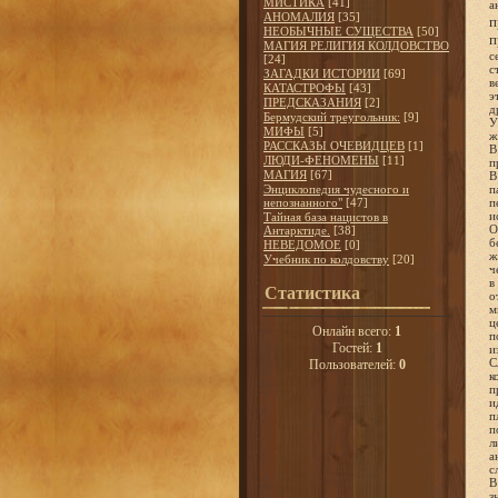
МИСТИКА
[41]
а
АНОМАЛИЯ
[35]
п
НЕОБЫЧНЫЕ СУЩЕСТВА
[50]
п
МАГИЯ РЕЛИГИЯ КОЛДОВСТВО
с
[24]
с
ЗАГАДКИ ИСТОРИИ
[69]
в
КАТАСТРОФЫ
[43]
э
ПРЕДСКАЗАНИЯ
[2]
д
Бермудский треугольник:
[9]
У
МИФЫ
[5]
ж
РАССКАЗЫ ОЧЕВИДЦЕВ
[1]
В
ЛЮДИ-ФЕНОМЕНЫ
[11]
п
МАГИЯ
[67]
В
Энциклопедия чудесного и
п
непознанного"
[47]
п
и
Тайная база нацистов в
О
Антарктиде.
[38]
б
НЕВЕДОМОЕ
[0]
ж
Учебник по колдовству
[20]
ч
в
Статистика
о
м
ц
Онлайн всего:
1
п
Гостей:
1
и
С
Пользователей:
0
к
п
и
п
п
л
а
с
В
з