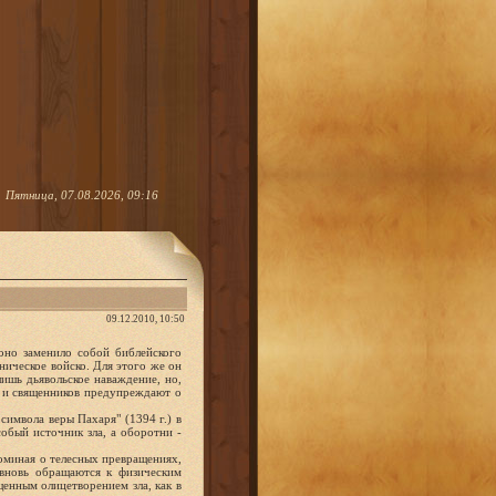
Пятница, 07.08.2026, 09:16
09.12.2010, 10:50
 оно заменило собой библейского
оническое войско. Для этого же он
ишь дьявольское наваждение, но,
в и священников предупреждают о
имвола веры Пахаря" (1394 г.) в
обый источник зла, а оборотни -
оминая о телесных превращениях,
 вновь обращаются к физическим
енным олицетворением зла, как в