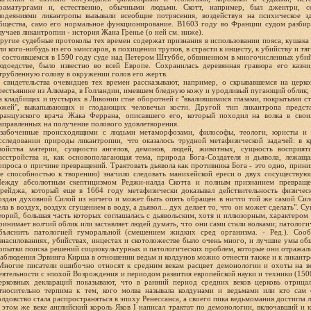
раматургами и, естественно, обычными людьми. Скотт, например, был джентри, с
лодеяниями ликантропы вызывали всеобщие потрясения, воздействуя на психическое з
бщества, само его нормальное функционирование. В1603 году во Франции судом разби
лучаев ликантропии - история Жана Гренье (о ней см. ниже).
ругие судебные протоколы тех времен содержат признания в использовании пояса, кушака 
ли кого-нибудь из его эмиссаров, в похищении трупов, в страсти к инцесту, к убийству и тя
 состоявшемся в 1590 году суде над Петером Штуббе, обвиненном в многочисленных убийс
юдоедстве, было известно во всей Европе. Сохранилась деревянная гравюра его казн
трубленную голову в окружении голов его жертв.
 свидетельства очевидцев тех времен рассказывают, например, о скрывавшемся на церк
рестьянине из Алкмара, в Голландии, имевшем бледную кожу и уродливый пугающий облик;
а кладбищах и пустырях в Ливонии стае оборотней с "ввалившимися глазами, покрытыми с
ожей", выкапывающих и глодающих человечьи кости. Другой тип ликантропа предста
ранцузского врача Жака Феррана, описавшего его, который походил на волка в сво
аправленных на получение полового удовлетворения.
забоченные происходящими с людьми метаморфозами, философы, теологи, юристы и
сследовании природы ликантропии, что оказалось трудной метафизической задачей: в 
войства материи, сущности ангелов, демонов, людей, животных, сущность восприяти
асстройства и, как основополагающая тема, природа Бога-Создателя и дьявола, лежаща
опроса о причине превращений. Трактовать дьявола как противника Бога - это одно, прини
е способностью к творению) значило следовать манихейской ереси о двух сосуществую
ежду абсолютным скептицизмом Реджи-налда Скотта и полным признанием превраще
рейджа, который еще в 1664 году метафизически доказывал действительность физичес
оздан духовной Силой из ничего и может быть опять обращен в ничто той же самой Си
ела в воздух, воздух сгущением в воду, а дьявол... дух делает то, что он может сделать".
еорий, большая часть которых соглашалась с дьявольским, хотя и иллюзорным, характером
ринимает волчий облик или заставляет людей думать, что они сами стали волками; патоло
бъяснить патологией гуморальной (смешением жидких сред организма. - Ред.). Сооб
знасилованиях, убийствах, инцестах и скотоложестве было очень много, и лучшие умы о
опытки поиска решений социокультурных и патологических проблем, которые они отражал
аблюдения Эрвинга Кирша в отношении ведьм и колдунов можно отнести также и к ликантр
Многие писатели ошибочно относят к средним векам расцвет демонологии и охоты на ве
еятельности с эпохой Возрождения и периодом развития европейской науки и техники (150
ерковных деклараций показывают, что в ранний период средних веков церковь отрицал
тносительно терпима к тем, кого молва называла колдунами и ведьмами или кто сам 
олдовство стала распространяться в эпоху Ренессанса, а своего пика ведьмомания достигла л
 этом же веке английский король Яков I написал трактат по демонологии, включавший и к