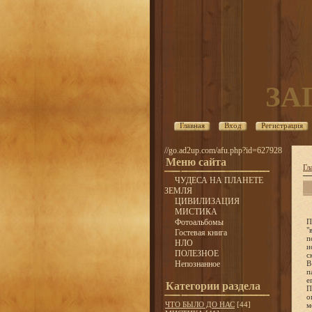
ЗА
Главная
Вход
Регистрация
//go.ad2up.com/afu.php?id=627928
Меню сайта
Гл
ЧУДЕСА НА ПЛАНЕТЕ
ЗЕМЛЯ
ЦИВИЛИЗАЦИЯ
МИСТИКА
Фотоальбомы
П
"
Гостевая книга
п
НЛО
и
ПОЛЕЗНОЕ
с
Непознанное
В
п
е
Категории раздела
П
о
ЧТО БЫЛО ДО НАС
[44]
м