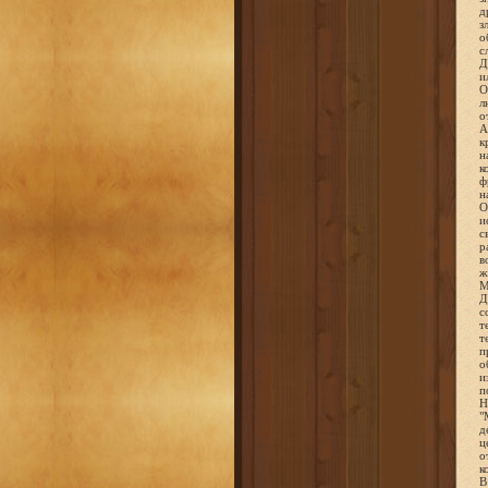
д
з
о
с
Д
и
О
л
о
А
к
н
к
ф
н
О
и
с
р
в
ж
М
Д
с
т
т
п
о
и
п
Н
"
д
ц
о
к
В