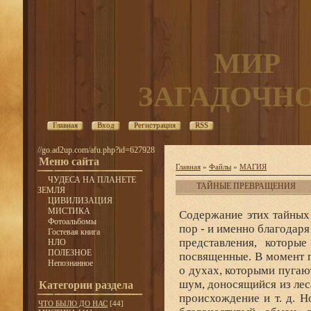
МИР
ЗАГАДОЧН
Главная
Вход
Регистрация
RSS
//go.ad2up.com/afu.php?id=627928
Меню сайта
Главная
»
Файлы
»
МАГИЯ
ЧУДЕСА НА ПЛАНЕТЕ
ТАЙНЫЕ ПРЕВРАЩЕНИЯ
ЗЕМЛЯ
ЦИВИЛИЗАЦИЯ
МИСТИКА
Содержание этих тайных обрядов и связанные с ними верования остаются до сих пор - и именно благодаря этой засекреченности - неизвестными. Известны только те представления, которые внушаются непосвященным, но в которые не верят посвященные. В момент приема в союз новый член узнает, что страшные рассказы о духах, которыми пугают непосвященную массу, - выдумки, что тот таинственный шум, доносящийся из леса, который выдается за голоса духов, имеет более простое происхождение и т. д. Но в то же время посвящаемого обязывают поддерживать благочестивый обман среди непосвященных. Какие представления внушают новому члену взамен этих разоблачений, этого никто из исследователей не сумел узнать. Возможно, впрочем, что особой эзотерической стороны верований здесь и нет. По крайней мере, лучший знаток быта туземцев Паркинсон после многолетнего изучения пришел к мнению, что у всех этих тайных союзов нет в основе какого-либо глубокого значения и что они просто преследуют совершенно материальную цель - дать членам более высокое положение (Ansehen). Он считает, что посвящаемому не сообщают каких-либо особых тайн, а только внушают держать в секрете все, что он видит в тарану. Такого же мнения придерживались и другие наблюдатели - Пфейль, Браун, Бургер, Данкс. Так это или нет, во всяком случае та причудливая демонология, рассказы о духах, их рождении, умирании и пр. - все, что мы знаем как мифологическую сторону системы дук-дук, представляет собой круг верований, припасаемых специально для непосвященных. Несколько больше известно об эзотерической стороне другого тайного союза, распространенного в тех же местах, точнее, другой системы тайных союзов - ингиет. По отзывам наблюдателей, система ингиет коренится глубже в обычаях и верованиях туземцев, чем дук-дук, который, по-видимому, имеет недавнее происхождение. Система ингиет состоит из целого ряда тайных мужских союзов, принятие в которые совершается по большей части с детства и без больших церемоний, но за плату. Можно принадлежать к нескольким союзам сразу. Во главе каждого из союзов ингиет стоит определенное лицо, которое одно только может сообщать его тайны. Союзы ингиет занимаются некоторыми видами колдовства, каждый из которых составляет монополию того или иного союза. Особенно сильным и опасным считается ингиет на матмат (приблизительное значение - союз смерти, от мат - умерший), применяющий специальные виды вредоносной магии. В отличие от дук-дука, в союзах ингиет не употребляются маски, но ритуал их действия окружен еще большей тайной. Собрания ингиета происходят в особых местах -маравот, в чаще леса, куда не допускаются посторонние. Члены ингиета, особенно новопосвященные, соблюдают некоторые пищевые запреты-не едят мяса свиньи, черепахи, акулы и некоторых других животных. Все исследователи сходятся на том, что главное содержание тайных обрядов ингиета составляют магические действия: с одной стороны, вредоносная и разрушительная, с другой - предохранительная (для своих членов) магия. Так, Джордж Браун после многолетних наблюдений пришел к выводу, что "это учреждение пред
Фотоальбомы
Гостевая книга
НЛО
ПОЛЕЗНОЕ
Непознанное
Категории раздела
ЧТО БЫЛО ДО НАС
[44]