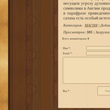
Категория
:
МАГИЯ
|
Доба
Просмотров
:
385
|
Загрузок
Всего комментариев
:
0
Имя *:
Email *:
Код *: