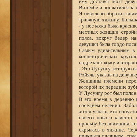
ему доставят мозг деву
Витембе и поплатился за 
Я невольно обратил вни
травяную хижину. Больша
- у нее кожа была краси
местных женщин, стройн
пояса, вокруг бедер н
девушки была гордо посаж
Самым удивительным в 
концентрических кругов
надрезают кожу и втирают
- Это Лусунгу, которую вы
Ройяль, указав на девушк
Женщины племени перен
которой их передние зуб
У Лусунгу рот был полон 
В это время в деревню 
соседнем селении. Забо
хотел узнать, кто напуст
своего нового клиента,
просьбу без внимания, то
скрылась в хижине. Чер
прикрыта одеянием, спле