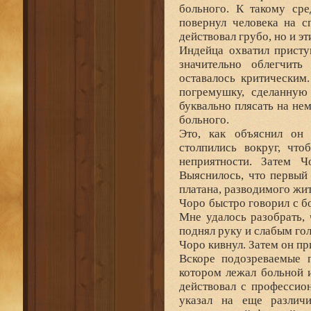
больного. К такому ср
повернул человека на с
действовал грубо, но и э
Индейца охватил присту
значительно облегчить
оставалось критическим
погремушку, сделанную 
буквально плясать на не
больного.
Это, как объяснил он 
столпились вокруг, чт
неприятности. Затем Ч
Выяснилось, что первый 
платана, разводимого жи
Чоро быстро говорил с б
Мне удалось разобрать,
поднял руку и слабым го
Чоро кивнул. Затем он пр
Вскоре подозреваемые п
котором лежал больной и
действовал с профессио
указал на еще различ