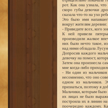
отрицательно покачала г
рот. Как она узнала, чт
скоро губы девочки дро
сказала что-то на ухо реб
Это было имя напавшег
вокруг жителям деревни:
- Приведите всех, кого з
К ней привели пятер
производили жалкое впе
них было нечто такое, и
над ними обладала Лусун
Допросив каждого мальч
девочку на помост, котор
Затем она произнесла с
мне когда-либо приходил
- Ни один из мальчиков 
несомненно, что оно сове
одном из мальчиков. Э
признаться, поэтому я д
Мальчики, которым было о
их лицах не было выраж
построила их в линию на
поочередно каждому. Ка