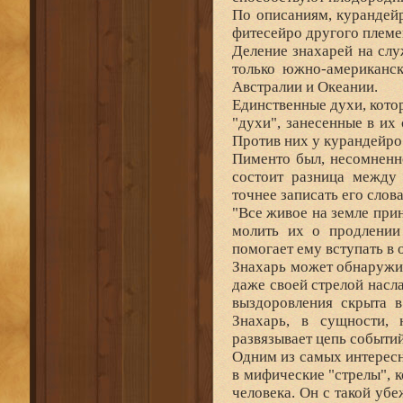
По описаниям, курандейр
фитесейро другого племе
Деление знахарей на слу
только южно-американск
Австралии и Океании.
Единственные духи, кото
"духи", занесенные в их
Против них у курандейро 
Пименто был, несомненн
состоит разница между
точнее записать его слова
"Все живое на земле при
молить их о продлении
помогает ему вступать в 
Знахарь может обнаружить
даже своей стрелой насла
выздоровления скрыта в
Знахарь, в сущности, 
развязывает цепь событий
Одним из самых интересн
в мифические "стрелы", 
человека. Он с такой убе