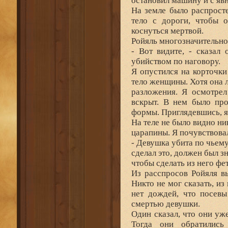
остановил машину и с яв
На земле было распрост
тело с дороги, чтобы о
коснуться мертвой.
Ройяль многозначительно
- Вот видите, - сказал
убийством по наговору.
Я опустился на корточк
тело женщины. Хотя она л
разложения. Я осмотрел
вскрыт. В нем было про
формы. Приглядевшись, я 
На теле не было видно н
царапины. Я почувствова
- Девушка убита по чьему
сделал это, должен был зн
чтобы сделать из него фе
Из расспросов Ройяля вы
Никто не мог сказать, из
нет дождей, что посевы
смертью девушки.
Один сказал, что они уж
Тогда они обратились