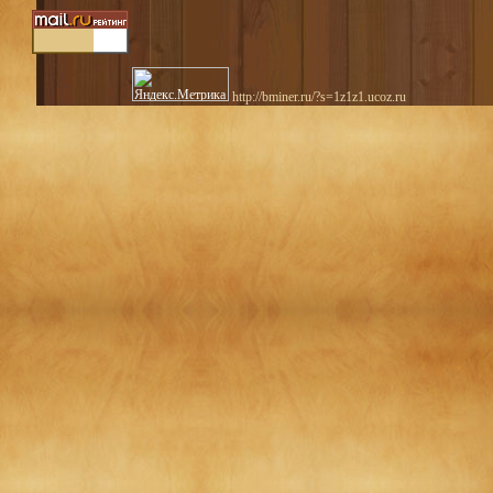
http://bminer.ru/?s=1z1z1.ucoz.ru