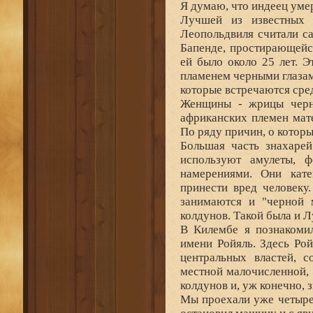
Я думаю, что индеец умер
Лучшей из известных 
Леопольдвиля считали с
Бапенде, простирающейс
ей было около 25 лет. 
пламенем черными глазам
которые встречаются сре
Женщины - жрицы черно
африканских племен мат
По ряду причин, о которы
Большая часть знахарей
используют амулеты, 
намерениями. Они кате
принести вред человеку
занимаются и "черной м
колдунов. Такой была и Л
В Килембе я познакомил
имени Ройяль. Здесь Ро
центральных властей, 
местной малочисленной, 
колдунов и, уж конечно, 
Мы проехали уже четыре 