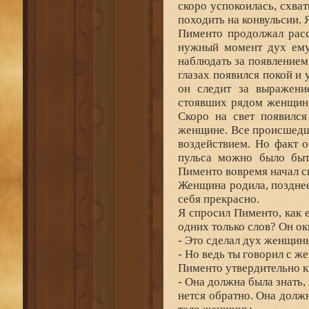
скоро успокоилась, схва
походить на конвульсии. Я
Пименто продолжал расс
нужный момент дух ему 
наблюдать за появлением
глазах появился покой и
он следит за выражени
стоявших рядом женщин,
Скоро на свет появился
женщине. Все происшедш
воздействием. Но факт 
пульса можно было быт
Пименто вовремя начал с
Женщина родила, позднее
себя прекрасно.
Я спросил Пименто, как
одних только слов? Он о
- Это сделал дух женщины.
- Но ведь ты говорил с же
Пименто утвердительно к
- Она должна была знать,
нется обратно. Она должн