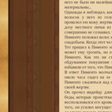
него не было ни малейше
материальны...
Однажды я наблюдал, ка
волосок у него из гол
проколол ею кожу жертвы
дозу местного питья из
совершенно не сознавал, 
Пименто положил волос и
снадобьем. Когда этот че
Тот пришел к Пименто и 
может ему грозить, но о
Пименто. Как это ни с
обдуманное покушение н
избавили от того, что Пи
В ответ Пименто молчал
около часа сидел на ее
Пименто сжалиться над с
своей жертве.
Он прочел индейцу длин
беды, которые проистека
воспользовался его кровь
того, он усилил могущес