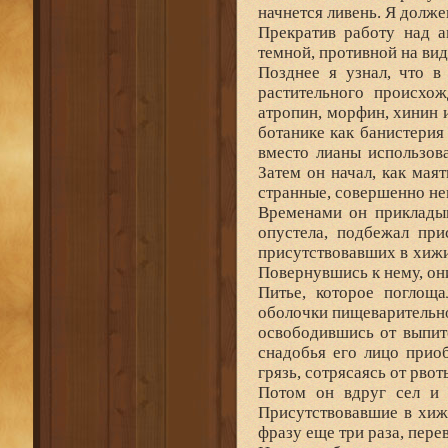
начнется ливень. Я долж
Прекратив работу над а
темной, противной на вид
Позднее я узнал, что в
растительного происхож
атропин, морфин, хинин и
ботанике как банистерия
вместо лианы использов
Затем он начал, как мая
странные, совершенно не
Временами он прикладыв
опустела, подбежал пр
присутствовавших в хижи
Повернувшись к нему, он
Питье, которое поглоща
оболочки пищеварительног
освободившись от выпит
снадобья его лицо приоб
грязь, сотрясаясь от рво
Потом он вдруг сел и 
Присутствовавшие в хижи
фразу еще три раза, пере