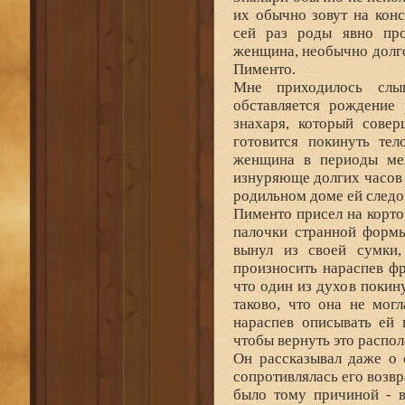
их обычно зовут на кон
сей раз роды явно про
женщина, необычно долго
Пименто.
Мне приходилось слы
обставляется рождение
знахаря, который совер
готовится покинуть тел
женщина в периоды меж
изнуряюще долгих часов 
родильном доме ей следо
Пименто присел на корточ
палочки странной формы
вынул из своей сумки
произносить нараспев фр
что один из духов покин
таково, что она не мог
нараспев описывать ей 
чтобы вернуть это распо
Он рассказывал даже о 
сопротивлялась его возвр
было тому причиной - в