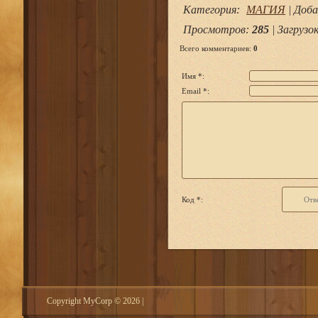
Категория
:
МАГИЯ
|
Доба
Просмотров
:
285
|
Загрузо
Всего комментариев
:
0
Имя *:
Email *:
Код *:
Copyright MyCorp © 2026
|