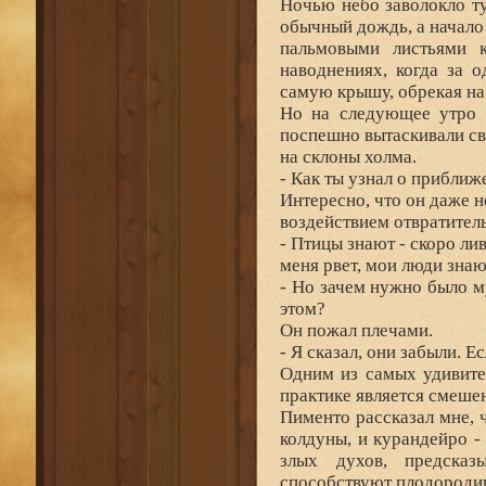
Ночью небо заволокло ту
обычный дождь, а начало
пальмовыми листьями 
наводнениях, когда за 
самую крышу, обрекая на 
Но на следующее утро д
поспешно вытаскивали сво
на склоны холма.
- Как ты узнал о приближ
Интересно, что он даже н
воздействием отвратитель
- Птицы знают - скоро лив
меня рвет, мои люди знаю
- Но зачем нужно было м
этом?
Он пожал плечами.
- Я сказал, они забыли. Е
Одним из самых удивите
практике является смешен
Пименто рассказал мне, 
колдуны, и курандейро 
злых духов, предска
способствуют плодороди