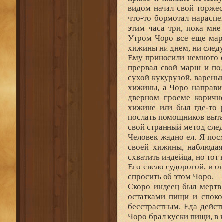
видом начал свой торже
что-то бормотал нараспе
этим часа три, пока мне
Утром Чоро все еще мар
хижины ни днем, ни след
Ему приносили немного е
прервал свой марш и по
сухой кукурузой, варены
хижины, а Чоро направил
дверном проеме коричне
хижине или был где-то 
послать помощников выт
свой странный метод след
Человек жадно ел. Я пос
своей хижины, наблюдая
схватить индейца, но тот 
Его свело судорогой, и о
спросить об этом Чоро.
Скоро индеец был мертв,
остатками пищи и споко
бесстрастным. Еда дейст
Чоро брал куски пищи, в 