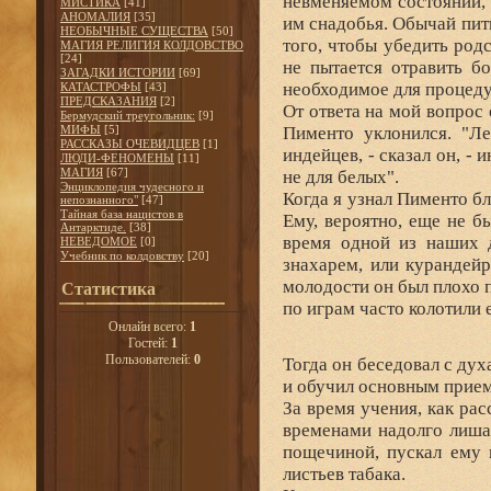
невменяемом состоянии, 
МИСТИКА
[41]
АНОМАЛИЯ
[35]
им снадобья. Обычай пить
НЕОБЫЧНЫЕ СУЩЕСТВА
[50]
того, чтобы убедить род
МАГИЯ РЕЛИГИЯ КОЛДОВСТВО
[24]
не пытается отравить б
ЗАГАДКИ ИСТОРИИ
[69]
необходимое для процеду
КАТАСТРОФЫ
[43]
ПРЕДСКАЗАНИЯ
[2]
От ответа на мой вопрос 
Бермудский треугольник:
[9]
МИФЫ
[5]
Пименто уклонился. "Ле
РАССКАЗЫ ОЧЕВИДЦЕВ
[1]
индейцев, - сказал он, -
ЛЮДИ-ФЕНОМЕНЫ
[11]
МАГИЯ
[67]
не для белых".
Энциклопедия чудесного и
Когда я узнал Пименто бл
непознанного"
[47]
Тайная база нацистов в
Ему, вероятно, еще не б
Антарктиде.
[38]
время одной из наших д
НЕВЕДОМОЕ
[0]
Учебник по колдовству
[20]
знахарем, или курандейр
молодости он был плохо 
Статистика
по играм часто колотили 
Онлайн всего:
1
Гостей:
1
Пользователей:
0
Тогда он беседовал с ду
и обучил основным прием
За время учения, как рас
временами надолго лишал
пощечиной, пускал ему 
листьев табака.