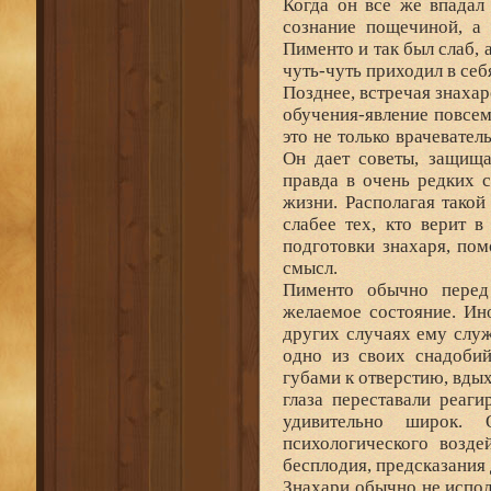
Когда он все же впадал
сознание пощечиной, а 
Пименто и так был слаб, 
чуть-чуть приходил в себ
Позднее, встречая знахар
обучения-явление повсем
это не только врачевател
Он дает советы, защища
правда в очень редких 
жизни. Располагая такой
слабее тех, кто верит 
подготовки знахаря, по
смысл.
Пименто обычно перед
желаемое состояние. Ино
других случаях ему служ
одно из своих снадобий
губами к отверстию, вдых
глаза переставали реаг
удивительно широк. 
психологического возде
бесплодия, предсказания 
Знахари обычно не испо