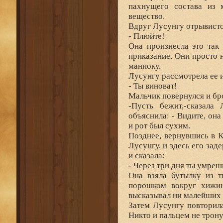
пахнущего состава из 
вещество.
Вдруг Лусунгу отрывисто
- Плюйте!
Она произнесла это так
приказание. Они просто
маниоку.
Лусунгу рассмотрела ее и
- Ты виноват!
Мальчик повернулся и бро
-Пусть бежит,-сказала
объяснила: - Видите, она
и рот был сухим.
Позднее, вернувшись в 
Лусунгу, и здесь его зад
и сказала:
- Через три дня ты умреш
Она взяла бутылку из т
порошком вокруг хижин
высказывал ни малейших 
Затем Лусунгу повторил
Никто и пальцем не тронул