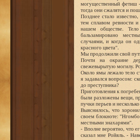
могущественный фетиш -
тогда они сжалятся и по
Позднее стало известно
тем сплавом ревности и
нашем обществе. Тело
бальзамировано местн
случаями, и когда он о
красного цвета".
Мы продолжили свой пут
Почти на окраине де
свежевырытую могилу. Ро
Около ямы лежало тело с
я задавался вопросом: с
до преступника?
Приготовления к погреб
были разложены вещи, п
пучки перьев и нескольк
Выяснилось, что хорони
своем блокноте: "Нгомб
местными знахарями".
- Вполне вероятно, что е
сказал мне Ройяль. - Нав