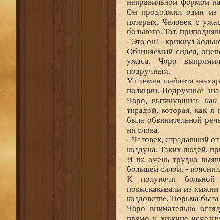
неправильной формой на
Он продолжил один из 
пятерых. Человек с ужа
больного. Тот, приподняв
- Это он! - крикнул больн
Обвиняемый сидел, оцеп
ужаса. Чоро выпрямил
подручным.
У племен шабанта знахарь
полиции. Подручные зна
Чоро, вытянувшись как 
тирадой, которая, как я
была обвинительной реч
ни слова.
- Человек, страдавший от
колдуна. Таких людей, пр
И их очень трудно выяв
большей силой, - пояснил
К полуночи больной 
повыскакивали из хижин 
колдовстве. Тюрьма была 
Чоро внимательно огляд
прямо к хижине исчезну