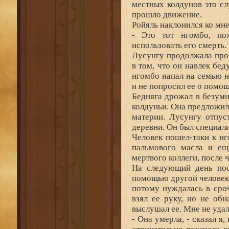
местных колдунов это с
прошло движение.
Ройяль наклонился ко мн
- Это тот нгомбо, по
использовать его смерть.
Лусунгу продолжала прор
в том, что он навлек бед
нгомбо напал на семью н
и не попросил ее о помощ
Бедняга дрожал в безумн
колдуньи. Она предложила
материи. Лусунгу отпус
деревни. Он был специал
Человек пошел-таки к н
пальмового масла и ещ
мертвого коллеги, после 
На следующий день пос
помощью другой человек.
потому нуждалась в сро
взял ее руку, но не об
выслушал ее. Мне не уда
- Она умерла, - сказал я