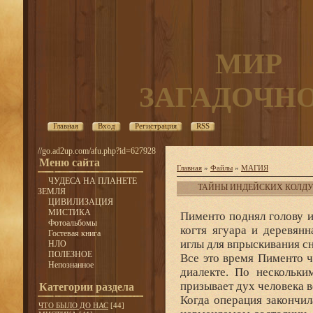
МИР
ЗАГАДОЧН
Главная
Вход
Регистрация
RSS
//go.ad2up.com/afu.php?id=627928
Меню сайта
Главная
»
Файлы
»
МАГИЯ
ЧУДЕСА НА ПЛАНЕТЕ
ТАЙНЫ ИНДЕЙСКИХ КОЛД
ЗЕМЛЯ
ЦИВИЛИЗАЦИЯ
МИСТИКА
Пименто поднял голову 
Фотоальбомы
когтя ягуара и деревян
Гостевая книга
иглы для впрыскивания с
НЛО
ПОЛЕЗНОЕ
Все это время Пименто 
Непознанное
диалекте. По нескольки
призывает дух человека ве
Категории раздела
Когда операция закончил
ЧТО БЫЛО ДО НАС
[44]