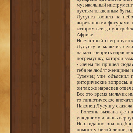
музыкальный инструмент,
пустым тыквенным бутыл
Лусунга взошла на неб
вырезанными фигурами, и
котором всегда употребл
Африке.
Несчастный отец опустил
Лусунгу и мальчик сели
начала говорить нараспе
погремушку, которой взм
- Зачем ты пришел сюда
тебя не любят женщины ил
Туземец уже объяснил п
риторические вопросы, 
он так же нараспев отвеча
Все это время мальчик и
то гипнотическое впечатл
Наконец Лусунгу сказала
- Болезнь вызвана фети
ушедшему и вновь верну
Неожиданно она подбро
помост у белой линии, п