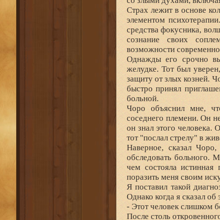
со злыми духами, включая
Страх лежит в основе кол
элементом психотерапии
средства фокусника, вол
сознание своих сопле
возможности современной
Однажды его срочно выз
желудке. Тот был уверен,
защиту от злых козней. Ч
быстро принял приглаше
больной.
Чоро объяснил мне, чт
соседнего племени. Он не
он знал этого человека. 
тот "послал стрелу" в жив
Наверное, сказал Чоро,
обследовать больного. М
чем состояла истинная 
поразить меня своим иск
Я поставил такой диагн
Однако когда я сказал об 
- Этот человек слишком бо
После столь откровенног