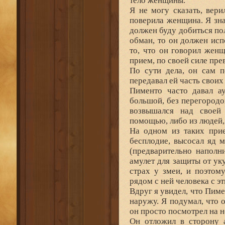
тело женщины.
Я не могу сказать, вери
поверила женщина. Я знал
должен буду добиться пол
обман, то он должен исп
то, что он говорил женщ
прием, по своей силе пр
По сути дела, он сам п
передавал ей часть своих
Пименто часто давал а
большой, без перегородо
возвышался над своей
помощью, либо из людей,
На одном из таких прие
бесплодие, высосал яд 
(предварительно наполн
амулет для защиты от ук
страх у змеи, и поэтом
рядом с ней человека с э
Вдруг я увидел, что Пиме
наружу. Я подумал, что 
он просто посмотрел на н
Он отложил в сторону а