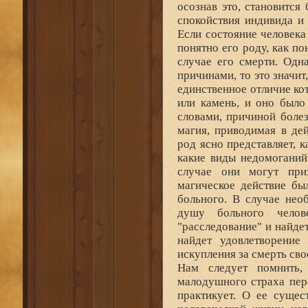
осознав это, становитс
спокойствия индивида и
Если состояние человека 
понятно его роду, как п
случае его смерти. Одн
причинами, то это значи
единственное отличие ко
или камень, и оно было
словами, причиной болез
магия, приводимая в де
род ясно представляет, 
какие виды недомоганий
случае они могут приз
магическое действие бы
больного. В случае нео
душу больного челов
"расследование" и найде
найдет удовлетворение
искупления за смерть сво
Нам следует помнить
малодушного страха пере
практикует. О ее сущес