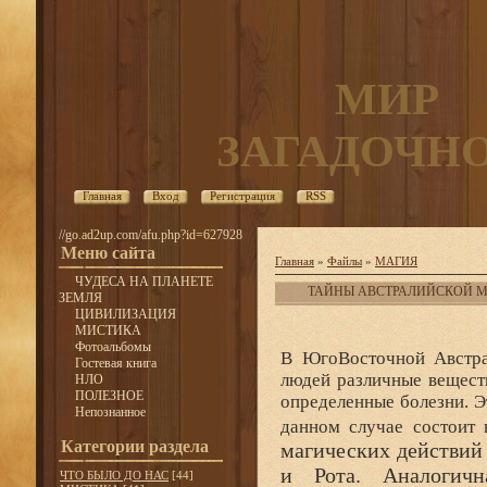
МИР
ЗАГАДОЧН
Главная
Вход
Регистрация
RSS
//go.ad2up.com/afu.php?id=627928
Меню сайта
Главная
»
Файлы
»
МАГИЯ
ЧУДЕСА НА ПЛАНЕТЕ
ТАЙНЫ АВСТРАЛИЙСКОЙ 
ЗЕМЛЯ
ЦИВИЛИЗАЦИЯ
МИСТИКА
Фотоальбомы
В ЮгоВосточной Австра
Гостевая книга
людей различные вещест
НЛО
ПОЛЕЗНОЕ
определенные болезни. Э
Непознанное
данном случае состоит 
Категории раздела
магических действий 
и Рота. Аналогичн
ЧТО БЫЛО ДО НАС
[44]