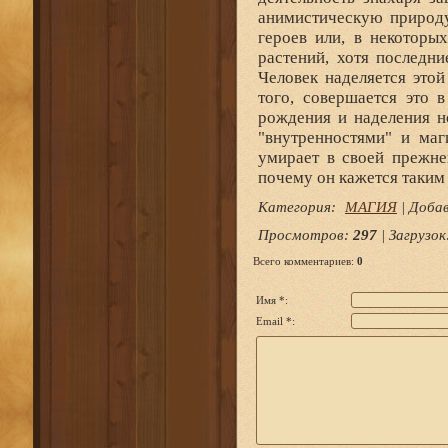
анимистическую природу
героев или, в некоторы
растений, хотя последн
Человек наделяется этой
того, совершается это в
рождения и наделения н
"внутренностями" и ма
умирает в своей прежне
почему он кажется таким
Категория
:
МАГИЯ
|
Доба
Просмотров
:
297
|
Загрузок
Всего комментариев
:
0
Имя *:
Email *: