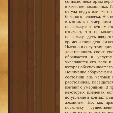
согласно некоторым веро
в качестве помощника. Т
оттуда недуг, или же о
больного человека. Но,
в контакты с умершими 
поскольку в конечном сч
означает, что не може
поскольку здесь вводят
времени сновидений и не
Именно в силу этих причи
действенность своих спо
обращается к услугам
укрепляется его воля к
которая обеспечивает ег
Понимание аборигенами с
состоянии сна человек 
расстоянием, посещатьс
контакт с умершими. В п
некоторых племенах ес
вступление в контакт с 
желанием. Но, как пра
поскольку существе
спиритуалистическом опы