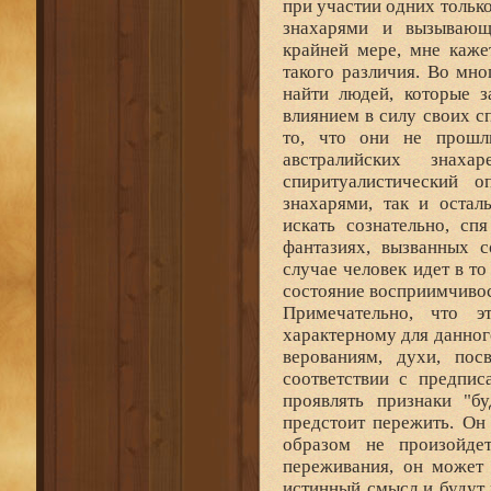
при участии одних тольк
знахарями и вызывающ
крайней мере, мне каже
такого различия. Во мн
найти людей, которые 
влиянием в силу своих с
то, что они не прошл
австралийских знах
спиритуалистический о
знахарями, так и оста
искать сознательно, сп
фантазиях, вызванных 
случае человек идет в то
состояние восприимчивос
Примечательно, что э
характерному для данного
верованиям, духи, пос
соответствии с предпис
проявлять признаки "б
предстоит пережить. Он
образом не произойде
переживания, он может 
истинный смысл и будут 