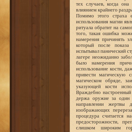
тех случаев, когда она
влиянием крайнего раздр
Помимо этого страха 
использования магии явл
ритуала обратит на само
того, такая ошибка мож
намерения причинять зл
который после показа 
испытывал панический стр
лагере неожиданно забол
было намерения причи
использование кости, да
привести магическую с
магическом обряде, за
указующей кости испо
Враждебно настроенный 
держа оружие за один и
направлении жертвы д
изображающих перереза
процедура считается н
предосторожности, пр
слишком широким гор