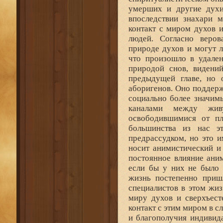
умерших и другие духи
впоследствии знахари м
контакт с миром духов 
людей. Согласно веров
природе духов и могут л
что произошло в удален
природой снов, видени
предыдущей главе, но 
аборигенов. Оно поддерж
социально более значимы
каналами между жи
освободившимися от п
большинства из нас э
предрассудком, но это 
носит анимистический и
постоянное влияние аним
если бы у них не было 
жизнь постепенно приш
специалистов в этом жиз
миру духов и сверхъест
контакт с этим миром в с
и благополучия индивида