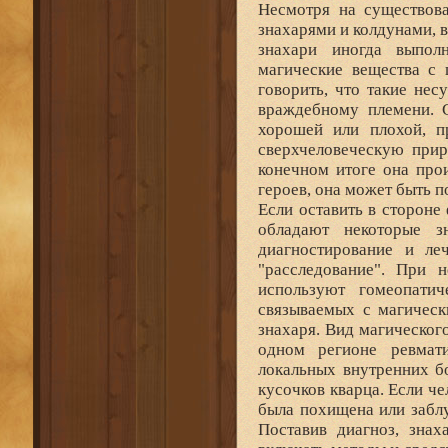
Несмотря на существова
знахарями и колдунами, 
знахари иногда выпол
магические вещества с 
говорить, что такие не
враждебному племени. С
хорошей или плохой, п
сверхчеловеческую прир
конечном итоге она про
героев, она может быть п
Если оставить в стороне
обладают некоторые з
диагностирование и ле
"расследование". При 
используют гомеопатич
связываемых с магическ
знахаря. Вид магического
одном регионе ревмати
локальных внутренних бо
кусочков кварца. Если че
была похищена или заблу
Поставив диагноз, знах