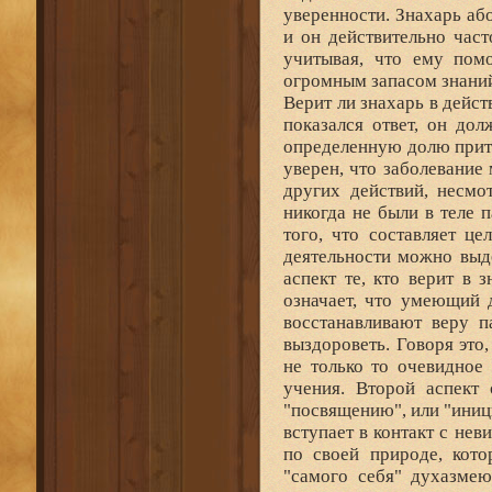
уверенности. Знахарь аб
и он действительно част
учитывая, что ему пом
огромным запасом знаний 
Верит ли знахарь в дейс
показался ответ, он до
определенную долю притв
уверен, что заболевание
других действий, несмо
никогда не были в теле
того, что составляет це
деятельности можно выд
аспект те, кто верит в 
означает, что умеющий 
восстанавливают веру 
выздороветь. Говоря это
не только то очевидное
учения. Второй аспект 
"посвящению", или "иниц
вступает в контакт с не
по своей природе, кот
"самого себя" духазмею