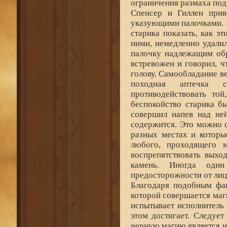
ограничения размаха под
Спенсер и Гиллен прив
указующими палочками. 
старика показать, как э
ними, немедленно удалил
палочку надлежащим обр
встревожен и говорил, ч
голову. Самообладание ве
походная аптечка с
противодействовать той
беспокойство старика б
совершил напев над ней
содержится. Это можно 
разных местах и которы
любого, проходящего м
воспрепятствовать выхо
камень. Иногда один
предосторожности от лиц
Благодаря подобным фак
которой совершается маги
испытывает исполнитель 
этом достигает. Следует
черную магию является 