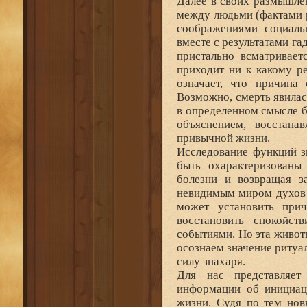
Далее в своих размышле
между людьми (фактами 
соображениями социаль
вместе с результатами га
пристально всматривает
приходит ни к какому р
означает, что причина
Возможно, смерть явилас
в определенном смысле б
объяснением, восстана
привычной жизни.
Исследование функций з
быть охарактеризованы
болезни и возвращая 
невидимым миром духов и
может установить при
восстановить спокойс
событиями. Но эта живот
осознаем значение риту
силу знахаря.
Для нас представляет
информации об инициац
жизни. Судя по тем нов