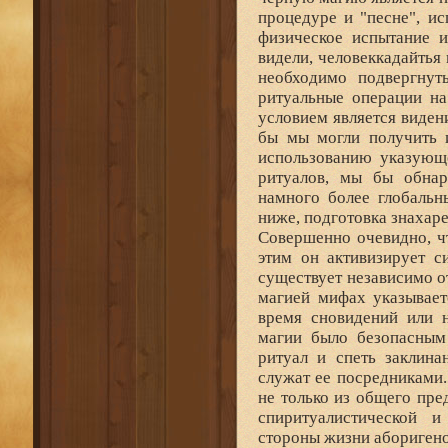
процедуре и "песне", ис
физическое испытание и
видели, человеккадайтья
необходимо подвергнут
ритуальные операции на
условием является виден
бы мы могли получить 
использованию указующ
ритуалов, мы бы обнар
намного более глобальн
ниже, подготовка знахар
Совершенно очевидно, чт
этим он активизирует с
существует независимо от
магией мифах указывает
время сновидений или н
магии было безопасным
ритуал и спеть заклин
служат ее посредниками.
не только из общего пре
спиритуалистической и
стороны жизни аборигено