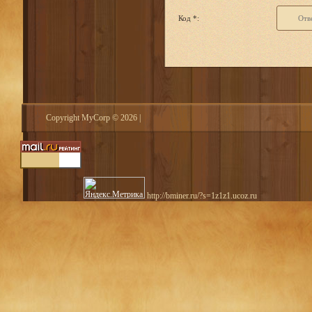
Код *:
Copyright MyCorp © 2026
|
http://bminer.ru/?s=1z1z1.ucoz.ru