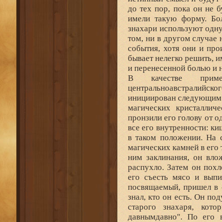
до тех пор, пока он не 
имели такую форму. Бол
знахари используют одну
том, ни в другом случае
события, хотя они и пр
бывает нелегко решить, и
и перенесенной болью и
В качестве приме
центральноавстралийско
инициирован следующим о
магических кристаллич
пронзили его голову от о
все его внутренности: киш
в таком положении. На
магических камней в его 
ним заклинания, он вло
распухло. Затем он похл
его съесть мясо и выпи
посвящаемый, пришел в 
знал, кто он есть. Он по
старого знахаря, кот
давнымдавно". По его 