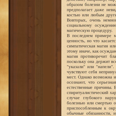
образом болезни не мож
предполагает даже неви
костью или любым други
Вовторых, очень немно
социальному осуждению
магическую процедуру.
В последнем примере м
ценность, но что касает
симпатическая магия или
этому иначе, как осужда
магия противоречит бл
поскольку она держит вс
"указали" или "напели"
чувствуют себя неприну
мест. Однако возможна и
осознают, что серьезна
естественные причины. 
спиритуалистический ха
случае глубокого нару
болезнью или смертью о
приспособленным к окр
обычные обязанности, и