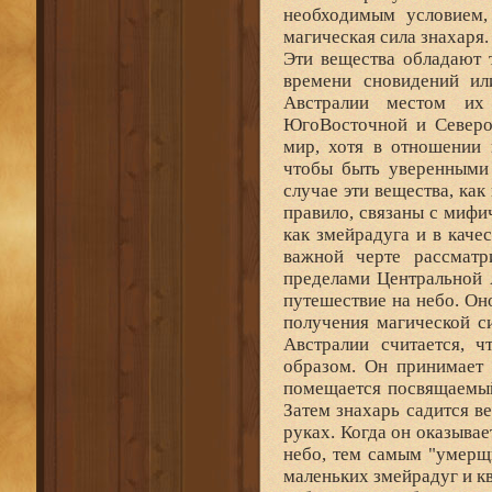
необходимым условием,
магическая сила знахаря.
Эти вещества обладают 
времени сновидений ил
Австралии местом их
ЮгоВосточной и Северо
мир, хотя в отношении 
чтобы быть уверенными 
случае эти вещества, как
правило, связаны с мифи
как змейрадуга и в каче
важной черте рассматр
пределами Центральной 
путешествие на небо. Он
получения магической с
Австралии считается, 
образом. Он принимает 
помещается посвящаемый
Затем знахарь садится в
руках. Когда он оказыва
небо, тем самым "умерщв
маленьких змейрадуг и кв