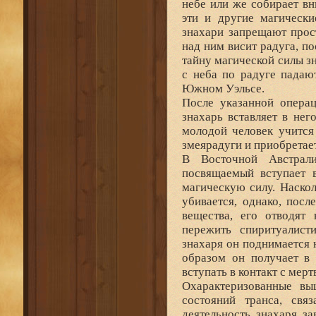
небе или же собирает вн
эти и другие магически
знахари запрещают прос
над ним висит радуга, по
тайну магической силы зн
с неба по радуге падаю
Южном Уэльсе.
После указанной опера
знахарь вставляет в нег
молодой человек учится
змеярадуги и приобретае
В Восточной Австрал
посвящаемый вступает 
магическую силу. Наскол
убивается, однако, посл
вещества, его отводят
пережить спиритуалист
знахаря он поднимается н
образом он получает в 
вступать в контакт с мер
Охарактеризованные в
состояний транса, свя
деятельность знахаря з