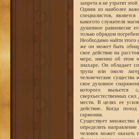
запрета и не утратят этой
Одним из наиболее важн
специалистов, являетс
какогото служителя маги
душевное равновесие ег
только обрядом погребен
Необходимо найти этого с
же он может быть обнар
свое действие на расстоя
мере, именно об этом 
знахаре. Он обладает с
трупа или около лаге
человеческие существа 
свое духовное снаряжени
которого выльется с
сверхъестественных сил.
мести. В целях ее усил
действие. Когда поход
гармония.
Существует множество ф
определить направление
человек может оказать 