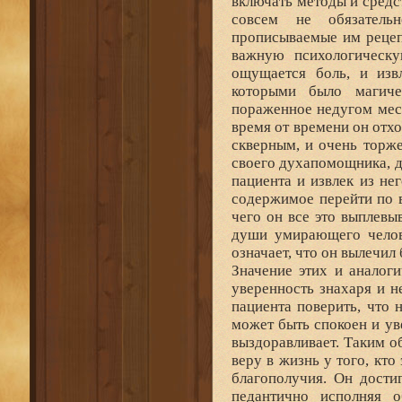
включать методы и средс
совсем не обязатель
прописываемые им рецеп
важную психологическу
ощущается боль, и извл
которыми было магиче
пораженное недугом мест
время от времени он отхо
скверным, и очень торже
своего духапомощника, д
пациента и извлек из не
содержимое перейти по в
чего он все это выплевы
души умирающего челове
означает, что он вылечил
Значение этих и аналог
уверенность знахаря и 
пациента поверить, что 
может быть спокоен и уве
выздоравливает. Таким о
веру в жизнь у того, кто
благополучия. Он дости
педантично исполняя 