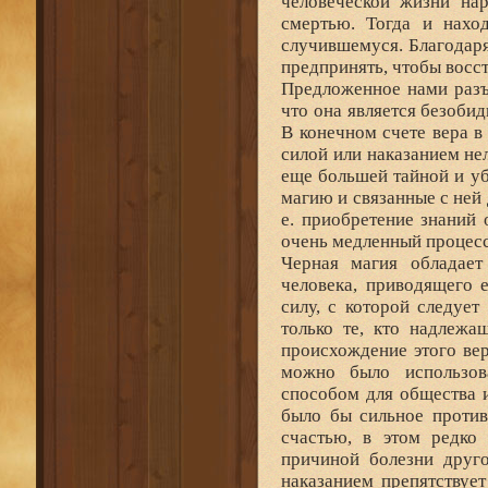
человеческой жизни нар
смертью. Тогда и нахо
случившемуся. Благодаря
предпринять, чтобы восст
Предложенное нами разъ
что она является безоби
В конечном счете вера в 
силой или наказанием не
еще большей тайной и уб
магию и связанные с ней 
е. приобретение знаний 
очень медленный процесс,
Черная магия обладает
человека, приводящего 
силу, с которой следуе
только те, кто надлежа
происхождение этого ве
можно было использова
способом для общества 
было бы сильное против
счастью, в этом редко 
причиной болезни друго
наказанием препятствуе