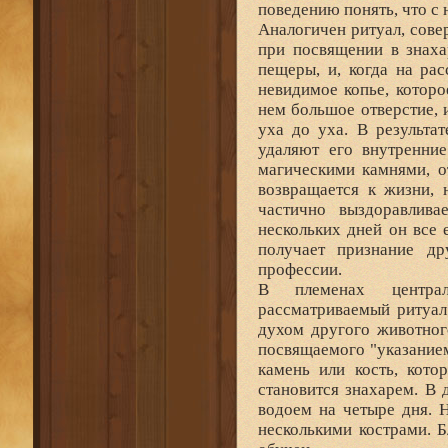
поведению понять, что с
Аналогичен ритуал, сов
при посвящении в знаха
пещеры, и, когда на ра
невидимое копье, которо
нем большое отверстие, и
уха до уха. В результа
удаляют его внутренни
магическими камнями, о
возвращается к жизни, 
частично выздоравлива
нескольких дней он все 
получает признание др
профессии.
В племенах централ
рассматриваемый ритуал
духом другого животног
посвящаемого "указанием
камень или кость, кото
становится знахарем. В
водоем на четыре дня. 
несколькими кострами. 