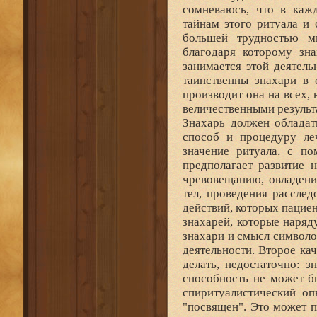
сомневаюсь, что в каж
тайнам этого ритуала и 
большей трудностью мы
благодаря которому зна
занимается этой деятель
таинственны знахари в 
производит она на всех,
величественными результ
Знахарь должен обладат
способ и процедуру ле
значение ритуала, с п
предполагает развитие 
чревовещанию, овладени
тел, проведения рассле
действий, которых пациен
знахарей, которые наряд
знахари и смысл символо
деятельности. Второе кач
делать, недостаточно: з
способность не может б
спиритуалистический оп
"посвящен". Это может 