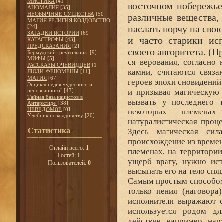
МИСТИКА
[41]
восточном побережье
АНОМАЛИЯ
[35]
НЕОБЫЧНЫЕ СУЩЕСТВА
[50]
различные вещества,
МАГИЯ РЕЛИГИЯ КОЛДОВСТВО
[24]
наслать порчу на сво
ЗАГАДКИ ИСТОРИИ
[69]
и часто старики исп
КАТАСТРОФЫ
[43]
ПРЕДСКАЗАНИЯ
[2]
своего авторитета. (Пр
Бермудский треугольник:
[9]
МИФЫ
[5]
ся верования, согласно
РАССКАЗЫ ОЧЕВИДЦЕВ
[1]
камни, считаются связа
ЛЮДИ-ФЕНОМЕНЫ
[11]
МАГИЯ
[67]
героев эпохи сновидений.
Энциклопедия чудесного и
непознанного"
[47]
и призывая магическую 
Тайная база нацистов в
вызвать у последнего 
Антарктиде.
[38]
НЕВЕДОМОЕ
[0]
некоторых племенах
Учебник по колдовству
[20]
натуралистическая проц
Статистика
Здесь магическая сил
происхождение из времен
Онлайн всего:
1
племенах, на территори
Гостей:
1
ущерб врагу, нужно ист
Пользователей:
0
высыпать его на тело спя
Самым простым способом 
только пения (наговора
исполнители выражают с
используется родом дл
действие, например, на