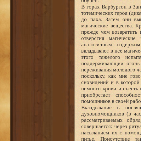
обучен.
В горах Варбуртон в За
тотемических героя (дика
до паха. Затем они вы
магические вещества. К
прежде чем возвратить 
отверстия магические
аналогичным содержим
вкладывают в нее магиче
этого тяжелого испыт
поддерживающий огонь
переживания молодого чел
поскольку, как мне гов
сновидений и в которой 
немного крови и съесть 
приобретает способно
помощников в своей рабо
Вкладывание в посвя
духовпомощников (в час
рассматриваемых обряд
совершается: через риту
насыланием их с помощ
питье. Присутствие т