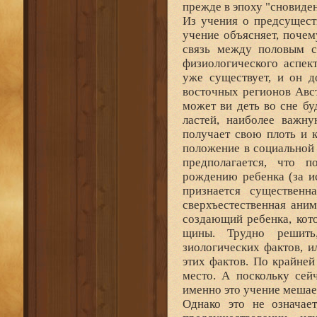
прежде в эпоху "сновиде
Из учения о предсущест
учение объясняет, поче
связь между половым с
физиологического аспек
уже существует, и он д
восточных регионов Авст
может ви деть во сне б
ластей, наиболее важну
получает свою плоть и к
положение в социальной 
предполагается, что 
рождению ребенка (за и
признается существенн
сверхъестественная аним
создающий ребенка, кот
щины. Трудно решить
зиологических фактов, 
этих фактов. По крайней
место. А поскольку сей
именно это учение мешае
Однако это не означае