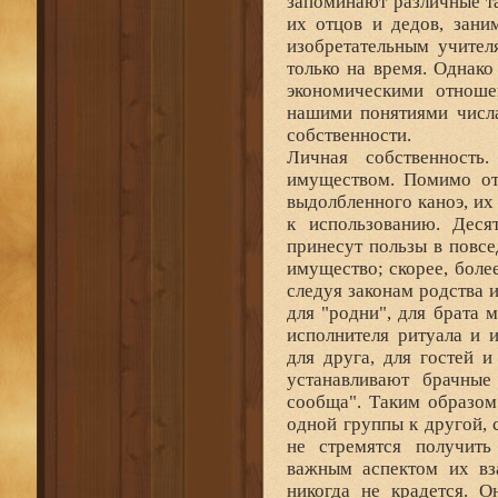
запоминают различные т
их отцов и дедов, зани
изобретательным учител
только на время. Однак
экономическими отноше
нашими понятиями числа
собственности.
Личная собственност
имуществом. Помимо от
выдолбленного каноэ, их
к использованию. Деся
принесут пользы в повсе
имущество; скорее, более
следуя законам родства 
для "родни", для брата 
исполнителя ритуала и 
для друга, для гостей 
устанавливают брачные
сообща". Таким образом
одной группы к другой, 
не стремятся получить 
важным аспектом их вз
никогда не крадется. 