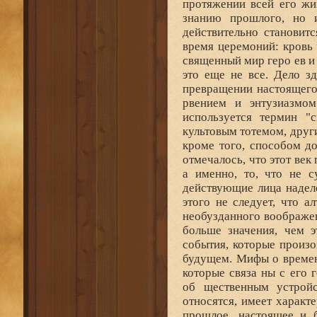
протяжении всей его жи
знанию прошлого, но 
действительно становит
время церемоний: кровь 
священный мир геро ев и
это еще не все. Дело з
превращении настоящего
рвением и энтузиазмом
используется термин "с
культовым тотемом, други
кроме того, способом до
отмечалось, что этот век
а именно, то, что не с
действующие лица надел
этого не следует, что а
необузданного воображе
больше значения, чем 
события, которые произ
будущем. Мифы о времен
которые связа ны с его
об щественным устрой
относятся, имеет характ
прошлое, настоящее и 