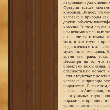
некровными род ственни
Фратрии всегда связан
классами. Во всех племе
человека и природы как
другие объекты классиф
классам. В этом случае
или вспомогатель ных то
он яв ляется тотемом н
того, и для группы при
вода, плеяды и т. д. явл
мужчины и женщины. Для
время как трава, вода,
Несмотря на то, что э
объектами поклонения, п
опасности и по могают) ч
Если отсутствует делени
человека и природы осу
подклассам. Дело в том,
человека в Австралии, ч
и ритуальных группиров
выраже ние принципа и ц
единства жизни человек