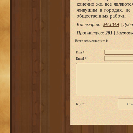
конечно же, все являют
живущим в городах, не 
общественных рабочи
Категория
:
МАГИЯ
|
Доба
Просмотров
:
281
|
Загрузо
Всего комментариев
:
0
Имя *:
Email *:
Код *: