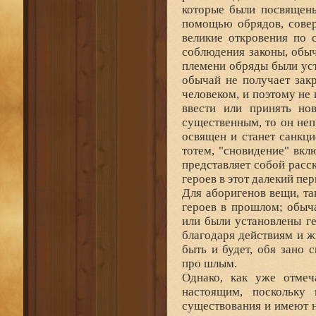
которые были посвящен
помощью обрядов, совер
великие откровения по
соблюдения законы, обы
племени обряды были ус
обычай не получает зак
человеком, и поэтому не
ввести или принять но
существенным, то он не
освящен и станет санкц
тотем, "сновидение" вк
представляет собой расс
героев в этот далекий пе
Для аборигенов вещи, та
героев в прошлом; обыч
или были установлены г
благодаря действиям и ж
быть и будет, обя зано
про шлым.
Однако, как уже отмеч
настоящим, поскольку
существования и имеют н