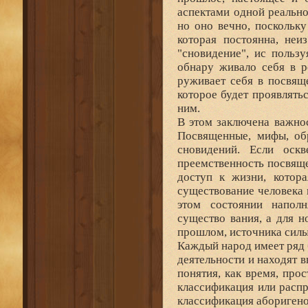
аспектами одной реально
но оно вечно, поскольк
которая постоянна, неи
"сновидение", ис польз
обнару живало себя в р
руживает себя в посвящ
которое будет проявлять
ним.
В этом заключена важнос
Посвященные, мифы, об
сновидений. Если оск
преемственность посвяще
доступ к жизни, котора
существование человека 
этом состоянии наполн
существо вания, а для н
прошлом, источника силы
Каждый народ имеет ряд 
деятельности и находят 
понятия, как время, прос
классификация или распр
классификация аборигено