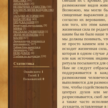
смешав их с кровью, ра
МИСТИКА
[41]
АНОМАЛИЯ
[35]
размножение видов живот
НЕОБЫЧНЫЕ СУЩЕСТВА
[50]
Возможно, мы могли бы
МАГИЯ РЕЛИГИЯ КОЛДОВСТВО
[24]
священные выражения для
ЗАГАДКИ ИСТОРИИ
[69]
согласно их верованию,
КАТАСТРОФЫ
[43]
ПРЕДСКАЗАНИЯ
[2]
или того, кто этим кам
Бермудский треугольник:
[9]
МИФЫ
[5]
жизненная сила пе редае
РАССКАЗЫ ОЧЕВИДЦЕВ
[1]
каким бы ни было наше 
ЛЮДИ-ФЕНОМЕНЫ
[11]
МАГИЯ
[67]
мы должны понимать, чт
Энциклопедия чудесного и
не просто камнем или з
непознанного"
[47]
Тайная база нацистов в
исходит жизненная сила,
Антарктиде.
[38]
которая в одном случае де
НЕВЕДОМОЕ
[0]
Учебник по колдовству
[20]
или как источник индив
ритуала посылаются для 
Статистика
Нам не следует отбрасы
Онлайн всего:
1
поддерживается в каж
Гостей:
1
размножения человеческ
Пользователей:
0
выполняются для размнож
том, чтобы содействоват
центрах духов или ме
разрисовывается, скоб ли
а также часто исполняе
духидети, оставленные в 