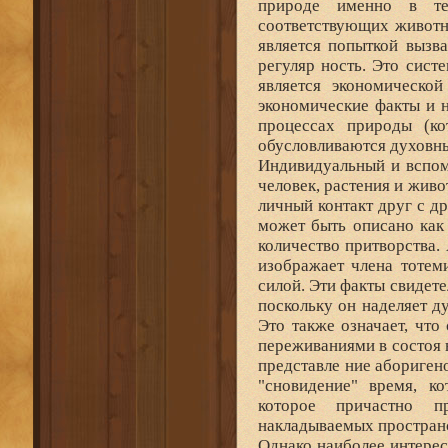
природе именно в те
соответствующих животны
является попыткой вызв
регуляр ность. Это сист
является экономическо
экономические факты и н
процессах природы (к
обусловливаются духовн
Индивидуальный и вспом
человек, растения и живо
личный контакт друг с др
может быть описано как 
количество притворства.
изображает члена тотем
силой. Эти факты свидете
поскольку он наделяет д
Это также означает, чт
переживаниями в состоя 
представле ние аборигено
"сновидение" время, к
которое причастно п
накладываемых простран
Однако наиболее интере