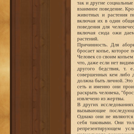
так и другие социальные
взаимное поведение. Кро
животных и растения п
включая их в один общи
поведения для человече
включая сюда ожи даем
растений.
Причинность. Для абор
бросает копье, которое 
Человек со своим копьем 
что, даже если нет види
другого бедствия, т. 
совершенных кем либо де
должна быть личной. Это 
сеть и именно они про
раскрыть человека, "бро
извлечено из жертвы.
В других исследованиях
вызывающие последующ
Однако они не являются
себя таковыми. Они тол
репрезентирующем усл