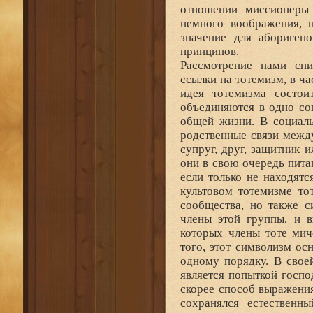
отношении миссионеры 
немного воображения, п
значение для абориген
принципов.
Рассмотрение нами спи
ссылки на тотемизм, в ч
идея тотемизма состо
объединяются в одно со
общей жизни. В социаль
родственные связи межд
супруг, друг, защитник 
они в свою очередь пита
если только не находят
культовом тотемизме то
сообщества, но также с
члены этой группы, и 
которых члены тоте мич
того, этот символизм ос
одному порядку. В свое
является попыткой госп
скорее способ выражения
сохранялся естественн