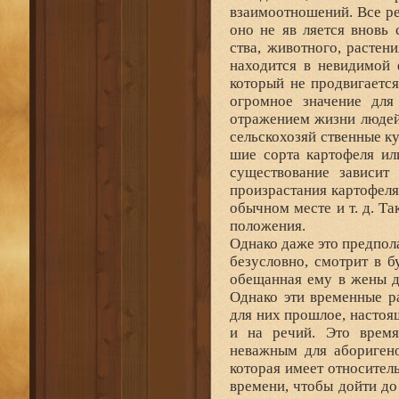
взаимоотношений. Все ре
оно не яв ляется вновь
ства, животного, растени
находится в невидимой 
который не продвигается
огромное значение для 
отражением жизни людей
сельскохозяй ственные ку
шие сорта картофеля ил
существование зависит 
произрастания картофеля
обычном месте и т. д. Т
положения.
Однако даже это предпол
безусловно, смотрит в б
обещанная ему в жены де
Однако эти временные р
для них прошлое, насто
и на речий. Это время
неважным для аборигено
которая имеет относител
времени, чтобы дойти до