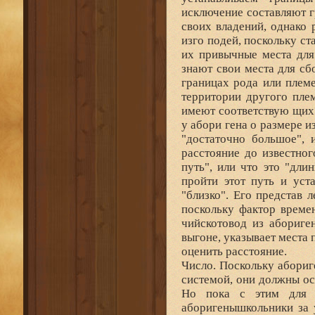
исключение составляют г
своих владений, однако 
изго подей, поскольку ст
их привычные места для
знают свои места для с
границах рода или племе
территории другого пле
имеют соответствую щих 
у абори гена о размере и
"достаточно большое", 
расстояние до известног
путь", или что это "дли
пройти этот путь и уст
"близко". Его представ 
поскольку фактор време
чийскотовод из абориге
выгоне, указывает места 
оценить расстояние.
Число. Поскольку абори
системой, они должны осо
Но пока с этим для н
аборигенышкольники за 