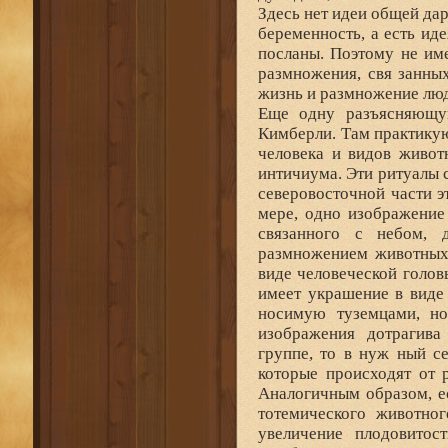
Здесь нет идеи общей д
беременность, а есть ид
посланы. Поэтому не им
размножения, свя занны
жизнь и размножение люде
Еще одну разъясняющу
Кимберли. Там практику
человека и видов живот
интичиума. Эти ритуалы 
северовосточной части э
мере, одно изображение
связанного с небом, 
размножением животных 
виде человеческой голов
имеет украшение в виде
носимую туземцами, но
изображения дотрагива
группе, то в нуж ный с
которые происходят от 
Аналогичным образом, е
тотемического животно
увеличение плодовитос