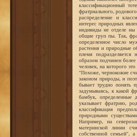
классификационный тоте
фратриального, родового
распределение и класс
интерес природных явле
индивиды не отделе ны 
общие груп пы. Так, фр
определенное число му
растения и природные о
племя подразделяется н
образом подчинен более
человек, на которого это
"Похоже, чернокожие счи
законом природы, и поэ
бывает трудно понять п
задумываясь, к какой ф
бамбук, определенные 
указывает фратрию, ро
классификация предпо
природными существами
Например, на североз
материнской линии сч
собственной семьей", а