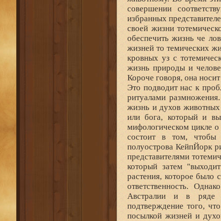
совершении соответств
избранных представителе
своей жизни тотемическ
обеспечить жизнь че лов
жизней то темических жи
кровных уз с тотемическ
жизнь природы и челове
Короче говоря, она носит
Это подводит нас к про
ритуалами размножения.
жизнь и духов животных 
или бога, который и вы
мифологическом цикле о 
состоит в том, чтобы
полуострова КейпЙорк р
представителями тотемич
который затем "выходит
растения, которое было с
ответственность. Однак
Австралии и в ряде 
подтверждение того, чт
посылкой жизней и духо