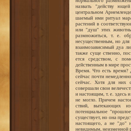
нормального размножен
назвать "действу ющей
центральном Арнемленде
шаемый ими ритуал мара
растений в соответствую
или "душ" этих животн
размножиться, т. е. об
несущественным, но для 
взаимозависимый дуа ли
также суще ственно, пос
ется средством, с пом
действенным в мире простр
Время. Что есть время? 
сейчас почти немедленно
сейчас. Хотя для них 
совершали свои величеств
и настоящим, т. е. здесь 
не могло. Причем насто
ствий, вытекающих и
потенциальное "прошлое
существует, но она предс
настоящего, а не "до" 
невидимым, неизменной р