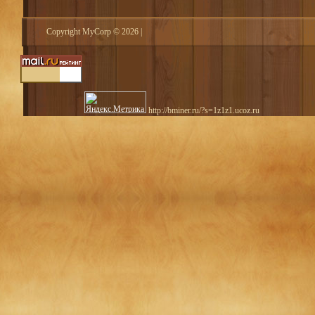
Copyright MyCorp © 2026
|
http://bminer.ru/?s=1z1z1.ucoz.ru