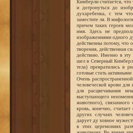
Кимберли считается, что
и дотронуться до изоб
духаребенка, с тем чт
заместите ля. В мифологи
причем таких героев мо
имя. Здесь не предпол
изображениями одного ду
действенны потому, что о
творения, действенная с
действию. Именно в эту
шел в Северный Кимберли 
тела) превратились в р
готовые стать активными 
Очень распространенной
человеческой крови для 
для расцвечивания не
выступающего неизменны
животного), связанного
кровь, конечно, считает
других случаях челове
дарует ду ховное мужес
в этих церемониях раз
животному. Во время эти