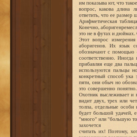
им показыва ют, что такое
вопрос, какова длина л
ответить, что ее размер
Арифметическая таблица
Конечно, аборигенремесле
это не в футах и дюймах. 
Этот вопрос измерения
аборигенов. Их язык с
обозначают с помощью ф
соответственно. Иногда
прибавляя еще два пальц
используются пальцы но
конкретный способ ука 
пяти, они обыч но обозн
это совершенно понятно
Охотник выслеживает и п
видит двух, трех или чет
толпа, отдельные особи
будет большой удачей, е
"много" или "большую тол
захочется
считать их! Поэтому, хо