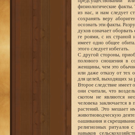
предсуществовании и
физиологические факты. 
из нас, и нам следует с
сохранять веру абориге
осознать эти факты. Раз
духов означает оборвать 
ге роями, с их страной 
имеет одно общее обита
этого следует избегать.
С другой стороны, прио
полового сношения в со
женщины, чем это обычн
или даже отказу от тех 
для целей, выходящих за 
Второе следствие имеет 
они считали, что возде
скотом не являются не
человека заключается в
растений. Это мешает и
животноводческую деяте
оашивания и скрещивания
религиозных ритуалов с
навыков сельскохозяйс