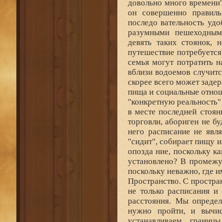
довольно много времени"
он совершенно правил
последо вательность удо
разумными пешеходным
девять таких стоянок, 
путешествие потребуется 
семья могут потратить н
вблизи водоемов случитс
скорее всего может задер
пища и социальные отнош
"конкретную реальность" 
в месте последней стоян
торговли, абориген не б
него расписание не явля
"сидит", собирает пищу и
опозда ние, поскольку к
установлено? В промежу
поскольку неважно, где и
Пространство. С простран
не только расписания и
расстояния. Мы определ
нужно пройти, и выч
устанавливаем границ