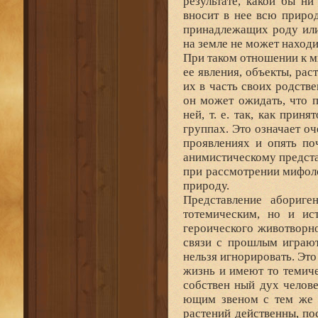
результате, какой бы н
вносит в нее всю приро
принадлежащих роду или
на земле не может наход
При таком отношении к ми
ее явления, объекты, ра
их в часть своих родств
он может ожидать, что п
ней, т. е. так, как при
группах. Это означает о
проявлениях и опять по
анимистическому предста
при рассмотрении мифоло
природу.
Представление абориге
тотемическим, но и ис
героического животворн
связи с прошлым играют
нельзя игнорировать. Эт
жизнь и имеют то темиче
собствен ный дух челов
ющим звеном с тем же 
растений действенны, п