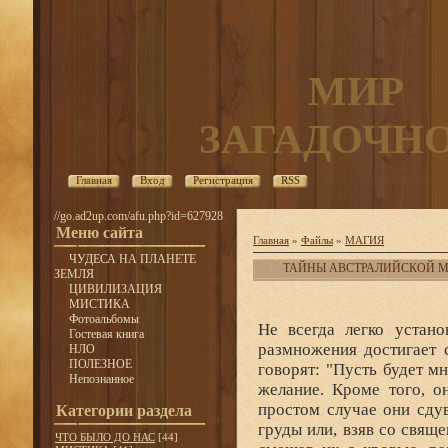
МИР
ЗАГАДОЧН
Главная
Вход
Регистрация
RSS
//go.ad2up.com/afu.php?id=627928
Меню сайта
Главная
»
Файлы
»
МАГИЯ
ЧУДЕСА НА ПЛАНЕТЕ
ТАЙНЫ АВСТРАЛИЙСКОЙ 
ЗЕМЛЯ
ЦИВИЛИЗАЦИЯ
МИСТИКА
Фотоальбомы
Не всегда легко устано
Гостевая книга
размножения достигает 
НЛО
ПОЛЕЗНОЕ
говорят: "Пусть будет м
Непознанное
желание. Кроме того, о
простом случае они сду
Категории раздела
груды или, взяв со свящ
ЧТО БЫЛО ДО НАС
[44]