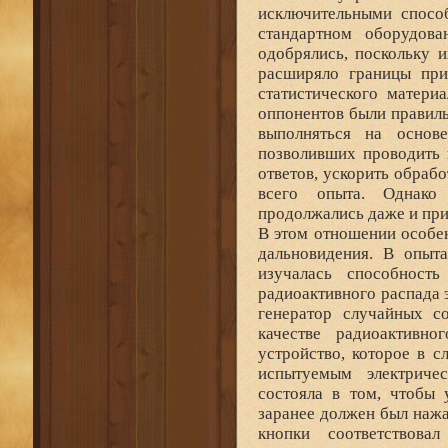
исключительными способ
стандартном оборудов
одобрялись, поскольку 
расширяло границы при
статистического матери
оппонентов были правил
выполняться на основ
позволивших проводить 
ответов, ускорить обраб
всего опыта. Однако
продолжались даже и при
В этом отношении особе
дальновидения. В опыт
изучалась способност
радиоактивного распада 
генератор случайных с
качестве радиоактивно
устройство, которое в 
испытуемым электриче
состояла в том, чтобы 
заранее должен был нажа
кнопки соответствова