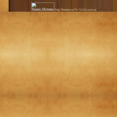
http://bminer.ru/?s=1z1z1.ucoz.ru