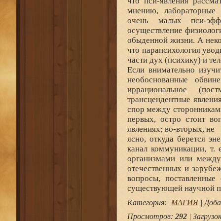
что пси-явления рассма
мнению, лабораторные 
очень малых пси-эфф
осуществление физиологи
обыденной жизни. А нек
что парапсихология увод
части дух (психику) и тел
Если внимательно изучи
необоснованные обвин
иррациональное (пос
трансцендентные явления
спор между сторонникам
первых, остро стоит во
явлениях; во-вторых, не
ясно, откуда берется эн
канал коммуникации, т.
организмами или между
отечественных и зарубе
вопросы, поставленные
существующей научной п
Категория
:
МАГИЯ
|
Доба
Просмотров
:
292
|
Загрузо