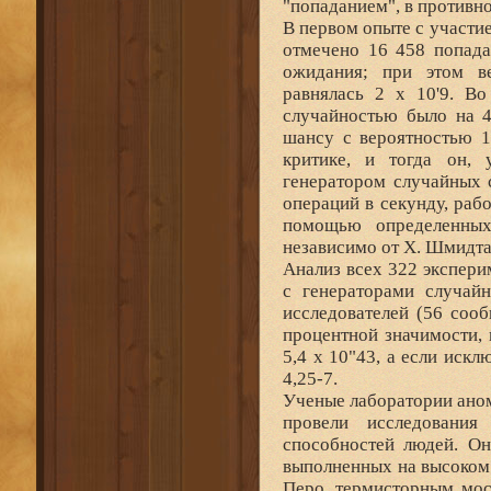
"попаданием", в противн
В первом опыте с участи
отмечено 16 458 попада
ожидания; при этом ве
равнялась 2 х 10'9. В
случайностью было на 4
шансу с вероятностью 1
критике, и тогда он, 
генератором случайных 
операций в секунду, раб
помощью определенных
независимо от X. Шмидта
Анализ всех 322 экспер
с генераторами случай
исследователей (56 соо
процентной значимости,
5,4 х 10"43, а если иск
4,25-7.
Ученые лаборатории аном
провели исследования
способностей людей. Он
выполненных на высоком
Перо, термисторным мос