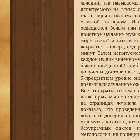
явлений, так называемы
испытуемого на глазах с
глаза закрыты пластмасс
с ватой по краям. Исп
освещается белым или 
приятное звучание музык
море света" и вызывает
вскрывает конверт, сод
минут. Затем испытуемо
каждой из них виденном
было проведено 42 опубл
получены достоверные д
5-процентном уровне зна
превышали случайное ож
Все, что кратко изложено
на которых мы не остан
на страницах журнала 
показало, что проведен
внушают доверия оппон
стремятся показать, что
безупречных фактов, 
методологии, ни принцип