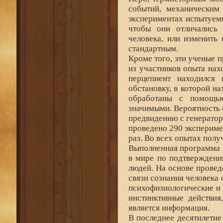
событий, механическим
экспериментах испытуем
чтобы они отличались 
человека, или изменить
стандартным.
Кроме того, эти ученые 
из участников опыта на
перцепиент находился
обстановку, в которой н
обработаны с помощью
значимыми. Вероятность с
предвидению с генератор
проведено 290 экспериме
раз. Во всех опытах полу
Выполненная программа 
в мире по подтверждени
людей. На основе прове
связи сознания человека
психофизиологические и 
инстинктивные действия
является информация.
В последнее десятилетие