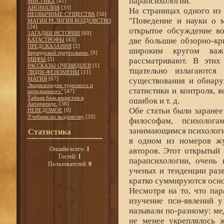
парапсихологии.
МИСТИКА
[41]
АНОМАЛИЯ
[35]
На страницах одного из
НЕОБЫЧНЫЕ СУЩЕСТВА
[50]
"Поведение и науки о 
МАГИЯ РЕЛИГИЯ КОЛДОВСТВО
[24]
открытое обсуждение во
ЗАГАДКИ ИСТОРИИ
[69]
две большие обзорно-кр
КАТАСТРОФЫ
[43]
ПРЕДСКАЗАНИЯ
[2]
широким кругом важ
Бермудский треугольник:
[9]
МИФЫ
[5]
рассматривают. В этих
РАССКАЗЫ ОЧЕВИДЦЕВ
[1]
тщательно излагаются 
ЛЮДИ-ФЕНОМЕНЫ
[11]
МАГИЯ
[67]
существования и обнару
Энциклопедия чудесного и
статистики и контроля,
непознанного"
[47]
Тайная база нацистов в
ошибок и т. д.
Антарктиде.
[38]
Обе статьи были заране
НЕВЕДОМОЕ
[0]
Учебник по колдовству
[20]
философам, психолога
занимающимся психологи
Статистика
в одном из номеров жу
Онлайн всего:
1
авторов. Этот открытый
Гостей:
1
парапсихологии, очень 
Пользователей:
0
ученых и тенденции разв
кратко суммируются осн
Несмотря на то, что па
изучение пси-явлений 
называли по-разному: ме
не менее укреплялось 