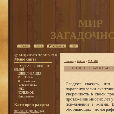
МИР
ЗАГАДОЧН
Главная
Вход
Регистрация
RSS
//go.ad2up.com/afu.php?id=627928
Меню сайта
Главная
»
Файлы
»
МАГИЯ
ЧУДЕСА НА ПЛАНЕТЕ
ОТЕЧЕСТВЕННАЯ ПАРАПСИ
ЗЕМЛЯ
ЦИВИЛИЗАЦИЯ
МИСТИКА
Фотоальбомы
Следует сказать, что
Гостевая книга
парапсихологии скептиц
НЛО
ПОЛЕЗНОЕ
уверенность в своей пр
Непознанное
протяжении многих лет у
пси-явлений в жизни. 
Категории раздела
обобщающих монографи
ЧТО БЫЛО ДО НАС
[44]