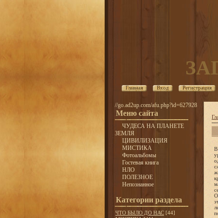
ЗА
Главная
Вход
Регистрация
//go.ad2up.com/afu.php?id=627928
Меню сайта
Гл
ЧУДЕСА НА ПЛАНЕТЕ
ЗЕМЛЯ
ЦИВИЛИЗАЦИЯ
МИСТИКА
В архиепископстве Кельнском со второй половины XVI столетия преследование ведьм начинает свирепствовать с силой урагана, вырывая 
Фотоальбомы
Гостевая книга
НЛО
ПОЛЕЗНОЕ
Непознанное
Категории раздела
ЧТО БЫЛО ДО НАС
[44]