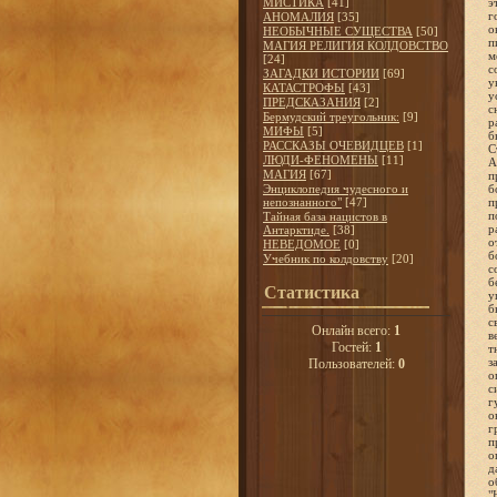
МИСТИКА
[41]
АНОМАЛИЯ
[35]
НЕОБЫЧНЫЕ СУЩЕСТВА
[50]
МАГИЯ РЕЛИГИЯ КОЛДОВСТВО
[24]
ЗАГАДКИ ИСТОРИИ
[69]
КАТАСТРОФЫ
[43]
ПРЕДСКАЗАНИЯ
[2]
Бермудский треугольник:
[9]
МИФЫ
[5]
РАССКАЗЫ ОЧЕВИДЦЕВ
[1]
ЛЮДИ-ФЕНОМЕНЫ
[11]
МАГИЯ
[67]
Энциклопедия чудесного и
непознанного"
[47]
Тайная база нацистов в
Антарктиде.
[38]
НЕВЕДОМОЕ
[0]
Учебник по колдовству
[20]
Статистика
Онлайн всего:
1
Гостей:
1
Пользователей:
0