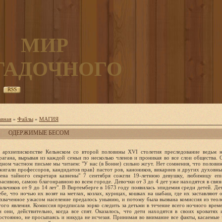
МИР
ГАДОЧНОГО
RSS
авная
»
Файлы
»
МАГИЯ
ОДЕРЖИМЫЕ БЕСОМ
из каждой семьи по несколько членов и проникая во все слои общества. Особенно сильно жгли в Бонне. В одном частном письме мы читаем: "У нас (в Бонне) сильно жгут. Нет сомнения, что половина города падет жертвой. Тут уже сжигали профессоров, кандидатов прав} пастот ров, каноников, викариев и других духовных лиц. Канцлер со своей женой и жена тайного секретаря казнены" 7 сентября сожгли 19-летнюю девушку, любимицу епископа, которая считалась самою красивою, самою благонравною во всем городе. Девочки от 3 до 4 дет уже находятся в связи с дьяволом. Тут сжигали многих мальчиков от 9 до 14 лет". В Виртемберге в 1673 году появилась эпидемия среди детей. Дети в возрасте 7-10 лет вообразили себе, что ночью их возят на метлах, козлах, курицах, кошках на шабаш, где их заставляют отрицать Св. Троицу, есть и пить. Охваченное ужасом население предалось унынию, и потому была вызвана комиссия из теологов и юристов для исследования этого явления. Комиссия предписала зорко следить за детьми в течение всего ночного времени, чтобы проверить, не улетают ли они, действительно, когда все спят. Оказалось, что дети находятся в своих кроватях или в объятиях своих родителей постоянно, не просыпаясь и никуда не исчезая. Принимая во внимание все факты, касаемые этого дела, комиссия решила, что это наваждение одной ведьмы, которую и присудили к сожжению вместе с другими, которых она оговорила. В апреле 1663 года Агнесса, жена Ганса Генше, ткача, была аресте"вана и отвезена в Эслинген по подозрению в колдовстве, поскольку,когда она однажды была где-то на крестинах, на стол вдруг вскочилачерная кошка, и она одна из всех гостей не испугалась и даже пила изсвоего стакана, в который кошка сунула свою лапку. У нее нашли мешочек с подозрительным содержанием, которое медицинский факультет в Тюбингене, исследовав, признал, что это не что иное, как крахмальная мука. Под пыткой она созналась, что имела некоторое отношение к приписываемым ей элементам колдовства, надеясь таким образом поскорее увидеть своего мужа и детей. Потом она отреклась от своих слов, выдержала все высшие степени пытки и была выпущена с условием, что она навсегда покинет страну. Она действительно уехала, но не смогла побороть тоску по родине и вернулась. Ее снова арестовали, секли розгами и вновь препроводили из страны с предупреждением, что ее сожгут, если она осмелится еще развернуться. : В Эльзасе костры начали дымиться с 1570 года. В течение 1572-1620 годов было сожжено 136 ведьм, но это было только началом последевавшего после 1620 года массового преследования. В течение 1620-1635 годов в одном Страсбургском округе погибло пять тысяч человек. Австрия в конце XVII века была переполнена ведьмами. В архивах г. Айсберга находим длинный ряд протоколов с приговорами по делам о колдовстве. Вот один из них: "15 апреля 1661 г. Анна предалась душою и телом дьяволу, который явился к ней в образе мужчины, по его приказанию отрицала Св. Троицу, богохульствовала и оскверняла Св. Таинства; при помощи колдовских средств умертвила ребенка и этими же средствами причинила другому порчу. За такие тяжкие и отвратительные преступления постановляется, чтобы она была посажена на повозку и отвезена к месту казни для сожжения на костре, причем предварительно оба плеча должны быть прижигаемы раскаленными щипцами" по одному разу каждое плечо. Но" так как она раскаялась, то постановляется оказать ей милость и отрубить ей голову мечом и после тело ее сжечь-таков приговор; учитывая ее слабое здоровье и глубокий возраст, он был еще более смягчен, а именно: она была освобождена от прижигания раскаленными щипцами". В Зальцбурге в 1678 году было сожжено 97 человек. В 1583 году одна шестнадцатилетняя девушка, страдающая конвульсиями, была признана одержимой бесом и передана иезуитам дляих изгнания. Святые отцы энергично взялись за это, но борьба с дьяволом оказалась очень упорной/Наконец, они преодолели хитрости дьявола, и им удалось изгнать из тела девушки 12 655 чертенят. После это-?го была подвергнута пытке ее старая 70-летняя бабушка ЕлизаветаПленахерин, которая созналась, что уже 50 лет она находится в связи сдьяволом и ездит на шабаш, что она делает непогоды и т. д. Ее осудилии поволокли к месту казни, привязанной веревками к хвосту лошади, исожгли заживо. 'В Вене в 1601 году были осуждены две ведьмы, одна из которых покончила в тюрьме самоубийством, а другая умерла во время пыток. Труп последней был все же сожжен на костре, а труп первой был зако" нопачен в бочке и брошен в Дунай, "дабы она была удалена от населения Вены". 1 :; В Венгрии в 1615 году погибло огромное число ведьм вследствие возникшего предположения, что они имеют намерение дьявольским искусством вызвать сильный град и уничтожить посевы. Об этом случае в хрониках рассказывается следующее: "Одна двенадцатилетняя девочка, гуляя со своим отцом и слушая его жалобы на засуху, сказала ему, что если он хочет, она может вызвать дождь и град. Когда он спросил ее> кто ее научил этому, она указала на свою мать; ; В это время действительно разразилась страшная гроза с градом, Отец донес об этом, после чего мать и дочь были арестованы и подвергнуты пытке. Они сознались в своем преступлении и оговорили многих других, которые также были привлечены к следствию. Дело было в высшей степени опасное, потому что если бы вовремя не открыли его, в короткое время не осталось бы в Венгрии от всех посевов и плодов даже следа"; Во Франции преследования ведьм начались очень рано. В особенности тут были распространены обвинения в оборотничестве. Процессы процветали под управлением Генриха ГУ. Один из иезуитов того времени пишет в 1594 году: "Наши тюрьмы переполнены ведьмами и колдунами. Не проходит дня, чтобы наши судьи не запачкали своих рук в их крови и чтобы мы, возвращаясь домой, не содрогались от печальных мыслей об ужасных, отвратительных вещах, в которых эти ведьмы признаются. Но дьявол так искусен, что мы не успеваем достаточно большое количество ведьм отправить на костер, как из их пепла возникают новые ведьмы". В 1609 году была назначена комиссия для преследования ведьм в стране басков. За короткое время там было сожжено 600 человек. В Тулузе были дни, когда сжигались на кострах по 400 ведьм в день. Преследования свирепствовали по всему югу Франции с крайней необузданностью. Де Лайкру пришла мысль, что распространение колдовства около Бордо может находиться в связи с большим количеством фруктовых садов, так как очень хорошо известно, что дьявол имеет особую силу над яблоками. В Испании преследование ведьм продолжалось дольше, чем во всех остальных странах Европы. В 1527 году по оговору двух девочек 9 и 11 лет была осуждена огромная масса ведьм, которые были изобличены в колдовстве благодаря усмотренному инквизиторами в их левом глазу особому знаку. В 1536 году в Саргоне были воздвигнуты многочисленные костры. Еще в 1810 году 7 и 8 ноября были сожжены 11 человек. В Швеции известен ужасный процесс в небольшом селении, который произошел в 1669 году, вследствие чего погибла масса детей. Процесс возник на основании того, что у многих детей той местности по неизвестным причинам появились какие-то странные судороги, сопровождающиеся обморочным состоянием. Во время этих припадков дети рассказывали, что они часто вместе с ведьмами летают на шаба