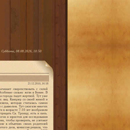
Суббота, 08.08.2026, 10:50
21.12.2010, 16:18
ш, и там сатана их бьет, отчего и приключилась с ними эта болезнь. Эти рассказы детей навели ужас на население, и в народе появилось большое раздражение против многих женщин, заподозренных в том, что они наводят на детей порчу. По просьбе жителей правительство назначило специальную комиссию для расследования дела. Комиссия подвергла допросу около 300 детей, которые рассказали чудовищные подробности о поездках на шабаш и происходивших там оргиях. По словам детей, сатана на шабаше часто бьет детей, иногда же, напротив, очень любезен с ними, играет на арфе, любит, когда находится в состоянии болезни, чтобы ведьмы всячески ухаживали за ним и пускали ему кровь. А один раз он даже умер на короткое время. Комиссия арестовала многих женщин, которые под пыткой сознались во всех преступлениях; из них 84 женщины были приговорены к смерти и вместе с ними также 15 детей, остальные дети подверглись разным наказаниям, 56 из них получили удары плетьми. Приговор был объявлен во всеуслышание, и комиссия после совершения казни над обвиненными вернулась домой, осыпанная благодарностями со стороны населения. В церкви долгое время после этого возносились молитвы о защите страны от дьявола на будущее время... Дьявол действует двояким образом. Либо он совращает свою жертву, вступает с ней в союз, закрепляет с ее согласия свою связь с нею договором и сообщает ей колдовскую силу, посредством которой она, как добровольная союзница дьявола, причиняет вред и порчу людям. Либо он овладевает ею без ее ведома и помимо ее воли, вселяясь в ее тело, действуя через нее, говоря ее устами и пользуясь ею для своих бо-гохульственных и пагубных целей. В первом случае мы имеем дело с активными ведьмами, которые виновны в преступлении колдовства и должны быть сожжены. Во втором случае-с пассивными ведьмами, которые называются одержимыми бесом и считаются невинными, а поэтому подлежат исцелению посредством заклинания и изгнания поселившихся в них бесов. Одержимыми бесом могут быть также животные, которые вредят людям, а также трупы мертвецов, которые оживают или превращаются в ходячих мертвецов. Особенно сильно была распространена вера в одержимость в XVII столетии. Это была болезнь века. Большей частью бесовские эпидемии появлялись в женских монастырях, где религиозный-образ жизни, который предполагает уединенность и замкнутость в общении с внешним миром, а также сосредоточенность на мистических представлениях способствовали развитию среди монахинь истеричности, которая и составляла сущность одержимости. Монахини одна за другой заражались и в короткое время все население монастыря оказывалось зараженным и подпавшим под власть дьявола. Огромн