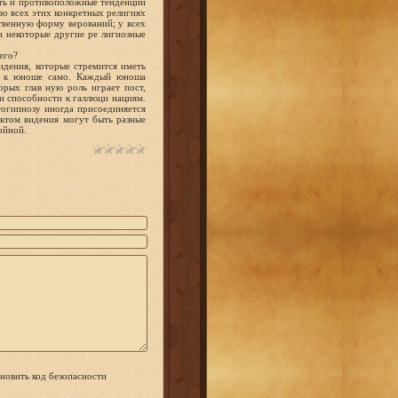
сть и противоположные тенденции
 во всех этих конкретных религиях
твенную форму верований; у всех
и некоторые другие ре лигиозные
его?
идения, которые стремится иметь
ит к юноше само. Каждый юноша
орых глав ную роль играет пост,
и способности к галлюци нациям.
тогипнозу иногда присоединяется
ектом видения могут быть разные
ойной.