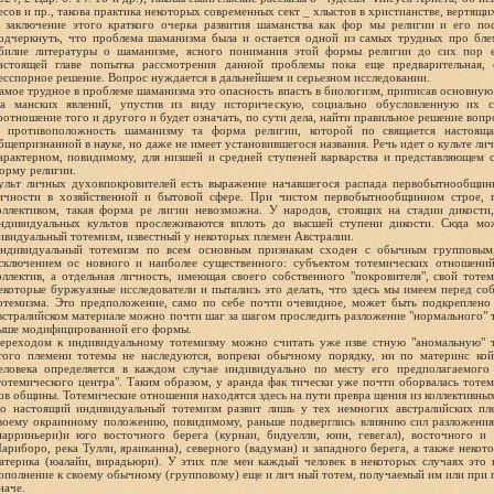
есов и пр., такова практика некоторых современных сект _ хлыстов в христианстве, вертящи
 заключение этого краткого очерка развития шаманства как фор мы религии и его п
одчеркнуть, что проблема шаманизма была и остается одной из самых трудных про бле
билие литературы о шаманизме, ясного понимания этой формы религии до сих пор е
астоящей главе попытка рассмотрения данной проблемы пока еще предварительная,
есспорное решение. Вопрос нуждается в дальнейшем и серьезном исследовании.
амое трудное в проблеме шаманизма это опасность впасть в биологизм, приписав основную
а манских явлений, упустив из виду историческую, социально обусловленную их с
оотношение того и другого и будет означать, по сути дела, найти правильное решение вопр
 противоположность шаманизму та форма религии, которой по свящается настоящая
бщепризнанной в науке, но даже не имеет установившегося названия. Речь идет о культе ли
арактерном, повидимому, для низшей и средней ступеней варварства и представляющем 
орму религии.
ульт личных духовпокровителей есть выражение начавшегося распада первобытнообщинн
ичности в хозяйственной и бытовой сфере. При чистом первобытнообщинном строе, г
оллективом, такая форма ре лигии невозможна. У народов, стоящих на стадии дикости
ндивидуальных культов прослеживаются вплоть до высшей ступени дикости. Сюда мо
ивидуальный тотемизм, известный у некоторых племен Австралии.
ндивидуальный тотемизм по всем основным признакам сходен с обычным групповым,
сключением ос новного и наиболее существенного: субъектом тотемических отношений
оллектив, а отдельная личность, имеющая своего собственного "покровителя", свой тоте
екоторые буржуазные исследователи и пытались это делать, что здесь мы имеем перед соб
отемизма. Это предположение, само по себе почти очевидное, может быть подкреплено
встралийском материале можно почти шаг за шагом проследить разложение "нормального" 
ыше модифицированной его формы.
ереходом к индивидуальному тотемизму можно считать уже изве стную "аномальную" 
того племени тотемы не наследуются, вопреки обычному порядку, ни по материнс кой
еловека определяется в каждом случае индивидуально по месту его предполагаемого
тотемического центра". Таким образом, у аранда фак тически уже почти оборвалась тотем
ов общины. Тотемические отношения находятся здесь на пути превра щения из коллективны
о настоящий индивидуальный тотемизм развит лишь у тех немногих австралийских пл
воему окраинному положению, повидимому, раньше подверглись влиянию сил разложения
нарриньери)и юго восточного берега (курнаи, бидуелли, юин, гевегал), восточного и 
ариборо, река Тулли, яраиканна), северного (вадуман) и западного берега, а также неко
атерика (юалайи, вирадьюри). У этих пле мен каждый человек в некоторых случаях это 
ополнение к своему обычному (групповому) еще и лич ный тотем, получаемый им или при п
наче.