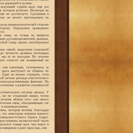
хся дервишей в исламе.
оследующей судьбы надо еще раз
м истории религии. Несмотря на
ще не достигнуто. Сделанная в
 она не может претендовать на
 роль нервнопсихической стороне
торону. Определить правильное
оса.
 глава, не только не является
чных духовпокровителей, явлении,
собой совер шенно своеобразную
ых связей, выделения отдельной
де личность целиком поглощена
, мы ее не находим. Но зачатки
жно отнести так называемый ин
 или клановым, тотемизмом, за
 здесь выступает не община, не
м. Едва ли можно отрицать, хотя
ой начало распада классического
 непосредственными фактами. На
тотемизма и развитие упомянутой
тотемическую систему аранда. У
, ни по отцовской линии; тотем
 зачатия вблизи того или иного
ическая связь, объединяющая чле
х в индивидуальные.
емен, которые вообще благодаря
; это некоторые племена южного
северовосточного берега (округ
торое племена юговосточной части
касается тояько муж чин имеет в
освящении в ранг взрослых, или