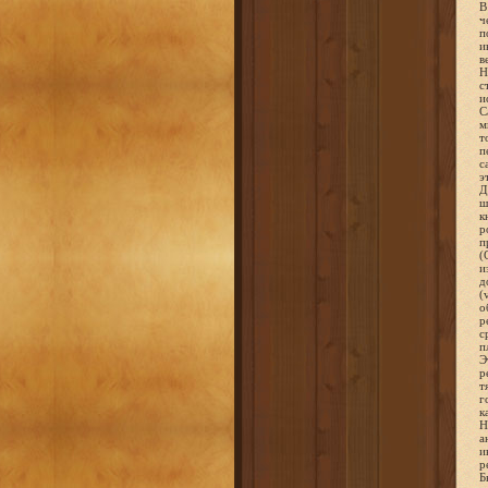
В
ч
п
и
в
Н
с
и
С
м
т
п
с
э
Д
ш
к
р
п
(
и
д
(
о
р
с
п
Э
р
т
г
к
Н
а
и
р
Б