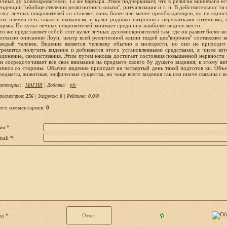
ичных ду ховпокровителей. Та же Барбара Эткен подчеркивает, что в религии виннебаго е
енденции "обобще ствления религиозного опыта", ритуализации и т. п. В действительнос ти
ульт личных покровителей со ставляет лишь более или менее преобладающую, но не единс
тих племен есть также и шаманизм, и культ родовых патронов с пережитками тотемизма, 
ормы. Но культ личных покровителей занимает среди них наиболее видное место.
то же представляет собой этот культ личных духовпокровителей там, где он развит более вс
огласно описанию Лоуи, центр всей религиозной жизни индей цев"воронов" составляют в
аждый человек. Видение является человеку обычно в молодости, но оно не приход
тремится получить видение и добивается этого установленными средствами, в числе кот
единение, самоистязания. Этим путем юноша достигает состояния повышенной нервности 
н сосредоточивает все свое внимание на предмете своего бу дущего видения; к этому ав
ипноз со стороны. Обычно видение приходит на четвертый день такой подготов ки. Объ
редметы, животные, мифические существа, но чаще всего видения так или иначе связаны с в
атегория
:
МАГИЯ
|
Добавил
:
plv
росмотров
:
256
|
Загрузок
:
0
|
Рейтинг
:
0.0
/
0
его комментариев
:
0
мя *:
ail *:
д *: