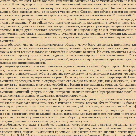
мирает. Роль этой кут, таким образом, совершенно пассивная это то уязвимое место челове 
лых сил. Наконец, сюр это оли цетворение психической деятельности. Хотя якуты признают 
о есть основания думать, что по происхожде нию это шаманская душа. Она дается чело
аманов. Сюр активная сила, ее не могут унести духи. Словом, сюр обладает всеми свойст
а. Так вполне правильно понимал дело исследователь якутского ша манства Трощанский. У
уши же про стых людей погибают вместе с телом. У гиляков шаман имеет по три четыре ду
т старого шамана. У ал тайцев есть несколько разных представлений о душе и нескольк
редставления; одно из них юла означает душу шамана, которая странствует во время камлан
прочем, и идея души простого человека, души, похищаемой ду хом и отыскиваемой и 
меет очевид ную связь с шаманизмом. В сущности, вся эта концепция о болезни как сле
аманским мировоззрением и, если не порождена им целиком, то во всяком случае носит
аманизма.
аким образом, многие из анимистических образов могут быть све дены к шаманизму ка
асквозь пропи тан анимистическими идеями, в этом характерная особенность данной 
орошо видели все исследовате ли этнографы и историки религии. Но связь шаманства с ан
то считали первое результатом последнего, ставя таким образом реальное отношение "на г
ы видели, и здесь "бытие определяет сознание", идеи суть порождение материальных факто
еальных отношений шаманизма.
роследить динамику развития шаманизма удается только в самых общих чертах. Благода
чету услови ям шаманизм в некоторых случаях выступает в сравнительно развитых форм
апример у огнеземельцев, кубу, а в других случаях даже на сравнительно высоком уровне р
н сохраняет самые зародышевые формы. Если ограничиться только территорией Севе
аманизма проследить легче. Самую раннюю его стадию мы нахо дим, как уже сказано, у ит
ще почти не выделялись в качестве особой профессии и где шаманить могла лю бая женщин
бособлялись шаманы и у чукчей, у которых семейные обряды, выполняемые каждым главой
аманских кампаний; у чукчей очень интересно наличие шаманов "превращенного пола" я
ережиток стадии женского шаманства ительмен ского типа.
 юкагиров мы находим ту стадию или форму шаманства, при ко торой оно тесно сплелос
той стадии родового шаманства есть у тунгусов, остяков, вогулов, бурят. Наконец, у боль
астоящее профессиональ ное шаманство с тенденцией к наследованию шаманской проф
азвития шаманства следует стадия его разложе ния, наступающая при переходе к кла
ародов, достигших этой последней стадии, шаманизм или вытесняется религиями чисто клас
ережиток, так было у монголов и восточных бурят, у казахов и киргизов, у коми зырян и
одифицированные и нети пичные формы, как у маньчжуров.
о любопытно, что даже в наиболее развитых, чисто классовых религиях пережитки и э
аковы были оргиастические культы в античной Греции, таковы библейские преда н
ользовавшихся, видимо, шаманскими приемами, или рассказ в той же Библии о пляске царя 
024; 2 Цар. 6: 14. 16 и др.); таковы евангельские рассказы о "чудесах" Иисуса Христа, об и