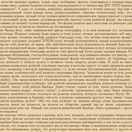
 качестве примера приведу только одно сообщение лауитта, относящееся к племени вир
еловек имел, помимо буджана (тотема), унаследованного от матери еще ДРУ ГОГО буджана
освящении". У одно го туземца, например, принадлежавшего к тотему кенгуру, был еще 
ндивидуальный тотем повиди мому, распространялись обычные тотемические табу: его 
ерованию курнаи, личный тотем человек является его покровителем, предостерегает о грозящ
о настоящий культ личных духовпокровителей, притом очень развитой форме, мы нахо
тоявших на низшей ступени варварства. Эта форма религии здесь настолько ха рактерна для
сследователе не могли не обратить на это внимания.
ам Франц Боас, глава американской школы этнографов, а за ним несколько его последов
иссионер Моррис) склонны были видеть в этом культе личных духовпокровите лей зар
очки зрения, тотемизм вообще развился благодаря тому, что личные покровители превр
ередачу в родовых; родовой ТОТЕМ этоде личный духпокровитель предка родоначальника
ама по себе, конечно, не верна, ибо действительная после довательность явлений была как
тих исследователей видно, какое большое значение они Придавали культу личных духовпокр
ругие американские этнографы делали из этих фактов еще более далеко идущие выводы. Ро
ироким обобщениям, счел необходимым, повидимому, под влиянием именно тех фактов, о ко
ниге "Первобытная религия" в принципиальной форме поставить вопрос об "индивиду ал
оли личности в области культа и посвятил этому вопросу целую главу. В этой же книг
римеры конкретных религий отдельных народов, в качестве одного из таких примеров прив
Crow, апсарока), в которой индивидуализм, т. е. культ личных Духовпокровителей, выражен
зло жение особенностей этой религии следующим образом: "религия во ронов не есть догма
октрин, космо логических или эсхатологических; она не приписывает правил поведе ни
validity). Она представляется субъективизмом, достигшим высшей степени преобладание
бщей характеристике особеннос тей религий американских индейцев, делается попытка ус
елигий. Автор этой работы Барбара Эткен считает одним из этих типов религию "инд
редоточенную вокруг личного опыта"; в качестве характерного при мера Эткен прив
лемени виннебаго (очень похожую на религию воронов, которую исследовал Лоуи). Но э
ткен, единственным в Америке; там есть и религии совершенно другого типа, такова "соц
елигия индейцев пуэбло". Оба эти типа религии' по мнению автора, резко противополо
яжести лежит на личности, во втором на обществе; первый тип ре лигии характерен
осподством риту ала. Первый тип религии виннебагский Барбара Эткен сравнивает с проте
атолицизмом.
ам незачем сейчас вдаваться в критику всех этих взглядов, неза чем доказывать неприго
налогии. Для нас достаточно пока констатировать, что характерные особенности религиоз
ндейцев были настолько очевидны для непосредственных наблюдателей, в том числе и дост
елигии, что толкали этих исследовате лей на постановку общих и принципиальных вопросов
ыло бы неправильно думать, что религиозные верования воро нов, виннебаго и других п