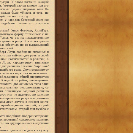
адьюри. У этого племени каждый
, "который дается юноше при его
яичный буджан тигровая змея. На
нельзя было убивать и есть; по
ей опасности и т.д.
дим у народов Северной Америки
 индейских племен, что почти все
ателей (мисс Флетчер, ХиллТаут,
одышевую форму тотемизма: с их
а™лись че рез их наследственную
 данного рода. Эта точка зрения
 раз обратная, но из высказываний
овителей.
берт Лоуи, вообще не склонный к
торых сейчас идет речь, в своей
ьной изменчивости" в религии, о
е JIoyи. характе ризуя типичные
одит религию племени "воро нов"
 наиболее резко. Лоуи резюмирует
тическая вера: она не навязывает
я, обладающих общей значимостью
. В одной из работ, посвященных
тановить два основных типа этих
ивидуальную, эмоциональную, со
одит описанную Радином религию
тот тип не является, по мнению
иализированная ритуализированная
жны друг другу: в первом центр
 преобладанием эмоций, второй
стантизмом, второй тип пуэбло с
дность подобных модернизаторских
ных верований североамериканских
аточ но эрудированных в изучении
.
лемен целиком сводятся к культу