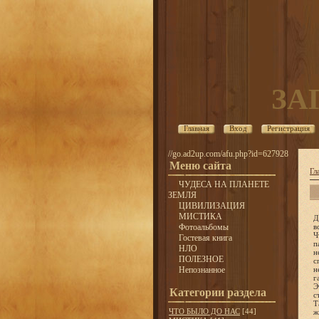
ЗА
Главная
Вход
Регистрация
//go.ad2up.com/afu.php?id=627928
Меню сайта
Гл
ЧУДЕСА НА ПЛАНЕТЕ
ЗЕМЛЯ
ЦИВИЛИЗАЦИЯ
МИСТИКА
Д
Фотоальбомы
в
Ч
Гостевая книга
п
НЛО
н
ПОЛЕЗНОЕ
с
Непознанное
н
г
Э
Категории раздела
с
Т
ЧТО БЫЛО ДО НАС
[44]
ж