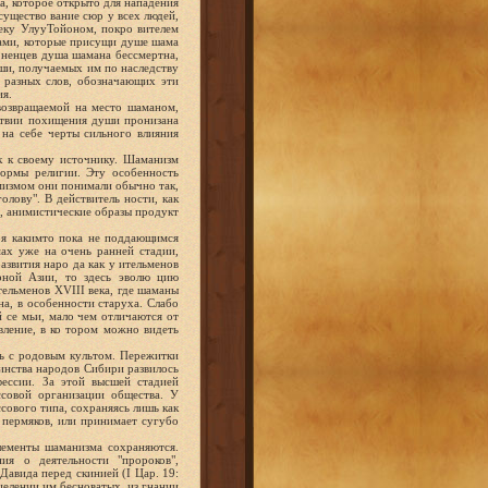
ка, которое открыто для нападения
существо вание сюр у всех людей,
веку УлууТойоном, покро вителем
вами, которые присущи душе шама
 ненцев душа шамана бессмертна,
ши, получаемых им по наследству
о разных слов, обозначающих эти
ия.
возвращаемой на место шаманом,
дствии похищения души пронизана
 на себе черты сильного влияния
к к своему источнику. Шаманизм
формы религии. Эту особенность
имизмом они понимали обычно так,
олову". В действитель ности, как
в, анимистические образы продукт
ря какимто пока не поддающимся
ах уже на очень ранней стадии,
азвития наро да как у ительменов
рной Азии, то здесь эволю цию
ельменов XVIII века, где шаманы
а, в особенности старуха. Слабо
 се мьи, мало чем отличаются от
вление, в ко тором можно видеть
ь с родовым культом. Пережитки
шинства народов Сибири развилось
ессии. За этой высшей стадией
ссовой организации общества. У
сового типа, сохраняясь лишь как
 пермяков, или принимает сугубо
лементы шаманизма сохраняются.
ия о деятельности "пророков",
Давида перед скинией (I Цар. 19:
сцелении им бесноватых, из гнании