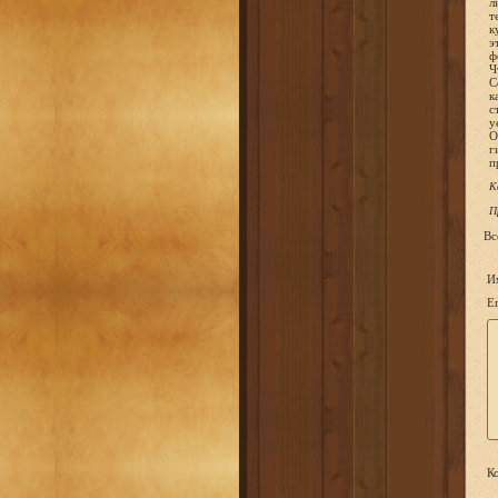
л
т
к
э
ф
Ч
С
к
с
у
О
г
п
К
П
Вс
И
Em
Ко