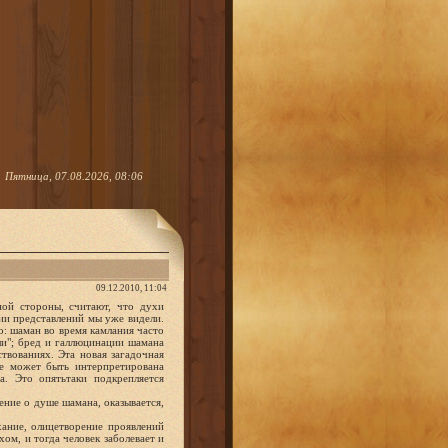
Пятница, 07.08.2026, 08:06
09.12.2010, 11:04
ной стороны, считают, что духи
рии представлений мы уже видели.
о: шаман во время камлания часто
ши"; бред и галлюцинации шамана
ствованиях. Эта новая загадочная
не может быть интерпретирована
. Это опятьтаки подкрепляется
ние о душе шамана, оказывается,
хание, олицетворение проявлений
хом, и тогда человек заболевает и