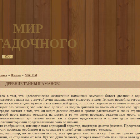
МИР
ГАДОЧНОГО
RSS
авная
»
Файлы
»
МАГИЯ
ДРЕВНИЕ ТАЙНЫ ШАМАНОВ2
ело в том, что идеологическое осмысление шаманских камланий бывает двоякое: с од
селяются в шама на, с другой душа шамана летит в царство духов. Генезис первой ка тего
то же касается идеи путеше ствия шаманской души, то происхождение ее не менее очевидн
адает без сознания; это невольно должно на водить зрителей на мысль об отлете его "ду
ередко состоят в том, что он видит далекие страны и громко рассказывает о своих стран
пособ ность шамана оставаясь на месте, в то же время посещать отдален ные места, 
евежественными зри телями иначе, как в форме представления о полете души шамана
аллюцинаторными представлениями само го шамана.
ти соображения, имеющие пока априорный характер, подтверж даются фактами. Представле
тоит несколько особняком и не совпадает с идеей души простого человека.
ак, например, по верованиям якутов, есть три души тын, кут и сюр. Тын это просто ды
изни, не отделимое от тела. Кут это душа человека, которая может быть похи щена злым ду