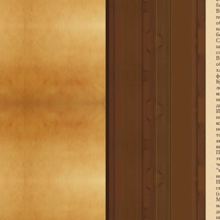
б
В
п
о
н
б
С
ш
с
В
о
х
ф
К
л
к
и
д
И
и
к
н
т
а
в
П
э
ч
"
н
Н
с
(
М
м
д
и