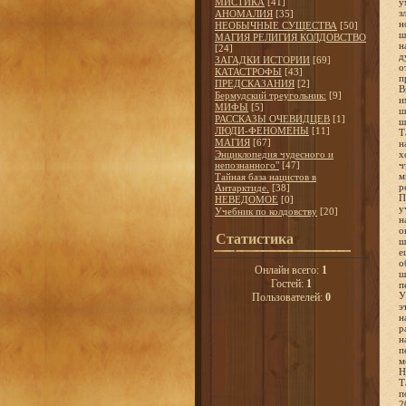
МИСТИКА
[41]
у
з
АНОМАЛИЯ
[35]
н
НЕОБЫЧНЫЕ СУЩЕСТВА
[50]
ш
МАГИЯ РЕЛИГИЯ КОЛДОВСТВО
н
[24]
д
ЗАГАДКИ ИСТОРИИ
[69]
о
КАТАСТРОФЫ
[43]
п
ПРЕДСКАЗАНИЯ
[2]
В
Бермудский треугольник:
[9]
и
МИФЫ
[5]
ш
РАССКАЗЫ ОЧЕВИДЦЕВ
[1]
ш
ЛЮДИ-ФЕНОМЕНЫ
[11]
Т
МАГИЯ
[67]
н
Энциклопедия чудесного и
х
непознанного"
[47]
ч
м
Тайная база нацистов в
р
Антарктиде.
[38]
П
НЕВЕДОМОЕ
[0]
у
Учебник по колдовству
[20]
н
о
Статистика
ш
е
о
Онлайн всего:
1
ш
Гостей:
1
п
У
Пользователей:
0
э
н
р
н
п
м
Н
Т
п
2