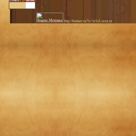
http://bminer.ru/?s=1z1z1.ucoz.ru