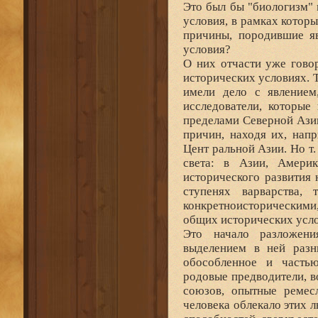
Это был бы "биологизм" 
условия, в рамках котор
причины, породившие я
условия?
О них отчасти уже гово
исторических условиях. 
имели дело с явлением
исследователи, которые
пределами Северной Азии
причин, находя их, нап
Цент ральной Азии. Но т.
света: в Азии, Амери
исторического развития 
ступенях варварства,
конкретноисторическими
общих исторических усло
Это начало разложен
выделением в ней раз
обособленное и часть
родовые предводители, в
союзов, опытные ремесл
человека облекало этих 