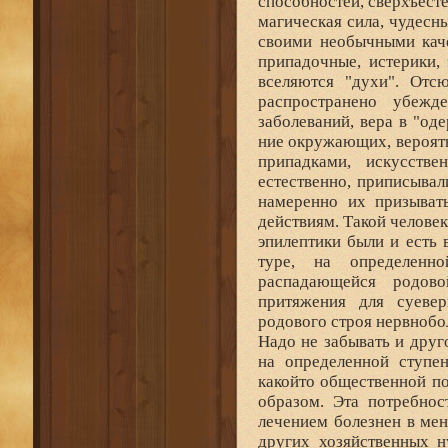
способностей, сверхъест
магическая сила, чудесн
своими необычными каче
припадочные, истерики,
вселяются "духи". Отс
распространено убежд
заболеваний, вера в "од
ние окружающих, вероятн
припадками, искусстве
естественно, приписывал
намеренно их призыват
действиям. Такой человек
эпилептики были и есть 
туре, на определенн
распадающейся родов
притяжения для суевер
родового строя нервнобо
Надо не забывать и друг
на определенной ступен
какойто общественной п
образом. Эта потребнос
лечением болезнен в ме
других хозяйственных н