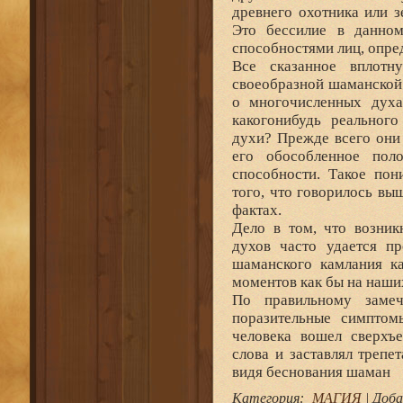
древнего охотника или 
Это бессилие в данном
способностями лиц, опр
Все сказанное вплот
своеобразной шаманской
о многочисленных духа
какогонибудь реальног
духи? Прежде всего они
его обособленное пол
способности. Такое пон
того, что говорилось вы
фактах.
Дело в том, что возник
духов часто удается п
шаманского камлания ка
моментов как бы на наших
По правильному замеч
поразительные симптом
человека вошел сверхъе
слова и заставлял трепе
видя беснования шаман
Категория
:
МАГИЯ
|
Доба