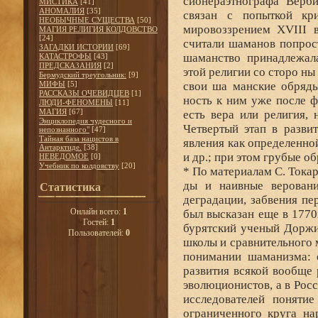
сионераэтнографа Верби
МИСТИКА
[41]
АНОМАЛИЯ
[35]
связан с попыткой кр
НЕОБЫЧНЫЕ СУЩЕСТВА
[50]
мировоззрением XVIII в
МАГИЯ РЕЛИГИЯ КОЛДОВСТВО
[24]
считали шаманов попрос
ЗАГАДКИ ИСТОРИИ
[69]
шаманство принадлежал
КАТАСТРОФЫ
[43]
ПРЕДСКАЗАНИЯ
[2]
этой религии со сторо ны
Бермудский треугольник:
[9]
МИФЫ
[5]
свои ша манские обряды
РАССКАЗЫ ОЧЕВИДЦЕВ
[1]
ность к ним уже после ф
ЛЮДИ-ФЕНОМЕНЫ
[11]
МАГИЯ
[67]
есть вера или религия,
Энциклопедия чудесного и
Четвертый этап в разви
непознанного"
[47]
Тайная база нацистов в
явления как определенно
Антарктиде.
[38]
и др.; при этом грубые об
НЕВЕДОМОЕ
[0]
Учебник по колдовству
[20]
* По материалам С. Токаре
ды и наивные веровани
Статистика
деградации, забвения пе
Онлайн всего:
1
был высказан еще в 1770
Гостей:
1
бурятский ученый Доржи
Пользователей:
0
школы и сравнительного м
понимании шаманизма: 
развития всякой вообще 
эволюционистов, а в Рос
исследователей поняти
ограниченного круга на