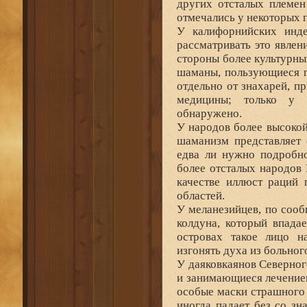
других отсталых племен
отмечались у некоторых п
У калифорнийских инд
рассматривать это явлен
стороны более культурны
шаманы, пользующиеся п
отдельно от знахарей, 
медицины; только у 
обнаружено.
У народов более высокой
шаманизм представляет 
едва ли нужно подробн
более отсталых народов
качестве иллюст раций
областей.
У меланезийцев, по сооб
колдуна, который впада
островах такое лицо н
изгонять духа из больно
У даяковкаянов Северно
и занимающиеся лечением
особые маски страшного в
иногда падает без со з