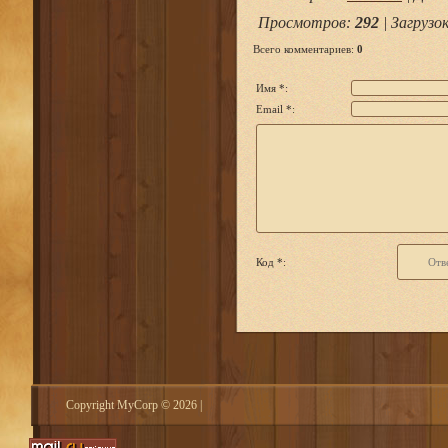
Просмотров
:
292
|
Загрузо
Всего комментариев
:
0
Имя *:
Email *:
Код *:
Copyright MyCorp © 2026
|