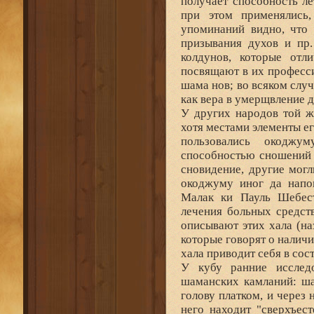
получает способность ле
при этом применялись
упоминаний видно, что 
призывания духов и пр.
колдунов, которые отл
посвящают в их професс
шама нов; во всяком случ
как вера в умерщвление д
У других народов той ж
хотя местами элементы е
пользовались окоджу
способностью сношений 
сновидение, другие могл
окоджуму иног да напом
Малак ки Пауль Шебес
лечения больных средст
описывают этих хала (н
которые говорят о налич
хала приводит себя в сос
У кубу ранние исследо
шаманских камланий: ша
голову платком, и через 
него находит "сверхъес