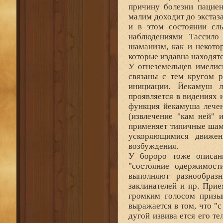
причину болезни пациен
малим доходит до экстаз
и в этом состоянии сл
наблюдениями Тассило 
шаманизм, как и некотор
которые издавна находят
У огнеземельцев имели
связаны с тем кругом р
инициации. Йекамуш л
проявляется в видениях 
функция йекамуша лечен
(извлечение "кам ней" 
применяет типичные шам
ускоряющимися движен
возбуждения.
У бороро тоже описан
"состояние одержимости
выполняют разнообразн
заклинателей и пр. При
громким голосом призыв
выражается в том, что "
дугой извива ется его те