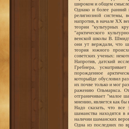
широком и общем смысле
Однако и более ранний 
религиозной системы, в
напротив, в начале XX ве
теории "культурных кру
"арктического культурн
венской школы В. Шмидт
они ут верждали, что ш
теория южного происх
советских ученых: некот
Напротив, датский иссл
Гребнера, усматривае
порожденное арктичес
которыйде обусловил раз
их почве только и мог р
ражению Ольмаркса. От
отграничивает "малое ша
мнению, является как бы
Надо сказать, что все 
шаманства находятся в 
наличии шаманских верова
Одна из последних по в