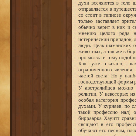
духи вселяются в тело ш
отправляется в путешест
со стоит в гипнозе окр
только заставляет зрит
обычно верит в них и с
мнению целого ряда н
истерический припадок, 
люди. Цель шаманских о
животных, а так же в бо
про мысла и тому подобн
Как уже сказано, ша
ограниченного явления.
частей света. Но у наи
господствующей формы ре
У австралийцев можно 
религии. У некоторых и
особая категория профе
духами. У курнаев, по с
такой профессио нал) о
бирраарка Хауитт сравн
свящают в его професси
обучают его песням, пля