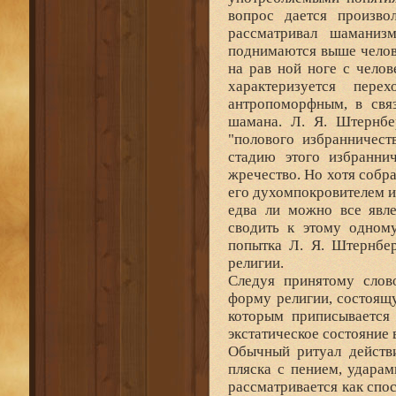
вопрос дается произво
рассматривал шаманиз
поднимаются выше челове
на рав ной ноге с челов
характеризуется пер
антропоморфным, в связ
шамана. Л. Я. Штернбе
"полового избранничес
стадию этого избраннич
жречество. Но хотя собр
его духомпокровителем и
едва ли можно все явл
сводить к этому одном
попытка Л. Я. Штернбе
религии.
Следуя принятому слов
форму религии, состоящ
которым приписывается 
экстатическое состояние 
Обычный ритуал действи
пляска с пением, ударам
рассматривается как спо