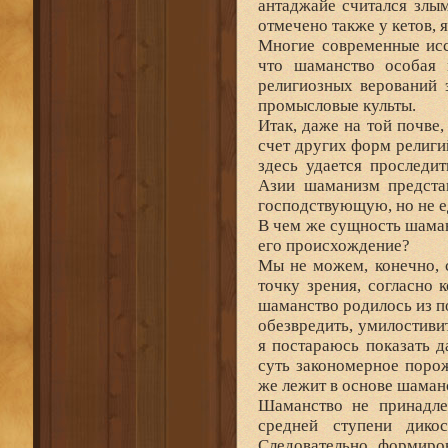
антаджайе считался злы
отмечено также у кетов, я
Многие современные исс
что шаманство особая 
религиозных верований 
промысловые культы.
Итак, даже на той почве
счет других форм религий
здесь удается проследи
Азии шаманизм предста
господствующую, но не 
В чем же сущность шаман
его происхождение?
Мы не можем, конечно, 
точку зрения, согласно 
шаманство родилось из п
обезвредить, умилостивит
я постараюсь показать 
суть закономерное поро
же лежит в основе шаман
Шаманство не принадле
средней ступени дико
Следовательно, формиро