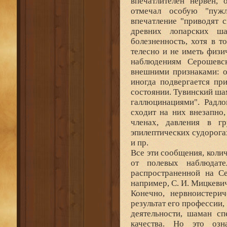
впечатлителен нервен,
отмечал особую "пужл
впечатление "приводят 
древних лопарских ш
болезненность, хотя в 
телесно и не иметь физи
наблюдениям Серошевск
внешними признаками: о
иногда подвергается пр
состоянии. Тувинский ша
галлюцинациями". Радло
сходит на них внезапно,
членах, давления в гр
эпилептических судорог
и пр.
Все эти сообщения, коли
от полевых наблюдате
распространенной на Се
например, С. И. Мицкеви
Конечно, нервноистери
результат его профессии,
деятельности, шаман сп
качества. Но это озн