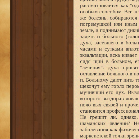
рассматривается как "о
особым способом. Все те
же болезнь, собираются
погремушкой или иным п
земле, и поднимают дикий
задеть и больного (голо
духа, засевшего в боль
часами и сутками вплот
экзальтации, вска кивае
сидя щий в больном, ег
"лечения": духа прося
оставление больного в по
п. Больному дают пить т
щекочут ему горло пером,
мучивший его дух. Выздо
которого выздорав лива
поло вых связей и проче
становится профессионал
Не грешит ли, однако,
шаманских явлений? Н
заболевания как физичес
марксистской точки зрен