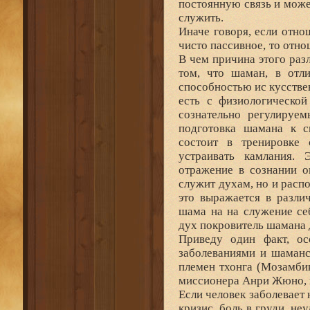
постоянную связь и может
служить.
Иначе говоря, если отно
чисто пассивное, то отн
В чем причина этого раз
том, что шаман, в отли
способностью ис кусстве
есть с физиологической
сознательно регулируем
подготовка шамана к с
состоит в тренировке 
устраивать камлания.
отражение в сознании о
служит духам, но и расп
это выражается в разли
шама на на служение се
дух покровитель шамана д
Приведу один факт, о
заболеваниями и шаманс
племен тхонга (Мозамби
миссионера Анри Жюно, 
Если человек заболевает
кризис, боль в груди, не