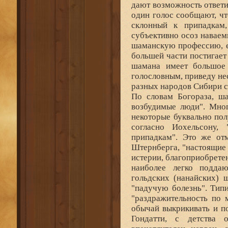
дают возможность ответи
один голос сообщают, чт
склонный к припадкам,
субъективно осоз наваем
шаманскую профессию, ес
большей части постигает
шамана имеет большое 
голословным, приведу не
разных народов Сибири с
По словам Богораза, ша
возбудимые люди". Мног
некоторые буквально по
согласно Иохельсону,
припадкам". Это же от
Штернберга, "настоящие
истерии, благоприобретен
наиболее легко подда
гольдских (нанайских) 
"падучую болезнь". Тип
"раздражительность по 
обычай выкрикивать и п
Гондатти, с детства 