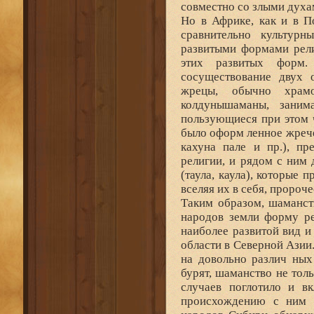
совместно со злыми духа
Но в Африке, как и в П
сравнительно культурн
развитыми формами рели
этих развитых форм.
сосуществование двух 
жрецы, обычно храм
колдунышаманы, заним
пользующиеся при этом 
было оформ ленное жречес
кахуна пале и пр.), п
религии, и рядом с ним
(таула, каула), которые
вселяя их в себя, пророче
Таким образом, шаманст
народов земли форму ре
наиболее развитой вид 
области в Северной Азии
на довольно различ ных
бурят, шаманство не тол
случаев поглотило и в
происхождению с ним н