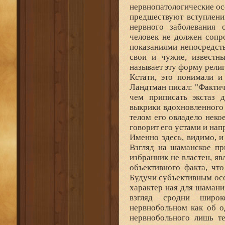
нервнопатологические ос
предшествуют вступлени
нервного заболевания 
человек не должен сопр
показаниями непосредст
свои и чужие, известн
называет эту форму рели
Кстати, это понимали и
Ландтман писал: "Фактич
чем приписать экстаз 
выкрики вдохновленного 
телом его овладело неко
говорит его устами и нап
Именно здесь, видимо, и
Взгляд на шаманское пр
избранник не властен, я
объективного факта, чт
Будучи субъективным осо
характер ная для шамани
взгляд сродни широк
нервнобольном как об 
нервнобольного лишь т