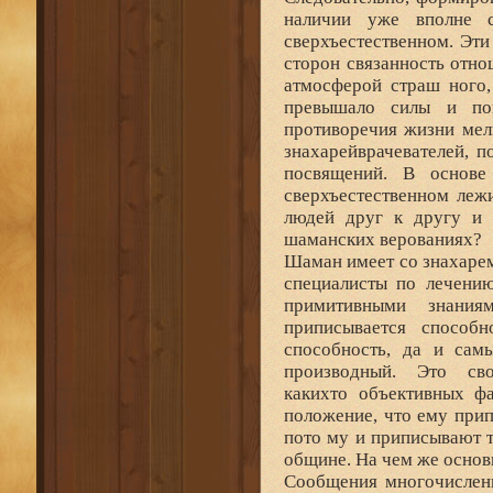
наличии уже вполне с
сверхъестественном. Эти
сторон связанность отно
атмосферой страш ного,
превышало силы и пон
противоречия жизни мел
знахарейврачевателей, 
посвящений. В основе
сверхъестественном леж
людей друг к другу и 
шаманских верованиях?
Шаман имеет со знахарем
специалисты по лечению
примитивными знани
приписывается способ
способность, да и сам
производный. Это сво
какихто объективных ф
положение, что ему при
пото му и приписывают т
общине. На чем же основ
Сообщения многочислен