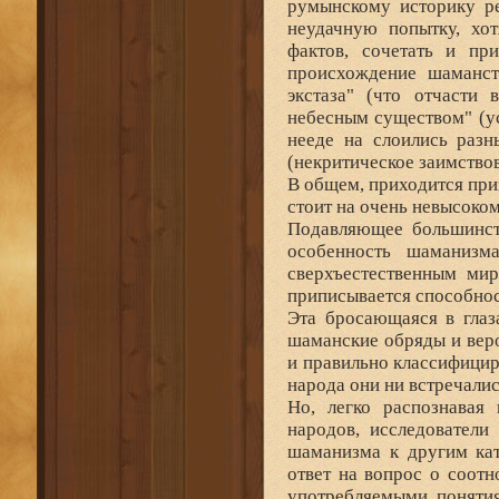
румынскому историку ре
неудачную попытку, хо
фактов, сочетать и пр
происхождение шаманст
экстаза" (что отчасти
небесным существом" (ус
нееде на слоились разн
(некритическое заимство
В общем, приходится при
стоит на очень невысоко
Подавляющее большинст
особенность шаманизм
сверхъестественным ми
приписывается способнос
Эта бросающаяся в глаз
шаманские обряды и веро
и правильно классифициро
народа они ни встречалис
Но, легко распознавая
народов, исследовател
шаманизма к другим кат
ответ на вопрос о соот
употребляемыми понятия