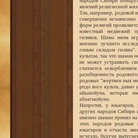
народов Сибири обнаруж
явлений религиозной жиз
Так, например, родовой 
совершенно независимо 
форм религий проявляетс
известный медвежий п
гиляков. Шама низм иг
мнению лучшего исследо
озным складом гиляка".
культом, так что шаман н
не может устраивать св
считается оскорбление
разобщенность родового
родовых "жертвен ных ме
родо вого культа, давно
айьшойуна, которые 
абаагыойуна.
Напротив, у юкагиров, 
других народов Сибири 
именно шаман принял на 
этих народов родовые
юкагиров и отчасти эве
исчезло, будучи вытесн