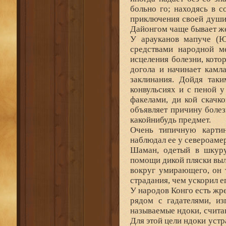
больно го; находясь в с
приключения своей души,
Дайонгом чаще бывает ж
У арауканов мапуче (Ю
средствами народной м
исцеления болезни, кото
догола и начинает камл
заклинания. Дойдя так
конвульсиях и с пеной у
факелами, ди кой скачк
объявляет причину болез
какойнибудь предмет.
Очень типичную картин
наблюдал ее у североаме
Шаман, одетый в шкуру
помощи дикой пляски выл
вокруг умирающего, он т
страдания, чем ускорил е
У народов Конго есть жр
рядом с гадателями, из
называемые ндоки, счит
Для этой цели ндоки устра