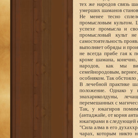
тех же народов связь ш
умерших шаманов станови
Не менее тесно спле
промысловым культом. Ш
успехе промысла и сво
промысловый культ не
самостоятельность проявл
выполняет обряды и прои
не всегда прибе гая к 
кроме шамана, конечно,
народов, как мы вид
семейнородовым, вернее
особняком. Так обстояло д
В лечебной практике ш
положение. Однако у
знахариколдуны, леч
перемешанных с магичес
Так, у юкагиров помим
(антаджайе, от корня ант
юкагирами в следующей 
"Сила алма в его духаххра
чарах, которым никто н