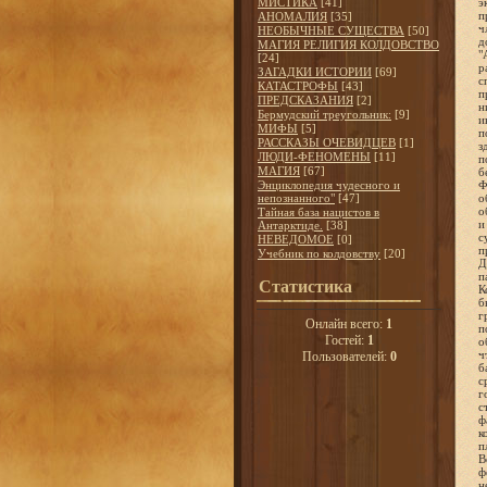
МИСТИКА
[41]
АНОМАЛИЯ
[35]
НЕОБЫЧНЫЕ СУЩЕСТВА
[50]
МАГИЯ РЕЛИГИЯ КОЛДОВСТВО
[24]
ЗАГАДКИ ИСТОРИИ
[69]
КАТАСТРОФЫ
[43]
ПРЕДСКАЗАНИЯ
[2]
Бермудский треугольник:
[9]
МИФЫ
[5]
РАССКАЗЫ ОЧЕВИДЦЕВ
[1]
ЛЮДИ-ФЕНОМЕНЫ
[11]
МАГИЯ
[67]
Энциклопедия чудесного и
непознанного"
[47]
Тайная база нацистов в
Антарктиде.
[38]
НЕВЕДОМОЕ
[0]
Учебник по колдовству
[20]
Статистика
Онлайн всего:
1
Гостей:
1
Пользователей:
0