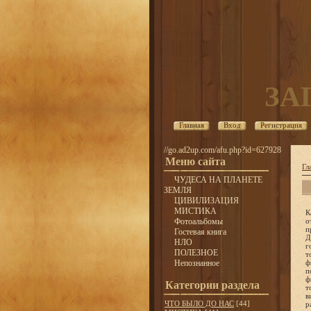
ЗА
Главная
Вход
Регистрация
//go.ad2up.com/afu.php?id=627928
Меню сайта
Гл
ЧУДЕСА НА ПЛАНЕТЕ
ЗЕМЛЯ
ЦИВИЛИЗАЦИЯ
МИСТИКА
Как магнит притягивала женщина самых разных специалистов из многих НИИ. Были и такие, кто первым делом пытался отрицать все непон
Фотоальбомы
Гостевая книга
НЛО
ПОЛЕЗНОЕ
Непознанное
Категории раздела
ЧТО БЫЛО ДО НАС
[44]