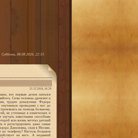
Суббота, 08.08.2026, 22:15
21.12.2010, 16:29
сти ни слова... Директор узнал, кто срывает уроки, вызвал Игнатенко к себе в кабинет и вполне серьезно предупредил: "Еще один такой эксперимент - и вылетишь из школы". ...Наосвещенной сцене размещают 15 портретов писателей. Справа в углу вращающаяся доска с сотней разноцветных кружков, слева - обычная классная доска. Рядом с ней на стуле сидит Альберт Игнатенко. К его груди на специальном кронштейне прикреплена губная гармошка. Пальцы правой ноги сжимают карандаш над листом бумаги, пальцы левой - на клавишах музыкального инструмента. В руке держит мел. От ног и рук Игнатенко тянутся провода к приборам. Тишина. . Но вот Альберт Бенедиктович окидывает взглядом галерею портретов и отворачивается. К делу приступают добровольные помощники из зала. Один из них диктует текст, который Игнатенко тут же записывает на доске. Второй называет двузначные числа, и "артист" моментально возводит их в квадрат. Третий вращает доску с разноцветными кружками, которые Альберт Бенедиктович тут же подсчитывает. Одновременно карандашом, зажатым пальцами правой ноги, он рисует, а пальцами левой - подбирает на клавишах инструмента мелодию, рукой на расстоянии двигает стрелку компаса, играет на губной гармошке, прерываясь лишь для ответов на вопросы. При этом он еще называет по памяти любой заданный день недели за... 10 тысяч лет, замедляет собственный пульс, изменяет температуру тела, кровяное давление... Одновременно 13 действий! Юлию Цезарю подобное, как говорится, и не снилось. ...На сцене выстраиваются молодые люди. Игнатенко задает всем вопрос: "Как вас зовут?" - и каждому подносит микрофон. Серьезный на вид парень вдруг заявляет: "Людмила Зыкина"! И ошарашенный собственным ответом, испуганно смотрит в зал. Рядом с ним тоже от души смеются. Особенно сосед - усатый мужчина лет тридцати. Однако на тот же вопрос, все еще улыбаясь, отвечает так: "Крокодил Гена". Улыбка сползает с его лица, он пытается сообразить, как это у него получилось? - Так как вас зовут? 9W1'*- Баба Феня... Участники опыта уже не смеются. Трудно сказать, какие чувства овладели ими в этот момент. Это не гипноз, при котором человек не осознает свои действия. Участники опытов Альберта Игнатенко видят и слышат не только его самого, но и себя, друг друга, зрителей в зале и даже переговариваются с ними. Наука о бессловесном внушении называется суггестологией. Объяснить механизм явления ученые пока не могут, хотя факт передачи мысленной информации авторитетные специалисты признали установленным и экспериментально вполне доказанным. "Суггестия" означает "внушение" (корень слова латинского про исхождения). Но "суггестология" - от английского suggest - предлагат