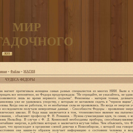
МИР
ГАДОЧНОГО
RSS
авная
»
Файлы
»
МАГИЯ
ЧУДЕСА ФЕДОРЫ
ятное, но Федора предупреждала: "Не отрицайте, не ужасайтесь, не удивляйтесь. Силы человека дремлют и проявляются лишь во время нервного подъема". Феномены - материя тонкая, деликатная, трудно доказуемая. Федора Даниловна уже не удивлялась упорству, с которым ее заставляли сидеть в "черном ящике", опутанную проводами с ног до головы. Когда она не работала, то ее необычные силы не проявлялись. Но когда ее энергия устремлялась на помощь больному, то исследователи получали невероятные данные. - Способности Федоры - проявление энергий, не учтенных в химических и физических школах. И беда наша заключается в том, чтонеизвестное явление мы пытаемся изучать известными способами познания, - объясняет профессор Ф. Н. Ромашов. - Нужна сумасшедшая идея, та самая, о которой всю жизнь мечтал датский физик НильсБор. В случае с Ф. Д. Конюховой необходимы приборы, способныеулавливать и регистрировать даже самые тончайшие энергии, в действии которых и заключается жгучая тайна. Чем объяснить, что Федора Даниловна, сидя в Москве, видит, что происходит в организме слепой девочки в Новосибирске, с которой она говорит по телефону? Настоль большом расстоянии она каким-то образом получает информацию о состоянии человека и воздействует на него. А недавний эксперимент с Федорой Даниловной подбросил мне новую пищу для размышлений. ...Федора Даниловна не удивилась, когда ее пригласили в МВД o СССР. За восемь лет бесконечных экспериментов она стала достаточно известной. Ее даже приняли в члены Федерации космонавтики СССР. Она - автор двух изобретений на способы лечения бронхиальной астмы и доброкачественных опухолей из мышечных тканей - миом. О ней сняли два документальных фильма. Напечатал статью журнал "Америка". "Может, министр заболел, попросит помощи?" - мелькнула мысль. Но ей приготовили задание посложнее. На столе разложили сорок фотографий. - Федора Даниловна, не могли бы вы ответить, кто из этих людейубит? - Но это не моя специальность, - попыталась отказаться она. - Понимаем. И все же попробуйте. Дело трудное и запутанное.Она закрыла глаза, протянула руки, сосредоточилась... Пасьянс, еще пасьянс - на столе остались лишь четыре фотографии. Подняла руки над ними и, наконец, указала: - Убит вот этот. - Где находится тело? - тут же последовал вопрос. - Лежит на берегу реки под ивовым кустом - недалеко от места,где этот человек был в последний раз. Эксперимент этот стоил Федоре дорого. Целый день потом пролежала пластом - силы куда-то исчезли. Профессор Ромашов запретил ей подобные опыты, не безвредные для ее здоровья. Как удалось ей безошибочно выбрать из сорока фотографий одну? -Все остались такими же светлыми. А одна почернела, будто негатив. Но только для меня. Другие этого совсем не увидели. Ресурсы биологической энергии не бесконечны. Как регулируется поток тепла из рук, как возмещается? - Руки долго держу под холодной водой, - рассказывает Федора. -Она дает мне электрический заряд. Помогает быть в форме растительная пища, жизнь на природе, хорошие эмоции и общение с добрыми людьми. Недобрых я определяю сразу. Иногда напротив сядет человек, вижу, я ему любопытна. Но думает обо мне нелестно: вот, дескать,чертова ведьма. И меня точно уколют десятки игл. Но я и такому помогу, избавлю его от недуга и мрачной подозрительности. Больше всего люди страдают от плохих мыслей. Не посылайте проклятий даже своим врагам, не судачьте попусту, не торопитесь осуждать. Помните, что милосерднее помолчать. Когда у человека болит печень, я всегда прошу его "почистить" собственные мысли. Злоба, зависть, сделки с совестью - источник многих заболеваний. Федора Даниловна восстановила и оборудовала три криницы, копает еще две. С какой целью? - Хочу оставить людям доброе дело, память о себе. Хочу, чтобы вПильшичах построили санаторий. Прямо на берегу Друти. Природа иисточники исцелят многих. Копают и очищают колодцы благодарныебольные. Бескорыстно, средств для оплаты у меня нет. Двое тридцатилетних парней были особенно тяжелыми. Врачи от них отказались. Начала работать с ними, когда им вынесли приговор и определили группуинвалидности пожизненно. Один ходил с палочкой и почти не видел -опухоль мозга. С ним пришлось работать полгода. Сегодня он долбитломом мерзлый грунт, играючи укладывает дубовые кряжи и прекрасно водит машину. Все обошлось без операции. На скольких симпозиумах этот случай потом разбирали! Объяснения пока нет. Но для меня главное, что человек выжил и теперь помогает мне в расширении криниц. Сравнение этого человека с волшебником, может быть, банально, но как не назвать волшебством то, что он делает на сцене? Какая сила заставляет людей воочию видеть яблоню и срывать с нее яблоки, ощущать их запах и вкус? И на машине по Ленинграду они ездят наяву, а не во сне, и видят улицы города, прохожих... Как же так? ...Однажды - было это на Волынщине - к нему пришла пожилая пара. Несколько дней назад старики схоронили сына, погибшего в Афганистане. Его привезли в закрытом цинковом гробу. Как не верить страшному факту? Но что-то подсказывало материнскому сердцу: сын жив. Они принесли фотографию. Взглянув на нее, "артист" ощутил колющую боль в голове и плече. Озарение было мгновенным. Да, этот парень действительно жив, но тяжело ранен - в голову и плечо. Спустя два месяца сын вернулся из госпиталя домой... Альберт Бенедиктович Игнатенко - действительный член Всесоюзного общества психологов при президиуме Академии наук СССР. Уже четверть века он выступает на сцене. Для одних феномен Игнатенко - шарлатанство, для других - магия и волшебство. Но никто не отрицает, что он, безусловно, человек необычных возможностей. Как-то Альберт Бенедиктович признался, что школьником он и не подозревал о своей исключительности. Но однажды оказался на концерте известного в то время артиста Адлерова. И был поражен: тот на память "читал" заполненный вызванным добровольцем из зала квадрат из 16 чисел. Молодость самонадеянна, вот и Игнатенко после представления решил добиться таких же результатов. Но как это сделать, он не знал и пробовал запоминать все подряд: числа, слова, названия улиц, номера домов. Перед сном, лежа в постели с закрытыми глазами, старался раскрутить "ленту" прошедшего дня до самых мелких деталей. Вспоминал людей, разговоры, звуки. Отказался от кофе и шоколада, догадавшись, что мозг от них "тяжелеет". Он постоянно убеждал себя: "Я легко, без труда, с этого дня могу запоминать все по своему желанию". И так каждый день на протяжении нескольких лет, пока не почувствовал, что действительно в состоянии запоминать все, что хочет. - А потом, - рассказывает Альберт Бенедиктович, - я совершенно случайно открыл у себя и другие способности. У нас в клубе выступал заезжий гипнотизер. Я смотрел, как он заставляет людей в гипнотическом трансе проявлять способности музыканта или художника, а то еще внушит, что человек находится в бане. Я шепчу своему другу: ничего, мол, здесь особенного, можно и похлеще придумать. Он отмахнулся... и вдруг вскочил на кресло. Сам не знаю, как это у меня получилось, но я вообразил, что в зале началось наводнение... С того дня в классе, где учился Альберт, начали происходить странные вещи. То одноклассник, вызванный к доске, приклеивался к парте и не мог встать с места. То кто-то из учителей за весь урок не может произне