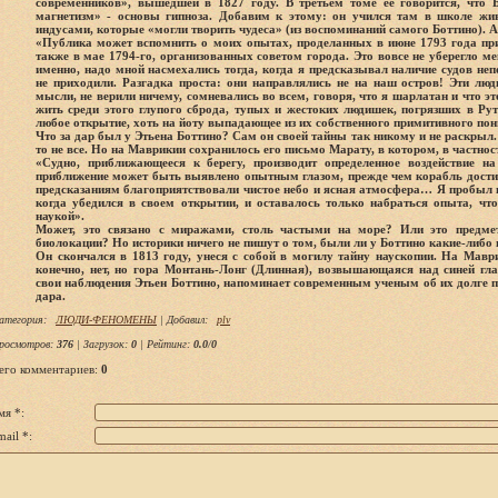
современников», вышедшей в 1827 году. В третьем томе ее говорится, что 
магнетизм» - основы гипноза. Добавим к этому: он учился там в школе жив
индусами, которые «могли творить чудеса» (из воспоминаний самого Боттино). А 
«Публика может вспомнить о моих опытах, проделанных в июне 1793 года пр
также в мае 1794-го, организованных советом города. Это вовсе не уберегло ме
именно, надо мной насмехались тогда, когда я предсказывал наличие судов непо
не приходили. Разгадка проста: они направлялись не на наш остров! Эти люд
мысли, не верили ничему, сомневались во всем, говоря, что я шарлатан и что э
жить среди этого глупого сброда, тупых и жестоких людишек, погрязших в Р
любое открытие, хоть на йоту выпадающее из их собственного примитивного п
Что за дар был у Этьена Боттино? Сам он своей тайны так никому и не раскрыл.
то не все. Но на Маврикии сохранилось его письмо Марату, в котором, в частнос
«Судно, приближающееся к берегу, производит определенное воздействие на
приближение может быть выявлено опытным глазом, прежде чем корабль дости
предсказаниям благоприятствовали чистое небо и ясная атмосфера… Я пробыл н
когда убедился в своем открытии, и оставалось только набраться опыта, чт
наукой».
Может, это связано с миражами, столь частыми на море? Или это предме
биолокации? Но историки ничего не пишут о том, были ли у Боттино какие-либ
Он скончался в 1813 году, унеся с собой в могилу тайну наускопии. На Мавр
конечно, нет, но гора Монтань-Лонг (Длинная), возвышающаяся над синей гла
свои наблюдения Этьен Боттино, напоминает современным ученым об их долге п
дара.
атегория
:
ЛЮДИ-ФЕНОМЕНЫ
|
Добавил
:
plv
росмотров
:
376
|
Загрузок
:
0
|
Рейтинг
:
0.0
/
0
его комментариев
:
0
мя *:
ail *: