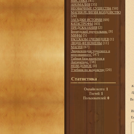
МИСТИКА
[41]
АНОМАЛИЯ
[35]
НЕОБЫЧНЫЕ СУЩЕСТВА
[50]
МАГИЯ РЕЛИГИЯ КОЛДОВСТВО
[24]
ЗАГАДКИ ИСТОРИИ
[69]
КАТАСТРОФЫ
[43]
ПРЕДСКАЗАНИЯ
[2]
Бермудский треугольник:
[9]
МИФЫ
[5]
РАССКАЗЫ ОЧЕВИДЦЕВ
[1]
ЛЮДИ-ФЕНОМЕНЫ
[11]
МАГИЯ
[67]
Энциклопедия чудесного и
непознанного"
[47]
Тайная база нацистов в
Антарктиде.
[38]
НЕВЕДОМОЕ
[0]
Учебник по колдовству
[20]
Статистика
К
Онлайн всего:
1
П
Гостей:
1
Пользователей:
0
Вс
И
Em