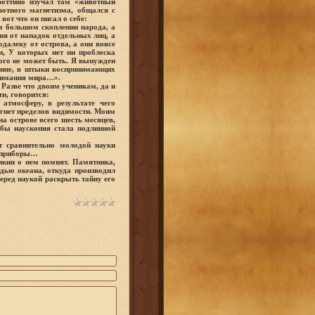
Боттино изучал там «животный
отного магнетизма, общался с
вот что он писал о себе:
и большом скоплении народа, а
ня от нападок отдельных лиц, а
далеку от острова, а они вовсе
и, У которых нет ни проблеска
того не может быть. Я вынужден
утине, в штыки воспринимающих
онимания мира…».
 Разве что двоим ученикам, да и
ти, говорится:
 атмосферу, в результате чего
гнет пределов видимости. Моим
а острове всего шесть месяцев,
обы наускопия стала подлинной
т сравнительно молодой науки
о приборы…
икии о нем помнят. Памятника,
дью океана, откуда производил
еред наукой раскрыть тайну его