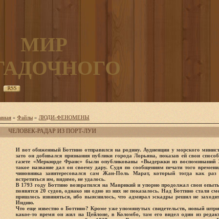
МИР
ГАДОЧНОГО
RSS
авная
»
Файлы
»
ЛЮДИ-ФЕНОМЕНЫ
ЧЕЛОВЕК-РАДАР ИЗ ПОРТ-ЛУИ
И вот обиженный Боттино отправился на родину. Аудиенции у морского минист
зато он добивался признания публики города Лорьяна, показав ей свои способн
газете «Меркюрде Франс» были опубликованы «Выдержки из воспоминаний Э
такое название дал он своему дару. Судя по сообщениям печати того времени
чиновника заинтересовался сам Жан-Поль Марат, который тогда как раз 
встретиться им, видимо, не удалось.
В 1793 году Боттино возвратился на Маврикий и упорно продолжал свои опыты
появятся 20 судов, однако ни одно из них не показалось. Над Боттино стали с
пришлось извиняться, ибо выяснилось, что адмирал эскадры решил не заходи
Индию.
Что еще известно о Боттино? Кроме уже упомянутых свидетельств, новый штри
какое-то время он жил на Цейлоне, в Коломбо, там его видел один из реда