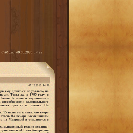
Суббота, 08.08.2026, 14:19
05.12.2010, 14:56
ра ему добиться не удалось, но
ости. Тогда же, в 1785 году, в
тьена Боттино о наускопии» -
, способностями колониального
писал трактат по физике. Но
. 15 июня он заявил, что скоро
меяться. Но вскоре насмешникам
ть на Маврикий и отправился в
х, выясненный только недавно:
кторов книги «Новая биография