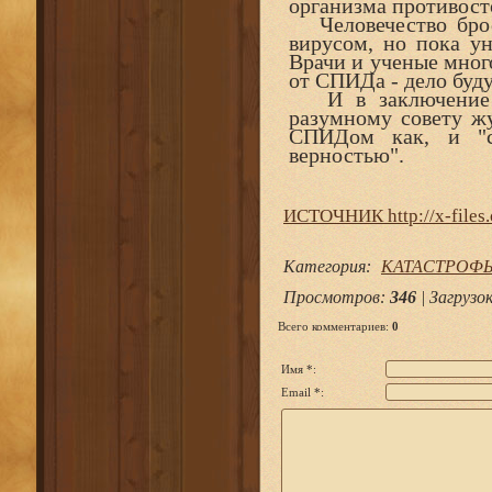
организма противост
Человечество брос
вирусом, но пока ун
Врачи и ученые много
от СПИДа - дело буд
И в заключение м
разумному совету ж
СПИДом как, и "с
верностью".
ИСТОЧНИК http://x-files.
Категория
:
КАТАСТРОФ
Просмотров
:
346
|
Загрузо
Всего комментариев
:
0
Имя *:
Email *: