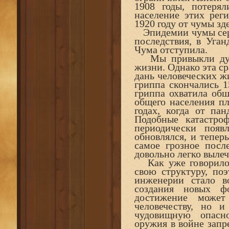
1908 годы, потеря
население этих рег
1920 году от чумы зд
Эпидемии чумы сере
последствия, в Уган
Чума отступила.
Мы привыкли думат
жизни. Однако эта с
дань человеческих ж
гриппа скончались 1
гриппа охватила обш
общего населения п
годах, когда от па
Подобные катастро
периодически появ
обновлялся, и тепер
самое грозное после
довольно легко вылеч
Как уже говорилос
свою структуру, по
инженерии стало в
создания новых ф
достижение может
человечеству, но 
чудовищную опасно
оружия в войне запр