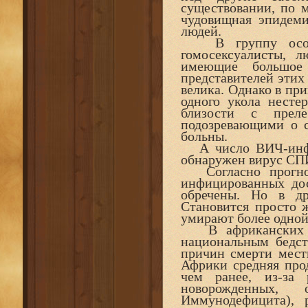
существовании, по м
чудовищная эпидеми
людей.
В группу особого
гомосексуалисты, 
имеющие большое 
представителей этих
велика. Однако в при
одного укола несте
близости с преле
подозревающими о 
больны.
А число ВИЧ-инфиц
обнаружен вирус СПИ
Согласно прогноз
инфицированных дос
обречены. Но в др
Становится просто 
умирают более одной
В африканских ст
национальным бедст
причин смерти мест
Африки средняя про
чем ранее, из-за
новорожденных,
Иммунодефицита), 