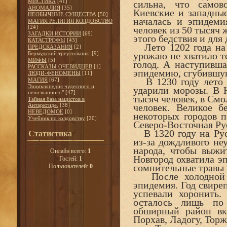
МИСТИКА
[41]
сильна, что самов
АНОМАЛИЯ
[35]
Киевские и западные
НЕОБЫЧНЫЕ СУЩЕСТВА
[50]
началась и эпидеми
МАГИЯ РЕЛИГИЯ КОЛДОВСТВО
[24]
человек из 50 тысяч
ЗАГАДКИ ИСТОРИИ
[69]
этого бедствия и для
КАТАСТРОФЫ
[43]
Лето 1202 года на 
ПРЕДСКАЗАНИЯ
[2]
Бермудский треугольник:
[9]
урожаю не хватило т
МИФЫ
[5]
голод. А наступивш
РАССКАЗЫ ОЧЕВИДЦЕВ
[1]
эпидемию, сгубившую
ЛЮДИ-ФЕНОМЕНЫ
[11]
В 1230 году лето в
МАГИЯ
[67]
Энциклопедия чудесного и
ударили морозы. В 
непознанного"
[47]
тысяч человек, в Смо
Тайная база нацистов в
Антарктиде.
[38]
человек. Великое б
НЕВЕДОМОЕ
[0]
некоторых городов 
Учебник по колдовству
[20]
Северо-Восточная Рус
В 1320 году на Рус
Статистика
из-за дождливого не
народа, чтобы выжи
Онлайн всего:
1
Новгород охватила э
Гостей:
1
сомнительные травы 
Пользователей:
0
После холодной з
эпидемия. Год свиреп
успевали хоронить.
осталось лишь по
обширный район вкл
Порхав, Ладогу, Торж