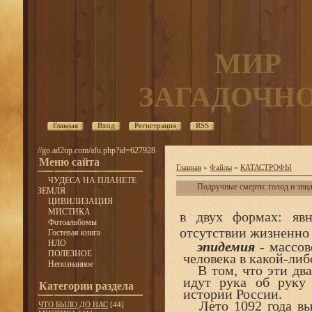
МИР
ЗАГАДОЧН
Главная
Вход
Регистрация
RSS
//go.ad2up.com/afu.php?id=627928
Меню сайта
Главная
»
Файлы
»
КАТАСТРОФЫ
ЧУДЕСА НА ПЛАНЕТЕ
Подручные смерти: голод и эпи
ЗЕМЛЯ
ЦИВИЛИЗАЦИЯ
МИСТИКА
в двух формах: яв
Фотоальбомы
отсутствии жизненно
Гостевая книга
НЛО
эпидемия
- массов
ПОЛЕЗНОЕ
человека в какой-либ
Непознанное
В том, что эти два 
идут рука об руку
Категории раздела
истории России.
Лето 1092 года выд
ЧТО БЫЛО ДО НАС
[44]