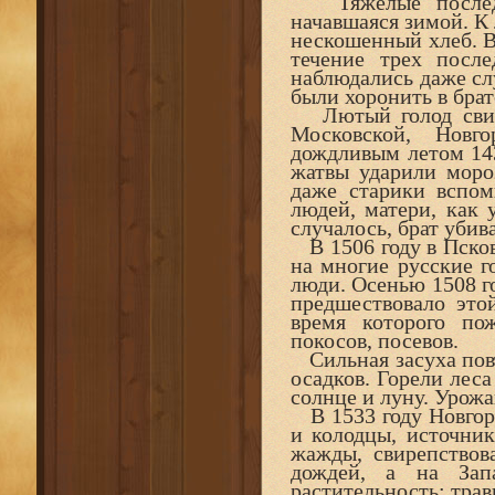
Тяжелые последст
начавшаяся зимой. К 
нескошенный хлеб. В
течение трех посл
наблюдались даже сл
были хоронить в брат
Лютый голод свире
Московской, Новг
дождливым летом 1435
жатвы ударили моро
даже старики вспом
людей, матери, как 
случалось, брат убива
В 1506 году в Псков
на многие русские го
люди. Осенью 1508 го
предшествовало это
время которого по
покосов, посевов.
Сильная засуха повто
осадков. Горели лес
солнце и луну. Урожа
В 1533 году Новгоро
и колодцы, источни
жажды, свирепствов
дождей, а на Зап
растительность: трав