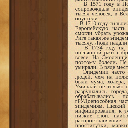
В 1571 году в Новг
сопровождала эпид
тысяч человек, в Ве
опустели.
В 1710 году сильней
Европейскую часть
смогли убрать урожа
Риге такая же эпидем
тысячу. Люди падали
В 1734 году на Ру
посеянной ржи собр
вовсе. На Смоленщин
поэтому болели. Не
умирали. В ряде мес
Эпидемии часто со
людей, чем на поля
были чума, холера,
Умирали не только с
разрушались город
обрабатывались п
гРУДоепособная час
эпидемиям. Низкий 
инфицирования, к т
низкие слои, наиб
распространявшие 
проститутки, марк