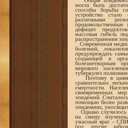
Общая эпидемиолог
могла быть достат
способы борьбы с
устройство стало
различными реги
продовольственные 
дефицит продукто
массовая гибель люд
распространения эпи
Современная медици
болезней, локализ
предупреждать самы
создающей в орга
болезнетворным ор
мирового населени
туберкулез полиомие
Поэтому в цивили
сравнительно легк
смертности. Населе
своевременных мер
эпидемий. Считалось
помощью более разви
эпидемиях, уносящих
Однако случилось не
на смену изученн
ужасный враг - СПИ
под другие забол