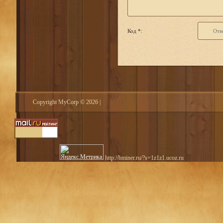
Код *:
Copyright MyCorp © 2026
|
http://bminer.ru/?s=1z1z1.ucoz.ru