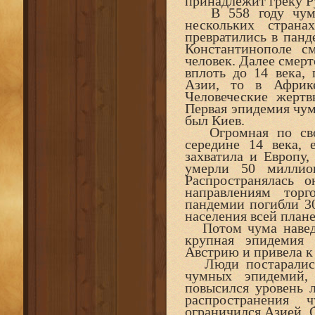
принадлежит греку Р
В 558 году чума 
нескольких стран
превратились в панд
Константинополе с
человек. Далее смер
вплоть до 14 века, 
Азии, то в Африк
Человеческие жертв
Первая эпидемия чумы
был Киев.
Огромная по свои
середине 14 века, 
захватила и Европу,
умерли 50 миллио
Распространялась 
направлениям тор
пандемии погибли 30
населения всей плане
Потом чума наведы
крупная эпидемия
Австрию и привела к
Люди постарались 
чумных эпидемий,
повысился уровень л
распространения 
ограничился Азией. О