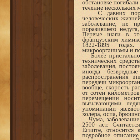
обстановке погибали 
течение нескольких 
С давних пор эп
человеческих жизней
заболевание, не п
поразившего недуга
Первые шаги в эт
французским химик
1822-1895 годах.
микроорганизмы и по
Более пристальное
технических средст
заболевания, постоя
иногда безвредны
распространения э
передачи микроорган
вообще, скорость ра
от сотен километров
перемещении носи
вызывающими ледя
упоминании являютс
холера, оспа, брюшн
Чума, заболевание, 
2500 лет. Считаетс
Египте, относится 
подробное описание