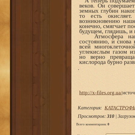
А теперь подумаем о
веков. Он совершае
земных глубин накоп
то есть окисляет
возникновению наше
конечно, смягчает по
будущем, глядишь, и 
Атмосфера нашей
состоянию, и снова 
всей многоклеточн
углекислым газом из
но верно превраща
кислорода бурно ра
.
http://x-files.org.ua/
исто
Категория
:
КАТАСТРОФ
Просмотров
:
310
|
Загрузо
Всего комментариев
:
0