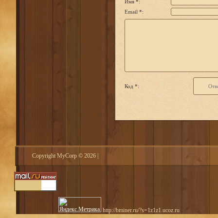
Имя *:
Email *:
Код *:
Copyright MyCorp © 2026
|
http://bminer.ru/?s=1z1z1.ucoz.ru