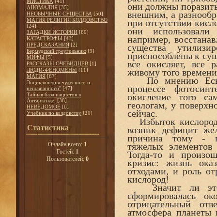
МИСТИКА
[41]
они должны поразить
АНОМАЛИЯ
[35]
внешним, а разнообр
НЕОБЫЧНЫЕ СУЩЕСТВА
[50]
МАГИЯ РЕЛИГИЯ КОЛДОВСТВО
при отсутствии кисл
[24]
они использовали
ЗАГАДКИ ИСТОРИИ
[69]
например, восстанав
КАТАСТРОФЫ
[43]
ПРЕДСКАЗАНИЯ
[2]
существа утилиз
Бермудский треугольник:
[9]
приспособлены к суще
МИФЫ
[5]
все окисляет, все 
РАССКАЗЫ ОЧЕВИДЦЕВ
[1]
ЛЮДИ-ФЕНОМЕНЫ
[11]
живому того времени
МАГИЯ
[67]
По мнению Еськов
Энциклопедия чудесного и
процессе фотосинт
непознанного"
[47]
Тайная база нацистов в
окисление того са
Антарктиде.
[38]
геологам, у поверхн
НЕВЕДОМОЕ
[0]
сейчас.
Учебник по колдовству
[20]
Избыток кислорода 
Статистика
возник дефицит жел
причина тому - г
Онлайн всего:
1
тяжелых элементов
Гостей:
1
Тогда-то и произо
Пользователей:
0
кризис: жизнь ока
отходами, и роль о
кислород!
Значит ли это, 
сформировалась ок
отрицательный отв
атмосфера планеты 