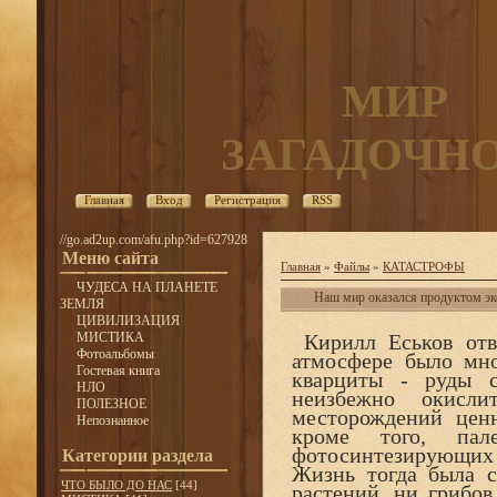
МИР
ЗАГАДОЧН
Главная
Вход
Регистрация
RSS
//go.ad2up.com/afu.php?id=627928
Меню сайта
Главная
»
Файлы
»
КАТАСТРОФЫ
ЧУДЕСА НА ПЛАНЕТЕ
Наш мир оказался продуктом эк
ЗЕМЛЯ
ЦИВИЛИЗАЦИЯ
МИСТИКА
Кирилл Еськов отве
Фотоальбомы
атмосфере было мно
Гостевая книга
кварциты - руды с
НЛО
неизбежно окисл
ПОЛЕЗНОЕ
месторождений цен
Непознанное
кроме того, пал
фотосинтезирующих о
Категории раздела
Жизнь тогда была с
ЧТО БЫЛО ДО НАС
[44]
растений, ни грибов