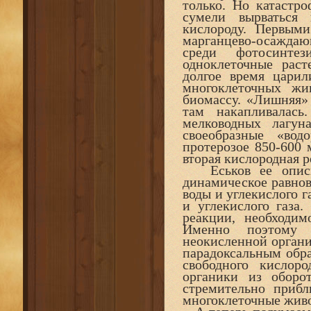
только. Но катастр
сумели вырваться
кислороду. Первым
марганцево-осаждаю
среди фотосинте
одноклеточные раст
долгое время царил
многоклеточных ж
биомассу. «Лишняя» 
там накапливалас
мелководных лагун
своеобразные «вод
протерозое 850-600 
вторая кислородная 
Еськов ее описыв
динамическое равнов
воды и углекислого 
и углекислого газа
реакции, необходим
Именно поэтому 
неокисленной органик
парадоксальным обра
свободного кислоро
органики из оборо
стремительно прибл
многоклеточные жив