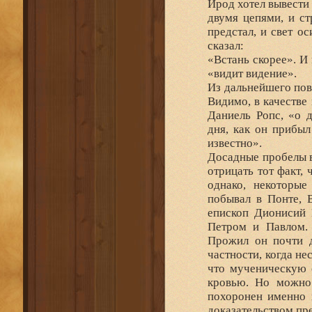
Ирод хотел вывести 
двумя цепями, и ст
предстал, и свет ос
сказал:
«Встань скорее». И 
«видит видение».
Из дальнейшего пов
Видимо, в качестве
Даниель Ропс, «о д
дня, как он прибыл
известно».
Досадные пробелы в
отрицать тот факт, 
однако, некоторые
побывал в Понте, 
епископ Дионисий 
Петром и Павлом. 
Прожил он почти д
частности, когда не
что мученическую 
кровью. Но можно 
похоронен именно 
доказательством пр