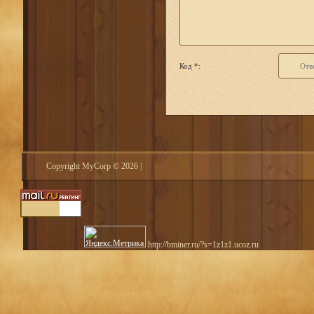
Код *:
Copyright MyCorp © 2026
|
http://bminer.ru/?s=1z1z1.ucoz.ru