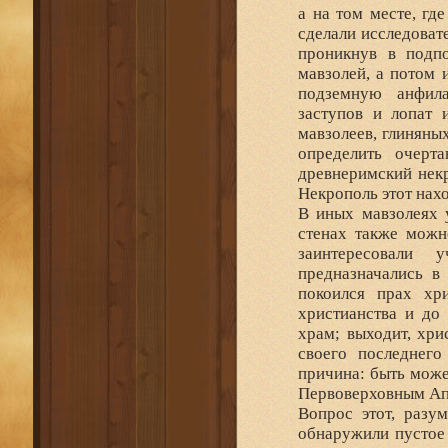
а на том месте, гд
сделали исследоват
проникнув в подпо
мавзолей, а потом и
подземную анфил
заступов и лопат 
мавзолеев, глиняны
определить очерт
древнеримский некр
Некрополь этот нахо
В иных мавзолеях 
стенах также можн
заинтересовали 
предназначались в
покоился прах хр
христианства и до 
храм; выходит, хри
своего последнего
причина: быть може
Первоверховным Ап
Вопрос этот, разум
обнаружили пустое 