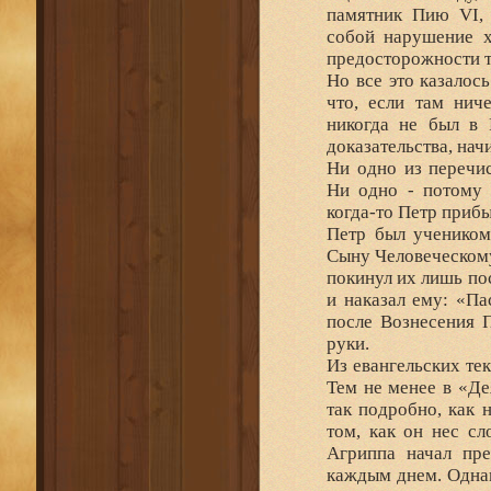
памятник Пию VI, 
собой нарушение х
предосторожности т
Но все это казалос
что, если там нич
никогда не был в 
доказательства, на
Ни одно из перечи
Ни одно - потому 
когда-то Петр приб
Петр был учеником
Сыну Человеческому 
покинул их лишь пос
и наказал ему: «П
после Вознесения 
руки.
Из евангельских те
Тем не менее в «Де
так подробно, как 
том, как он нес с
Агриппа начал пре
каждым днем. Однак