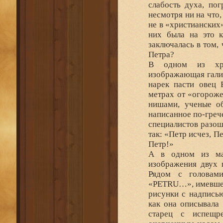
слабость духа, по
несмотря ни на что
не в «христианских»
них была на это к
заключалась в том,
Петра?
В одном из хрис
изображающая галил
нарек пасти овец 
метрах от «огороже
нишами, ученые об
написанное по-греч
специалистов разош
так: «Петр исчез, П
Петр!»
А в одном из мав
изображения двух 
Рядом с головами
«PETRU…», имевшее 
рисунки с надписью
как она описывала
старец с испещр