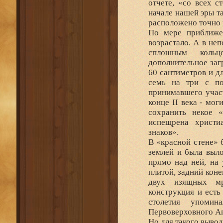
отчете, «со всех с
начале нашей эры та
расположено точно 
По мере приближе
возрастало. А в не
сплошным кольц
дополнительное заг
60 сантиметров и д
семь на три с по
принимавшего участи
конце II века - мог
сохранить некое «
испещрена христи
знаков».
В «красной стене» 
землей и была выло
прямо над ней, на 
плитой, задний коне
двух изящных мр
конструкция и есть
столетия упоми
Первоверховного Ап
Но для такого вывод