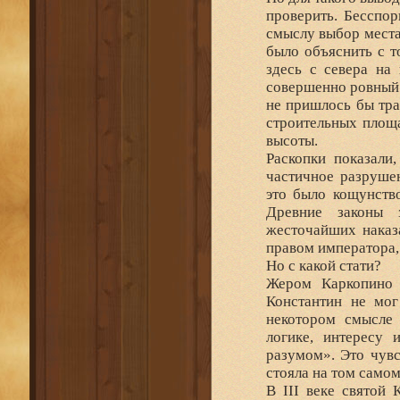
проверить. Бесспо
смыслу выбор места
было объяснить с т
здесь с севера на
совершенно ровный 
не пришлось бы тра
строительных площ
высоты.
Раскопки показали
частичное разруше
это было кощунство
Древние законы 
жесточайших наказ
правом императора, 
Но с какой стати?
Жером Каркопино о
Константин не мог
некотором смысле 
логике, интересу 
разумом». Это чувс
стояла на том самом
В III веке святой 