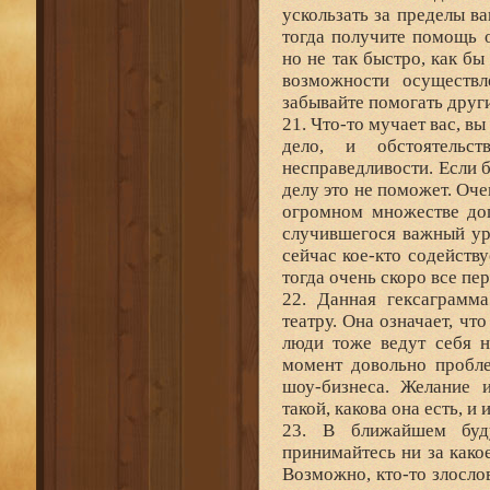
ускользать за пределы в
тогда получите помощь о
но не так быстро, как б
возможности осуществл
забывайте помогать друг
21. Что-то мучает вас, в
дело, и обстоятельс
несправедливости. Если б
делу это не поможет. Оче
огромном множестве доп
случившегося важный уро
сейчас кое-кто содейcтв
тогда очень скоро все пе
22. Данная гексаграмм
театру. Она означает, ч
люди тоже ведут себя н
момент довольно пробл
шоу-бизнеса. Желание 
такой, какова она есть, и 
23. В ближайшем буд
принимайтесь ни за како
Возможно, кто-то злосло