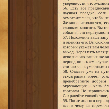
уверенности, что желани
56. Есть все предпосыл
научная поездка, если
осмотрительны, чтобы не
Желание исполнится, е
слишком многого. Вы оч
события, это неразумно, 
57. Положение ваше запут
и оценить его. Вы склон
который укажет вам чело
выход. Через пять месяце
исполнению ваших желан
период ни в коем случае 
считаются неуместными 
58. Счастье уже на пут
гексаграмма имеет отн
пренебрегайте добрым 
окружающих. Очень бла
торговли. Не нервничайт
Сохраняйте спокойствие, 
59. После долгого период
все, к чему вы стремил