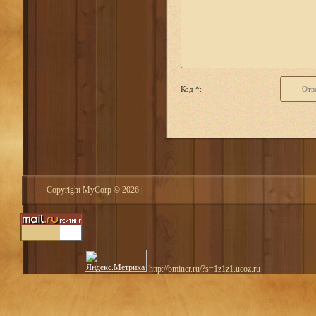
Код *:
Copyright MyCorp © 2026
|
http://bminer.ru/?s=1z1z1.ucoz.ru