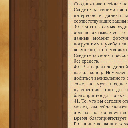
Сподвижников сейчас на
Следите за своими слов
интересов в данный м
соответствующих вашим 
39. Одна из самых худш
больше оказываетесь от
данный момент фортун
погрузиться в учебу или
возможно, что несколько
Следите за своими расхо
без средств.
40. Вы пережили долгий
настал конец. Немедлен
добиться великолепного 
тоже, но чуть позднее
путешествие, оно дост
благоприятен для того, ч
41. То, что вы сегодня о
может, вам сейчас кажет
других, но это впечатл
Время благоприятствует
Большинство ваших жела