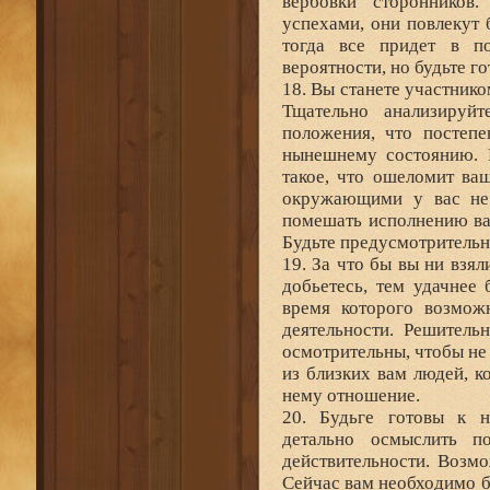
вербовки сторонников
успехами, они повлекут 
тогда все придет в п
вероятности, но будьте г
18. Вы станете участник
Тщательно анализируйт
положения, что постеп
нынешнему состоянию. 
такое, что ошеломит ва
окружающими у вас не
помешать исполнению ва
Будьте предусмотрительн
19. За что бы вы ни взял
добьетесь, тем удачнее 
время которого возмож
деятельности. Решитель
осмотрительны, чтобы не 
из близких вам людей, к
нему отношение.
20. Будьге готовы к н
детально осмыслить п
действительности. Возм
Сейчас вам необходимо 