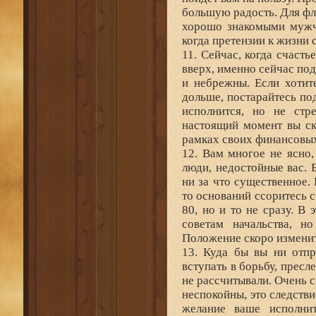
большую радость. Для фл
хорошо знакомыми мужч
когда претензии к жизни 
11. Сейчас, когда счасть
вверх, именно сейчас под
и небрежны. Если хотит
дольше, постарайтесь по
исполнится, но не стр
настоящий момент вы ск
рамках своих финансовы
12. Вам многое не ясно
люди, недостойные вас. 
ни за что существенное.
то оснований ссоритесь 
80, но и то не сразу. В
советам начальства, н
Положение скоро изменит
13. Куда бы вы ни отпр
вступать в борьбу, пресл
не рассчитывали. Очень с
неспокойны, это следстви
желание ваше исполнит