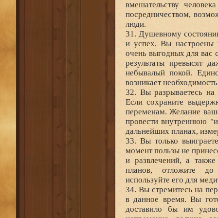
вмешательству человека
посредничеством, возмо
люди.
31. Душевному состоянию
и успех. Вы настроены 
очень выгодных для вас 
результаты превысят д
небывалый покой. Единс
возникает необходимость 
32. Вы разрываетесь на 
Если сохраните выдержк
переменам. Желание ваше
провести внутреннюю "и
дальнейших планах, изме
33. Вы только выиграет
момент пользы не принес
и развлечений, а также
планов, отложите до
используйте его для меди
34. Вы стремитесь на пе
в данное время. Вы гот
доставило бы им удово