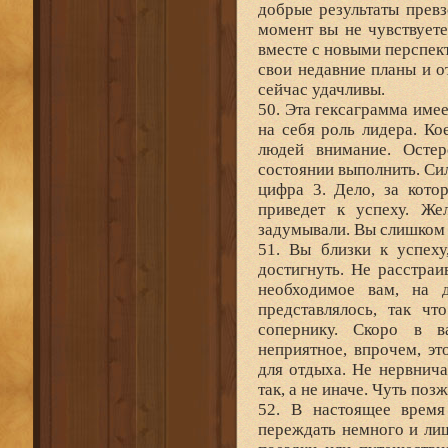
добрые результаты прев
момент вы не чувствуете
вместе с новыми перспек
свои недавние планы и о
сейчас удачливы.
50. Эта гексаграмма имее
на себя роль лидера. Ко
людей внимание. Остер
состоянии выполнить. Си
цифра 3. Дело, за кото
приведет к успеху. Же
задумывали. Вы слишком 
51. Вы близки к успеху
достигнуть. Не расстраи
необходимое вам, на 
представлялось, так ч
сопернику. Скоро в 
неприятное, впрочем, э
для отдыха. Не нервнича
так, а не иначе. Чуть поз
52. В настоящее время
переждать немного и лиш