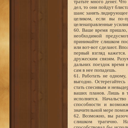
тратьте много денег. Чт
дел, то они пойдут блис
шанс занять лидирующее
целиком, если вы по-п
целенаправленные усилия
60. Ваше время пришло, 
необходимой предусмо
принимайте слишком пос
или вот-вот сделают. Впо
первый взгляд кажется
дружеским связям. Разу
дальних поездок время 
сам в нее попадешь.
61. Работать не одному,
выгодно. Остерегайтесь
стать спесивым и невыде
ваших планов. Лишь в т
исполнятся. Начальст
способности и возможно
значительной мере помож
62. Возможно, вы разоч
слишком трагично. Н
способствовал бы испол