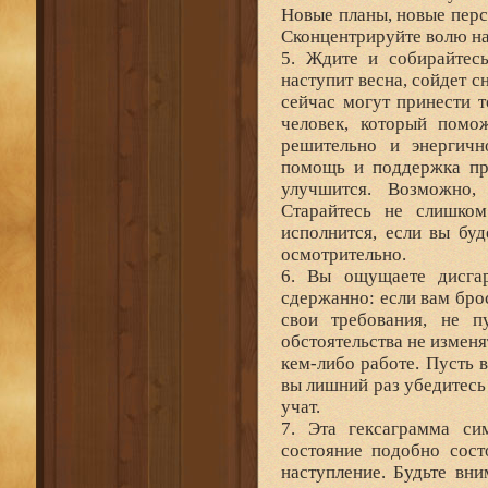
Новые планы, новые перс
Сконцентрируйте волю на
5. Ждите и собирайтесь
наступит весна, сойдет с
сейчас могут принести т
человек, который помо
решительно и энергичн
помощь и поддержка пр
улучшится. Возможно,
Старайтесь не слишко
исполнится, если вы бу
осмотрительно.
6. Вы ощущаете дисгар
сдержанно: если вам бро
свои требования, не п
обстоятельства не изменя
кем-либо работе. Пусть в
вы лишний раз убедитесь
учат.
7. Эта гексаграмма си
состояние подобно сост
наступление. Будьте вн