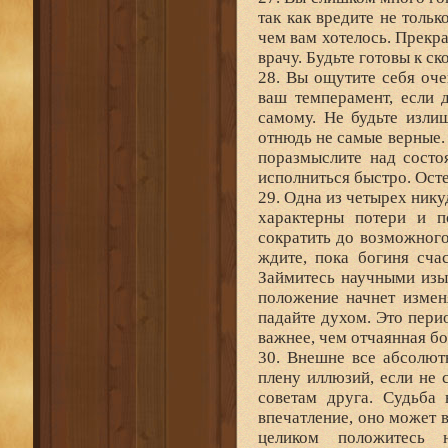
так как вредите не тольк
чем вам хотелось. Прекра
врачу. Будьте готовы к с
28. Вы ощутите себя оче
ваш темперамент, если 
самому. Не будьте изли
отнюдь не самые верные.
поразмыслите над состо
исполниться быстро. Ост
29. Одна из четырех ник
характерны потери и п
сократить до возможног
ждите, пока богиня сча
Займитесь научными изы
положение начнет измен
падайте духом. Это пери
важнее, чем отчаянная бо
30. Внешне все абсолютн
плену иллюзий, если не 
советам друга. Судьба
впечатление, оно может 
целиком положитесь 