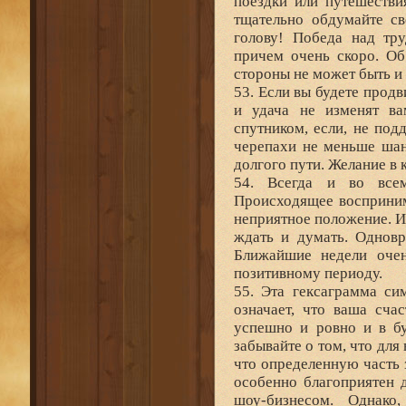
поездки или путешестви
тщательно обдумайте св
голову! Победа над тру
причем очень скоро. Об
стороны не может быть и 
53. Если вы будете прод
и удача не изменят ва
спутником, если, не под
черепахи не меньше шан
долгого пути. Желание в 
54. Всегда и во все
Происходящее восприним
неприятное положение. И
ждать и думать. Одновр
Ближайшие недели очен
позитивному периоду.
55. Эта гексаграмма си
означает, что ваша сча
успешно и ровно и в б
забывайте о том, что дл
что определенную часть 
особенно благоприятен д
шоу-бизнесом. Однако