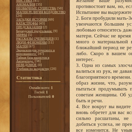
желание ваше разумн
МИСТИКА
[41]
АНОМАЛИЯ
[35]
противостоит вам, но, е
НЕОБЫЧНЫЕ СУЩЕСТВА
[50]
Испытание вы выдержите
МАГИЯ РЕЛИГИЯ КОЛДОВСТВО
[24]
2. Боги пробудили мать-З
ЗАГАДКИ ИСТОРИИ
[69]
увенчаются большим ус
КАТАСТРОФЫ
[43]
ПРЕДСКАЗАНИЯ
[2]
любовью относитесь даже
Бермудский треугольник:
[9]
МИФЫ
[5]
матери. Сейчас не время
РАССКАЗЫ ОЧЕВИДЦЕВ
[1]
много о материальной в
ЛЮДИ-ФЕНОМЕНЫ
[11]
МАГИЯ
[67]
ближайший период не рек
Энциклопедия чудесного и
либо. Скоро в вашем о
непознанного"
[47]
Тайная база нацистов в
интерес.
Антарктиде.
[38]
3. Одна из самых злосч
НЕВЕДОМОЕ
[0]
Учебник по колдовству
[20]
валиться из рук, не дава
благоприятного времени.
Статистика
образ жизни, что, разум
Онлайн всего:
1
пытаться продумывать п
Гостей:
1
советам женщины. Об уд
Пользователей:
0
быть и речи.
4. Все вокруг вы видите
вновь обретет для вас я
сильно расшатаны, не 
добиться успеха, не пре
все изменится. Не уны