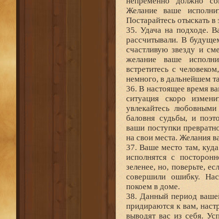
непременно должно со
Желание ваше исполнит
Постарайтесь отыскать в
35. Удача на подходе. 
рассчитывали. В будуще
счастливую звезду и сме
желание ваше исполн
встретитесь с человеком
немного, в дальнейшем та
36. В настоящее время ва
ситуация скоро измени
увлекайтесь любовными
баловня судьбы, и поэ
ваши поступки превратно
на свои места. Желания в
37. Ваше место там, куд
исполнятся с посторонн
зеленее, но, поверьте, е
совершили ошибку. Нас
покоем в доме.
38. Данный период ваше
придираются к вам, нас
выводят вас из себя. Ус