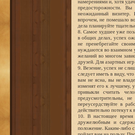
намерениями и, хотя удач
предосторожности. Вы 
неожиданный визитер. 
впрочем, не помешало в
дела планируйте тщательн
8. Самое худшее уже поз
в общих делах, успех ож
не пренебрегайте свои
нуждаются во взаимном у
желаний во многом завис
друзей. Для азартных иг
9. Везение, успех не сл
следует иметь в виду, чт
вам не ясна, вы не влад
изменят его к лучшему, 
привыкли считать чело
предусмотрительны, не
переусердствуйте в раб
действительно потекут к 
10. В настоящее время
дружелюбным и сдержа
положение. Каким-либо с
пойдет вам на пользу. Пр