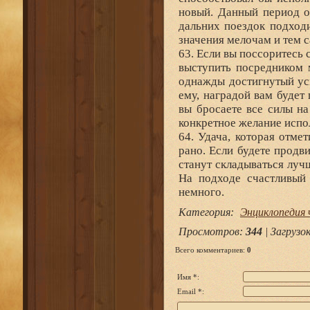
новый. Данный период о
дальних поездок подход
значения мелочам и тем 
63. Если вы поссоритесь 
выступить посредником 
однажды достигнутый усп
ему, наградой вам буде
вы бросаете все силы на
конкретное желание испо
64. Удача, которая отме
рано. Если будете продв
станут складываться луч
На подходе счастливый 
немного.
Категория
:
Энциклопедия 
Просмотров
:
344
|
Загрузо
Всего комментариев
:
0
Имя *:
Email *: