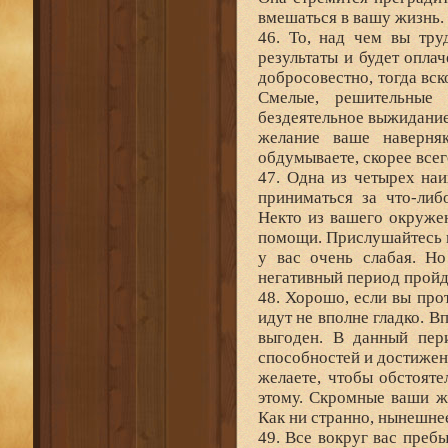
вмешаться в вашу жизнь. 
46. То, над чем вы тру
результаты и будет опла
добросовестно, тогда вс
Смелые, решительные 
бездеятельное выжидание
желание ваше наверня
обдумываете, скорее все
47. Одна из четырех наи
приниматься за что-либ
Некто из вашего окруже
помощи. Прислушайтесь к
у вас очень слабая. Но
негативный период пройд
48. Хорошо, если вы про
идут не вполне гладко. В
выгоден. В данный пер
способностей и достижени
желаете, чтобы обстояте
этому. Скромные ваши же
Как ни странно, нынешне
49. Все вокруг вас пребы