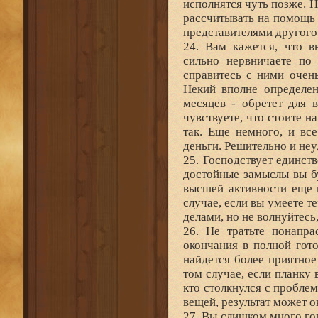
исполнятся чуть позже. Н
рассчитывать на помощь
представителями другого
24. Вам кажется, что 
сильно нервничаете по
справитесь с ними очень
Некий вполне определен
месяцев - обретет для 
чувствуете, что стоите н
так. Еще немного, и вс
деньги. Решительно и не
25. Господствует единств
достойные замыслы вы б
высшей активности еще 
случае, если вы умеете 
делами, но не волнуйтесь
26. Не тратьте понапра
окончания в полной гот
найдется более приятное
том случае, если планку
кто столкнулся с пробле
вещей, результат может о
27. Вы слишком много го