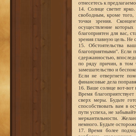
отнесетесь к предлагаем
14. Солнце светит ярко
свободным, кроме того, 
точки зрения. Сконце
осуществление которых
благоприятен для вас, с
зрения главную цель. Не 
15. Обстоятельства в
благоприятными". Если 
сдержанностью, впоследс
по ряду причин, в том 
замешательство и беспоко
Если не отвергнете по
финансовые дела поправя
16. Ваше солнце вот-вот 
Время благоприятствует 
сверх меры. Будьте гот
способствовать вам в о
пути успеха, не забывайт
меркантильности. Жела
немного. Будьте осторожн
17. Время более подхо