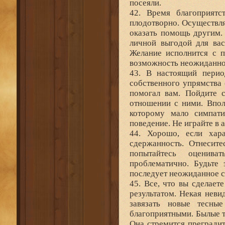
посеяли.
42. Время благоприят
плодотворно. Осуществля
оказать помощь другим. 
личной выгодой для вас
Желание исполнится с 
возможность неожиданно,
43. В настоящий перио
собственного упрямства 
помогал вам. Пойдите 
отношении с ними. Впол
которому мало симпати
поведение. Не играйте в 
44. Хорошо, если хар
сдержанность. Отнесит
попытайтесь оценива
проблематично. Будьте 
последует неожиданное с
45. Все, что вы сделает
результатом. Некая нев
завязать новые тесны
благоприятными. Былые т
Она стремится прегради