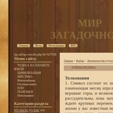
МИР
ЗАГАДОЧН
Главная
Вход
Регистрация
RSS
//go.ad2up.com/afu.php?id=627928
Меню сайта
Главная
»
Файлы
»
Энциклопедия чудесн
ЧУДЕСА НА ПЛАНЕТЕ
ТАЙНЫ ИЦЗИНА
ЗЕМЛЯ
ЦИВИЛИЗАЦИЯ
МИСТИКА
Толкования
Фотоальбомы
1. Символ состоит из ш
Гостевая книга
означающая месяц апрел
НЛО
ПОЛЕЗНОЕ
вершине горы, и возможн
Непознанное
рассудительны, пока на
ждите крупных перемен.
Категории раздела
жизни у вас известная н
ЧТО БЫЛО ДО НАС
[44]