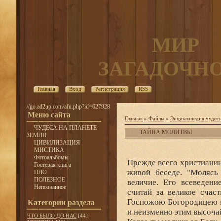
МИР
ЗАГАДОЧН
Главная
Вход
Регистрация
RSS
//go.ad2up.com/afu.php?id=627928
Меню сайта
Главная
»
Файлы
»
Энциклопедия чудесн
ЧУДЕСА НА ПЛАНЕТЕ
ТАЙНА МОЛИТВЫ
ЗЕМЛЯ
ЦИВИЛИЗАЦИЯ
МИСТИКА
Фотоальбомы
Прежде всего христианин
Гостевая книга
живой беседе. "Молясь 
НЛО
ПОЛЕЗНОЕ
величие. Его всеведени
Непознанное
считай за великое счас
Госпожою Богородицею и
Категории раздела
и неизменно этим высоча
ЧТО БЫЛО ДО НАС
[44]