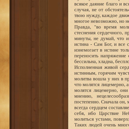
всякое даяние благо и вс
случая, не от обстоятел
твою нужду, каждое движ
многое невозможно, но не
Правда, "во время мол
стеснения сердечного, п
минуты, не думай, что и
истина - Сам Бог, и все
изнемогает в истине тол
переносить напряжение с
бессильна, хладна, беспл
Исполненная живой серд
истинным, горячим чувс
молитва вошла у них в п
что молятся лицемерно, а 
молятся лицемерно, они
мнению, нецелесообра
постепенно. Сначала он, 
всегда сердцем составля
себя, ибо Царствие Не
молиться устами, поверхн
Таких людей очень мног