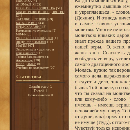
Когда ты молишься Богу, 
МИСТИКА
[41]
АНОМАЛИЯ
[35]
ежеминутно дышишь Им, 
НЕОБЫЧНЫЕ СУЩЕСТВА
[50]
и укрепляешься, - слов
МАГИЯ РЕЛИГИЯ КОЛДОВСТВО
[24]
(Деяние). И отнюдь ниче
ЗАГАДКИ ИСТОРИИ
[69]
и самое главное услови
КАТАСТРОФЫ
[43]
ПРЕДСКАЗАНИЯ
[2]
молитвы. Многие не молят
Бермудский треугольник:
[9]
МИФЫ
[5]
молитвою никаких даров,
РАССКАЗЫ ОЧЕВИДЦЕВ
[1]
знает прежде нашего пр
ЛЮДИ-ФЕНОМЕНЫ
[11]
МАГИЯ
[67]
нашей веры. "О, жено, в
Энциклопедия чудесного и
жены хана. Спаситель д
непознанного"
[47]
Тайная база нацистов в
возбудить ее веру, усили
Антарктиде.
[38]
самого драгоценного дос
НЕВЕДОМОЕ
[0]
Учебник по колдовству
[20]
Молясь, нужно так верова
самого дела, выраженного
Статистика
следует и дело, так как
Онлайн всего:
1
быша: Той повеле, и созд
Гостей:
1
что ты сказал на молитв
Пользователей:
0
или кому-либо - слово 
имеешь, - имеешь верны
непоколебимую веру. То б
от души, как форму от со
не имуще (Иуд.), оттого-
Чувствуй только искрен