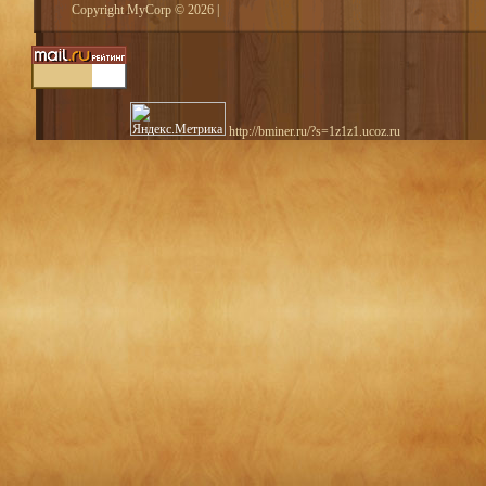
Copyright MyCorp © 2026
|
http://bminer.ru/?s=1z1z1.ucoz.ru