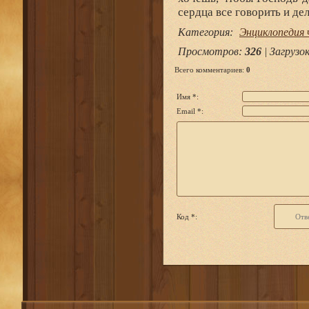
сердца все говорить и де
Категория
:
Энциклопедия 
Просмотров
:
326
|
Загрузо
Всего комментариев
:
0
Имя *:
Email *:
Код *: