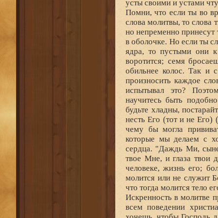
усты своими и устами чту
Помни, что если ты во в
слова молитвы, то слова т
но непременно принесут т
в оболочке. Но если ты с
ядра, то пустыми они к
воротится; семя бросаеш
обильнее колос. Так и 
произносить каждое сло
испытывал это? Поэто
научитесь быть подобн
будьте хладны, постарай
несть Его (тот и не Его)
чему бы могла прививат
которые мы делаем с х
сердца. "Даждь Ми, сыне
твое Мне, и глаза твои 
человеке, жизнь его; бо
молится или не служит Б
что тогда молится тело ег
Искренность в молитве п
всем поведении христи
хочешь, чтобы Господь д